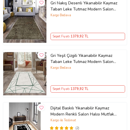
Gri Nakış Desenli Yıkanabilir Kaymaz
Taban Leke Tutmaz Modern Salon
Halısı ve Yolluk
Kargo Bedava
Sepet Fiyatı
1379
,92 TL
Gri Yeşil Çizgili Yıkanabilir Kaymaz
Taban Leke Tutmaz Modern Salon
Halısı ve Yolluk
Kargo Bedava
Sepet Fiyatı
1379
,92 TL
Dijital Baskılı Yıkanabilir Kaymaz
Modern Renkli Salon Halısı Mutfak
Halısı Yolluk ND-HY-963 (Siyah)
Kargo ile Teslimat
(2)