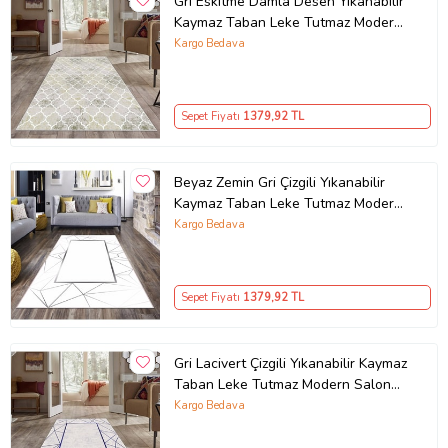
Gri Eskitme Damla Desen Yıkanabilir
Çamaşır suyu ve ağartıcı kullanmayınız.
Kaymaz Taban Leke Tutmaz Modern
Seçenekler üzerinden seçtiğiniz ölçülerde üretilerek
Salon Halısı ve Yolluk (Beyaz)
Kargo Bedava
gönderilmektedir.
Ürün Kodu:
kcm22678387
Sepet Fiyatı
1379
,92 TL
Beyaz Zemin Gri Çizgili Yıkanabilir
Kaymaz Taban Leke Tutmaz Modern
Salon Halısı ve Yolluk
Kargo Bedava
Sepet Fiyatı
1379
,92 TL
Gri Lacivert Çizgili Yıkanabilir Kaymaz
Taban Leke Tutmaz Modern Salon
Halısı ve Yolluk (Lacivert-Gri)
Kargo Bedava