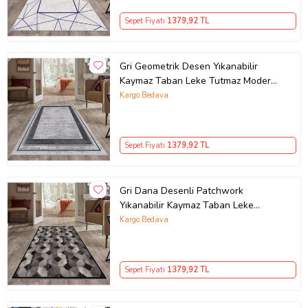
Sepet Fiyatı
1379
,92 TL
Gri Geometrik Desen Yıkanabilir
Kaymaz Taban Leke Tutmaz Modern
Salon Halısı ve Yolluk
Kargo Bedava
Sepet Fiyatı
1379
,92 TL
Gri Dana Desenli Patchwork
Yıkanabilir Kaymaz Taban Leke
Tutmaz Modern Salon Halısı ve
Kargo Bedava
Yolluk
Sepet Fiyatı
1379
,92 TL