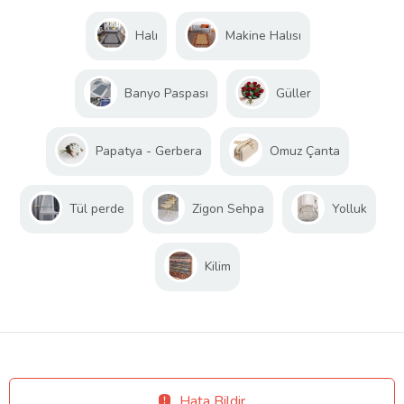
Halı
Makine Halısı
Banyo Paspası
Güller
Papatya - Gerbera
Omuz Çanta
Tül perde
Zigon Sehpa
Yolluk
Kilim
Hata Bildir