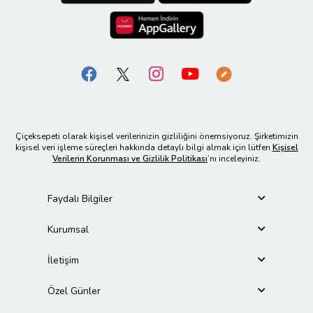
Çiçeksepeti olarak kişisel verilerinizin gizliliğini önemsiyoruz. Şirketimizin
kişisel veri işleme süreçleri hakkında detaylı bilgi almak için lütfen
Kişisel
Verilerin Korunması ve Gizlilik Politikası
’nı inceleyiniz.
Faydalı Bilgiler
Kurumsal
İletişim
Özel Günler