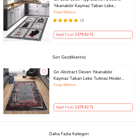
Yıkanabilir Kaymaz Taban Leke
Tutmaz Modern Mutfak Halısı
Kargo Bedava
(3)
Sepet Fiyatı
1379
,92 TL
Son Gezdikleriniz
Gri Abstract Desen Yıkanabilir
Kaymaz Taban Leke Tutmaz Modern
Salon Halısı ve Yolluk
Kargo Bedava
Sepet Fiyatı
1379
,92 TL
Daha Fazla Kategori