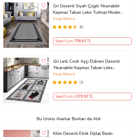
Gri Desenli Siyah Çizgili Yıkanabilir
Kaymaz Taban Leke Tutmaz Modern
Salon Halısı ve Yolluk
Kargo Bedava
(8)
Sepet Fiyatı
759
,92 TL
Gri Lets Cook Aşçı Eldiven Desenli
Yıkanabilir Kaymaz Taban Leke
Tutmaz Modern Mutfak Halısı
Kargo Bedava
(3)
Sepet Fiyatı
1379
,92 TL
Bu Ürünü Alanlar Bunları da Aldı
Kilim Desenli Etnik Dijital Baskı