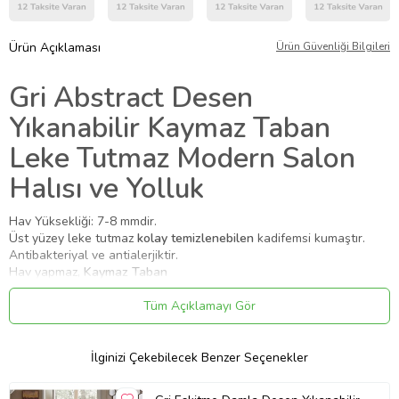
Ürün Açıklaması
Ürün Güvenliği Bilgileri
Gri Abstract Desen
Yıkanabilir Kaymaz Taban
Leke Tutmaz Modern Salon
Halısı ve Yolluk
Hav Yüksekliği: 7-8 mmdir.
Üst yüzey leke tutmaz
kolay temizlenebilen
kadifemsi kumaştır.
Antibakteriyal ve antialerjiktir.
Hav yapmaz,
Kaymaz Taban
Kullanılan boyalar üst düzey canlılık ve parlaklık sağlar, uzun yıllar
kullanılabilir.
Tüm Açıklamayı Gör
4 mevsim kullanılabilir, dökülme ve koku yapmaz
dekoratif halıdır.
Hassas yıkama ayarında 30 derecede
makinede yıkanabilir halıdır.
Leke tutmayan halı
kumaşından üretilmiştir.
İlginizi Çekebilecek Benzer Seçenekler
Yıkama koşullarına uyulduğu taktirde solma gerçekleşmez.
30 derecede yıkayarak düşük devirde sıkmanız önerilir.