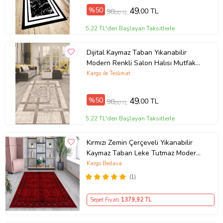
%50
49
,00 TL
98
,00 TL
5,22 TL'den Başlayan Taksitlerle
Dijital Kaymaz Taban Yıkanabilir
Modern Renkli Salon Halısı Mutfak
Halısı Yolluk ND-HT-94 (Kahverengi)
Kargo ile Teslimat
%50
49
,00 TL
98
,00 TL
5,22 TL'den Başlayan Taksitlerle
Kırmızı Zemin Çerçeveli Yıkanabilir
Kaymaz Taban Leke Tutmaz Modern
Salon Halısı ve Yolluk (Koyu Kırmızı)
Kargo Bedava
(1)
Sepet Fiyatı
1379
,92 TL