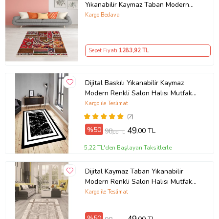
Yıkanabilir Kaymaz Taban Modern
Salon Halı ve Yolluk (Kırmızı)
Kargo Bedava
Sepet Fiyatı
1283
,92 TL
Dijital Baskılı Yıkanabilir Kaymaz
Modern Renkli Salon Halısı Mutfak
Halısı Yolluk ND-HY-963 (Siyah)
Kargo ile Teslimat
(2)
%50
49
,00 TL
98
,00 TL
5,22 TL'den Başlayan Taksitlerle
Dijital Kaymaz Taban Yıkanabilir
Modern Renkli Salon Halısı Mutfak
Halısı Yolluk ND-HT-94 (Kahverengi)
Kargo ile Teslimat
%50