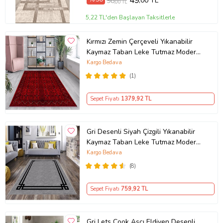
49
,00 TL
98
,00 TL
5,22 TL'den Başlayan Taksitlerle
Kırmızı Zemin Çerçeveli Yıkanabilir
Kaymaz Taban Leke Tutmaz Modern
Salon Halısı ve Yolluk (Koyu Kırmızı)
Kargo Bedava
(1)
Sepet Fiyatı
1379
,92 TL
Gri Desenli Siyah Çizgili Yıkanabilir
Kaymaz Taban Leke Tutmaz Modern
Salon Halısı ve Yolluk
Kargo Bedava
(8)
Sepet Fiyatı
759
,92 TL
Gri Lets Cook Aşçı Eldiven Desenli