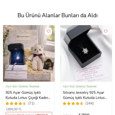
Bu Ürünü Alanlar Bunları da Aldı
Aynı Gün Ücretsiz Teslimat
Aynı Gün Ücretsiz Teslimat
925 Ayar Gümüş Işıklı
Silvano Jewelry 925 Ayar
Kutuda Lotus Çiçeği Kadın
Gümüş Işıklı Kutuda Lotus
Kolye , Peluş Ayıcık
Kolye
(71)
(244)
Anahtarlık Marteniçka
1899
,90 TL
Bileklik, Polaroid Fotoğraf