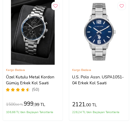
Kargo Bedava
Kargo Bedava
Özel Kutulu Metal Kordon
U.S. Polo Assn. USPA1051-
Gümüş Erkek Kol Saati
04 Erkek Kol Saati
(50)
999
2121
1500
,99 TL
,00 TL
,00 TL
106,66 TL'den Başlayan Taksitlerle
226,24 TL'den Başlayan Taksitlerle