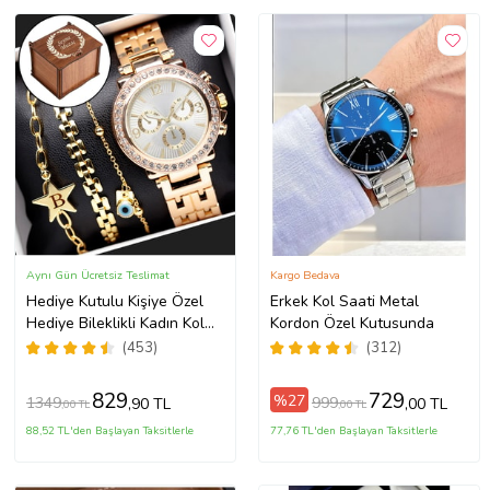
Aynı Gün Ücretsiz Teslimat
Kargo Bedava
Hediye Kutulu Kişiye Özel
Erkek Kol Saati Metal
Hediye Bileklikli Kadın Kol
Kordon Özel Kutusunda
Saati Özel Kutusunda (Gold)
(453)
(312)
829
729
%27
1349
999
,90 TL
,00 TL
,00 TL
,00 TL
88,52 TL'den Başlayan Taksitlerle
77,76 TL'den Başlayan Taksitlerle