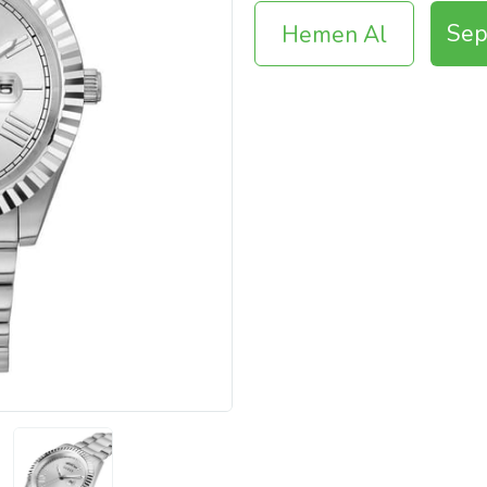
Sep
Hemen Al