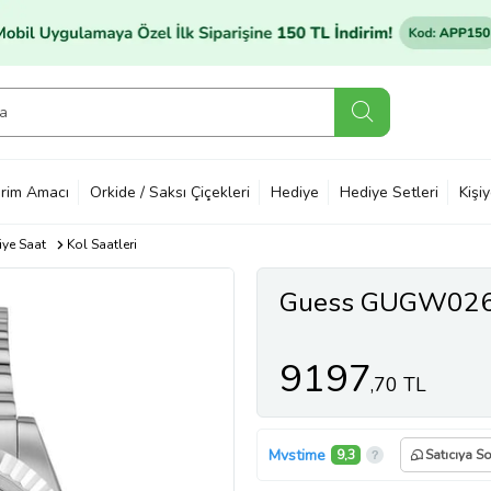
rim Amacı
Orkide / Saksı Çiçekleri
Hediye
Hediye Setleri
Kişi
ye Saat
Kol Saatleri
Guess GUGW0265
9197
,70 TL
Mvstime
9,3
Satıcıya So