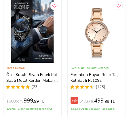
Kargo Bedava
Aynı Gün Teslimat Seçeneği
Özel Kutulu Siyah Erkek Kol
Forentina Bayan Rose Taşlı
Saati Metal Kordon Mekanik
Kol Saati Ps1092
Motor Garantili Hediye Kart
(23)
(128)
Notu İle Gönderilir
999
499
%9
1600
549
,99 TL
,99 TL
,00 TL
,99 TL
106,66 TL'den Başlayan Taksitlerle
53,33 TL'den Başlayan Taksitlerle