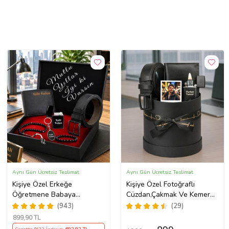
Aynı Gün Ücretsiz Teslimat
Aynı Gün Ücretsiz Teslimat
Kişiye Özel Erkeğe
Kişiye Özel Fotoğraflı
Öğretmene Babaya
Cüzdan,Çakmak Ve Kemer
Sevgiliye Siyah Kemer
Premium Erkek Aksesuar
(943)
(29)
Cüzdan Çakmak Seti Hediye
Seti
899
,90 TL
Seti