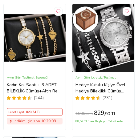
Aynı Gün Teslimat Seçeneği
Aynı Gün Ücretsiz Teslimat
Kadın Kol Saati + 3 ADET
Hediye Kutulu Kişiye Özel
BİLEKLİK-Gümüş+Altın Renk
Hediye Bileklikli Gümüş
Seçeneği ayarlanabilir
Kadın Kol Saati Özel
(244)
(231)
kordon Kadın Kol Saati
Kutusunda (Gümüş)
BİLEKLİK HEDİYE Altın Renk
829
Sepet Fiyatı
823
,74 TL
1099
,90 TL
,90 TL
- Kız Arkadaşa hediye (Altın)
İndirim için son
10:29:07
88,52 TL'den Başlayan Taksitlerle