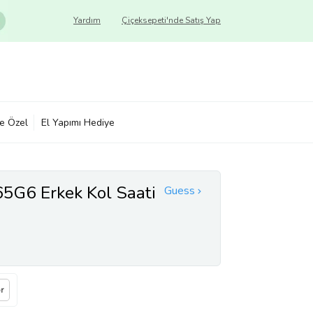
Yardım
Çiçeksepeti'nde Satış Yap
ye Özel
El Yapımı Hediye
G6 Erkek Kol Saati
Guess
r