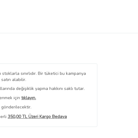
stoklarla sınırlıdır. Bir tüketici bu kampanya
tın alabilir.
arında değişiklik yapma hakkını saklı tutar.
renmek için
tıklayın.
 gönderilecektir.
erli
350,00 TL Üzeri Kargo Bedava
 Görüntüle
iyat bilgileri, satıcı tarafından