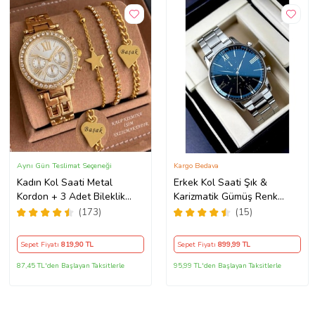
Aynı Gün Teslimat Seçeneği
Kargo Bedava
Kadın Kol Saati Metal
Erkek Kol Saati Şık &
Kordon + 3 Adet Bileklik
Karizmatik Gümüş Renk
Kişiye Özel Hediye Kadına
Metal Kordonlu
(173)
(15)
hediye Kız arkadaşa hediye
Sepet Fiyatı
819
,90 TL
Sepet Fiyatı
899
,99 TL
87,45 TL'den Başlayan Taksitlerle
95,99 TL'den Başlayan Taksitlerle