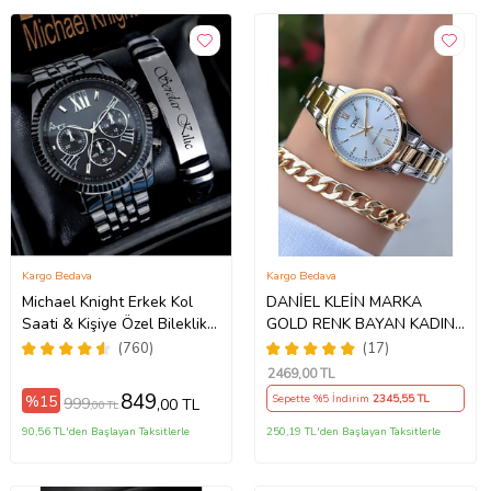
Kargo Bedava
Kargo Bedava
Michael Knight Erkek Kol
DANİEL KLEİN MARKA
Saati & Kişiye Özel Bileklik
GOLD RENK BAYAN KADIN
Hediye Seti Mk
SAAT AKSESUAR BİLEKLİK
(760)
(17)
SiyahİçiGümüş
HEDİYELİ
2469
,00 TL
849
%15
Sepette %5 İndirim
2345
,55 TL
999
,00 TL
,00 TL
90,56 TL'den Başlayan Taksitlerle
250,19 TL'den Başlayan Taksitlerle