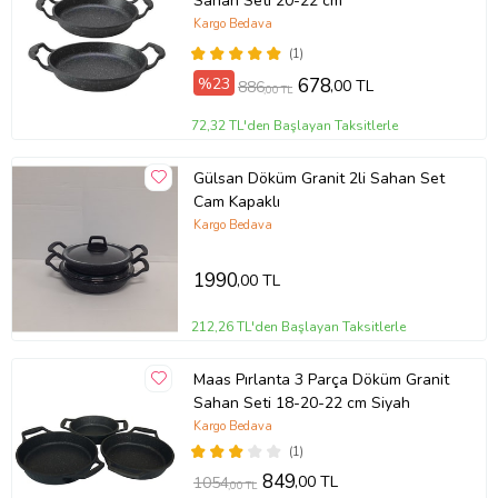
Sahan Seti 20-22 cm
Kargo Bedava
(1)
%23
678
,00 TL
886
,00 TL
72,32 TL'den Başlayan Taksitlerle
Gülsan Döküm Granit 2li Sahan Set
Cam Kapaklı
Kargo Bedava
1990
,00 TL
212,26 TL'den Başlayan Taksitlerle
Maas Pırlanta 3 Parça Döküm Granit
Sahan Seti 18-20-22 cm Siyah
Kargo Bedava
(1)
849
,00 TL
1054
,00 TL