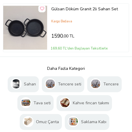
Gülsan Döküm Granit 2li Sahan Set
Kargo Bedava
1590
,00 TL
169,60 TL'den Başlayan Taksitlerle
Daha Fazla Kategori
Sahan
Tencere seti
Tencere
Tava seti
Kahve fincan takımı
Omuz Çanta
Saklama Kabı