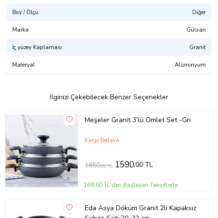
Boy / Ölçü
Diğer
Marka
Gülsan
İç yüzey Kaplaması
Granit
Materyal
Alüminyum
İlginizi Çekebilecek Benzer Seçenekler
Meşeler Granit 3’lü Omlet Set -Gri
Kargo Bedava
1590
,00 TL
1850
,00 TL
169,60 TL'den Başlayan Taksitlerle
Eda Asya Döküm Granit 2li Kapaksız