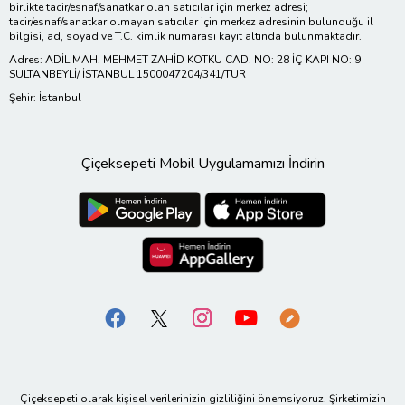
birlikte tacir/esnaf/sanatkar olan satıcılar için merkez adresi;
tacir/esnaf/sanatkar olmayan satıcılar için merkez adresinin bulunduğu il
bilgisi, ad, soyad ve T.C. kimlik numarası kayıt altında bulunmaktadır.
Adres: ADİL MAH. MEHMET ZAHİD KOTKU CAD. NO: 28 İÇ KAPI NO: 9
SULTANBEYLİ/ İSTANBUL 1500047204/341/TUR
Şehir: İstanbul
Çiçeksepeti Mobil Uygulamamızı İndirin
Çiçeksepeti olarak kişisel verilerinizin gizliliğini önemsiyoruz. Şirketimizin