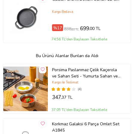
Kargo Bedava
%17
699
,00 TL
838
,80 TL
74,56 TL'den Başlayan Taksitlerle
Bu Ürünü Alanlar Bunları da Aldı
Porsima Paslanmaz Çelik Kaçerola
ve Sahan Seti - Yumurta Sahan ve
Sos Tavası 14-18 cm
Kargo ile Teslimat
(4)
347
,37 TL
37,05 TL'den Başlayan Taksitlerle
Korkmaz Galaksi 6 Parça Omlet Set
A1845