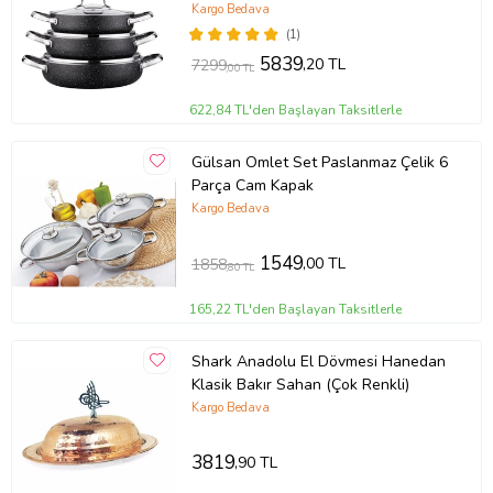
Kargo Bedava
(1)
5839
,20 TL
7299
,00 TL
622,84 TL'den Başlayan Taksitlerle
Gülsan Omlet Set Paslanmaz Çelik 6
Parça Cam Kapak
Kargo Bedava
1549
,00 TL
1858
,80 TL
165,22 TL'den Başlayan Taksitlerle
Shark Anadolu El Dövmesi Hanedan
Klasik Bakır Sahan (Çok Renkli)
Kargo Bedava
3819
,90 TL