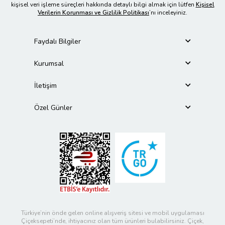
kişisel veri işleme süreçleri hakkında detaylı bilgi almak için lütfen
Kişisel
Verilerin Korunması ve Gizlilik Politikası
’nı inceleyiniz.
Faydalı Bilgiler
Kurumsal
İletişim
Özel Günler
Türkiye’nin önde gelen online alışveriş sitesi ve mobil uygulaması
Çiçeksepeti’nde, ihtiyacınız olan tüm ürünleri bulabilirsiniz. Çiçek,