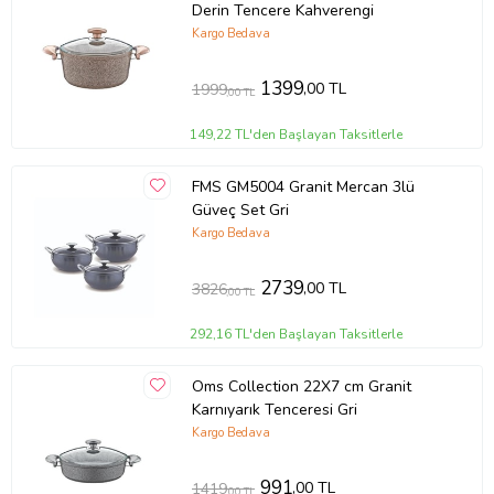
Derin Tencere Kahverengi
Kargo Bedava
1399
,00 TL
1999
,00 TL
149,22 TL'den Başlayan Taksitlerle
FMS GM5004 Granit Mercan 3lü
Güveç Set Gri
Kargo Bedava
2739
,00 TL
3826
,00 TL
292,16 TL'den Başlayan Taksitlerle
Oms Collection 22X7 cm Granit
Karnıyarık Tenceresi Gri
Kargo Bedava
991
,00 TL
1419
,00 TL