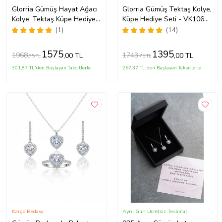
Glorria Gümüş Hayat Ağacı
Glorria Gümüş Tektaş Kolye,
Kolye, Tektaş Küpe Hediye
Küpe Hediye Seti - VK1068-
Seti - VK1030-HS
HS
(1)
(14)
1575
1395
1968
1743
,00 TL
,00 TL
,75 TL
,75 TL
301,87 TL'den Başlayan Taksitlerle
267,37 TL'den Başlayan Taksitlerle
Kargo Bedava
Aynı Gün Ücretsiz Teslimat