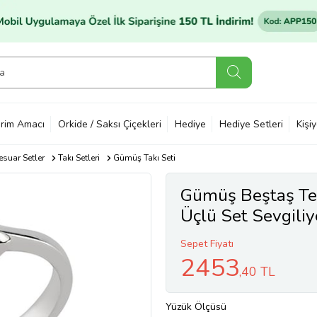
rim Amacı
Orkide / Saksı Çiçekleri
Hediye
Hediye Setleri
Kişi
suar Setler
Takı Setleri
Gümüş Takı Seti
Gümüş Beştaş Te
Üçlü Set Sevgili
Sepet Fiyatı
2453
,40 TL
Yüzük Ölçüsü