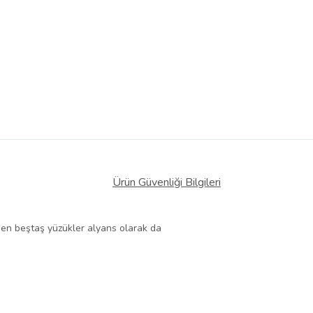
 Görüntüle
iyat bilgileri, satıcı tarafından
Ürün Güvenliği Bilgileri
eden beştaş
yüzükler
alyans olarak da