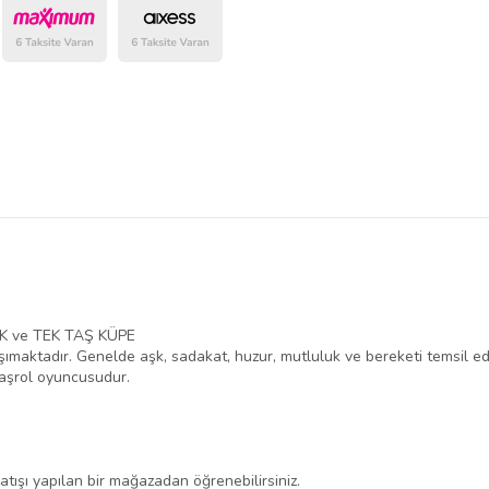
Bu Satıcının
Tüm Ürünlerini
Ürün sayfasında gördüğünüz f
belirlenmektedir.
K ve TEK TAŞ KÜPE
şımaktadır. Genelde aşk, sadakat, huzur, mutluluk ve bereketi temsil 
 başrol oyuncusudur.
tışı yapılan bir mağazadan öğrenebilirsiniz.