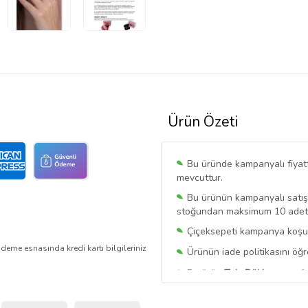
Ürün Özeti
Bu üründe kampanyalı fiyat
mevcuttur.
Bu ürünün kampanyalı satışı 
stoğundan maksimum 10 adet sa
Çiçeksepeti kampanya koşull
deme esnasında kredi kartı bilgileriniz
Ürünün iade politikasını öğ
Bu ürün
Takı Dükkanı
tarafı
Bu satıcının ürünlerinde geç