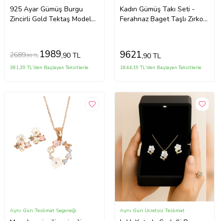
925 Ayar Gümüş Burgu
Kadın Gümüş Takı Seti -
Zincirli Gold Tektaş Model
Ferahnaz Baget Taşlı Zirkon
Küpe ve Kolye Set
Süslemeli 925 Ayar Kolye,
Bileklik, Yüzük, Küpe Tam
Set
1989
9621
2689
,90 TL
,90 TL
,90 TL
381,39 TL'den Başlayan Taksitlerle
1844,19 TL'den Başlayan Taksitlerle
Aynı Gün Teslimat Seçeneği
Aynı Gün Ücretsiz Teslimat