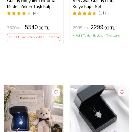
Gümüş Rodyumlu Pırlanta
925 Ayar Gümüş Lotus
Modeli Zirkon Taşlı Kalp
Kolye Küpe Set
Kolye Yüzük Küpe Takı Seti
(4)
(11)
5540
2299
7500
2999
,00 TL
,90 TL
,00 TL
,90 TL
440,81 TL'den Başlayan Taksitlerle
1500 TL ve Üzeri 200 TL İndirim