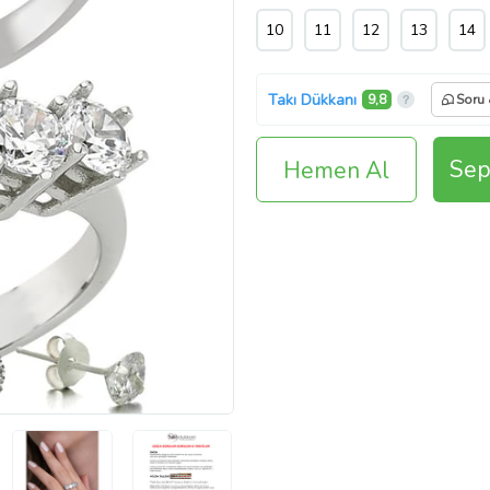
10
11
12
13
14
Takı Dükkanı
9,8
Soru
Sep
Hemen Al