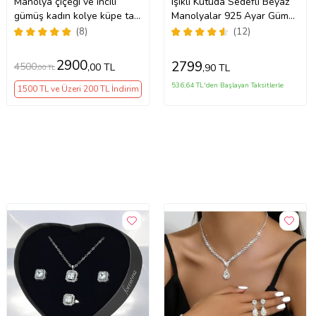
Manolya çiçeği ve incili
Işıklı Kutuda Sedefli Beyaz
gümüş kadın kolye küpe takı
Manolyalar 925 Ayar Gümüş
seti
Kadın Kolye Küpe Takı Seti
(8)
(12)
2900
2799
4500
,00 TL
,90 TL
,00 TL
536,64 TL'den Başlayan Taksitlerle
1500 TL ve Üzeri 200 TL İndirim