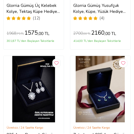
Glorria Gümüş Üç Kelebek
Glorria Gümüş Yusufçuk
Kolye, Tektaş Küpe Hediye
Kolye, Küpe, Yüzük Hediye
Seti - VK1057-HS
Seti - DT0505-HS
(12)
(4)
1575
2160
1968
2700
,00 TL
,00 TL
,75 TL
,00 TL
301,87 TL'den Başlayan Taksitlerle
414,00 TL'den Başlayan Taksitlerle
Ücretsiz / 24 Saatte Kargo
Ücretsiz / 24 Saatte Kargo