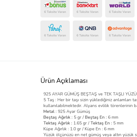
Ürün Açıklaması
925 AYAR GÜMÜŞ BEŞTAŞ ve TEK TAŞLI YÜZÜ
5 Taş :
Her bir
taşı
sizin yüklediğiniz
anlamları
ta
kullanılabilmektedir. Alyans evlilik törenlerinin
Metal :
925 Ayar Gümüş
Beştaş Ağırlık :
5 gr /
Beştaş En :
6 mm
Tektaş Ağırlık :
1.65 gr /
Tektaş En :
5 mm
Küpe Ağırlık : 1.0 gr / Küpe En : 6 mm
Yüzük ölçünüzü en net gümüş veya altın yüzük sa