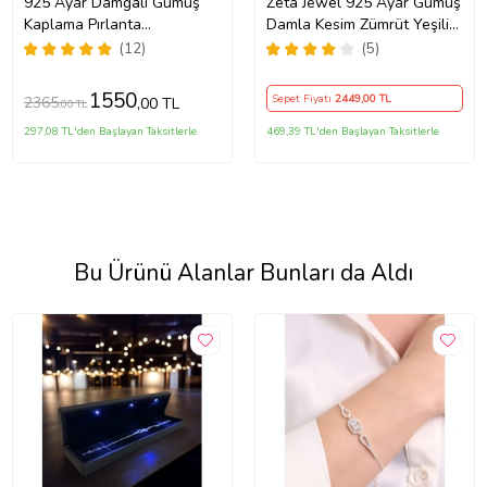
925 Ayar Damgalı Gümüş
Zeta Jewel 925 Ayar Gümüş
Kaplama Pırlanta
Damla Kesim Zümrüt Yeşili
Görünümlü Kalp Taşlı Kolye
Zirkon Taşlı Kolye Küpe Seti
(12)
(5)
Küpe Takı Seti
LED Işıklı Lüks Hediye
Kutulu Zarif Kadın Takı Seti
1550
Sepet Fiyatı
2449
,00 TL
2365
,00 TL
,00 TL
297,08 TL'den Başlayan Taksitlerle
469,39 TL'den Başlayan Taksitlerle
Bu Ürünü Alanlar Bunları da Aldı