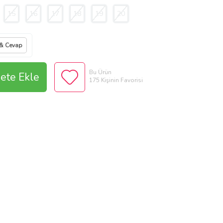
15
16
17
18
19
20
 & Cevap
Bu Ürün
ete Ekle
175 Kişinin Favorisi