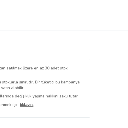
tan satılmak üzere en az 30 adet stok
stoklarla sınırlıdır. Bir tüketici bu kampanya
tın alabilir.
arında değişiklik yapma hakkını saklı tutar.
renmek için
tıklayın.
ndan gönderilecektir.
erli
350,00 TL Üzeri Kargo Bedava