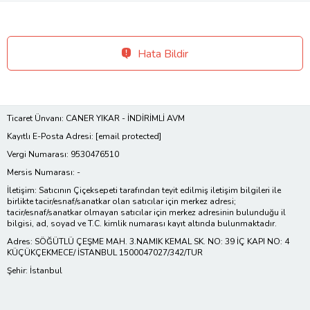
Hata Bildir
Ticaret Ünvanı: CANER YIKAR - İNDİRİMLİ AVM
Kayıtlı E-Posta Adresi:
[email protected]
Vergi Numarası: 9530476510
Mersis Numarası: -
İletişim: Satıcının Çiçeksepeti tarafından teyit edilmiş iletişim bilgileri ile
birlikte tacir/esnaf/sanatkar olan satıcılar için merkez adresi;
tacir/esnaf/sanatkar olmayan satıcılar için merkez adresinin bulunduğu il
bilgisi, ad, soyad ve T.C. kimlik numarası kayıt altında bulunmaktadır.
Adres: SÖĞÜTLÜ ÇEŞME MAH. 3.NAMIK KEMAL SK. NO: 39 İÇ KAPI NO: 4
KÜÇÜKÇEKMECE/ İSTANBUL 1500047027/342/TUR
Şehir: İstanbul