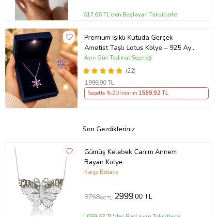
617,66 TL'den Başlayan Taksitlerle
Premium Işıklı Kutuda Gerçek
Ametist Taşlı Lotus Kolye – 925 Ayar
Gümüş Kadın Kolye
Aynı Gün Teslimat Seçeneği
(22)
1999
,90 TL
Sepette %20 İndirim
1599
,92 TL
Son Gezdikleriniz
Gümüş Kelebek Canım Annem
Bayan Kolye
Kargo Bedava
2999
,00 TL
3768
,00 TL
1089,63 TL'den Başlayan Taksitlerle