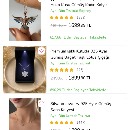
Anka Kuşu Gümüş Kadın Kolye -
MAVİ
Aynı Gün Teslimat Seçeneği
(1339)
1699
,99 TL
1899
,99 TL
617,66 TL'den Başlayan Taksitlerle
Premium Işıklı Kutuda 925 Ayar
Gümüş Baget Taşlı Lotus Çiçeği
Kolye
Aynı Gün Ücretsiz Teslimat
(226)
1899
,90 TL
2499
,90 TL
690,29 TL'den Başlayan Taksitlerle
Silvano Jewelry 925 Ayar Gümüş
Şans Kolyesi
Aynı Gün Ücretsiz Teslimat
(1447)