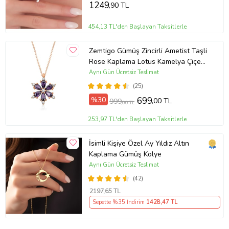
Günü Hediyesi,Eşe Hediye
1249
,90 TL
454,13 TL'den Başlayan Taksitlerle
Zemtigo Gümüş Zincirli Ametist Taşli
Rose Kaplama Lotus Kamelya Çiçeği
Kolye
Aynı Gün Ücretsiz Teslimat
(25)
%30
699
,00 TL
999
,00 TL
253,97 TL'den Başlayan Taksitlerle
İsimli Kişiye Özel Ay Yıldız Altın
Kaplama Gümüş Kolye
Aynı Gün Ücretsiz Teslimat
(42)
2197
,65 TL
Sepette %35 İndirim
1428
,47 TL