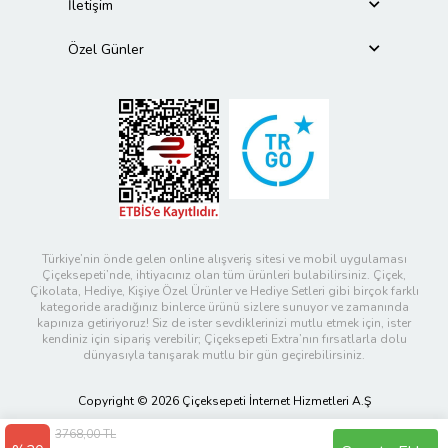
İletişim
Özel Günler
Türkiye’nin önde gelen online alışveriş sitesi ve mobil uygulaması
Çiçeksepeti’nde, ihtiyacınız olan tüm ürünleri bulabilirsiniz. Çiçek,
Çikolata, Hediye, Kişiye Özel Ürünler ve Hediye Setleri gibi birçok farklı
kategoride aradığınız binlerce ürünü sizlere sunuyor ve zamanında
kapınıza getiriyoruz! Siz de ister sevdiklerinizi mutlu etmek için, ister
kendiniz için sipariş verebilir; Çiçeksepeti Extra’nın fırsatlarla dolu
dünyasıyla tanışarak mutlu bir gün geçirebilirsiniz.
Copyright © 2026 Çiçeksepeti İnternet Hizmetleri A.Ş
3768,00 TL