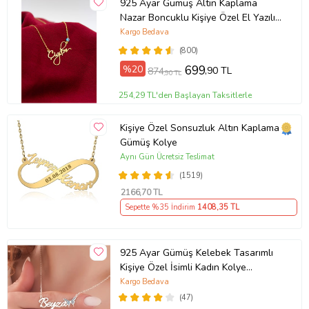
925 Ayar Gümüş Altın Kaplama
Nazar Boncuklu Kişiye Özel El Yazılı
Kolye (Sarı)
Kargo Bedava
(800)
%20
699
,90 TL
874
,90 TL
254,29 TL'den Başlayan Taksitlerle
Kişiye Özel Sonsuzluk Altın Kaplama
Gümüş Kolye
Aynı Gün Ücretsiz Teslimat
(1519)
2166
,70 TL
Sepette %35 İndirim
1408
,35 TL
925 Ayar Gümüş Kelebek Tasarımlı
Kişiye Özel İsimli Kadın Kolye
Anneye Hediye,Sevgiliye
Kargo Bedava
Hediye,Arkadaşa Hediye,Doğum
(47)