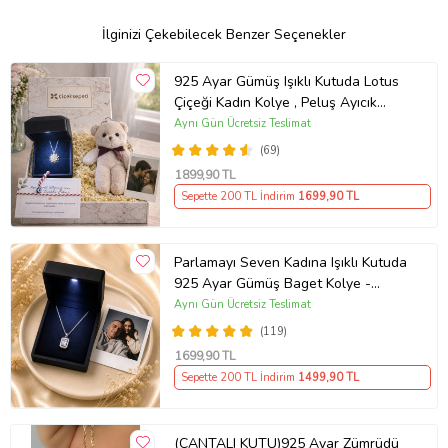
İlginizi Çekebilecek Benzer Seçenekler
925 Ayar Gümüş Işıklı Kutuda Lotus
Çiçeği Kadın Kolye , Peluş Ayıcık
Anahtarlık Marteniçka Bileklik,
Aynı Gün Ücretsiz Teslimat
Polaroid Fotoğraf Hediye
(69)
1899
,90 TL
Sepette 200 TL İndirim
1699
,90 TL
Parlamayı Seven Kadına Işıklı Kutuda
925 Ayar Gümüş Baget Kolye -
Kişiye Özel Fotoğraf Hediye
Aynı Gün Ücretsiz Teslimat
(119)
1699
,90 TL
Sepette 200 TL İndirim
1499
,90 TL
(ÇANTALI KUTU)925 Ayar Zümrüdü