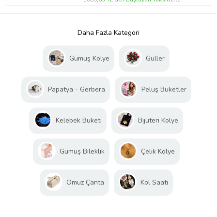
Daha Fazla Kategori
Gümüş Kolye
Güller
Papatya - Gerbera
Peluş Buketler
Kelebek Buketi
Bijuteri Kolye
Gümüş Bileklik
Çelik Kolye
Omuz Çanta
Kol Saati