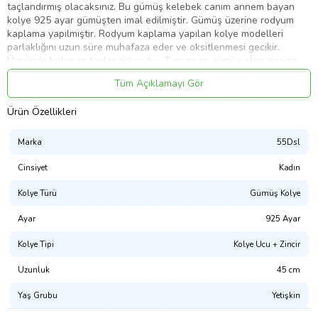
taçlandırmış olacaksınız. Bu gümüş kelebek canım annem bayan
kolye 925 ayar gümüşten imal edilmiştir. Gümüş üzerine rodyum
kaplama yapılmıştır. Rodyum kaplama yapılan kolye modelleri
parlaklığını uzun süre muhafaza eder ve oksitlenmesi gecikir.
Üzerinde bulunan taşlar zirkondur. Tamamen gümüş olan zincirin
boyu ortalama 45 cm'dir. Tüm gümüş bayan kolye modellerinde
Tüm Açıklamayı Gör
olduğu gibi gümüş kelebek canım annem bayan kolye de el emeği
ile üretilmiştir. Gümüş ve değerli taşlar nedeniyle belirtilen
Ürün Özellikleri
ortalama ürün ağırlığında ± %10 sapma olabilmektedir.
Ort. Ağırlık: 3.20 gr.
Marka
55Dsl
Cinsiyet
Kadın
Ürün Kodu:
kcm41913994
Kolye Türü
Gümüş Kolye
Ayar
925 Ayar
Kolye Tipi
Kolye Ucu + Zincir
Uzunluk
45 cm
Yaş Grubu
Yetişkin