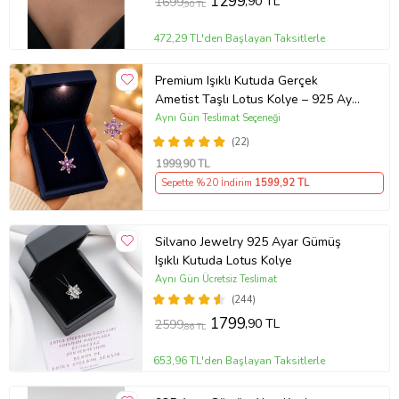
1299
,90 TL
1699
,90 TL
472,29 TL'den Başlayan Taksitlerle
Premium Işıklı Kutuda Gerçek
Ametist Taşlı Lotus Kolye – 925 Ayar
Gümüş Kadın Kolye
Aynı Gün Teslimat Seçeneği
(22)
1999
,90 TL
Sepette %20 İndirim
1599
,92 TL
Silvano Jewelry 925 Ayar Gümüş
Işıklı Kutuda Lotus Kolye
Aynı Gün Ücretsiz Teslimat
(244)
1799
,90 TL
2599
,86 TL
653,96 TL'den Başlayan Taksitlerle