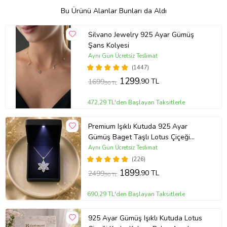
Bu Ürünü Alanlar Bunları da Aldı
Silvano Jewelry 925 Ayar Gümüş
Şans Kolyesi
Aynı Gün Ücretsiz Teslimat
(1447)
1299
,90 TL
1699
,90 TL
472,29 TL'den Başlayan Taksitlerle
Premium Işıklı Kutuda 925 Ayar
Gümüş Baget Taşlı Lotus Çiçeği
Kolye
Aynı Gün Ücretsiz Teslimat
(226)
1899
,90 TL
2499
,90 TL
690,29 TL'den Başlayan Taksitlerle
925 Ayar Gümüş Işıklı Kutuda Lotus