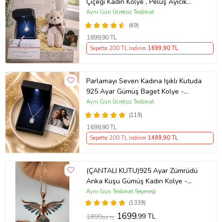
Çiçeği Kadın Kolye , Peluş Ayıcık
Anahtarlık Marteniçka Bileklik,
Aynı Gün Ücretsiz Teslimat
Polaroid Fotoğraf Hediye
(69)
1899
,90 TL
Sepette 200 TL İndirim
1699
,90 TL
Parlamayı Seven Kadına Işıklı Kutuda
925 Ayar Gümüş Baget Kolye -
Kişiye Özel Fotoğraf Hediye
Aynı Gün Ücretsiz Teslimat
(119)
1699
,90 TL
Sepette 200 TL İndirim
1499
,90 TL
(ÇANTALI KUTU)925 Ayar Zümrüdü
Anka Kuşu Gümüş Kadın Kolye -
MAVİ
Aynı Gün Teslimat Seçeneği
(1339)
1699
,99 TL
1899
,99 TL