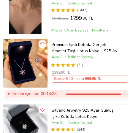
Aynı Gün Ücretsiz Teslimat
(1445)
1299
,90 TL
1699
,90 TL
472,29 TL'den Başlayan Taksitlerle
Premium Işıklı Kutuda Gerçek
Ametist Taşlı Lotus Kolye – 925 Ayar
Gümüş Kadın Kolye
Aynı Gün Teslimat Seçeneği
(21)
1999
,90 TL
Sepette %50 İndirim
999
,95 TL
İndirim için son
00:14:22
Silvano Jewelry 925 Ayar Gümüş
Işıklı Kutuda Lotus Kolye
Aynı Gün Ücretsiz Teslimat
(244)