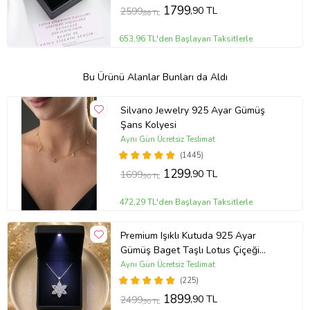
1799
,90 TL
2599
,86 TL
653,96 TL'den Başlayan Taksitlerle
Bu Ürünü Alanlar Bunları da Aldı
Silvano Jewelry 925 Ayar Gümüş
Şans Kolyesi
Aynı Gün Ücretsiz Teslimat
(1445)
1299
,90 TL
1699
,90 TL
472,29 TL'den Başlayan Taksitlerle
Premium Işıklı Kutuda 925 Ayar
Gümüş Baget Taşlı Lotus Çiçeği
Kolye
Aynı Gün Ücretsiz Teslimat
(225)
1899
,90 TL
2499
,90 TL