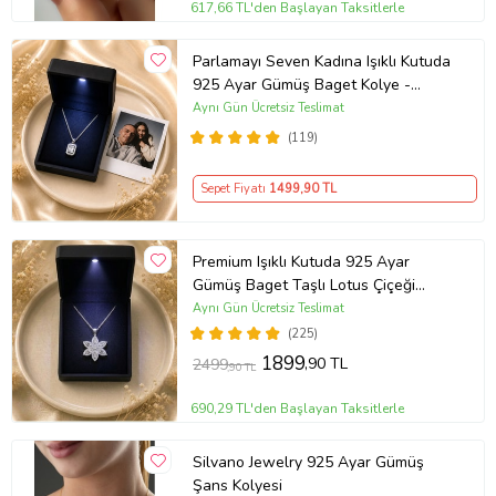
617,66 TL'den Başlayan Taksitlerle
Parlamayı Seven Kadına Işıklı Kutuda
925 Ayar Gümüş Baget Kolye -
Kişiye Özel Fotoğraf Hediye
Aynı Gün Ücretsiz Teslimat
(119)
Sepet Fiyatı
1499
,90 TL
Premium Işıklı Kutuda 925 Ayar
Gümüş Baget Taşlı Lotus Çiçeği
Kolye
Aynı Gün Ücretsiz Teslimat
(225)
1899
,90 TL
2499
,90 TL
690,29 TL'den Başlayan Taksitlerle
Silvano Jewelry 925 Ayar Gümüş
Şans Kolyesi