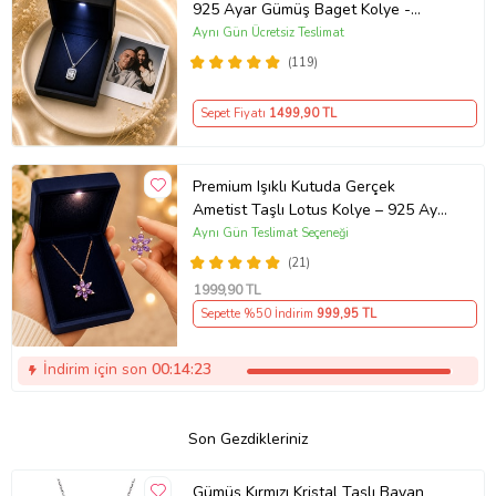
925 Ayar Gümüş Baget Kolye -
Kişiye Özel Fotoğraf Hediye
Aynı Gün Ücretsiz Teslimat
(119)
Sepet Fiyatı
1499
,90 TL
Premium Işıklı Kutuda Gerçek
Ametist Taşlı Lotus Kolye – 925 Ayar
Gümüş Kadın Kolye
Aynı Gün Teslimat Seçeneği
(21)
1999
,90 TL
Sepette %50 İndirim
999
,95 TL
İndirim için son
00:14:22
Son Gezdikleriniz
Gümüş Kırmızı Kristal Taşlı Bayan