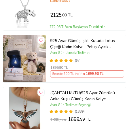
Kargo Bedava
2125
,00 TL
772,08 TL'den Başlayan Taksitlerle
925 Ayar Gümüş Işıklı Kutuda Lotus
Çiçeği Kadın Kolye , Peluş Ayıcık
Anahtarlık Marteniçka Bileklik,
Aynı Gün Ücretsiz Teslimat
Polaroid Fotoğraf Hediye
(67)
1899
,90 TL
Sepette 200 TL İndirim
1699
,90 TL
(ÇANTALI KUTU)925 Ayar Zümrüdü
Anka Kuşu Gümüş Kadın Kolye -
MAVİ
Aynı Gün Teslimat Seçeneği
(1339)
1699
,99 TL
1899
,99 TL