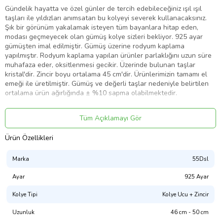
Gündelik hayatta ve özel günler de tercih edebileceğiniz ışıl ışıl
taşları ile yıldızları anımsatan bu kolyeyi severek kullanacaksınız.
Şık bir görünüm yakalamak isteyen tüm bayanlara hitap eden,
modası geçmeyecek olan gümüş kolye sizleri bekliyor. 925 ayar
gümüşten imal edilmiştir. Gümüş üzerine rodyum kaplama
yapılmıştır. Rodyum kaplama yapılan ürünler parlaklığını uzun süre
muhafaza eder, oksitlenmesi gecikir. Üzerinde bulunan taşlar
kristal'dir. Zincir boyu ortalama 45 cm'dir. Ürünlerimizin tamamı el
emeği ile üretilmiştir. Gümüş ve değerli taşlar nedeniyle belirtilen
ortalama ürün ağırlığında ± %10 sapma olabilmektedir.
Kolye En : 0.90 cm
Tüm Açıklamayı Gör
Kolye Boy : 1.50 cm
Ort. Ağırlık: 2.00 gr.
Ürün Özellikleri
Marka
55Dsl
Ürün Kodu:
kcm22476795
Ayar
925 Ayar
Kolye Tipi
Kolye Ucu + Zincir
Uzunluk
46 cm - 50 cm