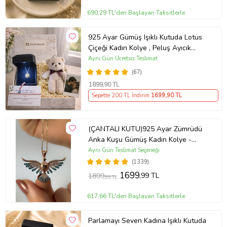
690,29 TL'den Başlayan Taksitlerle
925 Ayar Gümüş Işıklı Kutuda Lotus
Çiçeği Kadın Kolye , Peluş Ayıcık
Anahtarlık Marteniçka Bileklik,
Aynı Gün Ücretsiz Teslimat
Polaroid Fotoğraf Hediye
(67)
1899
,90 TL
Sepette 200 TL İndirim
1699
,90 TL
(ÇANTALI KUTU)925 Ayar Zümrüdü
Anka Kuşu Gümüş Kadın Kolye -
MAVİ
Aynı Gün Teslimat Seçeneği
(1339)
1699
,99 TL
1899
,99 TL
617,66 TL'den Başlayan Taksitlerle
Parlamayı Seven Kadına Işıklı Kutuda