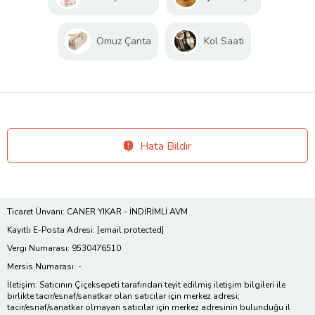
Omuz Çanta
Kol Saati
Hata Bildir
Ticaret Ünvanı: CANER YIKAR - İNDİRİMLİ AVM
Kayıtlı E-Posta Adresi:
[email protected]
Vergi Numarası: 9530476510
Mersis Numarası: -
İletişim: Satıcının Çiçeksepeti tarafından teyit edilmiş iletişim bilgileri ile
birlikte tacir/esnaf/sanatkar olan satıcılar için merkez adresi;
tacir/esnaf/sanatkar olmayan satıcılar için merkez adresinin bulunduğu il