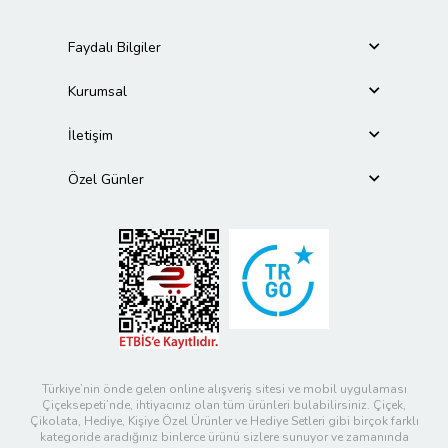
Faydalı Bilgiler
Kurumsal
İletişim
Özel Günler
Türkiye’nin önde gelen online alışveriş sitesi ve mobil uygulaması
Çiçeksepeti’nde, ihtiyacınız olan tüm ürünleri bulabilirsiniz. Çiçek,
Çikolata, Hediye, Kişiye Özel Ürünler ve Hediye Setleri gibi birçok farklı
kategoride aradığınız binlerce ürünü sizlere sunuyor ve zamanında