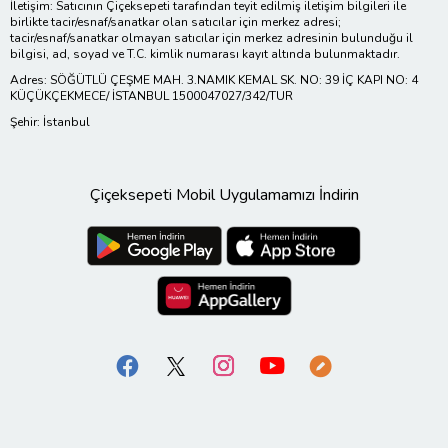
İletişim: Satıcının Çiçeksepeti tarafından teyit edilmiş iletişim bilgileri ile
birlikte tacir/esnaf/sanatkar olan satıcılar için merkez adresi;
tacir/esnaf/sanatkar olmayan satıcılar için merkez adresinin bulunduğu il
bilgisi, ad, soyad ve T.C. kimlik numarası kayıt altında bulunmaktadır.
Adres: SÖĞÜTLÜ ÇEŞME MAH. 3.NAMIK KEMAL SK. NO: 39 İÇ KAPI NO: 4
KÜÇÜKÇEKMECE/ İSTANBUL 1500047027/342/TUR
Şehir: İstanbul
Çiçeksepeti Mobil Uygulamamızı İndirin