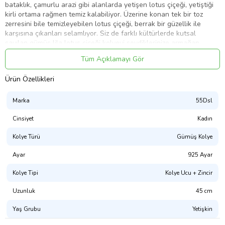
bataklık, çamurlu arazi gibi alanlarda yetişen lotus çiçeği, yetiştiği
kirli ortama rağmen temiz kalabiliyor. Üzerine konan tek bir toz
zerresini bile temizleyebilen lotus çiçeği, berrak bir güzellik ile
karşısına çıkanları selamlıyor. Siz de farklı kültürlerde kutsal
sayılan gümüş lila lotus çiçeği kolyeyi sevdiklerinize armağan
edebilir ya da kendinizi ödüllendirebilirsiniz. Lila ya da leylak, leylak
Tüm Açıklamayı Gör
çiçeğinin renklerinin temsil eden soluk bir mor tonudur. Bu yılın en
çok tercih edilen favori renklerinden biri olan bu şık kolye; doğum
Ürün Özellikleri
günü hediyesi, sevgililer günü veya özel günlerde tercih
edilebilecek mükemmel bir seçenektir. Kolye; 925 ayar gümüşten
imal edilmiştir. Gümüş üzerine rose kaplama yapılmıştır. Diğer
Marka
55Dsl
kolyelerde olduğu gibi gümüş lila lotus çiçeği kolye de el emeği ile
üretilmiştir. Gümüş ve değerli taşlar nedeniyle belirtilen ortalama
Cinsiyet
Kadın
ürün ağırlığında ± %10 sapma olabilmektedir.
Kolye Türü
Gümüş Kolye
En : 2.00 cm
Ayar
925 Ayar
Boy : 2.00 cm
Ort. Ağırlık : 5.50 gr.
Kolye Tipi
Kolye Ucu + Zincir
Zincir Boyu : 45.00 cm
Uzunluk
45 cm
Yaş Grubu
Yetişkin