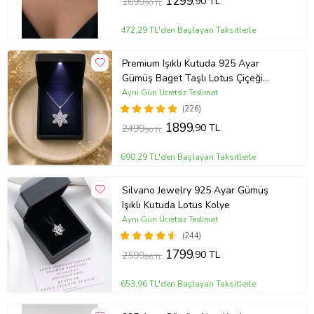
1299
,90 TL
1699
,90 TL
472,29 TL'den Başlayan Taksitlerle
Premium Işıklı Kutuda 925 Ayar
Gümüş Baget Taşlı Lotus Çiçeği
Kolye
Aynı Gün Ücretsiz Teslimat
(226)
1899
,90 TL
2499
,90 TL
690,29 TL'den Başlayan Taksitlerle
Silvano Jewelry 925 Ayar Gümüş
Işıklı Kutuda Lotus Kolye
Aynı Gün Ücretsiz Teslimat
(244)
1799
,90 TL
2599
,86 TL
653,96 TL'den Başlayan Taksitlerle