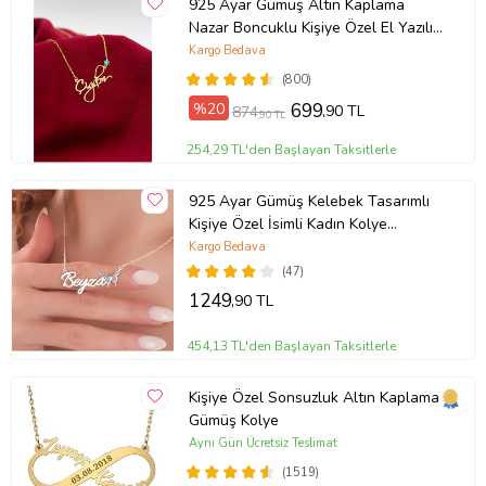
925 Ayar Gümüş Altın Kaplama
Nazar Boncuklu Kişiye Özel El Yazılı
Kolye (Sarı)
Kargo Bedava
(800)
%20
699
,90 TL
874
,90 TL
254,29 TL'den Başlayan Taksitlerle
925 Ayar Gümüş Kelebek Tasarımlı
Kişiye Özel İsimli Kadın Kolye
Anneye Hediye,Sevgiliye
Kargo Bedava
Hediye,Arkadaşa Hediye,Doğum
(47)
Günü Hediyesi,Eşe Hediye
1249
,90 TL
454,13 TL'den Başlayan Taksitlerle
Kişiye Özel Sonsuzluk Altın Kaplama
Gümüş Kolye
Aynı Gün Ücretsiz Teslimat
(1519)