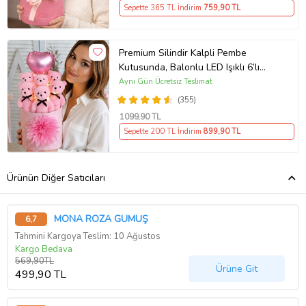
Sepette 365 TL İndirim
759
,90 TL
Premium Silindir Kalpli Pembe
Kutusunda, Balonlu LED Işıklı 6’lı
Pembe Ayıcık Buketi Arkadaşa
Aynı Gün Ücretsiz Teslimat
Sevgiliye Hediye
(355)
1099
,90 TL
Sepette 200 TL İndirim
899
,90 TL
Ürünün Diğer Satıcıları
MONA ROZA GÜMÜŞ
6,7
Tahmini Kargoya Teslim: 10 Ağustos
Kargo Bedava
569,90TL
Ürüne Git
499,90 TL