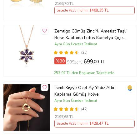
2166
,70 TL
Sepette %35 İndirim
1408
,35 TL
Zemtigo Gümüş Zincirli Ametist Taşli
Rose Kaplama Lotus Kamelya Çiçeği
Kolye
Aynı Gün Ücretsiz Teslimat
(25)
%30
699
,00 TL
999
,00 TL
253,97 TL'den Başlayan Taksitlerle
İsimli Kişiye Özel Ay Yıldız Altın
Kaplama Gümüş Kolye
Aynı Gün Ücretsiz Teslimat
(42)
2197
,65 TL
Sepette %35 İndirim
1428
,47 TL