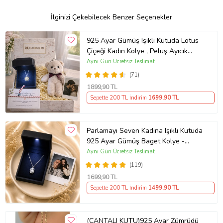
Ürün Kodu:
kcm60079036
İlginizi Çekebilecek Benzer Seçenekler
925 Ayar Gümüş Işıklı Kutuda Lotus
Çiçeği Kadın Kolye , Peluş Ayıcık
Anahtarlık Marteniçka Bileklik,
Aynı Gün Ücretsiz Teslimat
Polaroid Fotoğraf Hediye
(71)
1899
,90 TL
Sepette 200 TL İndirim
1699
,90 TL
Parlamayı Seven Kadına Işıklı Kutuda
925 Ayar Gümüş Baget Kolye -
Kişiye Özel Fotoğraf Hediye
Aynı Gün Ücretsiz Teslimat
(119)
1699
,90 TL
Sepette 200 TL İndirim
1499
,90 TL
(ÇANTALI KUTU)925 Ayar Zümrüdü