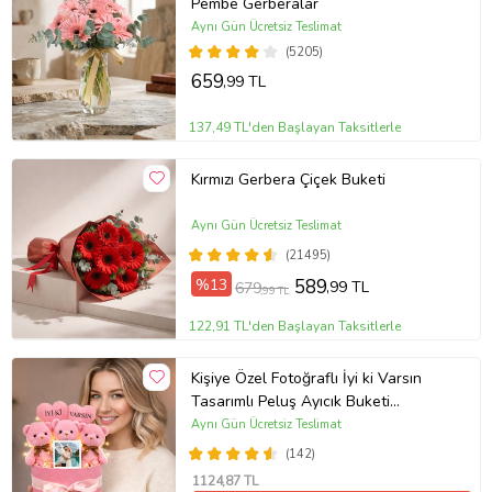
Pembe Gerberalar
Aynı Gün Ücretsiz Teslimat
(5205)
659
,99 TL
137,49 TL'den Başlayan Taksitlerle
Kırmızı Gerbera Çiçek Buketi
Aynı Gün Ücretsiz Teslimat
(21495)
%13
589
,99 TL
679
,99 TL
122,91 TL'den Başlayan Taksitlerle
Kişiye Özel Fotoğraflı İyi ki Varsın
Tasarımlı Peluş Ayıcık Buketi
(Pembe)
Aynı Gün Ücretsiz Teslimat
(142)
1124
,87 TL