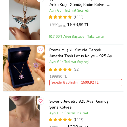
Anka Kuşu Gümüş Kadın Kolye -
MAVİ
Aynı Gün Teslimat Seçeneği
(1339)
1699
,99 TL
1899
,99 TL
617,66 TL'den Başlayan Taksitlerle
Premium Işıklı Kutuda Gerçek
Ametist Taşlı Lotus Kolye – 925 Ayar
Gümüş Kadın Kolye
Aynı Gün Teslimat Seçeneği
(22)
1999
,90 TL
Sepette %20 İndirim
1599
,92 TL
Silvano Jewelry 925 Ayar Gümüş
Şans Kolyesi
Aynı Gün Ücretsiz Teslimat
(1447)