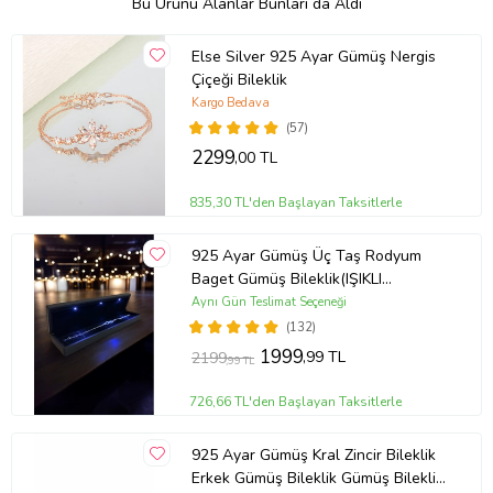
Bu Ürünü Alanlar Bunları da Aldı
Else Silver 925 Ayar Gümüş Nergis
Çiçeği Bileklik
Kargo Bedava
(57)
2299
,00 TL
835,30 TL'den Başlayan Taksitlerle
925 Ayar Gümüş Üç Taş Rodyum
Baget Gümüş Bileklik(IŞIKLI
KUTULU)
Aynı Gün Teslimat Seçeneği
(132)
1999
,99 TL
2199
,99 TL
726,66 TL'den Başlayan Taksitlerle
925 Ayar Gümüş Kral Zincir Bileklik
Erkek Gümüş Bileklik Gümüş Bileklik