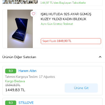
144,97 TL'den Başlayan Taksitlerle
IŞIKLI KUTUDA 925 AYAR GÜMÜŞ
KUZEY YILDIZI KADIN BİLEKLİK
Aynı Gün Ücretsiz Teslimat
Sepet Fiyatı
1649
,90 TL
Ürünün Diğer Satıcıları
Harem Altın
9,3
Tahmini Kargoya Teslim: 17 Ağustos
Kargo Bedava
1594,82TL
Ürüne Git
1449,83 TL
STİLLOVE
9,3