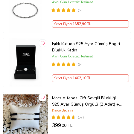
(Çok Renkli)
Aynı Gün Ücretsiz Teslimat
(5)
Sepet Fiyatı
1852
,90 TL
Işıklı Kutuda 925 Ayar Gümüş Baget
Bileklik Kadın
Aynı Gün Ücretsiz Teslimat
(6)
Sepet Fiyatı
1402
,10 TL
Mors Alfabesi Çift Sevgili Bilekliği
925 Ayar Gümüş Örgülü (2 Adet) +
1 Adet Hediye Bileklik
Kargo Bedava
(57)
399
,00 TL