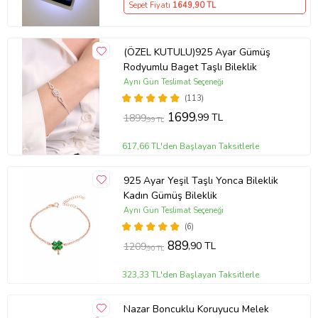
Sepet Fiyatı
1649
,90 TL
(ÖZEL KUTULU)925 Ayar Gümüş
Rodyumlu Baget Taşlı Bileklik
Aynı Gün Teslimat Seçeneği
(113)
1699
,99 TL
1899
,99 TL
617,66 TL'den Başlayan Taksitlerle
925 Ayar Yeşil Taşlı Yonca Bileklik
Kadın Gümüş Bileklik
Aynı Gün Teslimat Seçeneği
(6)
889
,90 TL
1209
,90 TL
323,33 TL'den Başlayan Taksitlerle
Nazar Boncuklu Koruyucu Melek