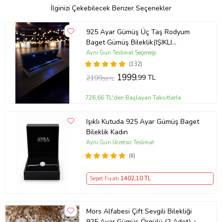
İlginizi Çekebilecek Benzer Seçenekler
925 Ayar Gümüş Üç Taş Rodyum
Baget Gümüş Bileklik(IŞIKLI
KUTULU)
Aynı Gün Teslimat Seçeneği
(132)
1999
,99 TL
2199
,99 TL
726,66 TL'den Başlayan Taksitlerle
Işıklı Kutuda 925 Ayar Gümüş Baget
Bileklik Kadın
Aynı Gün Ücretsiz Teslimat
(6)
Sepet Fiyatı
1402
,10 TL
Mors Alfabesi Çift Sevgili Bilekliği
925 Ayar Gümüş Örgülü (2 Adet) +