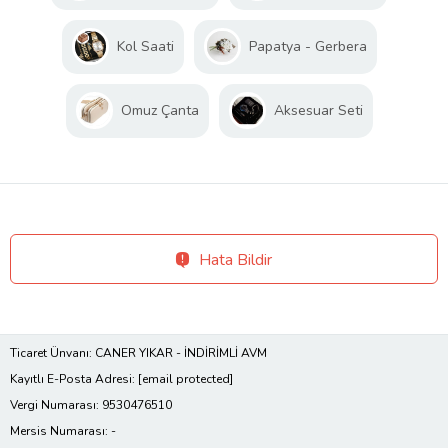
Kol Saati
Papatya - Gerbera
Omuz Çanta
Aksesuar Seti
Hata Bildir
Ticaret Ünvanı: CANER YIKAR - İNDİRİMLİ AVM
Kayıtlı E-Posta Adresi:
[email protected]
Vergi Numarası: 9530476510
Mersis Numarası: -