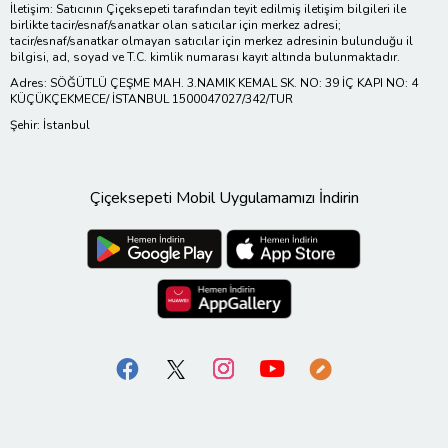
İletişim: Satıcının Çiçeksepeti tarafından teyit edilmiş iletişim bilgileri ile
birlikte tacir/esnaf/sanatkar olan satıcılar için merkez adresi;
tacir/esnaf/sanatkar olmayan satıcılar için merkez adresinin bulunduğu il
bilgisi, ad, soyad ve T.C. kimlik numarası kayıt altında bulunmaktadır.
Adres: SÖĞÜTLÜ ÇEŞME MAH. 3.NAMIK KEMAL SK. NO: 39 İÇ KAPI NO: 4
KÜÇÜKÇEKMECE/ İSTANBUL 1500047027/342/TUR
Şehir: İstanbul
Çiçeksepeti Mobil Uygulamamızı İndirin