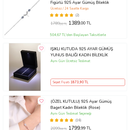
Figürlü 925 Ayar Gümüş Bileklik
Ücretsiz / 24 Saatte Kargo
(2)
1389
,00 TL
1789
,00 TL
504,67 TL'den Başlayan Taksitlerle
IŞIKLI KUTUDA 925 AYAR GÜMÜŞ
YUNUS BALIĞI KADIN BİLEKLİK
Aynı Gün Ücretsiz Teslimat
Sepet Fiyatı
1873
,90 TL
(ÖZEL KUTULU) 925 Ayar Gümüş
Baget Kadın Bileklik (Rose)
Aynı Gün Teslimat Seçeneği
(16)
1799
,99 TL
2099
,99 TL