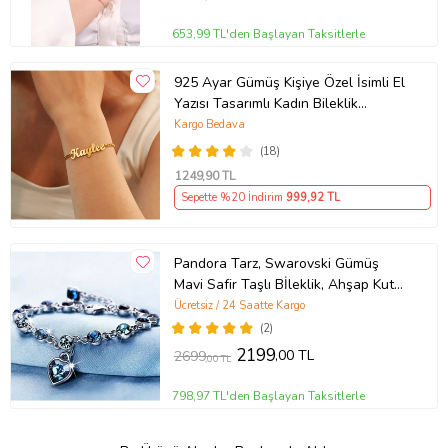
653,99 TL'den Başlayan Taksitlerle
925 Ayar Gümüş Kişiye Özel İsimli El
Yazısı Tasarımlı Kadın Bileklik
So0063
Kargo Bedava
(18)
1249
,90 TL
Sepette %20 İndirim
999
,92 TL
Pandora Tarz, Swarovski Gümüş
Mavi Safir Taşlı Bİleklik, Ahşap Kutu
içerisinde
Ücretsiz / 24 Saatte Kargo
(2)
2199
,00 TL
2699
,00 TL
798,97 TL'den Başlayan Taksitlerle