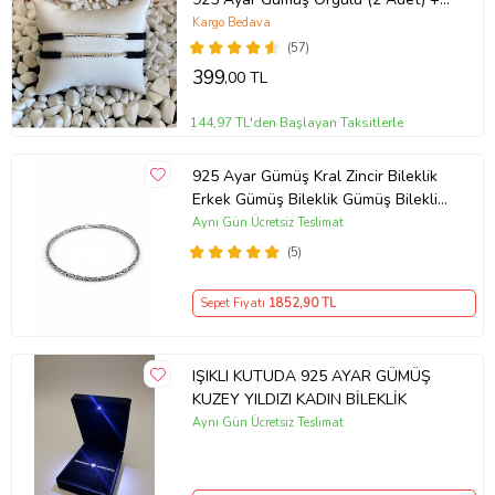
1 Adet Hediye Bileklik
Kargo Bedava
(57)
399
,00 TL
144,97 TL'den Başlayan Taksitlerle
925 Ayar Gümüş Kral Zincir Bileklik
Erkek Gümüş Bileklik Gümüş Bileklik
(Çok Renkli)
Aynı Gün Ücretsiz Teslimat
(5)
Sepet Fiyatı
1852
,90 TL
IŞIKLI KUTUDA 925 AYAR GÜMÜŞ
KUZEY YILDIZI KADIN BİLEKLİK
Aynı Gün Ücretsiz Teslimat