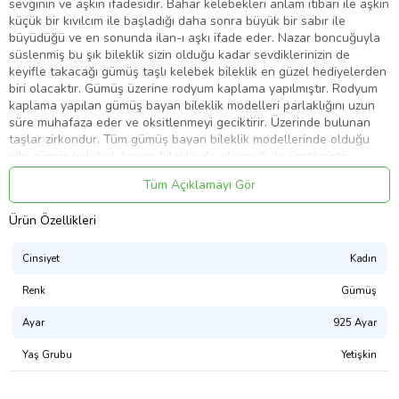
sevginin ve aşkın ifadesidir. Bahar kelebekleri anlam itibari ile aşkın
küçük bir kıvılcım ile başladığı daha sonra büyük bir sabır ile
büyüdüğü ve en sonunda ilan-ı aşkı ifade eder. Nazar boncuğuyla
süslenmiş bu şık bileklik sizin olduğu kadar sevdiklerinizin de
keyifle takacağı gümüş taşlı kelebek bileklik en güzel hediyelerden
biri olacaktır. Gümüş üzerine rodyum kaplama yapılmıştır. Rodyum
kaplama yapılan gümüş bayan bileklik modelleri parlaklığını uzun
süre muhafaza eder ve oksitlenmeyi geciktirir. Üzerinde bulunan
taşlar zirkondur. Tüm gümüş bayan bileklik modellerinde olduğu
gibi gümüş kelebek bayan bileklik de el emeği ile üretilmiştir.
Gümüş ve değerli taşlar nedeniyle belirtilen ürün ağırlığında ± %10
Tüm Açıklamayı Gör
sapma olabilmektedir.
Ort. Ağırlık: 2.50 gr.
Ürün Özellikleri
Cinsiyet
Kadın
Ürün Kodu:
kcm35531046
Renk
Gümüş
Ayar
925 Ayar
Yaş Grubu
Yetişkin