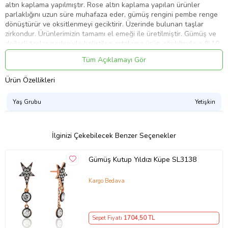
altın kaplama yapılmıştır. Rose altın kaplama yapılan ürünler
parlaklığını uzun süre muhafaza eder, gümüş rengini pembe renge
dönüştürür ve oksitlenmeyi geciktirir. Üzerinde bulunan taşlar
zirkondur. Ürünlerimizin tamamı el emeği ile üretilmiştir. Gümüş ve
değerli taşlar nedeniyle belirtilen ortalama ürün ağırlığında ± %10
sapma olabilmektedir.
Tüm Açıklamayı Gör
Ürün Özellikleri
Ürün Kodu:
kcm10043925
Yaş Grubu
Yetişkin
İlginizi Çekebilecek Benzer Seçenekler
​Gümüş Kutup Yıldızı Küpe SL3138
Kargo Bedava
Sepet Fiyatı
1704
,50 TL