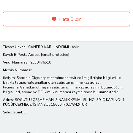
Hata Bildir
Ticaret Ünvanı: CANER YIKAR - İNDİRİMLİ AVM
Kayıtlı E-Posta Adresi:
[email protected]
Vergi Numarası: 9530476510
Mersis Numarası: -
İletişim: Satıcının Çiçeksepeti tarafından teyit edilmiş iletişim bilgileri ile
birlikte tacir/esnaf/sanatkar olan satıcılar için merkez adresi;
tacir/esnaf/sanatkar olmayan satıcılar için merkez adresinin bulunduğu il
bilgisi, ad, soyad ve T.C. kimlik numarası kayıt altında bulunmaktadır.
Adres: SÖĞÜTLÜ ÇEŞME MAH. 3.NAMIK KEMAL SK. NO: 39 İÇ KAPI NO: 4
KÜÇÜKÇEKMECE/ İSTANBUL 1500047027/342/TUR
Şehir: İstanbul