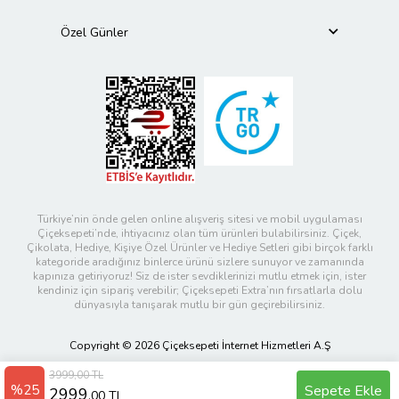
Özel Günler
Türkiye’nin önde gelen online alışveriş sitesi ve mobil uygulaması
Çiçeksepeti’nde, ihtiyacınız olan tüm ürünleri bulabilirsiniz. Çiçek,
Çikolata, Hediye, Kişiye Özel Ürünler ve Hediye Setleri gibi birçok farklı
kategoride aradığınız binlerce ürünü sizlere sunuyor ve zamanında
kapınıza getiriyoruz! Siz de ister sevdiklerinizi mutlu etmek için, ister
kendiniz için sipariş verebilir; Çiçeksepeti Extra’nın fırsatlarla dolu
dünyasıyla tanışarak mutlu bir gün geçirebilirsiniz.
Copyright © 2026 Çiçeksepeti İnternet Hizmetleri A.Ş
3999,00 TL
%25
Sepete Ekle
2999
,00 TL