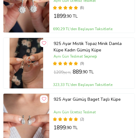
Aynı Gün Ücretsiz Teslimat
(8)
1899
,90 TL
690,29 TL'den Başlayan Taksitlerle
925 Ayar Mistik Topaz Minik Damla
Küpe Kadın Gümüş Küpe
Aynı Gün Teslimat Seçeneği
(9)
889
,90 TL
1209
,90 TL
323,33 TL'den Başlayan Taksitlerle
925 Ayar Gümüş Baget Taşlı Küpe
Aynı Gün Ücretsiz Teslimat
(2)
1899
,90 TL