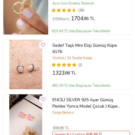
Aynı Gün Ücretsiz Teslimat
(28)
1704
,86 TL
1904
,86 TL
619,43 TL'den Başlayan Taksitlerle
Sedef Taşlı Mini Elişi Gümüş Küpe
6176
Ücretsiz / 24 Saatte Kargo
(1)
1323
,88 TL
481,00 TL'den Başlayan Taksitlerle
ENCİLİ SİLVER 925 Ayar Gümüş
Pembe Yonca Model Çocuk J Küpe
(Gold)
Kargo Bedava
699
,95 TL
Sepette %13 İndirim
608
,96 TL