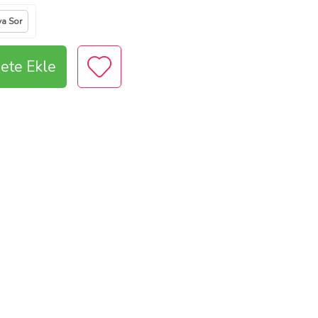
ya Sor
ete Ekle