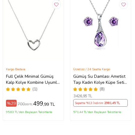
Kargo Bedava
Ücretsiz / 24 Saatte Kargo
Full Çelik Minimal Gümüş
Gümüş Su Damlası Ametist
Kalp Kolye Kombine Uyumlu
Taşı Kadın Kolye Küpe Seti
Anneye Ablaya Hediye Takı
Gümüş Set (Mor)
(1)
(8)
Doğum Günü Yıldönümü Eşe
3426
,95 TL
Hanıma Sevgiliye Kız
499
%29
Sepette %13 İndirim
2981
,45 TL
700
,99 TL
,00 TL
Kardeşe Arkadaşa Dosta
95,83 TL'den Başlayan Taksitlerle
571,44 TL'den Başlayan Taksitlerle