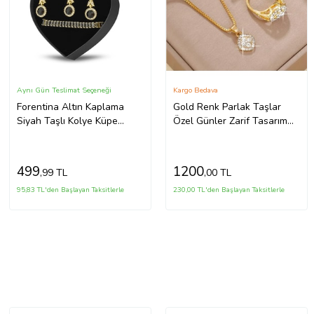
Aynı Gün Teslimat Seçeneği
Kargo Bedava
Forentina Altın Kaplama
Gold Renk Parlak Taşlar
Siyah Taşlı Kolye Küpe
Özel Günler Zarif Tasarım
Bileklik Takı Seti PS3232
Yüksek Kaliteli Parlak Takı
Set Şık Bir Hediye
499
1200
,99 TL
,00 TL
95,83 TL'den Başlayan Taksitlerle
230,00 TL'den Başlayan Taksitlerle