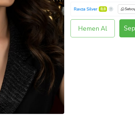
Ravza Silver
8,8
Satıcı
Sep
Hemen Al