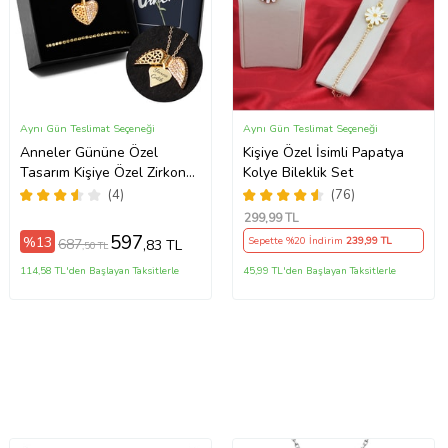
Aynı Gün Teslimat Seçeneği
Aynı Gün Teslimat Seçeneği
Anneler Gününe Özel
Kişiye Özel İsimli Papatya
Tasarım Kişiye Özel Zirkon
Kolye Bileklik Set
Taşlı Gold Renk Açılır
(4)
(76)
Kanatlı Kalp Melek Kolye &
299
,99 TL
İkili Gold Küpe & Gold
597
%13
Sepette %20 İndirim
239
,99 TL
687
,83 TL
,50 TL
Bileklik
114,58 TL'den Başlayan Taksitlerle
45,99 TL'den Başlayan Taksitlerle