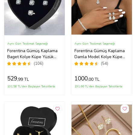
Aynı Gün Teslimat Seçeneği
Aynı Gün Teslimat Seçeneği
Forentina Gümüş Kaplama
Forentina Gümüş Kaplama
Baget Kolye Küpe Yüzük
Damla Model Kolye Küpe
Kalpli Kutuda Hediye Takı
Bileklik Takı Seti PS3702
(106)
(54)
Seti PS3786
529
1000
,99 TL
,00 TL
101,58 TL'den Başlayan Taksitlerle
191,66 TL'den Başlayan Taksitlerle