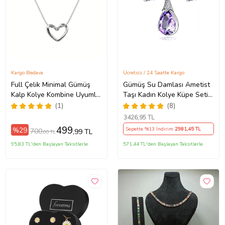
Kargo Bedava
Ücretsiz / 24 Saatte Kargo
Full Çelik Minimal Gümüş
Gümüş Su Damlası Ametist
Kalp Kolye Kombine Uyumlu
Taşı Kadın Kolye Küpe Seti
Anneye Ablaya Hediye Takı
Gümüş Set (Mor)
(1)
(8)
Doğum Günü Yıldönümü Eşe
3426
,95 TL
Hanıma Sevgiliye Kız
499
%29
Sepette %13 İndirim
2981
,45 TL
700
,99 TL
,00 TL
Kardeşe Arkadaşa Dosta
95,83 TL'den Başlayan Taksitlerle
571,44 TL'den Başlayan Taksitlerle