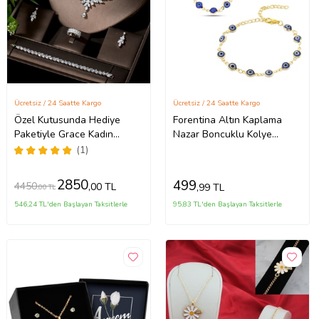
Ücretsiz / 24 Saatte Kargo
Ücretsiz / 24 Saatte Kargo
Özel Kutusunda Hediye
Forentina Altın Kaplama
Paketiyle Grace Kadın
Nazar Boncuklu Kolye
Yaprak Model Zirkon Taşlı
Bileklik Takı Seti PS3633
(1)
Takı Seti Kolye Küpe Bileklik
Yüzük Hediye Set
2850
499
4450
,00 TL
,99 TL
,00 TL
546,24 TL'den Başlayan Taksitlerle
95,83 TL'den Başlayan Taksitlerle