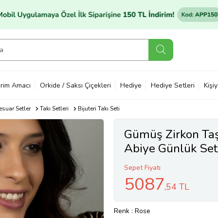
rim Amacı
Orkide / Saksı Çiçekleri
Hediye
Hediye Setleri
Kişi
suar Setler
Takı Setleri
Bijuteri Takı Seti
Gümüş Zirkon Taş
Abiye Günlük Set
Sepet Fiyatı
5087
,54 TL
Renk
: Rose