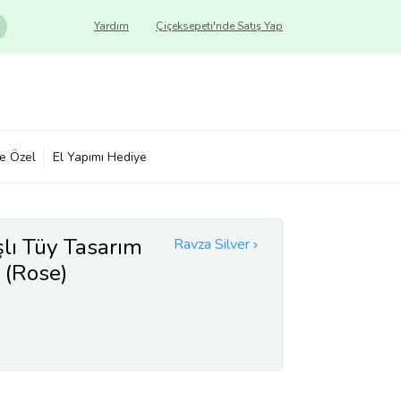
Yardım
Çiçeksepeti'nde Satış Yap
ye Özel
El Yapımı Hediye
lı Tüy Tasarım
Ravza Silver
 (Rose)