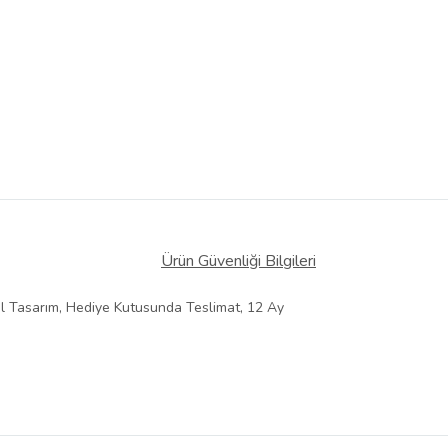
 Görüntüle
iyat bilgileri, satıcı tarafından
Ürün Güvenliği Bilgileri
l Tasarım, Hediye Kutusunda Teslimat, 12 Ay