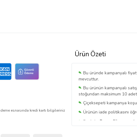
Ürün Özeti
Bu üründe kampanyalı fiyat
mevcuttur.
Bu ürünün kampanyalı satışı 
stoğundan maksimum 10 adet sa
Çiçeksepeti kampanya koşull
deme esnasında kredi kartı bilgileriniz
Ürünün iade politikasını öğ
Bu ürün
Ravza Silver
tarafı
Bu satıcının ürünlerinde geç