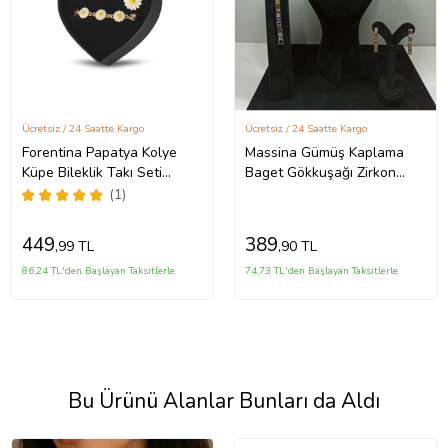
Ücretsiz / 24 Saatte Kargo
Ücretsiz / 24 Saatte Kargo
Forentina Papatya Kolye
Massina Gümüş Kaplama
Küpe Bileklik Takı Seti
Baget Gökkuşağı Zirkon
PS2711
Taşlı Kadın Su Yolu Seti
(1)
(Kolye, Bileklik ve Küpe)
449
389
,99 TL
,90 TL
86,24 TL'den Başlayan Taksitlerle
74,73 TL'den Başlayan Taksitlerle
Bu Ürünü Alanlar Bunları da Aldı