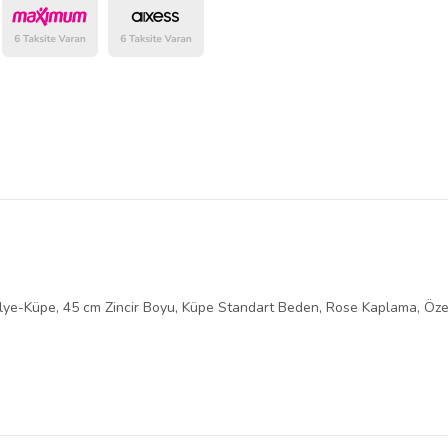
Bu Satıcının
Tüm Ürünlerini
Ürün sayfasında gördüğünüz f
belirlenmektedir.
olye-Küpe, 45 cm Zincir Boyu, Küpe Standart Beden, Rose Kaplama, Öze