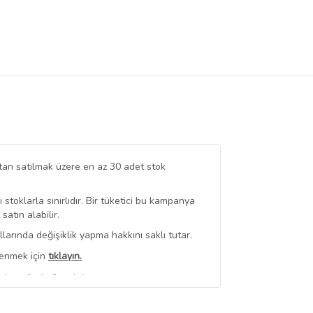
tan satılmak üzere en az 30 adet stok
stoklarla sınırlıdır. Bir tüketici bu kampanya
tın alabilir.
arında değişiklik yapma hakkını saklı tutar.
renmek için
tıklayın.
ndan gönderilecektir.
erli
350,00 TL Üzeri Kargo Bedava