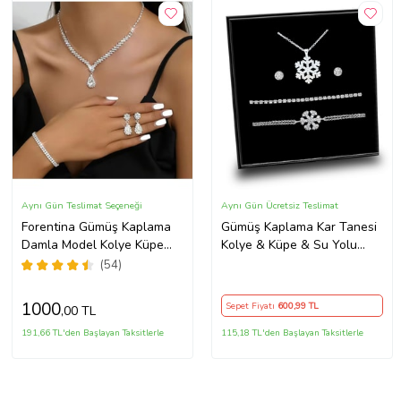
Aynı Gün Teslimat Seçeneği
Aynı Gün Ücretsiz Teslimat
Forentina Gümüş Kaplama
Gümüş Kaplama Kar Tanesi
Damla Model Kolye Küpe
Kolye & Küpe & Su Yolu
Bileklik Takı Seti PS3702
Bileklik & Kar Tanesi Bileklik
(54)
Hediye Seti
1000
Sepet Fiyatı
600
,99 TL
,00 TL
191,66 TL'den Başlayan Taksitlerle
115,18 TL'den Başlayan Taksitlerle