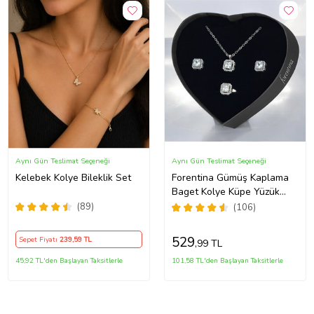
Aynı Gün Teslimat Seçeneği
Aynı Gün Teslimat Seçeneği
Kelebek Kolye Bileklik Set
Forentina Gümüş Kaplama
Baget Kolye Küpe Yüzük
Kalpli Kutuda Hediye Takı
(89)
(106)
Seti PS3786
529
Sepet Fiyatı
239
,59 TL
,99 TL
45,92 TL'den Başlayan Taksitlerle
101,58 TL'den Başlayan Taksitlerle