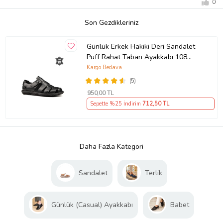
0
Son Gezdikleriniz
Günlük Erkek Hakiki Deri Sandalet
Puff Rahat Taban Ayakkabı 108
(Siyah)
Kargo Bedava
(5)
950
,00 TL
Sepette %25 İndirim
712
,50 TL
Daha Fazla Kategori
Sandalet
Terlik
Günlük (Casual) Ayakkabı
Babet