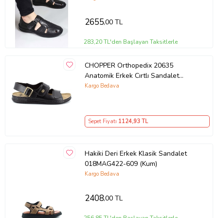
2655
,00 TL
283,20 TL'den Başlayan Taksitlerle
CHOPPER Orthopedix 20635
Anatomik Erkek Cırtlı Sandalet
(Siyah)
Kargo Bedava
Sepet Fiyatı
1124
,93 TL
Hakiki Deri Erkek Klasik Sandalet
018MAG422-609 (Kum)
Kargo Bedava
2408
,00 TL