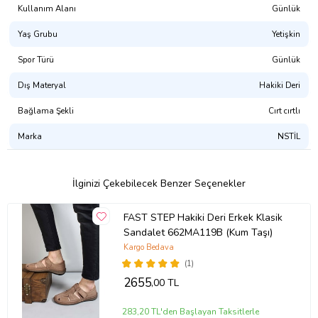
Kullanım Alanı
Günlük
Yaş Grubu
Yetişkin
Spor Türü
Günlük
Dış Materyal
Hakiki Deri
Bağlama Şekli
Cırt cırtlı
Marka
NSTİL
İlginizi Çekebilecek Benzer Seçenekler
FAST STEP Hakiki Deri Erkek Klasik
Sandalet 662MA119B (Kum Taşı)
Kargo Bedava
(1)
2655
,00 TL
283,20 TL'den Başlayan Taksitlerle