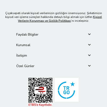
Çiçeksepeti olarak kişisel verilerinizin gizliliğini önemsiyoruz. Şirketimizin
kişisel veri işleme süreçleri hakkında detaylı bilgi almak için lütfen
Kişisel
Verilerin Korunması ve Gizlilik Politikası
’nı inceleyiniz.
Faydalı Bilgiler
Kurumsal
İletişim
Özel Günler