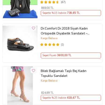
(67)
869
,00 TL
Sepette %15 İndirim
738
,65 TL
Dr.Comfort Dr.2018 Siyah Kadın
Ortopedik Diyabetik Sandalet –
Gerçek Deri, Kayık Taban, Medikal
Kargo Bedava
Konfor (Siyah Deri)
(1)
Sepet Fiyatı
3600
,00 TL
Bilek Bağlamalı Taşlı Bej Kadın
Topuklu Sandalet
Kargo Bedava
824
,89 TL
Sepette %25 İndirim
618
,67 TL