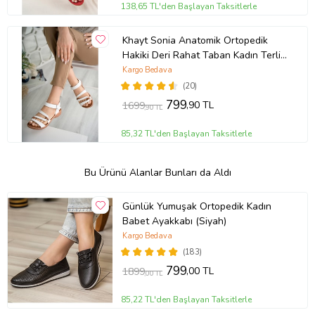
138,65 TL'den Başlayan Taksitlerle
Khayt Sonia Anatomik Ortopedik
Hakiki Deri Rahat Taban Kadın Terlik
Sandalet (Beyaz)
Kargo Bedava
(20)
799
,90 TL
1699
,90 TL
85,32 TL'den Başlayan Taksitlerle
Bu Ürünü Alanlar Bunları da Aldı
Günlük Yumuşak Ortopedik Kadın
Babet Ayakkabı (Siyah)
Kargo Bedava
(183)
799
,00 TL
1899
,00 TL
85,22 TL'den Başlayan Taksitlerle