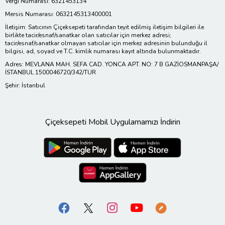
Vergi Numarası: 6321453134
Mersis Numarası: 0632145313400001
İletişim: Satıcının Çiçeksepeti tarafından teyit edilmiş iletişim bilgileri ile
birlikte tacir/esnaf/sanatkar olan satıcılar için merkez adresi;
tacir/esnaf/sanatkar olmayan satıcılar için merkez adresinin bulunduğu il
bilgisi, ad, soyad ve T.C. kimlik numarası kayıt altında bulunmaktadır.
Adres: MEVLANA MAH. SEFA CAD. YONCA APT. NO: 7 B GAZİOSMANPAŞA/
İSTANBUL 1500046720/342/TUR
Şehir: İstanbul
Çiçeksepeti Mobil Uygulamamızı İndirin