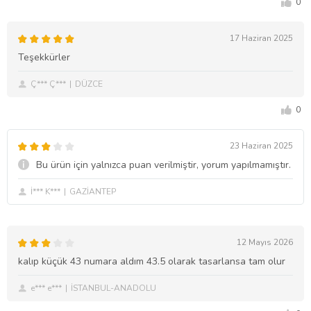
0
17 Haziran 2025
Teşekkürler
Ç*** Ç***
DÜZCE
0
23 Haziran 2025
Bu ürün için yalnızca puan verilmiştir, yorum yapılmamıştır.
İ*** K***
GAZİANTEP
12 Mayıs 2026
kalıp küçük 43 numara aldım 43.5 olarak tasarlansa tam olur
e*** e***
İSTANBUL-ANADOLU