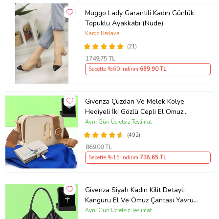
Muggo Lady Garantili Kadın Günlük
Topuklu Ayakkabı (Nude)
Kargo Bedava
(21)
1749
,75 TL
Sepette %60 İndirim
699
,90 TL
Givenza Çüzdan Ve Melek Kolye
Hediyeli İki Gözlü Cepli El Omuz
Çanta (Krem)
Aynı Gün Ücretsiz Teslimat
(492)
869
,00 TL
Sepette %15 İndirim
738
,65 TL
Givenza Siyah Kadın Kilit Detaylı
Kanguru El Ve Omuz Çantası Yavru
Çantalı Cüzdan Ve Kolye Hediyeli
Aynı Gün Ücretsiz Teslimat