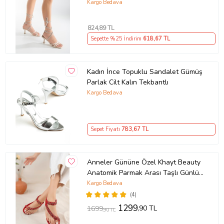
Kargo Bedava
824
,89 TL
Sepette %25 İndirim
618
,67 TL
Kadın İnce Topuklu Sandalet Gümüş
Parlak Cilt Kalın Tekbantlı
Kargo Bedava
Sepet Fiyatı
783
,67 TL
Anneler Gününe Özel Khayt Beauty
Anatomik Parmak Arası Taşlı Günlük
Kadın Sandal (Kırmızı)
Kargo Bedava
(4)
1299
,90 TL
1699
,90 TL