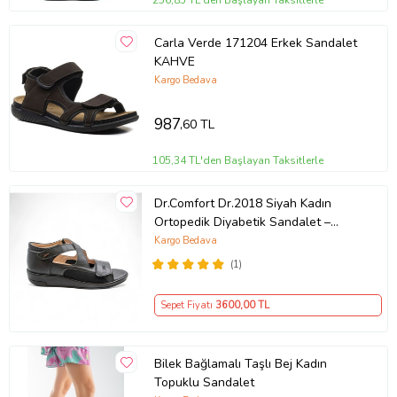
256,85 TL'den Başlayan Taksitlerle
Carla Verde 171204 Erkek Sandalet
KAHVE
Kargo Bedava
987
,60 TL
105,34 TL'den Başlayan Taksitlerle
Dr.Comfort Dr.2018 Siyah Kadın
Ortopedik Diyabetik Sandalet –
Gerçek Deri, Kayık Taban, Medikal
Kargo Bedava
Konfor (Siyah Deri)
(1)
Sepet Fiyatı
3600
,00 TL
Bilek Bağlamalı Taşlı Bej Kadın
Topuklu Sandalet