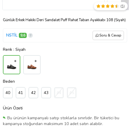
(
5
)
Günlük Erkek Hakiki Deri Sandalet Puff Rahat Taban Ayakkabı 108 (Siyah)
NSTİL
9,6
Soru & Cevap
Renk
: Siyah
Beden
40
41
42
43
44
45
Ürün Özeti
Bu ürünün kampanyalı satışı stoklarla sınırlıdır. Bir tüketici bu
kampanya stoğundan maksimum 10 adet satın alabilir.