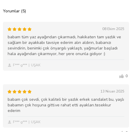
Yorumlar (5)
08 Ekim 2025
babam tüm yaz ayağından çıkarmadı, hakikaten tam yazlık ve
sağlam bir ayakkabı tavsiye ederim alın aldırın, babanızı
sevindirin, benimki çok önyargılı yaklaştı, yağmurlar başladı
hala ayağından çıkarmıyor, her yere onunla gidiyor :)
F*** g***
UŞAK
0
13 Nisan 2025
babam çok sevdi, çok kaliteli bir yazlık erkek sandalet bu, yaşlı
babamın çok hoşuna gitti.ve rahat etti ayakları.tesekkur
ederim
F*** g***
UŞAK