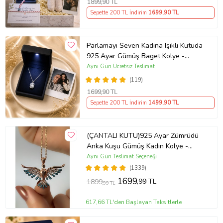
1899
,90 TL
Sepette 200 TL İndirim
1699
,90 TL
Parlamayı Seven Kadına Işıklı Kutuda
925 Ayar Gümüş Baget Kolye -
Kişiye Özel Fotoğraf Hediye
Aynı Gün Ücretsiz Teslimat
(119)
1699
,90 TL
Sepette 200 TL İndirim
1499
,90 TL
(ÇANTALI KUTU)925 Ayar Zümrüdü
Anka Kuşu Gümüş Kadın Kolye -
MAVİ
Aynı Gün Teslimat Seçeneği
(1339)
1699
,99 TL
1899
,99 TL
617,66 TL'den Başlayan Taksitlerle