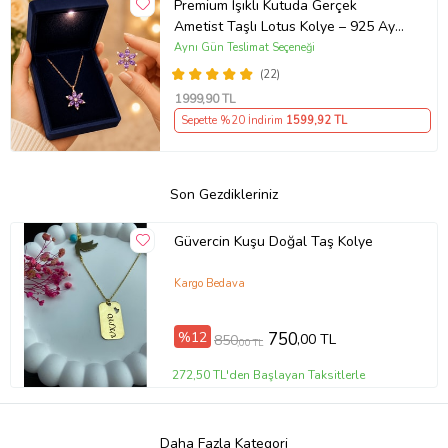
Premium Işıklı Kutuda Gerçek
Ametist Taşlı Lotus Kolye – 925 Ayar
Gümüş Kadın Kolye
Aynı Gün Teslimat Seçeneği
(22)
1999
,90 TL
Sepette %20 İndirim
1599
,92 TL
Son Gezdikleriniz
Güvercin Kuşu Doğal Taş Kolye
Kargo Bedava
%12
750
,00 TL
850
,00 TL
272,50 TL'den Başlayan Taksitlerle
Daha Fazla Kategori