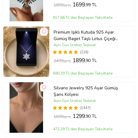
1699
,99 TL
1899
,99 TL
617,66 TL'den Başlayan Taksitlerle
Premium Işıklı Kutuda 925 Ayar
Gümüş Baget Taşlı Lotus Çiçeği
Kolye
Aynı Gün Ücretsiz Teslimat
(226)
1899
,90 TL
2499
,90 TL
690,29 TL'den Başlayan Taksitlerle
Silvano Jewelry 925 Ayar Gümüş
Şans Kolyesi
Aynı Gün Ücretsiz Teslimat
(1447)
1299
,90 TL
1699
,90 TL
472,29 TL'den Başlayan Taksitlerle