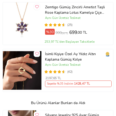
Zemtigo Gümüş Zincirli Ametist Taşli
Rose Kaplama Lotus Kamelya Çiçeği
Kolye
Aynı Gün Ücretsiz Teslimat
(25)
%30
699
,00 TL
999
,00 TL
253,97 TL'den Başlayan Taksitlerle
İsimli Kişiye Özel Ay Yıldız Altın
Kaplama Gümüş Kolye
Aynı Gün Ücretsiz Teslimat
(42)
2197
,65 TL
Sepette %35 İndirim
1428
,47 TL
Bu Ürünü Alanlar Bunları da Aldı
Silvano Jewelry 925 Ayar Gümüş