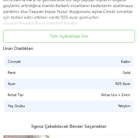
güçlerini artırdığına inanılır.Kederli insanların kederlerini azaltmaya
yardımcı olur.Taşıyan kişiye huzur duygusunu aşılar.Cinsel sorunlar
için tedavi edici etkileri vardır.925 ayar gümüşten
oluşturulmuştur.Boyu standart boydur.
Ürün Kodu:
kcm64809061
Tüm Açıklamayı Gör
Ürün Özellikleri
Cinsiyet
Kadın
Renk
Gold
Ayar
925 Ayar
Kolye Tipi
Kolye Ucu + Zincir
Yaş Grubu
Yetişkin
İlginizi Çekebilecek Benzer Seçenekler