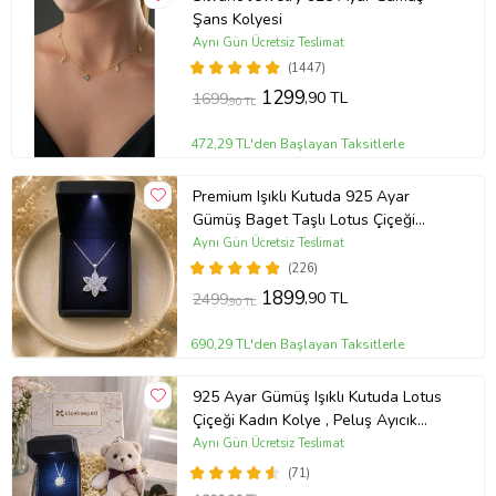
Şans Kolyesi
Aynı Gün Ücretsiz Teslimat
(1447)
1299
,90 TL
1699
,90 TL
472,29 TL'den Başlayan Taksitlerle
Premium Işıklı Kutuda 925 Ayar
Gümüş Baget Taşlı Lotus Çiçeği
Kolye
Aynı Gün Ücretsiz Teslimat
(226)
1899
,90 TL
2499
,90 TL
690,29 TL'den Başlayan Taksitlerle
925 Ayar Gümüş Işıklı Kutuda Lotus
Çiçeği Kadın Kolye , Peluş Ayıcık
Anahtarlık Marteniçka Bileklik,
Aynı Gün Ücretsiz Teslimat
Polaroid Fotoğraf Hediye
(71)