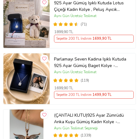
925 Ayar Gümüş Işıklı Kutuda Lotus
Çiçeği Kadın Kolye , Peluş Ayıcık
Anahtarlık Marteniçka Bileklik,
Aynı Gün Ücretsiz Teslimat
Polaroid Fotoğraf Hediye
(71)
1899
,90 TL
Sepette 200 TL İndirim
1699
,90 TL
Parlamayı Seven Kadına Işıklı Kutuda
925 Ayar Gümüş Baget Kolye -
Kişiye Özel Fotoğraf Hediye
Aynı Gün Ücretsiz Teslimat
(119)
1699
,90 TL
Sepette 200 TL İndirim
1499
,90 TL
(ÇANTALI KUTU)925 Ayar Zümrüdü
Anka Kuşu Gümüş Kadın Kolye -
MAVİ
Aynı Gün Teslimat Seçeneği
(1339)