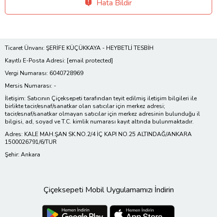
Hata Bildir
Ticaret Ünvanı: ŞERİFE KÜÇÜKKAYA - HEYBETLİ TESBİH
Kayıtlı E-Posta Adresi:
[email protected]
Vergi Numarası: 6040728969
Mersis Numarası: -
İletişim: Satıcının Çiçeksepeti tarafından teyit edilmiş iletişim bilgileri ile
birlikte tacir/esnaf/sanatkar olan satıcılar için merkez adresi;
tacir/esnaf/sanatkar olmayan satıcılar için merkez adresinin bulunduğu il
bilgisi, ad, soyad ve T.C. kimlik numarası kayıt altında bulunmaktadır.
Adres: KALE MAH.ŞAN SK.NO.2/4 İÇ KAPI NO.25 ALTINDAĞ/ANKARA
1500026791/6/TUR
Şehir: Ankara
Çiçeksepeti Mobil Uygulamamızı İndirin