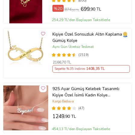
(800)
%20
699
,90 TL
874
,90 TL
254,29 TL'den Başlayan Taksitlerle
Kişiye Özel Sonsuzluk Altın Kaplama
Gümüş Kolye
Aynı Gün Ücretsiz Teslimat
(1519)
2166
,70 TL
Sepette %35 İndirim
1408
,35 TL
925 Ayar Gümüş Kelebek Tasarımlı
Kişiye Özel İsimli Kadın Kolye
Anneye Hediye,Sevgiliye
Kargo Bedava
Hediye,Arkadaşa Hediye,Doğum
(47)
Günü Hediyesi,Eşe Hediye
1249
,90 TL
454,13 TL'den Başlayan Taksitlerle