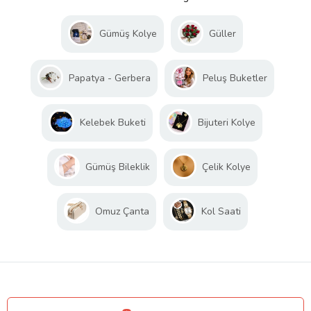
Gümüş Kolye
Güller
Papatya - Gerbera
Peluş Buketler
Kelebek Buketi
Bijuteri Kolye
Gümüş Bileklik
Çelik Kolye
Omuz Çanta
Kol Saati