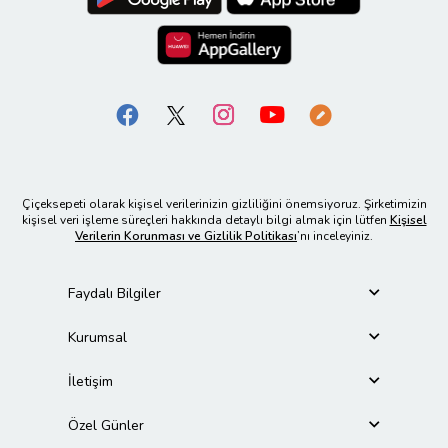
Çiçeksepeti olarak kişisel verilerinizin gizliliğini önemsiyoruz. Şirketimizin
kişisel veri işleme süreçleri hakkında detaylı bilgi almak için lütfen
Kişisel
Verilerin Korunması ve Gizlilik Politikası
’nı inceleyiniz.
Faydalı Bilgiler
Kurumsal
İletişim
Özel Günler