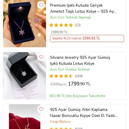
Premium Işıklı Kutuda Gerçek
Ametist Taşlı Lotus Kolye – 925 Ayar
Gümüş Kadın Kolye
Aynı Gün Teslimat Seçeneği
(22)
1999
,90 TL
Sepette %20 İndirim
1599
,92 TL
Silvano Jewelry 925 Ayar Gümüş
Işıklı Kutuda Lotus Kolye
Aynı Gün Ücretsiz Teslimat
(244)
1799
,90 TL
2599
,86 TL
653,96 TL'den Başlayan Taksitlerle
925 Ayar Gümüş Altın Kaplama
Nazar Boncuklu Kişiye Özel El Yazılı
Kolye (Sarı)
Kargo Bedava