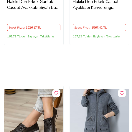
Hakiki Deri Erkek Günlük
Hakiki Deri Erkek Casual
Casual Ayakkabı Siyah Bağlı
Ayakkabı Kahverengi
Yüz Dikişli
Kuşaklı Kolej Model Düz
Taban
Sepet Fiyatı
1526
,17 TL
Sepet Fiyatı
1567
,42 TL
162,79 TL'den Başlayan Taksitlerle
167,19 TL'den Başlayan Taksitlerle