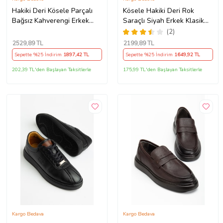
Hakiki Deri Kösele Parçalı
Kösele Hakiki Deri Rok
Bağsız Kahverengi Erkek
Saraçlı Siyah Erkek Klasik
Klasik Ayakkabı
Ayakkabı
(2)
2529
,89 TL
2199
,89 TL
Sepette %25 İndirim
1897
,42 TL
Sepette %25 İndirim
1649
,92 TL
202,39 TL'den Başlayan Taksitlerle
175,99 TL'den Başlayan Taksitlerle
Kargo Bedava
Kargo Bedava