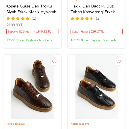
Kösele Glase Deri Troklu
Hakiki Deri Bağcıklı Düz
Siyah Erkek Klasik Ayakkabı
Taban Kahverengi Erkek
günlük Ayakkabı
(1)
(2)
2199
,89 TL
Sepette %25 İndirim
1649
,92 TL
Sepet Fiyatı
1526
,17 TL
175,99 TL'den Başlayan Taksitlerle
162,79 TL'den Başlayan Taksitlerle
Kargo Bedava
Kargo Bedava