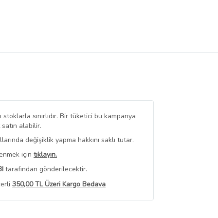
stoklarla sınırlıdır. Bir tüketici bu kampanya
tın alabilir.
arında değişiklik yapma hakkını saklı tutar.
renmek için
tıklayın.
I
tarafından gönderilecektir.
erli
350,00 TL Üzeri Kargo Bedava
 Görüntüle
iyat bilgileri, satıcı tarafından