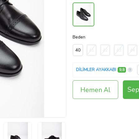
Beden
40
41
42
43
44
DİLİMLER AYAKKABI
9,8
Sep
Hemen Al