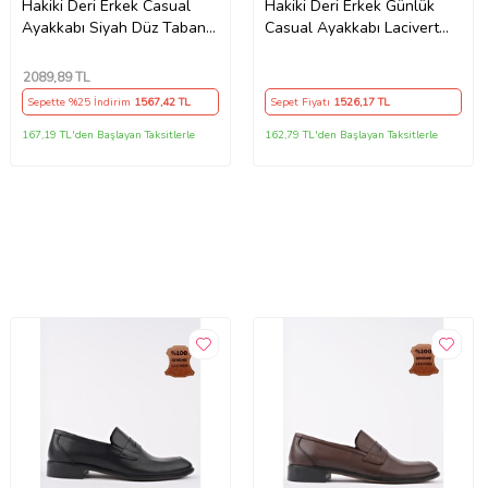
Hakiki Deri Erkek Casual
Hakiki Deri Erkek Günlük
Ayakkabı Siyah Düz Taban
Casual Ayakkabı Lacivert
Bağlı
Bağlı Yüz Dikişli
2089
,89 TL
Sepette %25 İndirim
1567
,42 TL
Sepet Fiyatı
1526
,17 TL
167,19 TL'den Başlayan Taksitlerle
162,79 TL'den Başlayan Taksitlerle