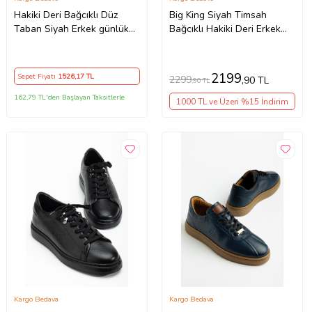
Hakiki Deri Bağcıklı Düz
Big King Siyah Timsah
Taban Siyah Erkek günlük
Bağcıklı Hakiki Deri Erkek
Ayakkabı
Klasik Ayakkabı
2199
Sepet Fiyatı
1526
,17 TL
2299
,90 TL
,90 TL
162,79 TL'den Başlayan Taksitlerle
1000 TL ve Üzeri %15 İndirim
Kargo Bedava
Kargo Bedava