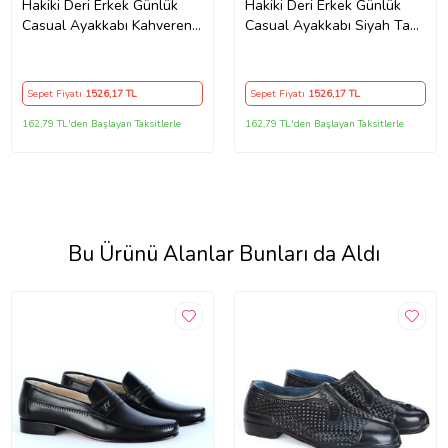
Hakiki Deri Erkek Günlük
Hakiki Deri Erkek Günlük
Casual Ayakkabı Kahverengi
Casual Ayakkabı Siyah Taba
Bağlı Yüz Dikişli
Bağlı Yüz Dikişli
Sepet Fiyatı
1526
,17 TL
Sepet Fiyatı
1526
,17 TL
162,79 TL'den Başlayan Taksitlerle
162,79 TL'den Başlayan Taksitlerle
Bu Ürünü Alanlar Bunları da Aldı