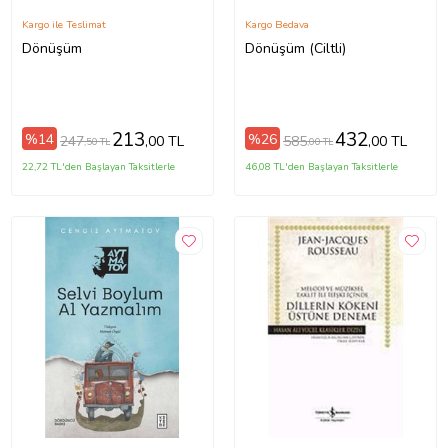
Kargo ile Teslimat
Kargo Bedava
Dönüşüm
Dönüşüm (Ciltli)
213
432
%14
%26
247
585
,00 TL
,00 TL
,50 TL
,00 TL
22,72 TL'den Başlayan Taksitlerle
46,08 TL'den Başlayan Taksitlerle