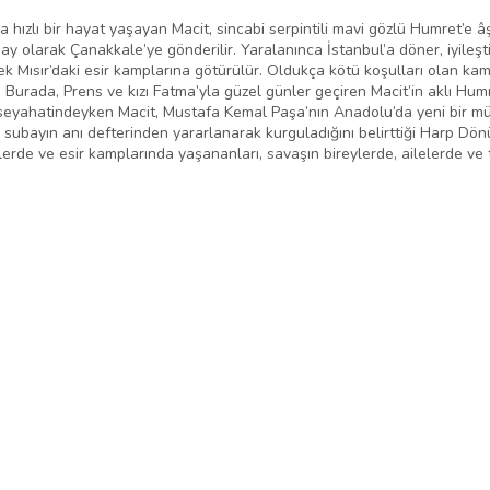
hızlı bir hayat yaşayan Macit, sincabi serpintili mavi gözlü Humret’e âş
y olarak Çanakkale’ye gönderilir. Yaralanınca İstanbul’a döner, iyileşti
şerek Mısır’daki esir kamplarına götürülür. Oldukça kötü koşulları olan k
er. Burada, Prens ve kızı Fatma’yla güzel günler geçiren Macit’in aklı Hu
a seyahatindeyken Macit, Mustafa Kemal Paşa’nın Anadolu’da yeni bir mü
 subayın anı defterinden yararlanarak kurguladığını belirttiği Harp Dö
lerde ve esir kamplarında yaşananları, savaşın bireylerde, ailelerde v