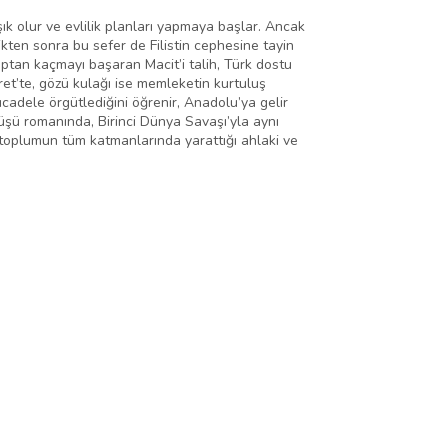
ık olur ve evlilik planları yapmaya başlar. Ancak
kten sonra bu sefer de Filistin cephesine tayin
amptan kaçmayı başaran Macit’i talih, Türk dostu
mret’te, gözü kulağı ise memleketin kurtuluş
cadele örgütlediğini öğrenir, Anadolu’ya gelir
nüşü romanında, Birinci Dünya Savaşı’yla aynı
e toplumun tüm katmanlarında yarattığı ahlaki ve