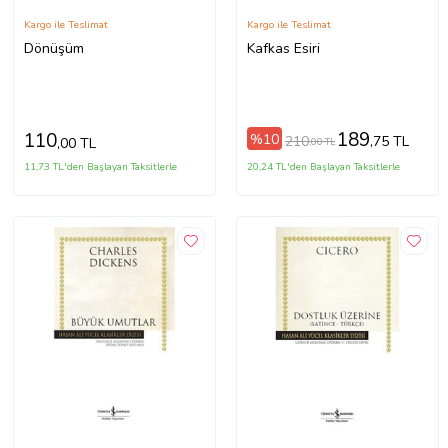
Kargo ile Teslimat
Kargo ile Teslimat
Dönüşüm
Kafkas Esiri
189
110
%10
210
,75 TL
,00 TL
,00 TL
11,73 TL'den Başlayan Taksitlerle
20,24 TL'den Başlayan Taksitlerle