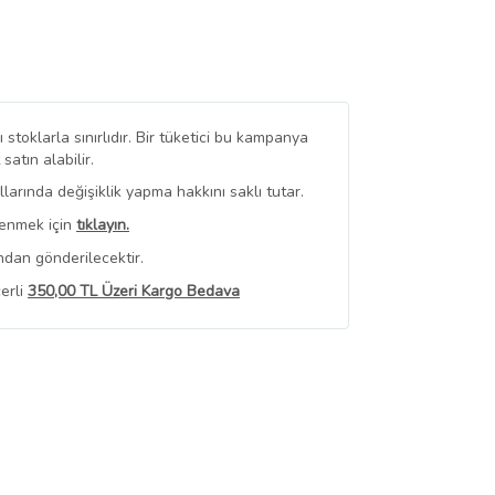
stoklarla sınırlıdır. Bir tüketici bu kampanya
tın alabilir.
arında değişiklik yapma hakkını saklı tutar.
renmek için
tıklayın.
ndan gönderilecektir.
erli
350,00 TL Üzeri Kargo Bedava
 Görüntüle
iyat bilgileri, satıcı tarafından