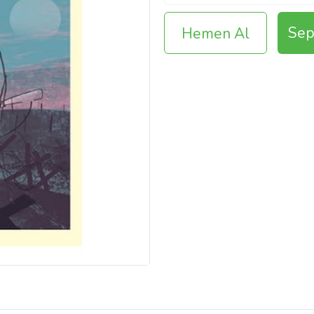
Sep
Hemen Al