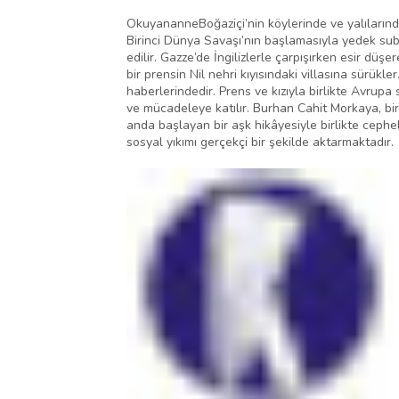
OkuyananneBoğaziçi’nin köylerinde ve yalılarında 
Birinci Dünya Savaşı’nın başlamasıyla yedek suba
edilir. Gazze’de İngilizlerle çarpışırken esir dü
bir prensin Nil nehri kıyısındaki villasına sürükl
haberlerindedir. Prens ve kızıyla birlikte Avrup
ve mücadeleye katılır. Burhan Cahit Morkaya, bir
anda başlayan bir aşk hikâyesiyle birlikte cephe
sosyal yıkımı gerçekçi bir şekilde aktarmaktadır.