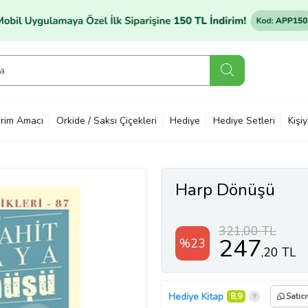
rim Amacı
Orkide / Saksı Çiçekleri
Hediye
Hediye Setleri
Kişi
Harp Dönüşü
321,00 TL
247
%23
,20 TL
Hediye Kitap
8,9
Satıc