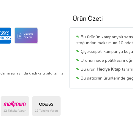
Ürün Özeti
Bu ürünün kampanyalı satışı 
stoğundan maksimum 10 adet sa
Çiçeksepeti kampanya koşull
Ürünün iade politikasını öğ
Bu ürün
Hediye Kitap
tarafı
deme esnasında kredi kartı bilgileriniz
Bu satıcının ürünlerinde geç
Bu Satıcının
Tüm Ürünlerini
Ürün sayfasında gördüğünüz f
belirlenmektedir.