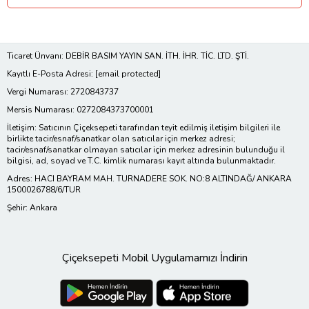
Ticaret Ünvanı: DEBİR BASIM YAYIN SAN. İTH. İHR. TİC. LTD. ŞTİ.
Kayıtlı E-Posta Adresi:
[email protected]
Vergi Numarası: 2720843737
Mersis Numarası: 0272084373700001
İletişim: Satıcının Çiçeksepeti tarafından teyit edilmiş iletişim bilgileri ile
birlikte tacir/esnaf/sanatkar olan satıcılar için merkez adresi;
tacir/esnaf/sanatkar olmayan satıcılar için merkez adresinin bulunduğu il
bilgisi, ad, soyad ve T.C. kimlik numarası kayıt altında bulunmaktadır.
Adres: HACI BAYRAM MAH. TURNADERE SOK. NO:8 ALTINDAĞ/ ANKARA
1500026788/6/TUR
Şehir: Ankara
Çiçeksepeti Mobil Uygulamamızı İndirin