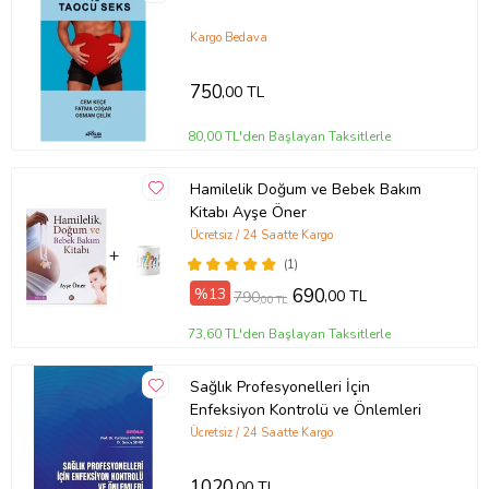
Yazar
Dennis DiClaudio
Ürün Kodu:
kcm38503177
Kargo Bedava
750
,00 TL
80,00 TL'den Başlayan Taksitlerle
Hamilelik Doğum ve Bebek Bakım
Kitabı Ayşe Öner
Ücretsiz / 24 Saatte Kargo
(1)
%13
690
,00 TL
790
,00 TL
73,60 TL'den Başlayan Taksitlerle
Sağlık Profesyonelleri İçin
Enfeksiyon Kontrolü ve Önlemleri
Ücretsiz / 24 Saatte Kargo
1020
,00 TL