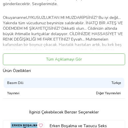
gönderilecektir. Sevgilerimizle.
OkuyananneUYKUSUZLUKTAN MI MUZDARİPSİNİZ? Bu iyi değil…
Yakında tüm vücudunuz beyninize saldırabilir. İNATÇI BİR ATEŞ VE
ÖDEMDEM Mİ ŞİKAYETÇİSİNİZ? Dikkatli olun… Cildinizin altında
büyük ihtimalle kurtçuklar dolaşıyor. CİLDİNİZDE HASSASİYET VE
RENK DEĞİŞİKLİĞİ Mİ FARK ETTİNİZ? Eyvah… Muhtemelen
kafanızdan bir boynuz çıkacak. Hastalık hastaları artık, bu kırk beş
adet iğrenç ve korkunç hastalığı içeren el kitabı ile gerçeklere
dayanarak ve uygun bir şekilde kaygılanabilir. Tüm bölümlerde
Tüm Açıklamayı Gör
semptomlar, bir tanı rehberi, tedavi seçenekleri, hastalık seyri ve –
henüz enfekte olmadıysanız– korunma önerileri kısmı
Ürün Özellikleri
bulunmaktadır. Kitap çok portatif olduğundan, onu her zaman
yanınızda bulundurabilirsiniz (ve muhtemelen bulundurmalısınız),
böylece şüphe götürmez bir şekilde ölümcül olduğunu hissettiğiniz
Basım Dili
Türkçe
en ufak kaşıntılı bir döküntüde hemen güvenilir rehberinizi açıp
kendinize uygun bir tanı koyabilir ve endişelenmeye
Yayınevi
Diğer Yayınevleri
başlayabilirsiniz.
Baskı Sayısı
1. Baskı
İlginizi Çekebilecek Benzer Seçenekler
Sayfa Sayısı
224
Yayın Dili
Türkçe
Yayınevi
İnkılap Kitabevi
Erken Boşalma ve Taoucu Seks