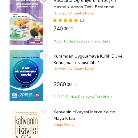
Vakalarla Öğreniyorum: Yetişkin
Hastalıklarında Tıbbi Beslenme
Tedavisi -1
Ücretsiz / 24 Saatte Kargo
(1)
740
,00 TL
78,93 TL'den Başlayan Taksitlerle
Kuramdan Uygulamaya Klinik Dil ve
Konuşma Terapisi Cilt-1
Ücretsiz / 24 Saatte Kargo
2060
,00 TL
219,73 TL'den Başlayan Taksitlerle
Kahvenin Hikayesi Merve Yalçın
Maya Kitap
Kargo Bedava