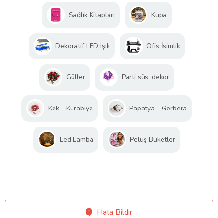
Sağlık Kitapları
Kupa
Dekoratif LED Işık
Ofis İsimlik
Güller
Parti süs, dekor
Kek - Kurabiye
Papatya - Gerbera
Led Lamba
Peluş Buketler
Hata Bildir