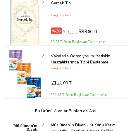
Gerçek Tıp
Kargo Bedava
%28
583
,60 TL
811
,20 TL
62,25 TL'den Başlayan Taksitlerle
Vakalarla Öğreniyorum: Yetişkin
Hastalıklarında Tıbbi Beslenme
Tedavisi Seti 3 KİTAP
Kargo Bedava
2120
,00 TL
226,13 TL'den Başlayan Taksitlerle
Bu Ürünü Alanlar Bunları da Aldı
Müslüman’ın Diyeti - Kur’ân-ı Kerim