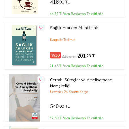
416
,01 TL
44,37 TL'den Başlayan Taksitlerle
Sağlık Ararken Aldatılmak
Kargo ile Teslimat
%10
201
,23 TL
223
,50 TL
21,46 TL'den Başlayan Taksitlerle
Cerrahi Süreçler ve Ameliyathane
Hemşireliği
Ücretsiz / 24 Saatte Kargo
540
,00 TL
57,60 TL'den Başlayan Taksitlerle