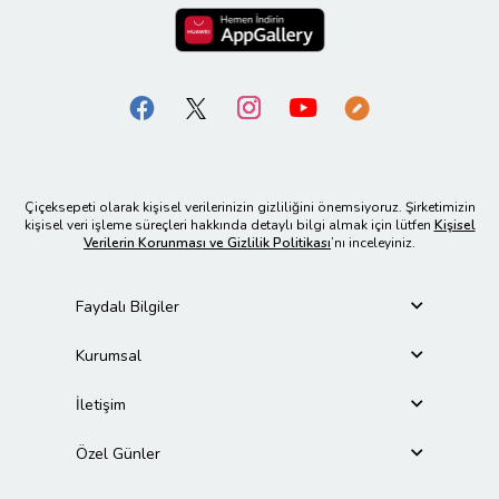
Çiçeksepeti olarak kişisel verilerinizin gizliliğini önemsiyoruz. Şirketimizin
kişisel veri işleme süreçleri hakkında detaylı bilgi almak için lütfen
Kişisel
Verilerin Korunması ve Gizlilik Politikası
’nı inceleyiniz.
Faydalı Bilgiler
Kurumsal
İletişim
Özel Günler