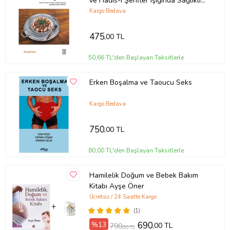
ve Hadis-i Şerifler Işığında Sağlıklı
Beslenme Rehberi
Kargo Bedava
475
,00 TL
50,66 TL'den Başlayan Taksitlerle
Erken Boşalma ve Taoucu Seks
Kargo Bedava
750
,00 TL
80,00 TL'den Başlayan Taksitlerle
Hamilelik Doğum ve Bebek Bakım
Kitabı Ayşe Öner
Ücretsiz / 24 Saatte Kargo
(1)
%13
690
,00 TL
790
,00 TL