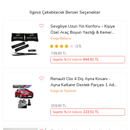
İlginizi Çekebilecek Benzer Seçenekler
Sevgiliye Uzun Yol Konforu – Kişiye
Özel Araç Boyun Yastığı & Kemer
Pedi Hediye Seti
Kargo Bedava
(23)
749
,90 TL
Sepette %14 İndirim
644
,91 TL
Renault Clio 4 Dış Ayna Kovanı -
Ayna Katlanır Destek Parçası 1 Adet
490307706 M3625
Kargo ile Teslimat
259
,90 TL
Sepette %14 İndirim
223
,51 TL