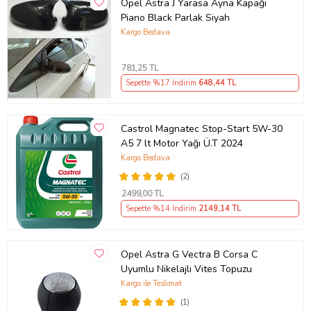
Opel Astra J Yarasa Ayna Kapağı
Piano Black Parlak Siyah
Kargo Bedava
781
,25 TL
Sepette %17 İndirim
648
,44 TL
Castrol Magnatec Stop-Start 5W-30
A5 7 lt Motor Yağı Ü.T 2024
Kargo Bedava
(2)
2499
,00 TL
Sepette %14 İndirim
2149
,14 TL
Opel Astra G Vectra B Corsa C
Uyumlu Nikelajlı Vites Topuzu
Kargo ile Teslimat
(1)