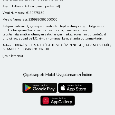
Kayıtlı E-Posta Adresi:
[email protected]
Vergi Numarası: 6130275159
Mersis Numarası: 3359890865600000
İletişim: Satıcının Çiçeksepeti tarafından teyit edilmiş iletişim bilgileri ile
birlikte tacir/esnaf/sanatkar olan satıcılar için merkez adresi;
tacir/esnaf/sanatkar olmayan satıcılar için merkez adresinin bulunduğu il
bilgisi, ad, soyad ve T.C. kimlik numarası kayıt altında bulunmaktadır.
Adres: HIRKA-İ ŞERİF MAH. KÜLAHLI SK. GÜVEN NO: 4 İÇ KAPI NO: 9 FATİH/
İSTANBUL 1500046663/342/TUR
Şehir: İstanbul
Çiçeksepeti Mobil Uygulamamızı İndirin