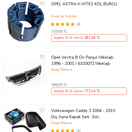
OPEL ASTRA H VİTES KOL BURCU
Kargo ile Teslimat
(3)
329
,00 TL
Sepette %14 İndirim
282
,94 TL
Opel Vectra B Ön Panjur Nikelajlı
1996 - 2001 / 6320072 Nikelajlı
Kargo Bedava
899
,00 TL
Sepette %14 İndirim
773
,14 TL
Volkswagen Caddy 3 2004 - 2015
Dış Ayna Kapak Seti -Sol
7E18575289 B9
Kargo Bedava
(1)