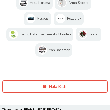
Arka Koruma
Arma Sticker
Paspas
Rüzgarlık
Tamir, Bakım ve Temizlik Ürünleri
Güller
Yan Basamak
Hata Bildir
Ticaret Ünvanı: İBRAHİM MECEK-REYONON