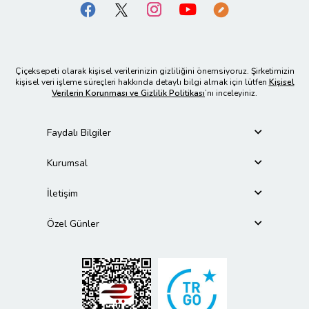
Çiçeksepeti olarak kişisel verilerinizin gizliliğini önemsiyoruz. Şirketimizin
kişisel veri işleme süreçleri hakkında detaylı bilgi almak için lütfen
Kişisel
Verilerin Korunması ve Gizlilik Politikası
’nı inceleyiniz.
Faydalı Bilgiler
Kurumsal
İletişim
Özel Günler