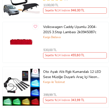
1100
,00 TL
Sepette %14 İndirim
946
,00 TL
Volkswagen Caddy Uyumlu 2004-
2015 3.Stop Lambası 2k0945087c
Kargo Bedava
530
,00 TL
Sepette %14 İndirim
455
,80 TL
Oto Ayak Altı Rgb Kumandalı 12 LED
Sese Müziğe Duyarlı Araç Içi Neon
LED
Kargo ile Teslimat
399
,99 TL
Sepette %14 İndirim
343
,99 TL