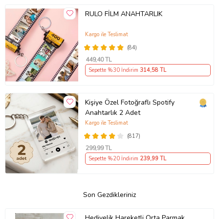
RULO FİLM ANAHTARLIK
Kargo ile Teslimat
(84)
449
,40 TL
Sepette %30 İndirim
314
,58 TL
Kişiye Özel Fotoğraflı Spotify
Anahtarlık 2 Adet
Kargo ile Teslimat
(817)
299
,99 TL
Sepette %20 İndirim
239
,99 TL
Son Gezdikleriniz
Hediyelik Hareketli Orta Parmak