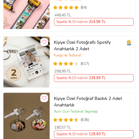
(84)
449
,40 TL
Sepette %30 İndirim
314
,58 TL
Kişiye Özel Fotoğraflı Spotify
Anahtarlık 2 Adet
Kargo ile Teslimat
(817)
299
,99 TL
Sepette %20 İndirim
239
,99 TL
Kişiye Özel Fotoğraf Baskılı 2 Adet
Anahtarlık
Aynı Gün Teslimat Seçeneği
(838)
185
,57 TL
Sepette %30 İndirim
129
,90 TL