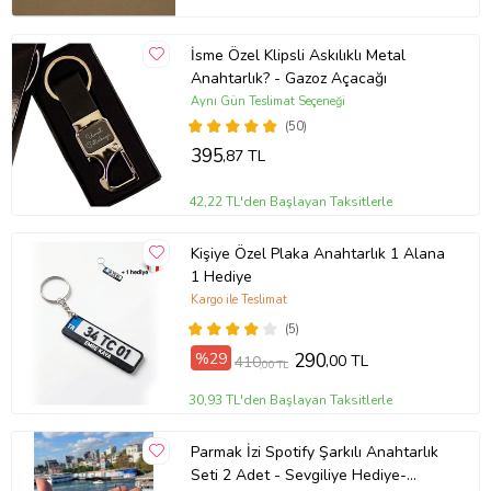
İsme Özel Klipsli Askılıklı Metal
Anahtarlık? - Gazoz Açacağı
Aynı Gün Teslimat Seçeneği
(50)
395
,87 TL
42,22 TL'den Başlayan Taksitlerle
Kişiye Özel Plaka Anahtarlık 1 Alana
1 Hediye
Kargo ile Teslimat
(5)
%29
290
,00 TL
410
,00 TL
30,93 TL'den Başlayan Taksitlerle
Parmak İzi Spotify Şarkılı Anahtarlık
Seti 2 Adet - Sevgiliye Hediye-