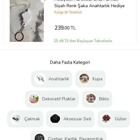
Siyah Renk Şaka Anahtarlık Hediye
Kargo ile Teslimat
239
,00 TL
25,49 TL'den Başlayan Taksitlerle
Daha Fazla Kategori
Anahtarlık
Kupa
Dekoratif Plaklar
Biblo
Çakmak
Aksesuar Seti
Güller
Cüzdan, Kartlık, Pasaportluk