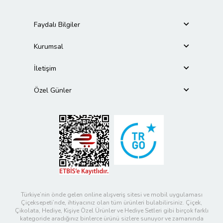
Faydalı Bilgiler
Kurumsal
İletişim
Özel Günler
Türkiye’nin önde gelen online alışveriş sitesi ve mobil uygulaması
Çiçeksepeti’nde, ihtiyacınız olan tüm ürünleri bulabilirsiniz. Çiçek,
Çikolata, Hediye, Kişiye Özel Ürünler ve Hediye Setleri gibi birçok farklı
kategoride aradığınız binlerce ürünü sizlere sunuyor ve zamanında