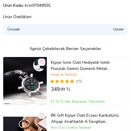
Ürün Kodu:
kcm97048591
Ürün Özellikleri
Cinsiyet
Unisex
İlginizi Çekebilecek Benzer Seçenekler
Kişiye İsme Özel Hediyelik İsimli
Pusulalı Gemici Dümenli Metal
Anahtarlık
Kargo ile Teslimat
(15)
349
,99 TL
37,33 TL'den Başlayan Taksitlerle
BK Gift Kişiye Özel Eczacı Karikatürlü
Ahşap Anahtarlık-6 Sevgiliye
Hediye, Arkadaşa Hediye, Doğum
Aynı Gün Ücretsiz Teslimat