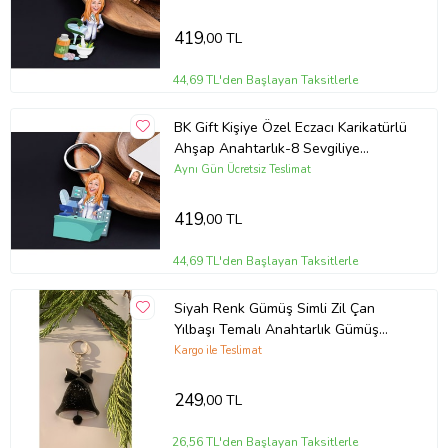
Günü Hediyesi
419
,00 TL
44,69 TL'den Başlayan Taksitlerle
BK Gift Kişiye Özel Eczacı Karikatürlü
Ahşap Anahtarlık-8 Sevgiliye
Hediye, Arkadaşa Hediye, Doğum
Aynı Gün Ücretsiz Teslimat
Günü Hediyesi
419
,00 TL
44,69 TL'den Başlayan Taksitlerle
Siyah Renk Gümüş Simli Zil Çan
Yılbaşı Temalı Anahtarlık Gümüş
Aksesuarlı El Yapımı Epoksi
Kargo ile Teslimat
Hediyelik
249
,00 TL
26,56 TL'den Başlayan Taksitlerle