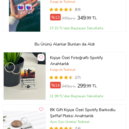
Doğum Günü Hediyesi-Sevgililer
Kargo ile Teslimat
Günü Hediyesi
(89)
%13
349
,99 TL
399
,99 TL
37,33 TL'den Başlayan Taksitlerle
Bu Ürünü Alanlar Bunları da Aldı
Kişiye Özel Fotoğraflı Spotify
Anahtarlık
Kargo ile Teslimat
(27)
%14
299
,99 TL
349
,99 TL
31,99 TL'den Başlayan Taksitlerle
BK Gift Kişiye Özel Spotify Barkodlu
Şeffaf Pleksi Anahtarlık
Aynı Gün Ücretsiz Teslimat
(14)