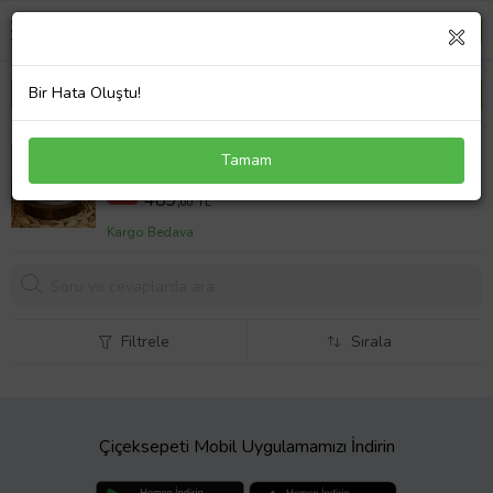
Bir Hata Oluştu!
Hemşire Temalı Kişiye Özel Lüks Kupa
Tamam
589,00 TL
%17
489,
00 TL
Kargo Bedava
Filtrele
Sırala
Çiçeksepeti Mobil Uygulamamızı İndirin