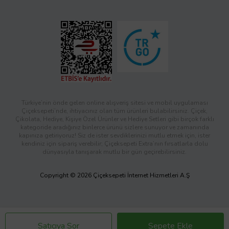
Türkiye’nin önde gelen online alışveriş sitesi ve mobil uygulaması
Çiçeksepeti’nde, ihtiyacınız olan tüm ürünleri bulabilirsiniz. Çiçek,
Çikolata, Hediye, Kişiye Özel Ürünler ve Hediye Setleri gibi birçok farklı
kategoride aradığınız binlerce ürünü sizlere sunuyor ve zamanında
kapınıza getiriyoruz! Siz de ister sevdiklerinizi mutlu etmek için, ister
kendiniz için sipariş verebilir; Çiçeksepeti Extra’nın fırsatlarla dolu
dünyasıyla tanışarak mutlu bir gün geçirebilirsiniz.
Copyright © 2026 Çiçeksepeti İnternet Hizmetleri A.Ş
Satıcıya Sor
Sepete Ekle