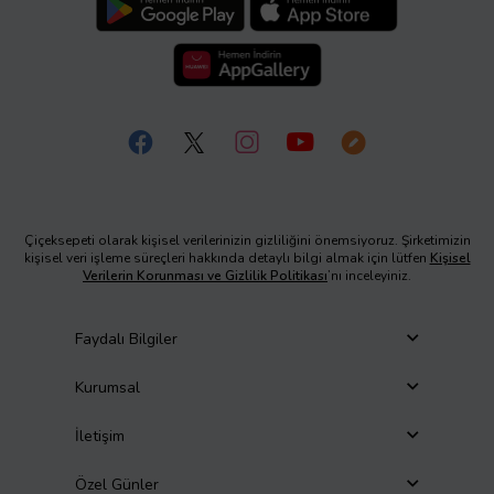
Çiçeksepeti olarak kişisel verilerinizin gizliliğini önemsiyoruz. Şirketimizin
kişisel veri işleme süreçleri hakkında detaylı bilgi almak için lütfen
Kişisel
Verilerin Korunması ve Gizlilik Politikası
’nı inceleyiniz.
Faydalı Bilgiler
Kurumsal
İletişim
Özel Günler