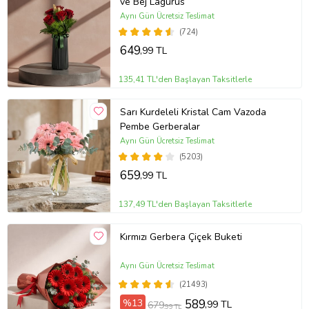
ve Bej Lagurus
Aynı Gün Ücretsiz Teslimat
(724)
649
,99 TL
135,41 TL'den Başlayan Taksitlerle
Sarı Kurdeleli Kristal Cam Vazoda
Pembe Gerberalar
Aynı Gün Ücretsiz Teslimat
(5203)
659
,99 TL
137,49 TL'den Başlayan Taksitlerle
Kırmızı Gerbera Çiçek Buketi
Aynı Gün Ücretsiz Teslimat
(21493)
%13
589
,99 TL
679
,99 TL