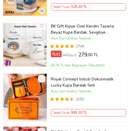
Sepet Fiyatı
525
,20 TL
BK Gift Kişiye Özel Kendin Tasarla
Beyaz Kupa Bardak, Sevgiliye
Hediye, Arkadaşa Hediye, Doğum
Aynı Gün Ücretsiz Teslimat
Günü Hediyesi
(754)
%41
279
,00 TL
469
,00 TL
29,76 TL'den Başlayan Taksitlerle
Royal Consept Isıtıcılı Dokunmatik
Lucky Kupa Bardak Seti
Aynı Gün Ücretsiz Teslimat
(225)
Sepet Fiyatı
599
,20 TL