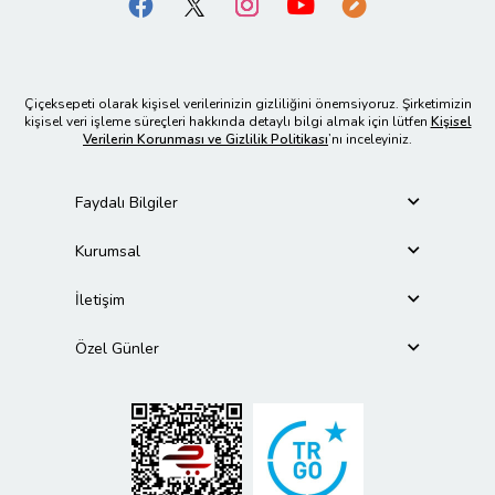
Çiçeksepeti olarak kişisel verilerinizin gizliliğini önemsiyoruz. Şirketimizin
kişisel veri işleme süreçleri hakkında detaylı bilgi almak için lütfen
Kişisel
Verilerin Korunması ve Gizlilik Politikası
’nı inceleyiniz.
Faydalı Bilgiler
Kurumsal
İletişim
Özel Günler