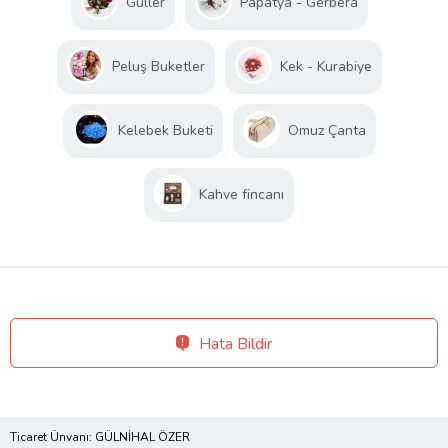
Güller
Papatya - Gerbera
Peluş Buketler
Kek - Kurabiye
Kelebek Buketi
Omuz Çanta
Kahve fincanı
Hata Bildir
Ticaret Ünvanı: GÜLNİHAL ÖZER