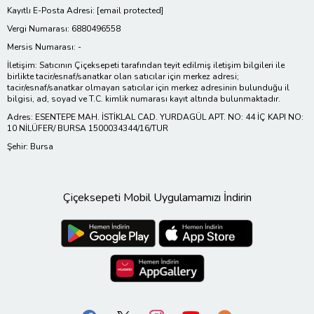
Kayıtlı E-Posta Adresi:
[email protected]
Vergi Numarası: 6880496558
Mersis Numarası: -
İletişim: Satıcının Çiçeksepeti tarafından teyit edilmiş iletişim bilgileri ile
birlikte tacir/esnaf/sanatkar olan satıcılar için merkez adresi;
tacir/esnaf/sanatkar olmayan satıcılar için merkez adresinin bulunduğu il
bilgisi, ad, soyad ve T.C. kimlik numarası kayıt altında bulunmaktadır.
Adres: ESENTEPE MAH. İSTİKLAL CAD. YURDAGÜL APT. NO: 44 İÇ KAPI NO:
10 NİLÜFER/ BURSA 1500034344/16/TUR
Şehir: Bursa
Çiçeksepeti Mobil Uygulamamızı İndirin