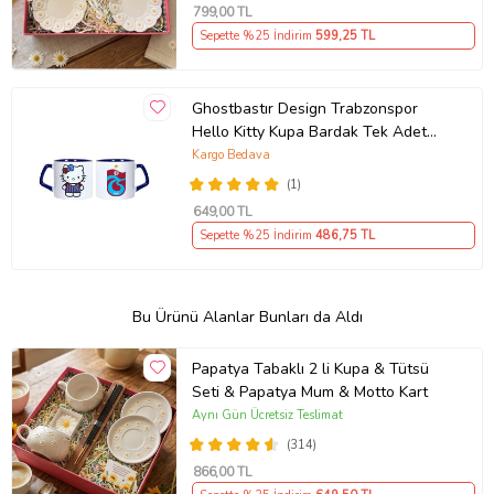
799
,00 TL
Sepette %25 İndirim
599
,25 TL
Ghostbastır Design Trabzonspor
Hello Kitty Kupa Bardak Tek Adet
089
Kargo Bedava
(1)
649
,00 TL
Sepette %25 İndirim
486
,75 TL
Bu Ürünü Alanlar Bunları da Aldı
Papatya Tabaklı 2 li Kupa & Tütsü
Seti & Papatya Mum & Motto Kart
Aynı Gün Ücretsiz Teslimat
(314)
866
,00 TL