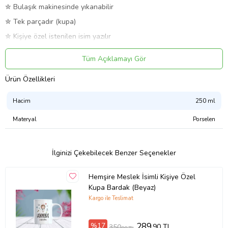
✮ Bulaşık makinesinde yıkanabilir
✮ Tek parçadır (kupa)
✮ Kişiye özel istenilen isim yazılır
✮ Kargoda kırılmaya karşı korunaklı kutuda gönderilir
Tüm Açıklamayı Gör
✦
Görselde yer alan ahşap altlık yalnızca dekor amaçlıdır, fiyata dahil
değildir.
Ürün Özellikleri
Ürün Kodu:
kcm62018030
Hacim
250 ml
Materyal
Porselen
İlginizi Çekebilecek Benzer Seçenekler
Hemşire Meslek İsimli Kişiye Özel
Kupa Bardak (Beyaz)
Kargo ile Teslimat
%17
289
,90 TL
350