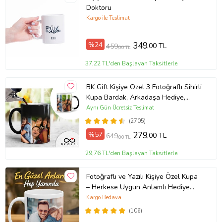
Doktoru
Kargo ile Teslimat
%24
349
,00 TL
459
,00 TL
37,22 TL'den Başlayan Taksitlerle
BK Gift Kişiye Özel 3 Fotoğraflı Sihirli
Kupa Bardak, Arkadaşa Hediye,
Sevgiliye Hediye
Aynı Gün Ücretsiz Teslimat
(2705)
%57
279
,00 TL
649
,00 TL
29,76 TL'den Başlayan Taksitlerle
Fotoğraflı ve Yazılı Kişiye Özel Kupa
– Herkese Uygun Anlamlı Hediye
Porselen Baskılı Kupa (Beyaz)
Kargo Bedava
(106)