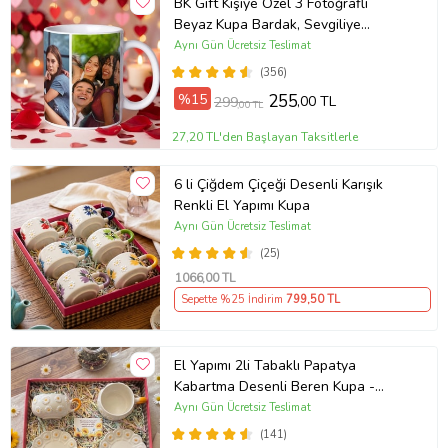
BK Gift Kişiye Özel 3 Fotoğraflı
Beyaz Kupa Bardak, Sevgiliye
Hediye, Arkadaşa Hediye
Aynı Gün Ücretsiz Teslimat
(356)
%15
255
,00 TL
299
,00 TL
27,20 TL'den Başlayan Taksitlerle
6 li Çiğdem Çiçeği Desenli Karışık
Renkli El Yapımı Kupa
Aynı Gün Ücretsiz Teslimat
(25)
1066
,00 TL
Sepette %25 İndirim
799
,50 TL
El Yapımı 2li Tabaklı Papatya
Kabartma Desenli Beren Kupa -
Seviyor Sevmiyor
Aynı Gün Ücretsiz Teslimat
(141)