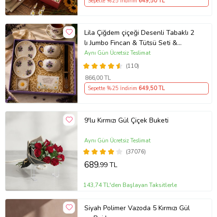
Sepette %25 İndirim
649
,50 TL
Lila Çiğdem çiçeği Desenli Tabaklı 2
lı Jumbo Fincan & Tütsü Seti &
Papatya Mum &
Aynı Gün Ücretsiz Teslimat
(110)
866
,00 TL
Sepette %25 İndirim
649
,50 TL
9'lu Kırmızı Gül Çiçek Buketi
Aynı Gün Ücretsiz Teslimat
(37076)
689
,99 TL
143,74 TL'den Başlayan Taksitlerle
Siyah Polimer Vazoda 5 Kırmızı Gül