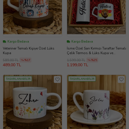
Kargo Bedava
Kargo Bedava
Veteriner Temalı Kişiye Özel Lüks
İsme Özel Sarı Kırmızı Taraftar Temalı
Kupa
Çelik Termos & Lüks Kupa ve
Anahtarlık Hediye Kutusu
589,00 TL
1.599,00 TL
%17
%25
489,00 TL
1.199,00 TL
TASARLANABİLİR
TASARLANABİLİR