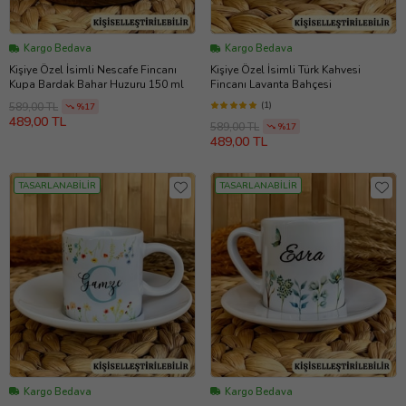
Kargo Bedava
Kargo Bedava
Kişiye Özel İsimli Nescafe Fincanı
Kişiye Özel İsimli Türk Kahvesi
Kupa Bardak Bahar Huzuru 150 ml
Fincanı Lavanta Bahçesi
(1)
589,00 TL
%17
489,00 TL
589,00 TL
%17
489,00 TL
TASARLANABİLİR
TASARLANABİLİR
Kargo Bedava
Kargo Bedava