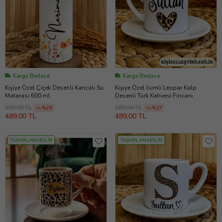
Kargo Bedava
Kargo Bedava
Kişiye Özel Çiçek Desenli Kancalı Su
Kişiye Özel İsimli Leopar Kalp
Matarası 600 ml
Desenli Türk Kahvesi Fincanı
689,00 TL
589,00 TL
%29
%17
489,00 TL
489,00 TL
TASARLANABİLİR
TASARLANABİLİR