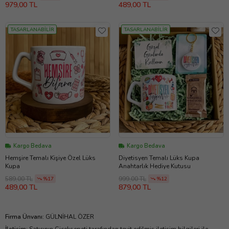
979,00 TL
489,00 TL
TASARLANABİLİR
TASARLANABİLİR
Kargo Bedava
Kargo Bedava
Hemşire Temalı Kişiye Özel Lüks
Diyetisyen Temalı Lüks Kupa
Kupa
Anahtarlık Hediye Kutusu
589,00 TL
999,00 TL
%17
%12
489,00 TL
879,00 TL
Firma Ünvanı
:
GÜLNİHAL ÖZER