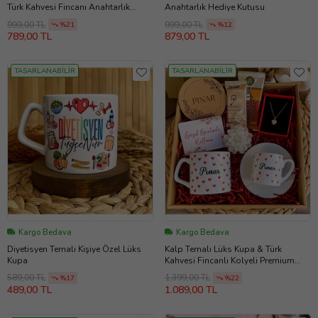
Türk Kahvesi Fincanı Anahtarlık
Anahtarlık Hediye Kutusu
Hediye Kutusu
999,00 TL
999,00 TL
%21
%12
789,00 TL
879,00 TL
TASARLANABİLİR
TASARLANABİLİR
Kargo Bedava
Kargo Bedava
Diyetisyen Temalı Kişiye Özel Lüks
Kalp Temalı Lüks Kupa & Türk
Kupa
Kahvesi Fincanlı Kolyeli Premium
Hediye Kutusu
589,00 TL
1.399,00 TL
%17
%22
489,00 TL
1.089,00 TL