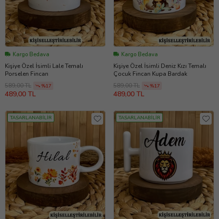
Kargo Bedava
Kargo Bedava
Kişiye Özel İsimli Lale Temalı
Kişiye Özel İsimli Deniz Kızı Temalı
Porselen Fincan
Çocuk Fincan Kupa Bardak
589,00 TL
589,00 TL
%17
%17
489,00 TL
489,00 TL
TASARLANABİLİR
TASARLANABİLİR