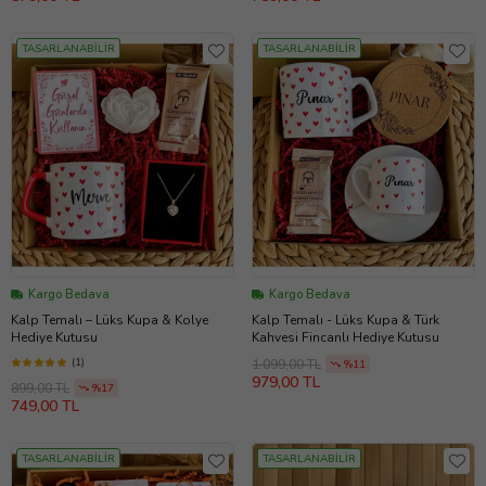
TASARLANABİLİR
TASARLANABİLİR
Kargo Bedava
Kargo Bedava
Kalp Temalı – Lüks Kupa & Kolye
Kalp Temalı - Lüks Kupa & Türk
Hediye Kutusu
Kahvesi Fincanlı Hediye Kutusu
(1)
1.099,00 TL
%11
979,00 TL
899,00 TL
%17
749,00 TL
TASARLANABİLİR
TASARLANABİLİR