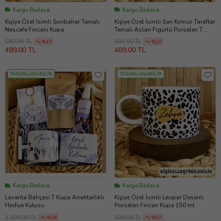
Kargo Bedava
Kargo Bedava
Kişiye Özel İsimli Sonbahar Temalı
Kişiye Özel İsimli Sarı Kırmızı Taraftar
Nescafe Fincanı Kupa
Temalı Aslan Figürlü Porselen T
Kupa
589,00 TL
589,00 TL
%17
%17
489,00 TL
489,00 TL
TASARLANABİLİR
TASARLANABİLİR
Kargo Bedava
Kargo Bedava
Lavanta Bahçesi T Kupa Anahtarlıklı
Kişiye Özel İsimli Leopar Desenli
Hediye Kutusu
Porselen Fincan Kupa 150 ml
1.199,00 TL
589,00 TL
%18
%17