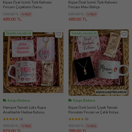
Kişiye Özel İsimli Türk Kahvesi
Kişiye Özel İsimli Türk Kahvesi
Fincanı Çiçeklerin Dansı
Fincanı Mavi Bahçe
589,00 TL
589,00 TL
%17
%17
489,00 TL
489,00 TL
TASARLANABİLİR
TASARLANABİLİR
Kargo Bedava
Kargo Bedava
Hemşire Temalı Lüks Kupa
Kişiye Özel İsimli Çiçek Temalı
Anahtarlık Hediye Kutusu
Porselen Fincan ve Çelik Kolye
Hediye Kutusu
(1)
(1)
999,00 TL
999,00 TL
%12
%21
879,00 TL
789,00 TL