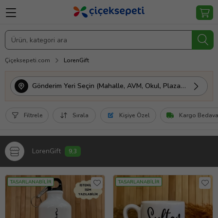
Çiçeksepeti.com
LorenGift
Gönderim Yeri Seçin (Mahalle, AVM, Okul, Plaza vs.)
Filtrele
Sırala
Kişiye Özel
Kargo Bedav
LorenGift
9,3
TASARLANABİLİR
TASARLANABİLİR