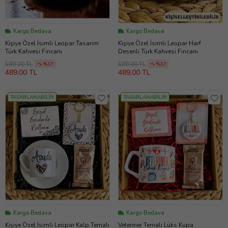
Kargo Bedava
Kargo Bedava
Kişiye Özel İsimli Leopar Tasarım
Kişiye Özel İsimli Leopar Harf
Türk Kahvesi Fincanı
Desenli Türk Kahvesi Fincanı
589,00 TL
589,00 TL
%17
%17
489,00 TL
489,00 TL
TASARLANABİLİR
TASARLANABİLİR
Kargo Bedava
Kargo Bedava
Kişiye Özel İsimli Leopar Kalp Temalı
Veteriner Temalı Lüks Kupa