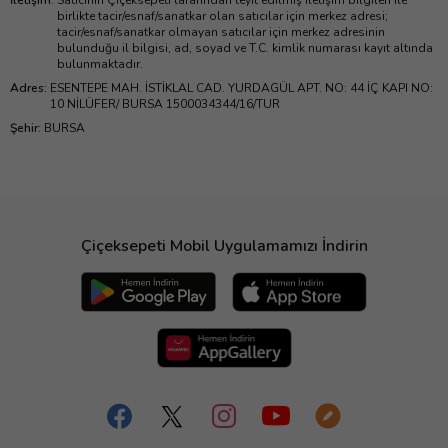
İletişim
:
Satıcının Çiçeksepeti tarafından teyit edilmiş iletişim bilgileri ile
birlikte tacir/esnaf/sanatkar olan satıcılar için merkez adresi;
tacir/esnaf/sanatkar olmayan satıcılar için merkez adresinin
bulunduğu il bilgisi, ad, soyad ve T.C. kimlik numarası kayıt altında
bulunmaktadır.
Adres
:
ESENTEPE MAH. İSTİKLAL CAD. YURDAGÜL APT. NO: 44 İÇ KAPI NO:
10 NİLÜFER/ BURSA 1500034344/16/TUR
Şehir
:
BURSA
Çiçeksepeti Mobil Uygulamamızı İndirin