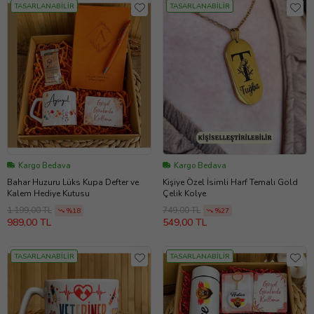
TASARLANABİLİR
TASARLANABİLİR
Kargo Bedava
Kargo Bedava
Bahar Huzuru Lüks Kupa Defter ve
Kişiye Özel İsimli Harf Temalı Gold
Kalem Hediye Kutusu
Çelik Kolye
1.199,00 TL
749,00 TL
%18
%27
989,00 TL
549,00 TL
TASARLANABİLİR
TASARLANABİLİR