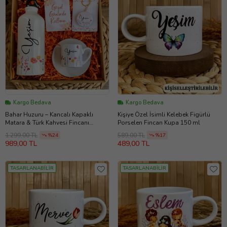
Kargo Bedava
Kargo Bedava
Bahar Huzuru – Kancalı Kapaklı
Kişiye Özel İsimli Kelebek Figürlü
Matara & Türk Kahvesi Fincanı
Porselen Fincan Kupa 150 ml
Hediye Kutusu
1.299,00 TL
589,00 TL
%24
%17
989,00 TL
489,00 TL
TASARLANABİLİR
TASARLANABİLİR