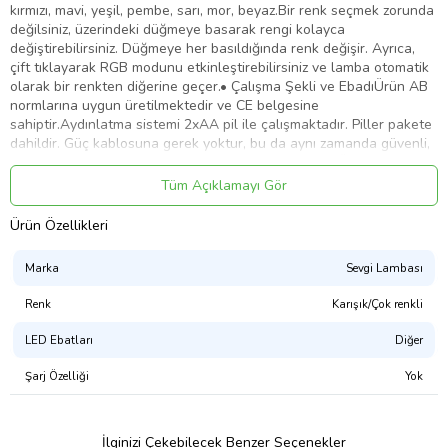
kırmızı, mavi, yeşil, pembe, sarı, mor, beyaz.Bir renk seçmek zorunda
değilsiniz, üzerindeki düğmeye basarak rengi kolayca
değiştirebilirsiniz. Düğmeye her basıldığında renk değişir. Ayrıca,
çift tıklayarak RGB modunu etkinleştirebilirsiniz ve lamba otomatik
olarak bir renkten diğerine geçer.• Çalışma Şekli ve EbadıÜrün AB
normlarına uygun üretilmektedir ve CE belgesine
sahiptir.Aydınlatma sistemi 2xAA pil ile çalışmaktadır. Piller pakete
dahildir. Güç kablosuna gerek yoktur, bu da aynı zamanda güvenli,
taşınabilir ve kullanımı kolay olduğu anlamına gelir. Özel entegresi
sayesinde max. 3 saat yanar ve otomatik söner. Bu sayede pil
Tüm Açıklamayı Gör
tasarrufu da sağlar.Ürün Ebadı: 24cm dikey x 20cm enindedir.•
Ürün Deseni ve Işık TabanıDesen kısmı kaliteli 3mm şeffaf
Ürün Özellikleri
pleksiglass malzeme ile son teknoloji lazer kazıma makineleri
kullanılarak üretilmektedir.Alt tabanın enjeksiyon kalıbı Türkiye’de
Marka
Sevgi Lambası
kendi tesisimizde üretilmektedir. Malzemesi özel sert plastikten
oluşmaktadır ve üzerindeki boya kaplaması gerçek ahşap
Renk
Karışık/Çok renkli
görünümlüdür. Bu teknik bildiğimiz ebru sanatı gibidir.• Ambalaj
Lamba çok şık ve sağlam bir kutu içerisinde gönderilmektedir.
LED Ebatları
Diğer
Kargo sürecinde ürününüzün herhangi bir zarar almamasını
garantileyen oluklu, kalın mukavva kutudan üretilmiştir. Ürün
Şarj Özelliği
Yok
kutusu hediye konseptine uygun tasarımıyla oldukça şıktır. Ürün
resimlerinde detaylı görebilirsiniz.• Mükemmel Hediye Bu ürünü çok
seveceksiniz! Alışık olduğunuz başucu ve başucu lambalarını
İlginizi Çekebilecek Benzer Seçenekler
unutun. Bu ürün sadece sizin için yapılmış eşsiz bir lambadır.