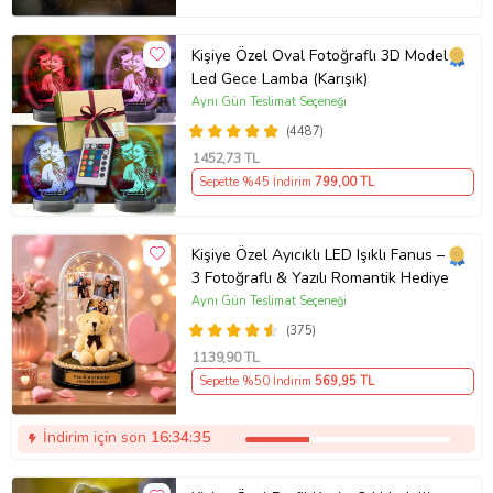
Kişiye Özel Oval Fotoğraflı 3D Model
Led Gece Lamba (Karışık)
Aynı Gün Teslimat Seçeneği
(4487)
1452
,73 TL
Sepette %45 İndirim
799
,00 TL
Kişiye Özel Ayıcıklı LED Işıklı Fanus –
3 Fotoğraflı & Yazılı Romantik Hediye
Aynı Gün Teslimat Seçeneği
(375)
1139
,90 TL
Sepette %50 İndirim
569
,95 TL
İndirim için son
16:34:35