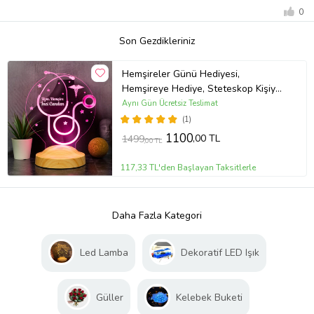
0
Son Gezdikleriniz
Hemşireler Günü Hediyesi,
Hemşireye Hediye, Steteskop Kişiye
Özel Led Lamba
Aynı Gün Ücretsiz Teslimat
(1)
1100
,00 TL
1499
,00 TL
117,33 TL'den Başlayan Taksitlerle
Daha Fazla Kategori
Led Lamba
Dekoratif LED Işık
Güller
Kelebek Buketi