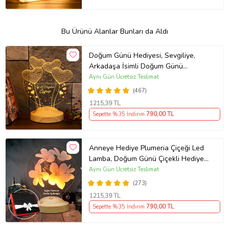
Bu Ürünü Alanlar Bunları da Aldı
Doğum Günü Hediyesi, Sevgiliye,
Arkadaşa İsimli Doğum Günü
Hediyesi, Kişiye Özel Balon Kalpler
Aynı Gün Ücretsiz Teslimat
Kişiye Özel 3D Led Lamba
(467)
1215
,39 TL
Sepette %35 İndirim
790
,00 TL
Anneye Hediye Plumeria Çiçeği Led
Lamba, Doğum Günü Çiçekli Hediye,
Kişiye Özel İsimli Hediye
Aynı Gün Ücretsiz Teslimat
(273)
1215
,39 TL
Sepette %35 İndirim
790
,00 TL