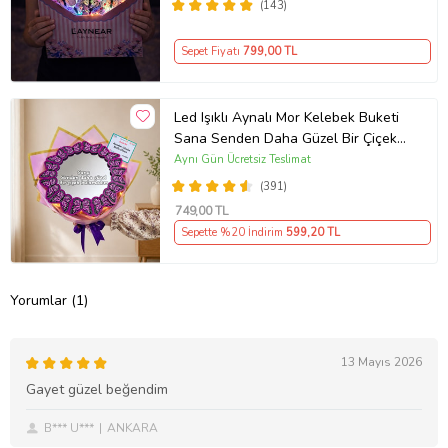
(143)
Sepet Fiyatı
799
,00 TL
Led Işıklı Aynalı Mor Kelebek Buketi
Sana Senden Daha Güzel Bir Çiçek
Bulamadım Ayna Buket Sevgiliye
Aynı Gün Ücretsiz Teslimat
Hediye
(391)
749
,00 TL
Sepette %20 İndirim
599
,20 TL
Yorumlar (1)
13 Mayıs 2026
Gayet güzel beğendim
B*** U***
ANKARA