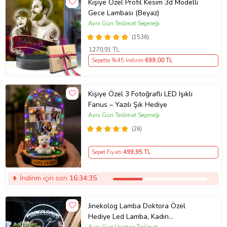
Kişiye Özel Profil Kesim 3d Modelli
Gece Lambası (Beyaz)
Aynı Gün Teslimat Seçeneği
(1536)
1270
,91 TL
Sepette %45 İndirim
699
,00 TL
Kişiye Özel 3 Fotoğraflı LED Işıklı
Fanus – Yazılı Şık Hediye
Aynı Gün Teslimat Seçeneği
(26)
Sepet Fiyatı
499
,95 TL
İndirim için son
16:34:35
Jinekolog Lamba Doktora Özel
Hediye Led Lamba, Kadın