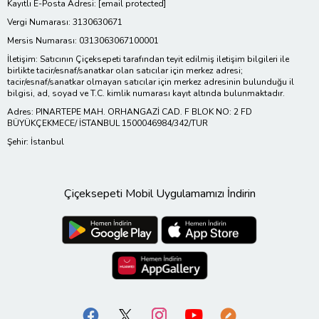
Kayıtlı E-Posta Adresi:
[email protected]
Vergi Numarası: 3130630671
Mersis Numarası: 0313063067100001
İletişim: Satıcının Çiçeksepeti tarafından teyit edilmiş iletişim bilgileri ile
birlikte tacir/esnaf/sanatkar olan satıcılar için merkez adresi;
tacir/esnaf/sanatkar olmayan satıcılar için merkez adresinin bulunduğu il
bilgisi, ad, soyad ve T.C. kimlik numarası kayıt altında bulunmaktadır.
Adres: PINARTEPE MAH. ORHANGAZİ CAD. F BLOK NO: 2 FD
BÜYÜKÇEKMECE/ İSTANBUL 1500046984/342/TUR
Şehir: İstanbul
Çiçeksepeti Mobil Uygulamamızı İndirin