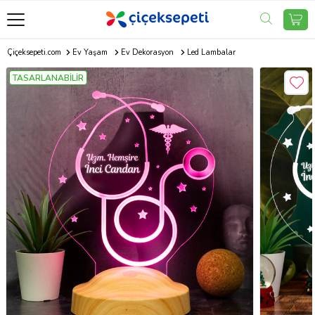
Çiçeksepeti.com
Ev Yaşam
Ev Dekorasyon
Led Lambalar
TASARLANABİLİR