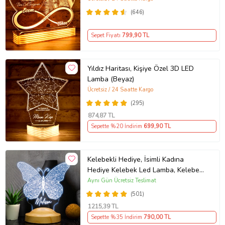
(646)
Sepet Fiyatı
799
,90 TL
Yıldız Haritası, Kişiye Özel 3D LED
Lamba (Beyaz)
Ücretsiz / 24 Saatte Kargo
(295)
874
,87 TL
Sepette %20 İndirim
699
,90 TL
Kelebekli Hediye, İsimli Kadına
Hediye Kelebek Led Lamba, Kelebek
Tasarımlı Doğum Günü Hediyesi 3D
Aynı Gün Ücretsiz Teslimat
Gece Lambası
(501)
1215
,39 TL
Sepette %35 İndirim
790
,00 TL