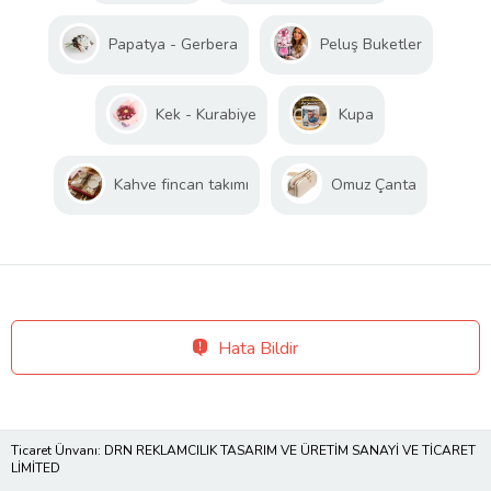
Papatya - Gerbera
Peluş Buketler
Kek - Kurabiye
Kupa
Kahve fincan takımı
Omuz Çanta
Hata Bildir
Ticaret Ünvanı: DRN REKLAMCILIK TASARIM VE ÜRETİM SANAYİ VE TİCARET
LİMİTED