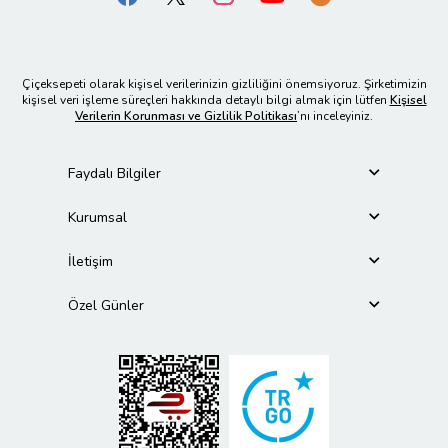
Çiçeksepeti olarak kişisel verilerinizin gizliliğini önemsiyoruz. Şirketimizin
kişisel veri işleme süreçleri hakkında detaylı bilgi almak için lütfen
Kişisel
Verilerin Korunması ve Gizlilik Politikası
’nı inceleyiniz.
Faydalı Bilgiler
Kurumsal
İletişim
Özel Günler