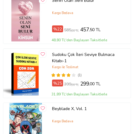
Senin Olan Seni Bulur
Kargo Bedava
%22
457
,50 TL
585
,00 TL
48,80 TL'den Başlayan Taksitlerle
Sudoku Çok İleri Seviye Bulmaca
Kitabı-1
Kargo ile Teslimat
(1)
%25
299
,00 TL
399
,00 TL
31,89 TL'den Başlayan Taksitlerle
Beyblade X, Vol. 1
Kargo Bedava