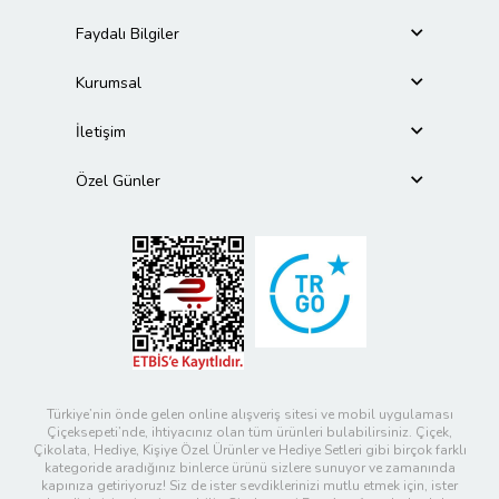
Faydalı Bilgiler
Kurumsal
İletişim
Özel Günler
Türkiye’nin önde gelen online alışveriş sitesi ve mobil uygulaması
Çiçeksepeti’nde, ihtiyacınız olan tüm ürünleri bulabilirsiniz. Çiçek,
Çikolata, Hediye, Kişiye Özel Ürünler ve Hediye Setleri gibi birçok farklı
kategoride aradığınız binlerce ürünü sizlere sunuyor ve zamanında
kapınıza getiriyoruz! Siz de ister sevdiklerinizi mutlu etmek için, ister