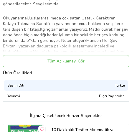
gönderilecektir. Sevgilerimizle.
OkuyananneUluslararası mega çok satan Ustalık Gerektiren
Kafaya Takmama Sanatı’nın yazarından umut hakkında sezgilere
ters düşen bir kitap.İlginç zamanlar yaşıyoruz. Maddi olarak her şey
daha önce hiç olmadığı kadar iyi, ama bir şekilde her şey korkunç
bir durumda b*ktan görünüyor. Neler oluyor?Manson Her Şey
B*ktan’ı yazarken dağlarca psikolojik araştırmayı inceledi ve
Platon’dan Tom Waits’e kadar zamanı aşan filozofların bilgeliğine
başvurarak parayı, eğlenceyi, politikayı ve interneti mercek altına
Tüm Açıklamayı Gör
aldı. Kendimize karşı daha dürüst olmamız için bizlere meydan
okudu; açıkça inanç, mutluluk, özgürlük ve hatta umut tanımlarımızı
Ürün Özellikleri
sorguladı. Dünyanın en büyük modern yazarlarından olan
Manson’un ikinci kitabı elinizdedir.“Tanrılar Pandora’yı dünyaya
kavgalar çıkması için yolladılar. Ama bir şey daha yaptılar: Onu bir
Basım Dili
Türkçe
kutuyla yolladılar. Güzel bir kutuydu; altın kakmalı ve şık, narin
süslemeleri vardı. Pandora’dan bunu bir erkeğe vermesini istediler,
Yayınevi
Diğer Yayınevleri
ama kutunun hiç açılmaması gerektiği talimatını verdiler. Biri kutuyu
açtı ve sürpriz, sürpriz; dünyaya türlü kötülük saçıldı: ölüm,
hastalıklar, nefret ve haset. Artık insanlar birbirlerini
İlginizi Çekebilecek Benzer Seçenekler
öldürüyorlardı.Savaşlar başladı. Krallıklar ve rekabet başladı.
Kölelik akıllarına geldi. İmparatorlar birbirlerinin topraklarını
10 Dakikalık Testler Matematik ve
fethetmeye başlayarak binlerce insanı öldürdüler. Koca şehirler