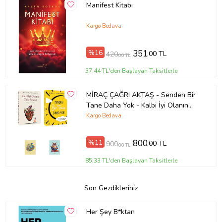
Manifest Kitabı
Kargo Bedava
%16
351
,00 TL
420
,00 TL
37,44 TL'den Başlayan Taksitlerle
MİRAÇ ÇAĞRI AKTAŞ - Senden Bir
Tane Daha Yok - Kalbi İyi Olanın
Yolu Zordur (2 KİTAP 2 NOT
Kargo Bedava
DEFTERİ)
%11
800
,00 TL
900
,00 TL
85,33 TL'den Başlayan Taksitlerle
Son Gezdikleriniz
Her Şey B*ktan