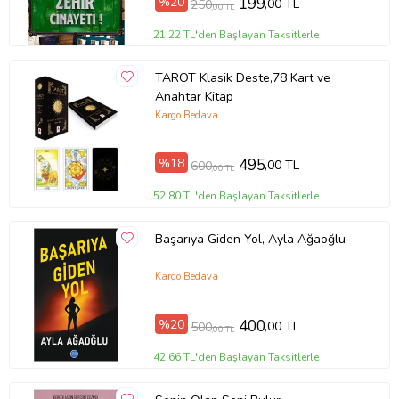
%20
199
,00 TL
250
,00 TL
Çözebilir Misin? (Dava-3)
21,22 TL'den Başlayan Taksitlerle
TAROT Klasik Deste,78 Kart ve
Tanıtım Metni
Anahtar Kitap
Baskı Boyutu
13,50 x 21,00 cm
Kargo Bedava
Baskı Sayısı
1. Baskı
Baskı Tarihi
Eylül 2019
Çevirmen
Mark Manson
%18
495
,00 TL
600
,00 TL
Cilt Tipi
Ciltsiz
Kağıt Cinsi
2. Hamur
52,80 TL'den Başlayan Taksitlerle
Sayfa Sayısı
248
Yayın Dili
Türkçe
Başarıya Giden Yol, Ayla Ağaoğlu
Yazar
Mark Manson
Ürün Kodu:
kcm46182001
Kargo Bedava
%20
400
,00 TL
500
,00 TL
42,66 TL'den Başlayan Taksitlerle