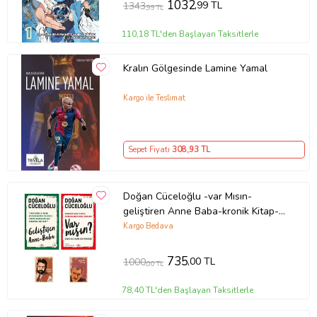
1032
,99 TL
1343
,99 TL
110,18 TL'den Başlayan Taksitlerle
Kralın Gölgesinde Lamine Yamal
Kargo ile Teslimat
Sepet Fiyatı
308
,93 TL
Doğan Cüceloğlu -var Mısın-
geliştiren Anne Baba-kronik Kitap-
Ahmet kaya defteri (2 NOT
Kargo Bedava
DEFTERLİ)
735
,00 TL
1000
,00 TL
78,40 TL'den Başlayan Taksitlerle