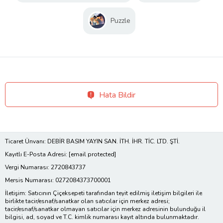
Puzzle
Hata Bildir
Ticaret Ünvanı: DEBİR BASIM YAYIN SAN. İTH. İHR. TİC. LTD. ŞTİ.
Kayıtlı E-Posta Adresi:
[email protected]
Vergi Numarası: 2720843737
Mersis Numarası: 0272084373700001
İletişim: Satıcının Çiçeksepeti tarafından teyit edilmiş iletişim bilgileri ile
birlikte tacir/esnaf/sanatkar olan satıcılar için merkez adresi;
tacir/esnaf/sanatkar olmayan satıcılar için merkez adresinin bulunduğu il
bilgisi, ad, soyad ve T.C. kimlik numarası kayıt altında bulunmaktadır.