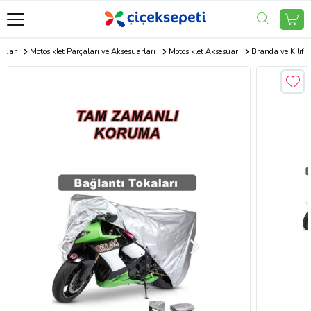
esuar
Motosiklet Parçaları ve Aksesuarları
Motosiklet Aksesuar
Branda ve Kılıf