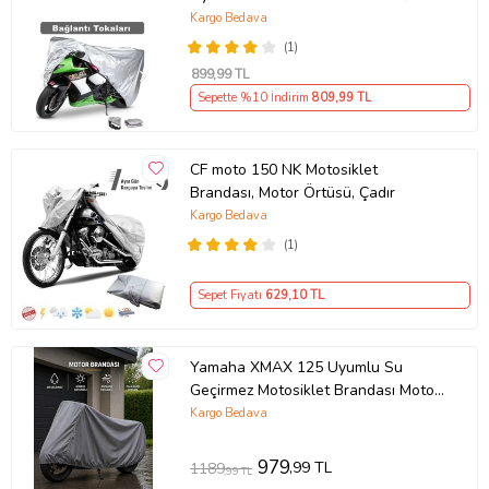
Premium 4 Mevsim Koruma Gri
Kargo Bedava
(1)
899
,99 TL
Sepette %10 İndirim
809
,99 TL
CF moto 150 NK Motosiklet
Brandası, Motor Örtüsü, Çadır
Kargo Bedava
(1)
Sepet Fiyatı
629
,10 TL
Yamaha XMAX 125 Uyumlu Su
Geçirmez Motosiklet Brandası Motor
Branda
Kargo Bedava
979
,99 TL
1189
,99 TL