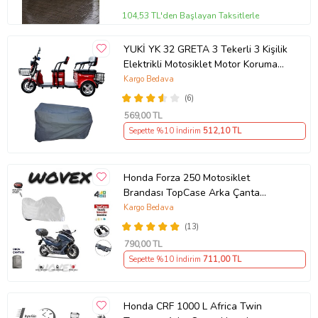
104,53 TL'den Başlayan Taksitlerle
YUKİ YK 32 GRETA 3 Tekerli 3 Kişilik
Elektrikli Motosiklet Motor Koruma
Brandası Ultra Dayanıklı
Kargo Bedava
(6)
569
,00 TL
Sepette %10 İndirim
512
,10 TL
Honda Forza 250 Motosiklet
Brandası TopCase Arka Çanta
Uyumlu Branda,Örtü
Kargo Bedava
(13)
790
,00 TL
Sepette %10 İndirim
711
,00 TL
Honda CRF 1000 L Africa Twin