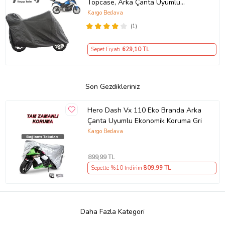
Topcase, Arka Çanta Uyumlu
Motosiklet Branda, Motor Örtüsü ,
Kargo Bedava
Çadır
(1)
Sepet Fiyatı
629
,10 TL
Son Gezdikleriniz
Hero Dash Vx 110 Eko Branda Arka
Çanta Uyumlu Ekonomik Koruma Gri
Kargo Bedava
899
,99 TL
Sepette %10 İndirim
809
,99 TL
Daha Fazla Kategori