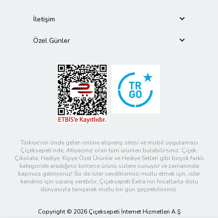
İletişim
Özel Günler
Türkiye’nin önde gelen online alışveriş sitesi ve mobil uygulaması
Çiçeksepeti’nde, ihtiyacınız olan tüm ürünleri bulabilirsiniz. Çiçek,
Çikolata, Hediye, Kişiye Özel Ürünler ve Hediye Setleri gibi birçok farklı
kategoride aradığınız binlerce ürünü sizlere sunuyor ve zamanında
kapınıza getiriyoruz! Siz de ister sevdiklerinizi mutlu etmek için, ister
kendiniz için sipariş verebilir; Çiçeksepeti Extra’nın fırsatlarla dolu
dünyasıyla tanışarak mutlu bir gün geçirebilirsiniz.
Copyright © 2026 Çiçeksepeti İnternet Hizmetleri A.Ş