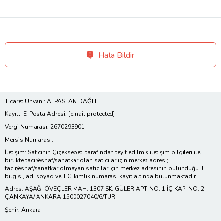
Hata Bildir
Ticaret Ünvanı: ALPASLAN DAĞLI
Kayıtlı E-Posta Adresi:
[email protected]
Vergi Numarası: 2670293901
Mersis Numarası: -
İletişim: Satıcının Çiçeksepeti tarafından teyit edilmiş iletişim bilgileri ile
birlikte tacir/esnaf/sanatkar olan satıcılar için merkez adresi;
tacir/esnaf/sanatkar olmayan satıcılar için merkez adresinin bulunduğu il
bilgisi, ad, soyad ve T.C. kimlik numarası kayıt altında bulunmaktadır.
Adres: AŞAĞI ÖVEÇLER MAH. 1307 SK. GÜLER APT. NO: 1 İÇ KAPI NO: 2
ÇANKAYA/ ANKARA 1500027040/6/TUR
Şehir: Ankara