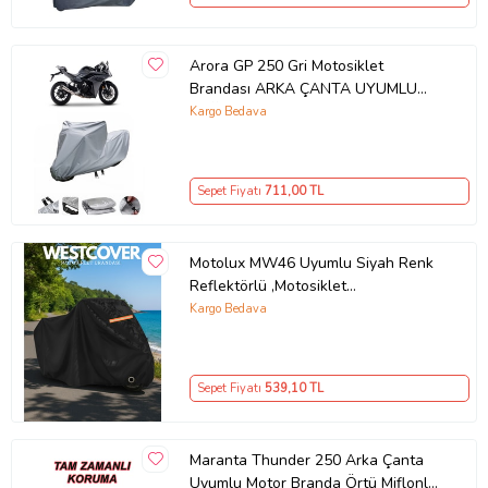
Arora GP 250 Gri Motosiklet
Brandası ARKA ÇANTA UYUMLU
DEĞİLDİR
Kargo Bedava
Sepet Fiyatı
711
,00 TL
Motolux MW46 Uyumlu Siyah Renk
Reflektörlü ,Motosiklet
Brandası,Motor Branda Motor
Kargo Bedava
Örtüsü (Güvenlik Kilidi ve Bağlantı
Tokalı)
Sepet Fiyatı
539
,10 TL
Maranta Thunder 250 Arka Çanta
Uyumlu Motor Branda Örtü Miflonlu