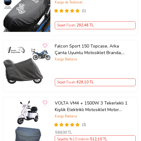
Siyah
Kargo ile Teslimat
(1)
Sepet Fiyatı
292
,46 TL
Falcon Sport 150 Topcase, Arka
Çanta Uyumlu Motosiklet Branda,
Motor Örtüsü , Çadır
Kargo Bedava
Sepet Fiyatı
629
,10 TL
VOLTA VM4 + 1500W 3 Tekerlekli 1
Kişilik Elektrikli Motosiklet Motor
Koruma Brandası Ultra Dayanıklı
Kargo Bedava
(3)
569
,00 TL
Sepette %10 İndirim
512
,10 TL