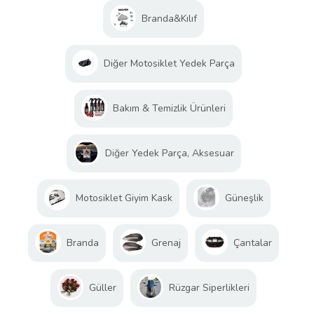
Branda&Kılıf
Diğer Motosiklet Yedek Parça
Bakım & Temizlik Ürünleri
Diğer Yedek Parça, Aksesuar
Motosiklet Giyim Kask
Güneşlik
Branda
Grenaj
Çantalar
Güller
Rüzgar Siperlikleri