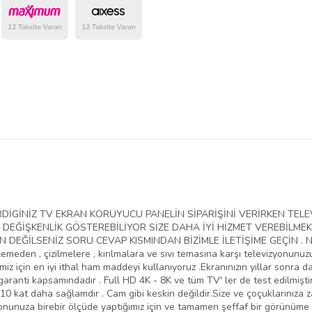
belirlenmektedir.
VERDİGİNİZ TV EKRAN KORUYUCU PANELİN SİPARİŞİNİ VERİRKEN T
EĞİŞKENLİK GÖSTEREBİLİYOR SİZE DAHA İYİ HİZMET VEREBİLMEK
EĞİLSENİZ SORU CEVAP KISMINDAN BİZİMLE İLETİŞİME GEÇİN . NED
lemeden , çizilmelere , kırılmalara ve sıvı temasına karşı televizyonunu
iz için en iyi ithal ham maddeyi kullanıyoruz .Ekranınızın yıllar sonra da
aranti kapsamındadır . Full HD 4K - 8K ve tüm TV' ler de test edilmiştir
10 kat daha sağlamdır . Cam gibi keskin değildir.Size ve çoçuklarınıza 
yonunuza birebir ölçüde yaptığımız için ve tamamen şeffaf bir görünüme