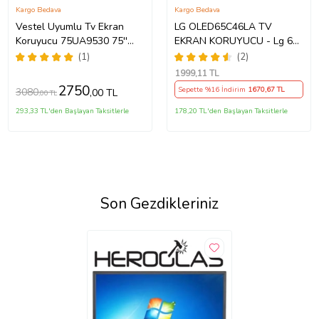
Kargo Bedava
Kargo Bedava
Vestel Uyumlu Tv Ekran
LG OLED65C46LA TV
Koruyucu 75UA9530 75''
EKRAN KORUYUCU - Lg 65"
189 Ekran 4K Smart Android
inç 4k Oled Evo Ekran
(1)
(2)
TV
Koruyucu
1999
,11 TL
2750
Sepette %16 İndirim
1670
,67 TL
3080
,00 TL
,00 TL
293,33 TL'den Başlayan Taksitlerle
178,20 TL'den Başlayan Taksitlerle
Son Gezdikleriniz