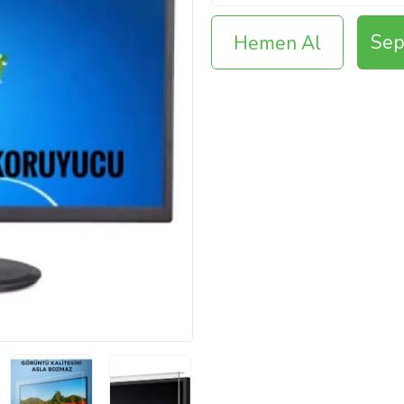
Sep
Hemen Al