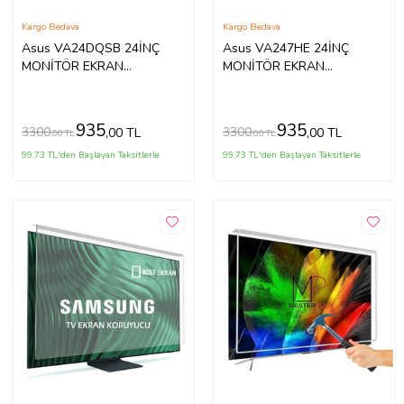
Kargo Bedava
Kargo Bedava
Asus VA24DQSB 24İNÇ
Asus VA247HE 24İNÇ
MONİTÖR EKRAN
MONİTÖR EKRAN
KORUYUCU
KORUYUCU
935
935
3300
3300
,00 TL
,00 TL
,00 TL
,00 TL
99,73 TL'den Başlayan Taksitlerle
99,73 TL'den Başlayan Taksitlerle