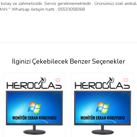
ntajı kolay ve zahmetsizdir. Servis gerekmemektedir . Ürünümüz özel amba
N '' Whatsap iletişim hattı : 05533058368
İlginizi Çekebilecek Benzer Seçenekler