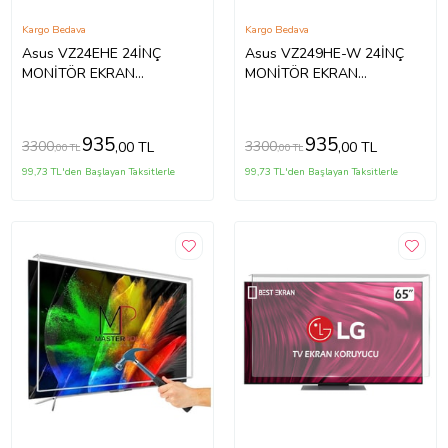
Kargo Bedava
Kargo Bedava
Asus VZ24EHE 24İNÇ
Asus VZ249HE-W 24İNÇ
MONİTÖR EKRAN
MONİTÖR EKRAN
KORUYUCU
KORUYUCU
935
935
3300
3300
,00 TL
,00 TL
,00 TL
,00 TL
99,73 TL'den Başlayan Taksitlerle
99,73 TL'den Başlayan Taksitlerle