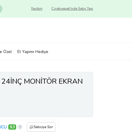
Yardım
Çiçeksepeti'nde Satış Yap
ye Özel
El Yapımı Hediye
 24İNÇ MONİTÖR EKRAN
UCU
9,3
Satıcıya Sor