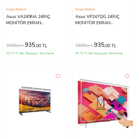
Kargo Bedava
Kargo Bedava
Asus VA249NA 24İNÇ
Asus VP247QG 24İNÇ
MONİTÖR EKRAN
MONİTÖR EKRAN
KORUYUCU
KORUYUCU
935
935
3300
3300
,00 TL
,00 TL
,00 TL
,00 TL
99,73 TL'den Başlayan Taksitlerle
99,73 TL'den Başlayan Taksitlerle