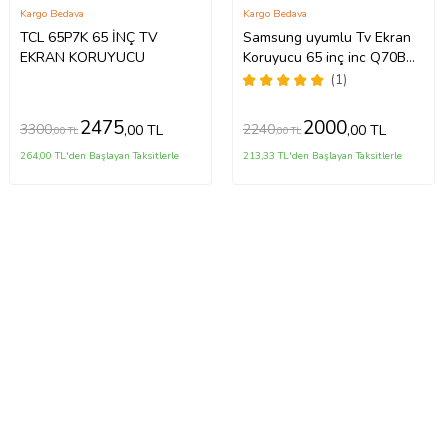
Kargo Bedava
Kargo Bedava
TCL 65P7K 65 İNÇ TV
Samsung uyumlu Tv Ekran
EKRAN KORUYUCU
Koruyucu 65 inç inc Q70B
QLED 4K Smart TV (2022)
(1)
QE65Q70BATXTK
2475
2000
3300
2240
,00 TL
,00 TL
,00 TL
,00 TL
264,00 TL'den Başlayan Taksitlerle
213,33 TL'den Başlayan Taksitlerle