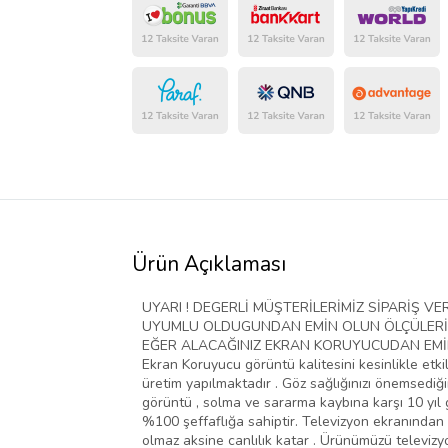
Ürün Açıklaması
UYARI ! DEGERLİ MÜŞTERİLERİMİZ SİPARİŞ 
UYUMLU OLDUGUNDAN EMİN OLUN ÖLÇÜLERİ D
EĞER ALACAĞINIZ EKRAN KORUYUCUDAN EMİN D
Ekran Koruyucu görüntü kalitesini kesinlikle etki
üretim yapılmaktadır . Göz sağlığınızı önemsediğim
görüntü , solma ve sararma kaybına karşı 10 yıl g
%100 şeffaflığa sahiptir. Televizyon ekranından 
olmaz aksine canlılık katar . Ürünümüzü televiz