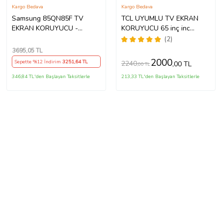
Kargo Bedava
Kargo Bedava
Samsung 85QN85F TV
TCL UYUMLU TV EKRAN
EKRAN KORUYUCU -
KORUYUCU 65 inç inc
Samsung 85" inç 214cm 216
65C735 C735 TCL QLED 4K
(2)
Ekran Tv ekran Koruyucu
TV
3695
,05 TL
QE85QN85FAUXTK
2000
Sepette %12 İndirim
3251
,64 TL
2240
,00 TL
,00 TL
346,84 TL'den Başlayan Taksitlerle
213,33 TL'den Başlayan Taksitlerle