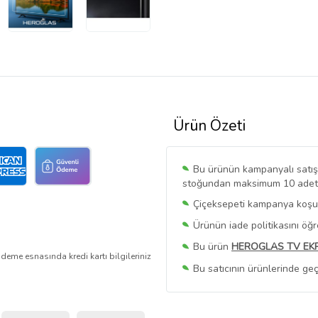
Ürün Özeti
Bu ürünün kampanyalı satışı 
stoğundan maksimum 10 adet sa
Çiçeksepeti kampanya koşull
Ürünün iade politikasını öğ
Bu ürün
HEROGLAS TV EK
deme esnasında kredi kartı bilgileriniz
Bu satıcının ürünlerinde geç
Bu Satıcının
Tüm Ürünlerini
Ürün sayfasında gördüğünüz f