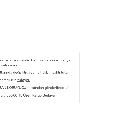
stoklarla sınırlıdır. Bir tüketici bu kampanya
tın alabilir.
arında değişiklik yapma hakkını saklı tutar.
renmek için
tıklayın.
RAN KORUYUCU
tarafından gönderilecektir.
erli
350,00 TL Üzeri Kargo Bedava
 Görüntüle
iyat bilgileri, satıcı tarafından