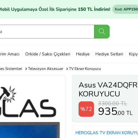
rim Amacı
Orkide / Saksı Çiçekleri
Hediye
Hediye Setleri
Kişi
es Sistemleri
Televizyon Aksesuar
TV Ekran Koruyucu
Asus VA24DQFR
KORUYUCU
3300,00 TL
935
%72
,00 TL
HEROGLAS TV EKRAN KORUY