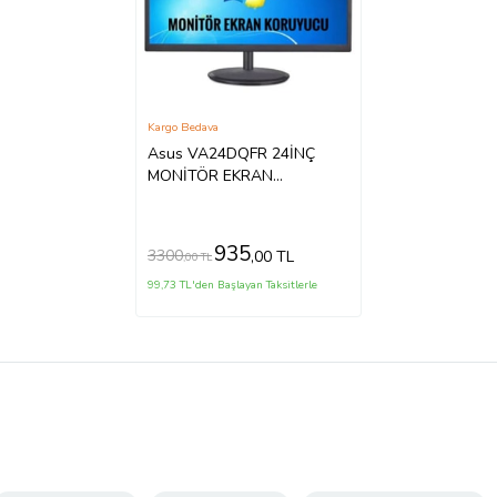
Kargo Bedava
Asus VA24DQFR 24İNÇ
MONİTÖR EKRAN
KORUYUCU
935
3300
,00 TL
,00 TL
99,73 TL'den Başlayan Taksitlerle