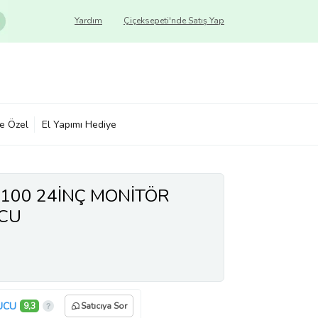
Yardım
Çiçeksepeti'nde Satış Yap
ye Özel
El Yapımı Hediye
-100 24İNÇ MONİTÖR
CU
UCU
9,3
Satıcıya Sor