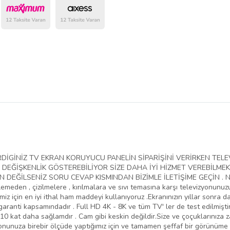
belirlenmektedir.
VERDİGİNİZ TV EKRAN KORUYUCU PANELİN SİPARİŞİNİ VERİRKEN T
EĞİŞKENLİK GÖSTEREBİLİYOR SİZE DAHA İYİ HİZMET VEREBİLMEK
EĞİLSENİZ SORU CEVAP KISMINDAN BİZİMLE İLETİŞİME GEÇİN . NED
lemeden , çizilmelere , kırılmalara ve sıvı temasına karşı televizyonunu
iz için en iyi ithal ham maddeyi kullanıyoruz .Ekranınızın yıllar sonra da
aranti kapsamındadır . Full HD 4K - 8K ve tüm TV' ler de test edilmiştir
10 kat daha sağlamdır . Cam gibi keskin değildir.Size ve çoçuklarınıza 
yonunuza birebir ölçüde yaptığımız için ve tamamen şeffaf bir görünüme