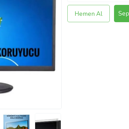
Sep
Hemen Al