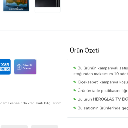
Ürün Özeti
Bu ürünün kampanyalı satışı 
stoğundan maksimum 10 adet sa
Çiçeksepeti kampanya koşull
Ürünün iade politikasını öğ
Bu ürün
HEROGLAS TV EK
deme esnasında kredi kartı bilgileriniz
Bu satıcının ürünlerinde geç
Bu Satıcının
Tüm Ürünlerini
Ürün sayfasında gördüğünüz f