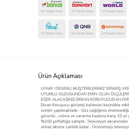
Ürün Açıklaması
UYARI ! DEGERLİ MÜŞTERİLERİMİZ SİPARİŞ 
UYUMLU OLDUGUNDAN EMİN OLUN ÖLÇÜLERİ D
EĞER ALACAĞINIZ EKRAN KORUYUCUDAN EMİN D
Ekran Koruyucu görüntü kalitesini kesinlikle etki
üretim yapılmaktadır . Göz sağlığınızı önemsediğim
görüntü , solma ve sararma kaybına karşı 10 yıl g
%100 şeffaflığa sahiptir. Televizyon ekranından 
olmaz aksine canlılık katar . Ürünümüzü televiz