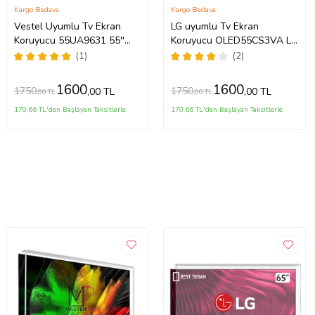
Kargo Bedava
Kargo Bedava
Vestel Uyumlu Tv Ekran
LG uyumlu Tv Ekran
Koruyucu 55UA9631 55''
Koruyucu OLED55CS3VA LG
139 Ekran 4K Smart Android
OLED evo 55 inç inc CS3
(1)
(2)
TV
Serisi 4K Smart TV
1600
1600
1750
1750
,00 TL
,00 TL
,00 TL
,00 TL
170,66 TL'den Başlayan Taksitlerle
170,66 TL'den Başlayan Taksitlerle