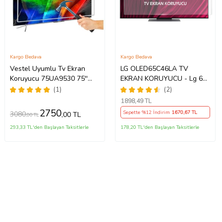
Kargo Bedava
Kargo Bedava
Vestel Uyumlu Tv Ekran
LG OLED65C46LA TV
Koruyucu 75UA9530 75''
EKRAN KORUYUCU - Lg 65"
189 Ekran 4K Smart Android
inç 4k Oled Evo Ekran
(1)
(2)
TV
Koruyucu
1898
,49 TL
2750
Sepette %12 İndirim
1670
,67 TL
3080
,00 TL
,00 TL
293,33 TL'den Başlayan Taksitlerle
178,20 TL'den Başlayan Taksitlerle