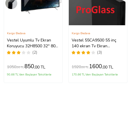
Kargo Bedava
Kargo Bedava
Vestel Uyumlu Tv Ekran
Vestel 55CA9500 55 inç
Koruyucu 32H8500 32'' 80
140 ekran Tv Ekran
Ekran HD Ready TV
Koruyucu
(2)
(3)
850
1600
1050
1920
,00 TL
,00 TL
,00 TL
,00 TL
90,66 TL'den Başlayan Taksitlerle
170,66 TL'den Başlayan Taksitlerle