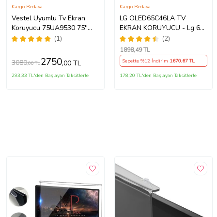
Kargo Bedava
Kargo Bedava
Vestel Uyumlu Tv Ekran
LG OLED65C46LA TV
Koruyucu 75UA9530 75''
EKRAN KORUYUCU - Lg 65"
189 Ekran 4K Smart Android
inç 4k Oled Evo Ekran
(1)
(2)
TV
Koruyucu
1898
,49 TL
2750
Sepette %12 İndirim
1670
,67 TL
3080
,00 TL
,00 TL
293,33 TL'den Başlayan Taksitlerle
178,20 TL'den Başlayan Taksitlerle