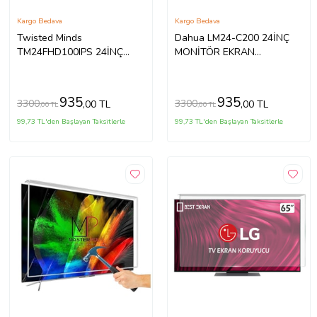
Kargo Bedava
Kargo Bedava
Twisted Minds
Dahua LM24-C200 24İNÇ
TM24FHD100IPS 24İNÇ
MONİTÖR EKRAN
MONİTÖR EKRAN
KORUYUCU
KORUYUCU
935
935
3300
3300
,00 TL
,00 TL
,00 TL
,00 TL
99,73 TL'den Başlayan Taksitlerle
99,73 TL'den Başlayan Taksitlerle