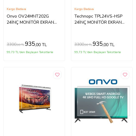
Kargo Bedava
Kargo Bedava
Onvo OV24MNT202G
Technopc TPL24VS-HSP
24İNÇ MONİTÖR EKRAN
24İNÇ MONİTÖR EKRAN
KORUYUCU
KORUYUCU
935
935
3300
3300
,00 TL
,00 TL
,00 TL
,00 TL
99,73 TL'den Başlayan Taksitlerle
99,73 TL'den Başlayan Taksitlerle