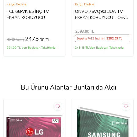
Kargo Bedava
Kargo Bedava
TCL 65P7K 65 İNÇ TV
ONVO 75VQ90F3UA TV
EKRAN KORUYUCU
EKRAN KORUYUCU - Onvo
75" inç 190 Ekran QLED
Şeffaf Koruma paneli
2593
,90 TL
2475
Sepette %12 İndirim
2282
,63 TL
3300
,00 TL
,00 TL
264,00 TL'den Başlayan Taksitlerle
243,48 TL'den Başlayan Taksitlerle
Bu Ürünü Alanlar Bunları da Aldı