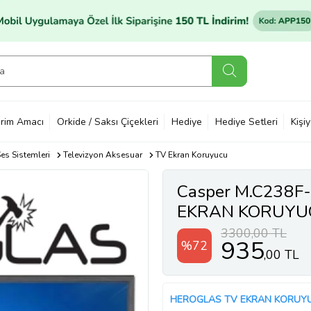
rim Amacı
Orkide / Saksı Çiçekleri
Hediye
Hediye Setleri
Kişi
es Sistemleri
Televizyon Aksesuar
TV Ekran Koruyucu
Casper M.C238F
EKRAN KORUYU
3300,00 TL
935
%72
,00 TL
HEROGLAS TV EKRAN KORUY