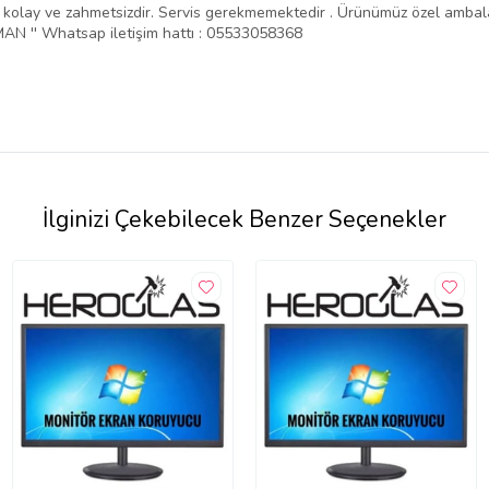
ntajı kolay ve zahmetsizdir. Servis gerekmemektedir . Ürünümüz özel amba
N '' Whatsap iletişim hattı : 05533058368
İlginizi Çekebilecek Benzer Seçenekler