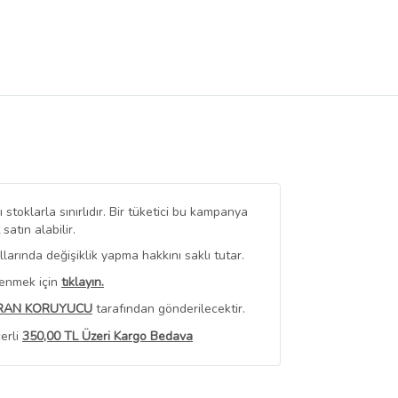
stoklarla sınırlıdır. Bir tüketici bu kampanya
tın alabilir.
arında değişiklik yapma hakkını saklı tutar.
renmek için
tıklayın.
RAN KORUYUCU
tarafından gönderilecektir.
erli
350,00 TL Üzeri Kargo Bedava
 Görüntüle
iyat bilgileri, satıcı tarafından