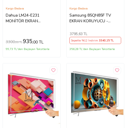
Kargo Bedava
Kargo Bedava
Dahua LM24-E231
Samsung 85QN85F TV
MONİTÖR EKRAN
EKRAN KORUYUCU -
KORUYUCU
Samsung 85" inç 214cm 216
Ekran Tv ekran Koruyucu
3795
,63 TL
QE85QN85FAUXTK
935
Sepette %12 İndirim
3340
,15 TL
3300
,00 TL
,00 TL
99,73 TL'den Başlayan Taksitlerle
356,28 TL'den Başlayan Taksitlerle