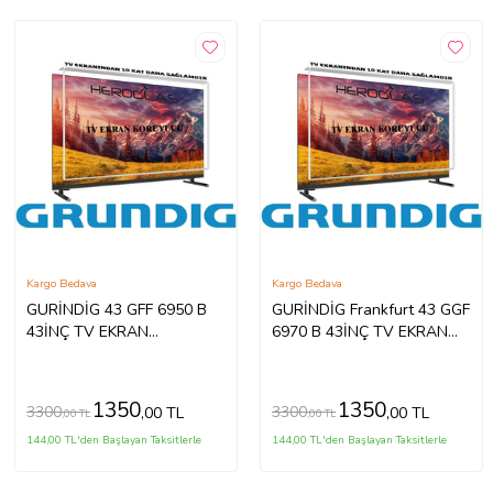
Kargo Bedava
Kargo Bedava
GURİNDİG 43 GFF 6950 B
GURİNDİG Frankfurt 43 GGF
43İNÇ TV EKRAN
6970 B 43İNÇ TV EKRAN
KORUYUCU
KORUYUCU
1350
1350
3300
3300
,00 TL
,00 TL
,00 TL
,00 TL
144,00 TL'den Başlayan Taksitlerle
144,00 TL'den Başlayan Taksitlerle