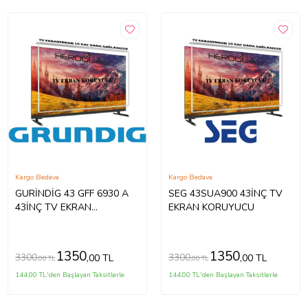
Kargo Bedava
Kargo Bedava
GURİNDİG 43 GFF 6930 A
SEG 43SUA900 43İNÇ TV
43İNÇ TV EKRAN
EKRAN KORUYUCU
KORUYUCU
1350
1350
3300
3300
,00 TL
,00 TL
,00 TL
,00 TL
144,00 TL'den Başlayan Taksitlerle
144,00 TL'den Başlayan Taksitlerle