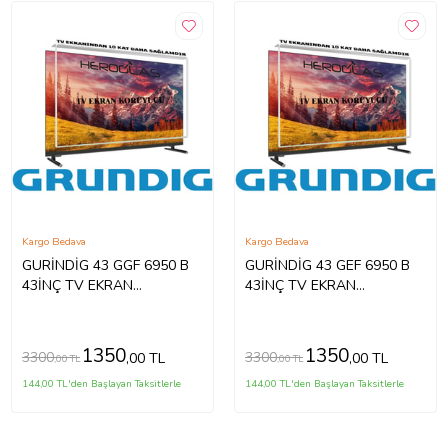
Kargo Bedava
Kargo Bedava
GURİNDİG 43 GGF 6950 B
GURİNDİG 43 GEF 6950 B
43İNÇ TV EKRAN
43İNÇ TV EKRAN
KORUYUCU
KORUYUCU
1350
1350
3300
3300
,00 TL
,00 TL
,00 TL
,00 TL
144,00 TL'den Başlayan Taksitlerle
144,00 TL'den Başlayan Taksitlerle