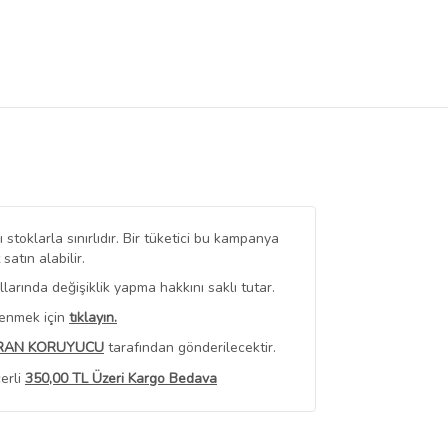
stoklarla sınırlıdır. Bir tüketici bu kampanya
tın alabilir.
arında değişiklik yapma hakkını saklı tutar.
renmek için
tıklayın.
RAN KORUYUCU
tarafından gönderilecektir.
erli
350,00 TL Üzeri Kargo Bedava
 Görüntüle
iyat bilgileri, satıcı tarafından