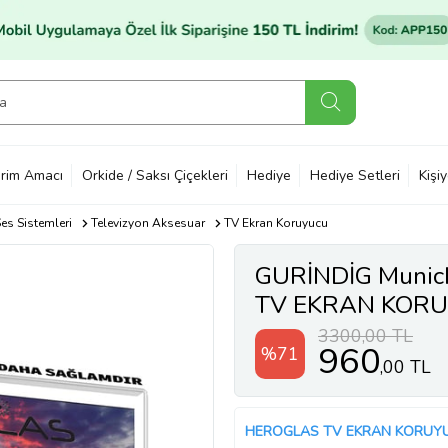
rim Amacı
Orkide / Saksı Çiçekleri
Hediye
Hediye Setleri
Kişi
es Sistemleri
Televizyon Aksesuar
TV Ekran Koruyucu
GURİNDİG Munic
TV EKRAN KOR
3300,00 TL
960
%71
,00 TL
HEROGLAS TV EKRAN KORUY