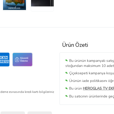
Ürün Özeti
Bu ürünün kampanyalı satışı 
stoğundan maksimum 10 adet sa
Çiçeksepeti kampanya koşull
Ürünün iade politikasını öğ
Bu ürün
HEROGLAS TV EK
deme esnasında kredi kartı bilgileriniz
Bu satıcının ürünlerinde geç
Bu Satıcının
Tüm Ürünlerini
Ürün sayfasında gördüğünüz f