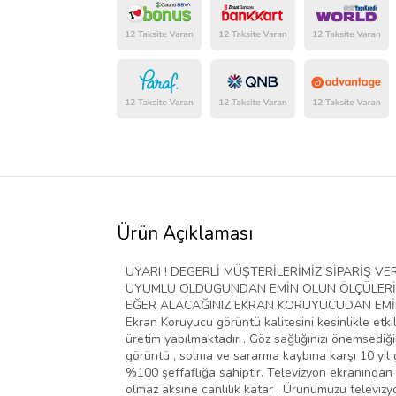
Ürün Açıklaması
UYARI ! DEGERLİ MÜŞTERİLERİMİZ SİPARİŞ 
UYUMLU OLDUGUNDAN EMİN OLUN ÖLÇÜLERİ D
EĞER ALACAĞINIZ EKRAN KORUYUCUDAN EMİN D
Ekran Koruyucu görüntü kalitesini kesinlikle etki
üretim yapılmaktadır . Göz sağlığınızı önemsediğim
görüntü , solma ve sararma kaybına karşı 10 yıl g
%100 şeffaflığa sahiptir. Televizyon ekranından 
olmaz aksine canlılık katar . Ürünümüzü televiz