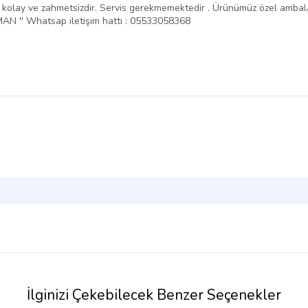
ntajı kolay ve zahmetsizdir. Servis gerekmemektedir . Ürünümüz özel amba
N '' Whatsap iletişim hattı : 05533058368
İlginizi Çekebilecek Benzer Seçenekler