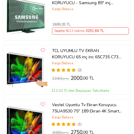
KORUYUCU - Samsung 85" inç
214cm 216 Ekran Tv ekran Koruyucu
Kargo Bedava
QE85QN85FAUXTK
3695
,05 TL
Sepette %12 İndirim
3251
,64 TL
TCL UYUMLU TV EKRAN
KORUYUCU 65 inç inc 65C735 C735
TCL QLED 4K TV
Kargo Bedava
(2)
2000
,00 TL
2240
,00 TL
213,33 TL'den Başlayan Taksitlerle
Vestel Uyumlu Tv Ekran Koruyucu
75UA9530 75'' 189 Ekran 4K Smart
Android TV
Kargo Bedava
(1)
2750
,00 TL
3080
,00 TL