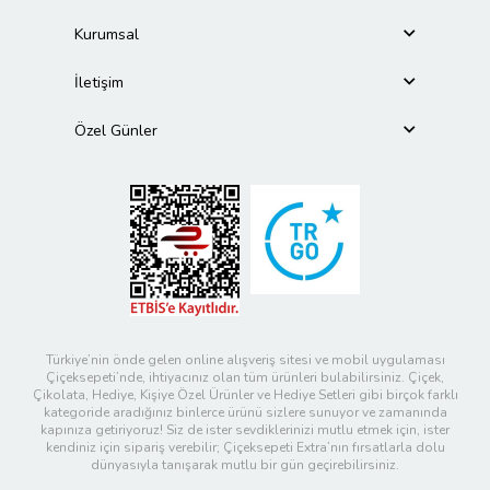
Kurumsal
İletişim
Özel Günler
Türkiye’nin önde gelen online alışveriş sitesi ve mobil uygulaması
Çiçeksepeti’nde, ihtiyacınız olan tüm ürünleri bulabilirsiniz. Çiçek,
Çikolata, Hediye, Kişiye Özel Ürünler ve Hediye Setleri gibi birçok farklı
kategoride aradığınız binlerce ürünü sizlere sunuyor ve zamanında
kapınıza getiriyoruz! Siz de ister sevdiklerinizi mutlu etmek için, ister
kendiniz için sipariş verebilir; Çiçeksepeti Extra’nın fırsatlarla dolu
dünyasıyla tanışarak mutlu bir gün geçirebilirsiniz.