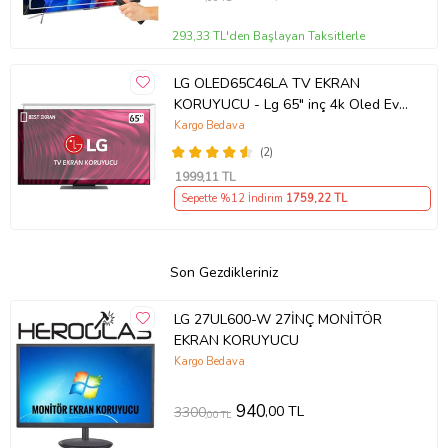
293,33 TL'den Başlayan Taksitlerle
LG OLED65C46LA TV EKRAN
KORUYUCU - Lg 65" inç 4k Oled Evo
Ekran Koruyucu
Kargo Bedava
(2)
1999
,11 TL
Sepette %12 İndirim
1759
,22 TL
Son Gezdikleriniz
LG 27UL600-W 27İNÇ MONİTÖR
EKRAN KORUYUCU
Kargo Bedava
940
,00 TL
3300
,00 TL