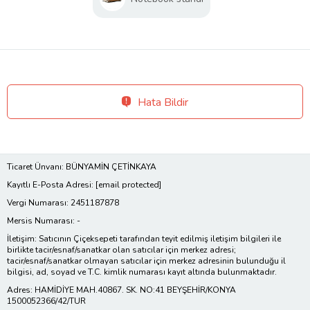
Hata Bildir
Ticaret Ünvanı: BÜNYAMİN ÇETİNKAYA
Kayıtlı E-Posta Adresi:
[email protected]
Vergi Numarası: 2451187878
Mersis Numarası: -
İletişim: Satıcının Çiçeksepeti tarafından teyit edilmiş iletişim bilgileri ile
birlikte tacir/esnaf/sanatkar olan satıcılar için merkez adresi;
tacir/esnaf/sanatkar olmayan satıcılar için merkez adresinin bulunduğu il
bilgisi, ad, soyad ve T.C. kimlik numarası kayıt altında bulunmaktadır.
Adres: HAMİDİYE MAH.40867. SK. NO:41 BEYŞEHİR/KONYA
1500052366/42/TUR