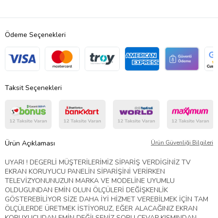
Ödeme Seçenekleri
Taksit Seçenekleri
Ürün Açıklaması
Ürün Güvenliği Bilgileri
UYARI ! DEGERLİ MÜŞTERİLERİMİZ SİPARİŞ VERDİGİNİZ TV
EKRAN KORUYUCU PANELİN SİPARİŞİNİ VERİRKEN
TELEVİZYONUNUZUN MARKA VE MODELİNE UYUMLU
OLDUGUNDAN EMİN OLUN ÖLÇÜLERİ DEĞİŞKENLİK
GÖSTEREBİLİYOR SİZE DAHA İYİ HİZMET VEREBİLMEK İÇİN TAM
ÖLÇÜLERDE ÜRETMEK İSTİYORUZ, EĞER ALACAĞINIZ EKRAN
KORUYUCUDAN EMİN DEĞİLSENİZ SORU CEVAP KISMINDAN