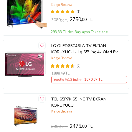
Android TV
Kargo Bedava
(1)
2750
,00 TL
3080
,00 TL
293,33 TL'den Başlayan Taksitlerle
LG OLED65C46LA TV EKRAN
KORUYUCU - Lg 65" inç 4k Oled Evo
Ekran Koruyucu
Kargo Bedava
(2)
1898
,49 TL
Sepette %12 İndirim
1670
,67 TL
TCL 65P7K 65 İNÇ TV EKRAN
KORUYUCU
Kargo Bedava
2475
,00 TL
3300
,00 TL