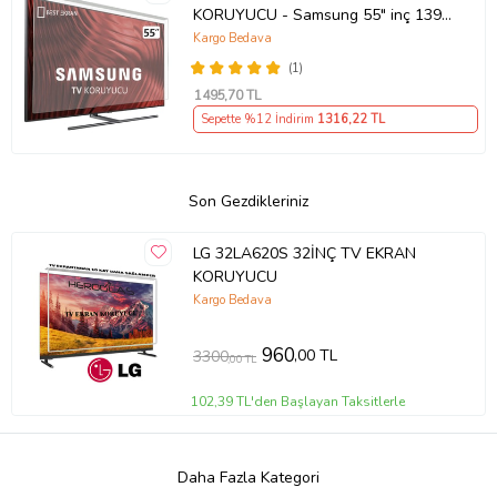
KORUYUCU - Samsung 55" inç 139
cm UE55NU8000TXTK Ekran
Kargo Bedava
Koruyucu
(1)
1495
,70 TL
Sepette %12 İndirim
1316
,22 TL
Son Gezdikleriniz
LG 32LA620S 32İNÇ TV EKRAN
KORUYUCU
Kargo Bedava
960
,00 TL
3300
,00 TL
102,39 TL'den Başlayan Taksitlerle
Daha Fazla Kategori