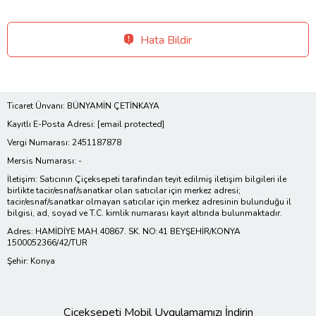
Hata Bildir
Ticaret Ünvanı: BÜNYAMİN ÇETİNKAYA
Kayıtlı E-Posta Adresi:
[email protected]
Vergi Numarası: 2451187878
Mersis Numarası: -
İletişim: Satıcının Çiçeksepeti tarafından teyit edilmiş iletişim bilgileri ile
birlikte tacir/esnaf/sanatkar olan satıcılar için merkez adresi;
tacir/esnaf/sanatkar olmayan satıcılar için merkez adresinin bulunduğu il
bilgisi, ad, soyad ve T.C. kimlik numarası kayıt altında bulunmaktadır.
Adres: HAMİDİYE MAH.40867. SK. NO:41 BEYŞEHİR/KONYA
1500052366/42/TUR
Şehir: Konya
Çiçeksepeti Mobil Uygulamamızı İndirin