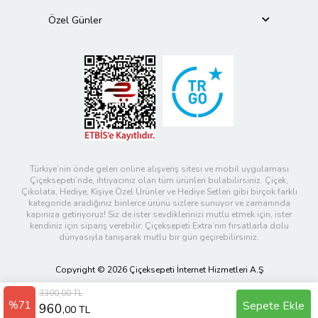
Özel Günler
Türkiye’nin önde gelen online alışveriş sitesi ve mobil uygulaması
Çiçeksepeti’nde, ihtiyacınız olan tüm ürünleri bulabilirsiniz. Çiçek,
Çikolata, Hediye, Kişiye Özel Ürünler ve Hediye Setleri gibi birçok farklı
kategoride aradığınız binlerce ürünü sizlere sunuyor ve zamanında
kapınıza getiriyoruz! Siz de ister sevdiklerinizi mutlu etmek için, ister
kendiniz için sipariş verebilir; Çiçeksepeti Extra’nın fırsatlarla dolu
dünyasıyla tanışarak mutlu bir gün geçirebilirsiniz.
Copyright © 2026 Çiçeksepeti İnternet Hizmetleri A.Ş
3300,00 TL
%71
Sepete Ekle
960
,00 TL