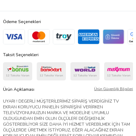
Ödeme Seçenekleri
Taksit Seçenekleri
Ürün Açıklaması
Ürün Güvenliği Bilgileri
UYARI ! DEGERLİ MÜŞTERİLERİMİZ SİPARİŞ VERDİGİNİZ TV
EKRAN KORUYUCU PANELİN SİPARİŞİNİ VERİRKEN
TELEVİZYONUNUZUN MARKA VE MODELİNE UYUMLU
OLDUGUNDAN EMİN OLUN ÖLÇÜLERİ DEĞİŞKENLİK
GÖSTEREBİLİYOR SİZE DAHA İYİ HİZMET VEREBİLMEK İÇİN TAM
ÖLÇÜLERDE ÜRETMEK İSTİYORUZ, EĞER ALACAĞINIZ EKRAN
KORUYUCUDAN EMİN DEĞİLSENİZ SORU CEVAP KISMINDAN