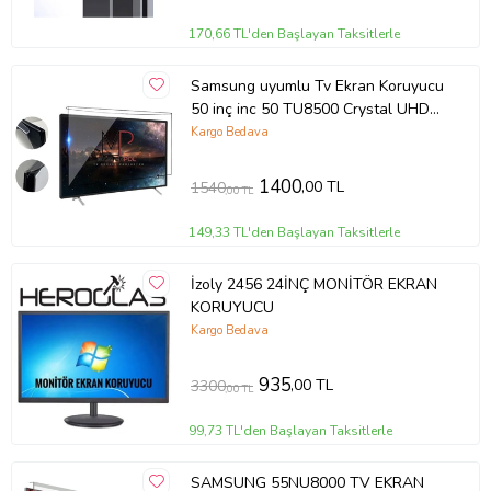
170,66 TL'den Başlayan Taksitlerle
Samsung uyumlu Tv Ekran Koruyucu
50 inç inc 50 TU8500 Crystal UHD
4K Smart TV
Kargo Bedava
1400
,00 TL
1540
,00 TL
149,33 TL'den Başlayan Taksitlerle
İzoly 2456 24İNÇ MONİTÖR EKRAN
KORUYUCU
Kargo Bedava
935
,00 TL
3300
,00 TL
99,73 TL'den Başlayan Taksitlerle
SAMSUNG 55NU8000 TV EKRAN