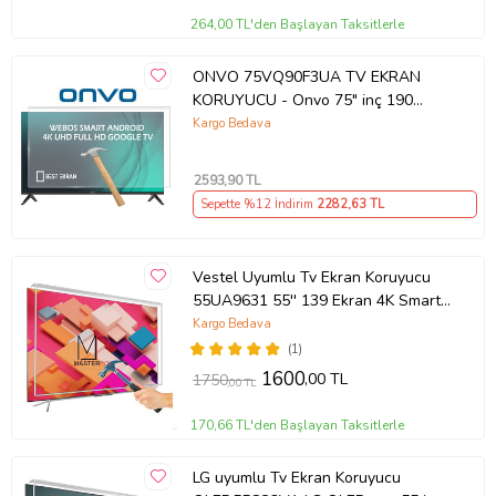
264,00 TL'den Başlayan Taksitlerle
ONVO 75VQ90F3UA TV EKRAN
KORUYUCU - Onvo 75" inç 190
Ekran QLED Şeffaf Koruma paneli
Kargo Bedava
2593
,90 TL
Sepette %12 İndirim
2282
,63 TL
Vestel Uyumlu Tv Ekran Koruyucu
55UA9631 55'' 139 Ekran 4K Smart
Android TV
Kargo Bedava
(1)
1600
,00 TL
1750
,00 TL
170,66 TL'den Başlayan Taksitlerle
LG uyumlu Tv Ekran Koruyucu