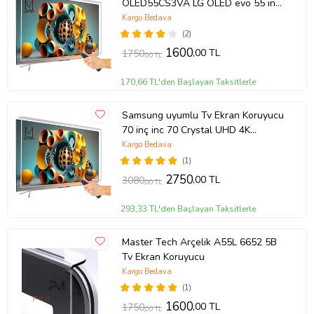
OLED55CS3VA LG OLED evo 55 inç
inc CS3 Serisi 4K Smart TV
Kargo Bedava
(2)
1600
,00 TL
1750
,00 TL
170,66 TL'den Başlayan Taksitlerle
Samsung uyumlu Tv Ekran Koruyucu
70 inç inc 70 Crystal UHD 4K
CU7100 UE70CU7100UXTK
Kargo Bedava
(1)
2750
,00 TL
3080
,00 TL
293,33 TL'den Başlayan Taksitlerle
Master Tech Arçelik A55L 6652 5B
Tv Ekran Koruyucu
Kargo Bedava
(1)
1600
,00 TL
1750
,00 TL