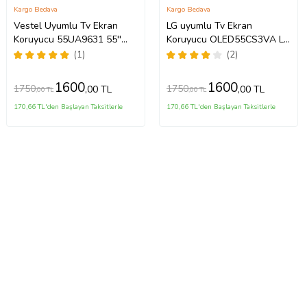
Kargo Bedava
Kargo Bedava
Vestel Uyumlu Tv Ekran
LG uyumlu Tv Ekran
Koruyucu 55UA9631 55''
Koruyucu OLED55CS3VA LG
139 Ekran 4K Smart Android
OLED evo 55 inç inc CS3
(1)
(2)
TV
Serisi 4K Smart TV
1600
1600
1750
1750
,00 TL
,00 TL
,00 TL
,00 TL
170,66 TL'den Başlayan Taksitlerle
170,66 TL'den Başlayan Taksitlerle