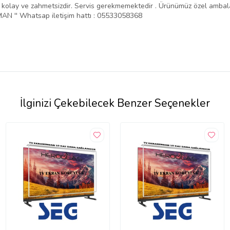
ntajı kolay ve zahmetsizdir. Servis gerekmemektedir . Ürünümüz özel amba
N '' Whatsap iletişim hattı : 05533058368
İlginizi Çekebilecek Benzer Seçenekler