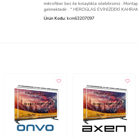
mikrofiber bez ile kolaylıkla silebilirsiniz . Mo
gelmektedir . '' HEROGLAS EVİNİZDEKİ KAHRAMA
Ürün Kodu:
kcm63207097