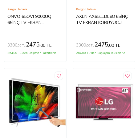
Kargo Bedava
Kargo Bedava
ONVO 65OVF9000UQ
AXEN AX65LEDE88 65İNÇ
65İNÇ TV EKRAN
TV EKRAN KORUYUCU
KORUYUCU
2475
2475
3300
3300
,00 TL
,00 TL
,00 TL
,00 TL
264,00 TL'den Başlayan Taksitlerle
264,00 TL'den Başlayan Taksitlerle