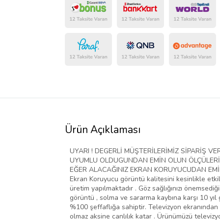
Ürün Açıklaması
UYARI ! DEGERLİ MÜŞTERİLERİMİZ SİPARİŞ 
UYUMLU OLDUGUNDAN EMİN OLUN ÖLÇÜLERİ D
EĞER ALACAĞINIZ EKRAN KORUYUCUDAN EMİN D
Ekran Koruyucu görüntü kalitesini kesinlikle etki
üretim yapılmaktadır . Göz sağlığınızı önemsediğim
görüntü , solma ve sararma kaybına karşı 10 yıl g
%100 şeffaflığa sahiptir. Televizyon ekranından 
olmaz aksine canlılık katar . Ürünümüzü televiz