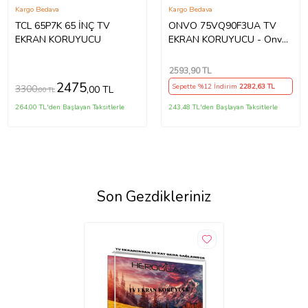
Kargo Bedava
Kargo Bedava
TCL 65P7K 65 İNÇ TV
ONVO 75VQ90F3UA TV
EKRAN KORUYUCU
EKRAN KORUYUCU - Onvo
75" inç 190 Ekran QLED
Şeffaf Koruma paneli
2593
,90 TL
2475
Sepette %12 İndirim
2282
,63 TL
3300
,00 TL
,00 TL
264,00 TL'den Başlayan Taksitlerle
243,48 TL'den Başlayan Taksitlerle
Son Gezdikleriniz