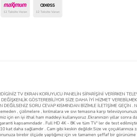
belirlenmektedir.
VERDİGİNİZ TV EKRAN KORUYUCU PANELİN SİPARİŞİNİ VERİRKEN T
EĞİŞKENLİK GÖSTEREBİLİYOR SİZE DAHA İYİ HİZMET VEREBİLMEK
EĞİLSENİZ SORU CEVAP KISMINDAN BİZİMLE İLETİŞİME GEÇİN . NED
lemeden , çizilmelere , kırılmalara ve sıvı temasına karşı televizyonunu
iz için en iyi ithal ham maddeyi kullanıyoruz .Ekranınızın yıllar sonra da
aranti kapsamındadır . Full HD 4K - 8K ve tüm TV' ler de test edilmiştir
10 kat daha sağlamdır . Cam gibi keskin değildir.Size ve çoçuklarınıza 
yonunuza birebir ölçüde yaptığımız için ve tamamen şeffaf bir görünüme