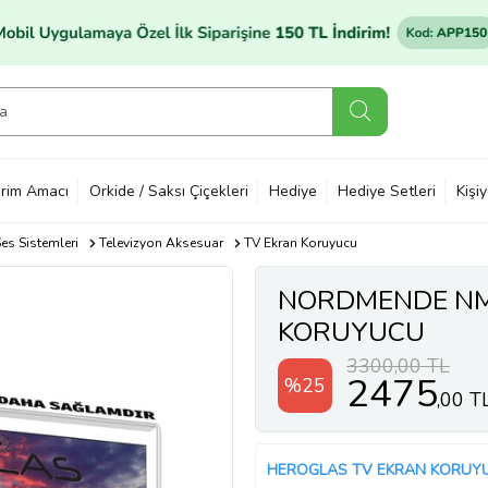
rim Amacı
Orkide / Saksı Çiçekleri
Hediye
Hediye Setleri
Kişi
es Sistemleri
Televizyon Aksesuar
TV Ekran Koruyucu
NORDMENDE NM
KORUYUCU
3300,00 TL
2475
%25
,00 T
HEROGLAS TV EKRAN KORUY