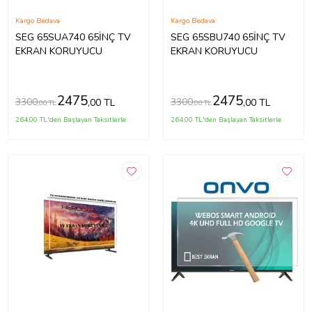
Kargo Bedava
Kargo Bedava
SEG 65SUA740 65İNÇ TV
SEG 65SBU740 65İNÇ TV
EKRAN KORUYUCU
EKRAN KORUYUCU
2475
2475
3300
3300
,00 TL
,00 TL
,00 TL
,00 TL
264,00 TL'den Başlayan Taksitlerle
264,00 TL'den Başlayan Taksitlerle