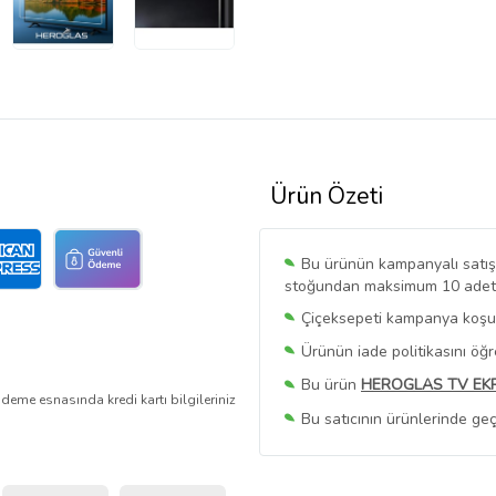
Ürün Özeti
Bu ürünün kampanyalı satışı 
stoğundan maksimum 10 adet sa
Çiçeksepeti kampanya koşull
Ürünün iade politikasını öğ
Bu ürün
HEROGLAS TV EK
deme esnasında kredi kartı bilgileriniz
Bu satıcının ürünlerinde geç
Bu Satıcının
Tüm Ürünlerini
Ürün sayfasında gördüğünüz f