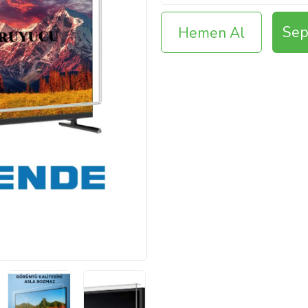
Sep
Hemen Al