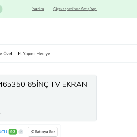
Yardım
Çiçeksepeti'nde Satış Yap
ye Özel
El Yapımı Hediye
65350 65İNÇ TV EKRAN
L
UCU
9,3
Satıcıya Sor