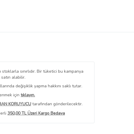
stoklarla sınırlıdır. Bir tüketici bu kampanya
tın alabilir.
arında değişiklik yapma hakkını saklı tutar.
renmek için
tıklayın.
RAN KORUYUCU
tarafından gönderilecektir.
erli
350,00 TL Üzeri Kargo Bedava
 Görüntüle
iyat bilgileri, satıcı tarafından