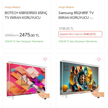
Kargo Bedava
Kargo Bedava
BOTECH 65BSE8503 65İNÇ
Samsung 85QN85F TV
TV EKRAN KORUYUCU
EKRAN KORUYUCU -
Samsung 85" inç 214cm 216
Ekran Tv ekran Koruyucu
3795
,63 TL
QE85QN85FAUXTK
2475
Sepette %12 İndirim
3340
,15 TL
3300
,00 TL
,00 TL
264,00 TL'den Başlayan Taksitlerle
356,28 TL'den Başlayan Taksitlerle