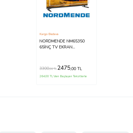
Kargo Bedava
NORDMENDE NM65350
65İNÇ TV EKRAN
KORUYUCU
2475
3300
,00 TL
,00 TL
264,00 TL'den Başlayan Taksitlerle