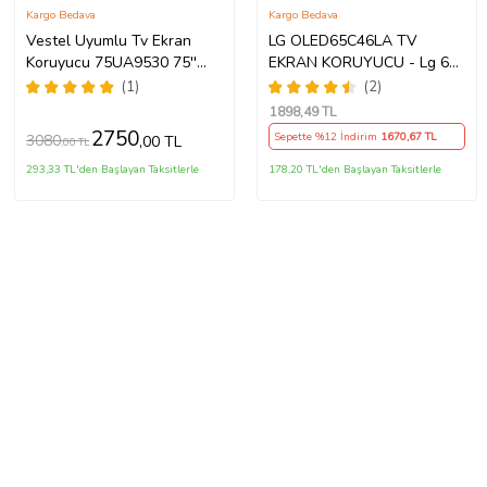
Kargo Bedava
Kargo Bedava
Vestel Uyumlu Tv Ekran
LG OLED65C46LA TV
Koruyucu 75UA9530 75''
EKRAN KORUYUCU - Lg 65"
189 Ekran 4K Smart Android
inç 4k Oled Evo Ekran
(1)
(2)
TV
Koruyucu
1898
,49 TL
2750
Sepette %12 İndirim
1670
,67 TL
3080
,00 TL
,00 TL
293,33 TL'den Başlayan Taksitlerle
178,20 TL'den Başlayan Taksitlerle