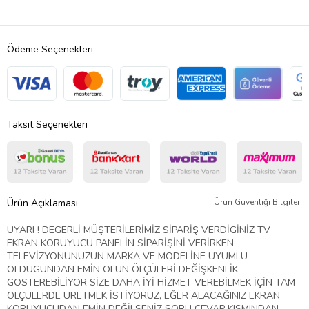
Ödeme Seçenekleri
Taksit Seçenekleri
Ürün Açıklaması
Ürün Güvenliği Bilgileri
UYARI ! DEGERLİ MÜŞTERİLERİMİZ SİPARİŞ VERDİGİNİZ TV
EKRAN KORUYUCU PANELİN SİPARİŞİNİ VERİRKEN
TELEVİZYONUNUZUN MARKA VE MODELİNE UYUMLU
OLDUGUNDAN EMİN OLUN ÖLÇÜLERİ DEĞİŞKENLİK
GÖSTEREBİLİYOR SİZE DAHA İYİ HİZMET VEREBİLMEK İÇİN TAM
ÖLÇÜLERDE ÜRETMEK İSTİYORUZ, EĞER ALACAĞINIZ EKRAN
KORUYUCUDAN EMİN DEĞİLSENİZ SORU CEVAP KISMINDAN