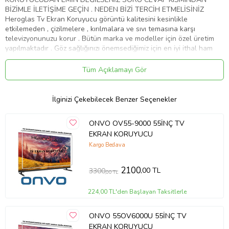
BİZİMLE İLETİŞİME GEÇİN . NEDEN BİZİ TERCİH ETMELİSİNİZ
Heroglas Tv Ekran Koruyucu görüntü kalitesini kesinlikle
etkilemeden , çizilmelere , kırılmalara ve sıvı temasına karşı
televizyonunuzu korur . Bütün marka ve modeller için özel üretim
yapılmaktadır . Göz sağlığınızı önemsediğimiz için en iyi ithal ham
maddeyi kullanıyoruz .Ekranınızın yıllar sonra dahi ilk gün ki gibi
kalmasını sağlar Ürünlerimiz görüntü , solma ve sararma kaybına
Tüm Açıklamayı Gör
karşı 10 yıl garanti kapsamındadır . Full HD 4K - 8K ve tüm TV' ler
de test edilmiştir . Aşırı darbelere karşı dayanıklıdır. Tamamen
%100 şeffaflığa sahiptir. Televizyon ekranından 10 kat daha
İlginizi Çekebilecek Benzer Seçenekler
sağlamdır . Cam gibi keskin değildir.Size ve çoçuklarınıza zarar
vermez . Renklerde kesinlikle bozulma olmaz aksine canlılık katar .
ONVO OV55-9000 55İNÇ TV
Ürünümüzü televizyonunuza birebir ölçüde yaptığımız için ve
EKRAN KORUYUCU
tamamen şeffaf bir görünüme sahip olduğu için farkedilmez. Nemli
ve yumuşak mikrofiber bez ile kolaylıkla silebilirsiniz . Montajı kolay
Kargo Bedava
ve zahmetsizdir. Servis gerekmemektedir . Ürünümüz özel
ambalajında son derece korunaklı bir şekilde gelmektedir . ''
2100
,00 TL
3300
,00 TL
HEROGLAS EVİNİZDEKİ KAHRAMAN '' Whatsap iletişim hattı :
05533058368
224,00 TL'den Başlayan Taksitlerle
Ürün Kodu:
kcm68228022
ONVO 55OV6000U 55İNÇ TV
EKRAN KORUYUCU