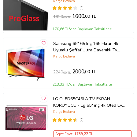
Kargo Bedava
(3)
1600
,00 TL
1920
,00 TL
170,66 TL'den Başlayan Taksitlerle
Samsung 65" 65 Inç 165 Ekran 4k
Uyumlu Şeffaf Ultra Dayanıklı Tv
Ekran KORUYUCU
Kargo Bedava
2000
,00 TL
2240
,00 TL
213,33 TL'den Başlayan Taksitlerle
LG OLED65C46LA TV EKRAN
KORUYUCU - Lg 65" inç 4k Oled Evo
Ekran Koruyucu
Kargo Bedava
(2)
Sepet Fiyatı
1759
,22 TL