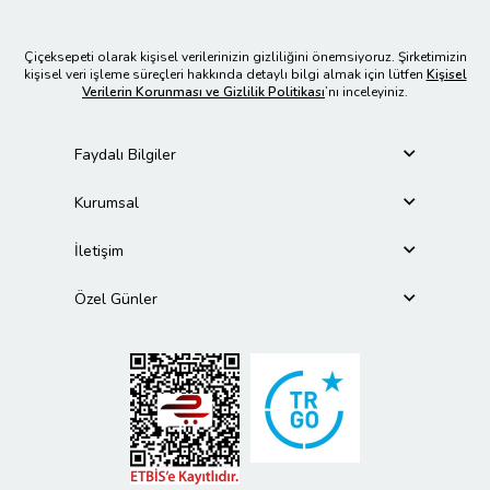
Çiçeksepeti olarak kişisel verilerinizin gizliliğini önemsiyoruz. Şirketimizin
kişisel veri işleme süreçleri hakkında detaylı bilgi almak için lütfen
Kişisel
Verilerin Korunması ve Gizlilik Politikası
’nı inceleyiniz.
Faydalı Bilgiler
Kurumsal
İletişim
Özel Günler