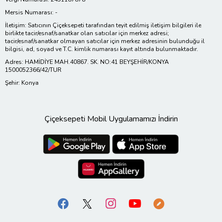
Mersis Numarası: -
İletişim: Satıcının Çiçeksepeti tarafından teyit edilmiş iletişim bilgileri ile
birlikte tacir/esnaf/sanatkar olan satıcılar için merkez adresi;
tacir/esnaf/sanatkar olmayan satıcılar için merkez adresinin bulunduğu il
bilgisi, ad, soyad ve T.C. kimlik numarası kayıt altında bulunmaktadır.
Adres: HAMİDİYE MAH.40867. SK. NO:41 BEYŞEHİR/KONYA
1500052366/42/TUR
Şehir: Konya
Çiçeksepeti Mobil Uygulamamızı İndirin