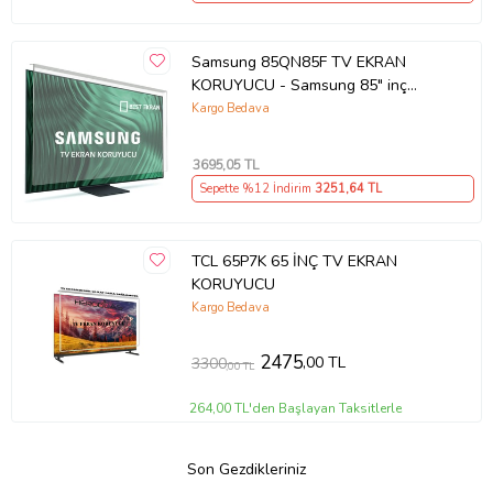
Samsung 85QN85F TV EKRAN
KORUYUCU - Samsung 85" inç
214cm 216 Ekran Tv ekran Koruyucu
Kargo Bedava
QE85QN85FAUXTK
3695
,05 TL
Sepette %12 İndirim
3251
,64 TL
TCL 65P7K 65 İNÇ TV EKRAN
KORUYUCU
Kargo Bedava
2475
,00 TL
3300
,00 TL
264,00 TL'den Başlayan Taksitlerle
Son Gezdikleriniz