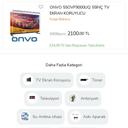
ONVO 55OVF9000UQ 55İNÇ TV
EKRAN KORUYUCU
Kargo Bedava
2100
,00 TL
3300
,00 TL
224,00 TL'den Başlayan Taksitlerle
Daha Fazla Kategori
TV Ekran Koruyucu
Toner
Televizyon
Antoryum
Su Arıtma cihazı
Askı Aparatı