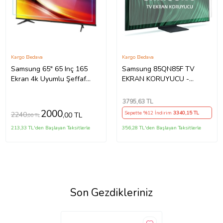
Kargo Bedava
Kargo Bedava
Samsung 65" 65 Inç 165
Samsung 85QN85F TV
Ekran 4k Uyumlu Şeffaf
EKRAN KORUYUCU -
Ultra Dayanıklı Tv Ekran
Samsung 85" inç 214cm 216
KORUYUCU
Ekran Tv ekran Koruyucu
3795
,63 TL
QE85QN85FAUXTK
2000
Sepette %12 İndirim
3340
,15 TL
2240
,00 TL
,00 TL
213,33 TL'den Başlayan Taksitlerle
356,28 TL'den Başlayan Taksitlerle
Son Gezdikleriniz