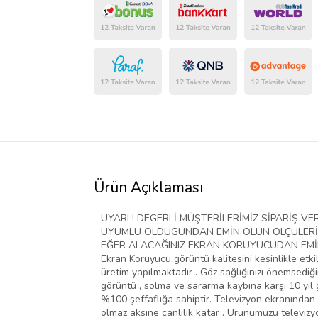
Ürün Açıklaması
UYARI ! DEGERLİ MÜŞTERİLERİMİZ SİPARİŞ 
UYUMLU OLDUGUNDAN EMİN OLUN ÖLÇÜLERİ D
EĞER ALACAĞINIZ EKRAN KORUYUCUDAN EMİN D
Ekran Koruyucu görüntü kalitesini kesinlikle etki
üretim yapılmaktadır . Göz sağlığınızı önemsediğim
görüntü , solma ve sararma kaybına karşı 10 yıl g
%100 şeffaflığa sahiptir. Televizyon ekranından 
olmaz aksine canlılık katar . Ürünümüzü televiz