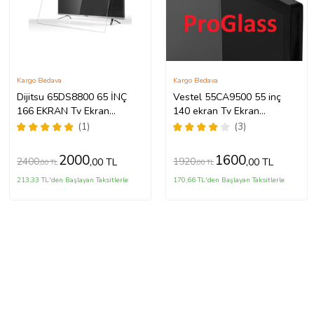
Kargo Bedava
Kargo Bedava
Dijitsu 65DS8800 65 İNÇ
Vestel 55CA9500 55 inç
166 EKRAN Tv Ekran
140 ekran Tv Ekran
Koruyucu
Koruyucu
(1)
(3)
2000
1600
2400
1920
,00 TL
,00 TL
,00 TL
,00 TL
213,33 TL'den Başlayan Taksitlerle
170,66 TL'den Başlayan Taksitlerle