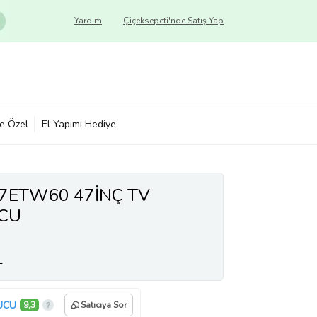
Yardım
Çiçeksepeti'nde Satış Yap
ye Özel
El Yapımı Hediye
7ETW60 47İNÇ TV
CU
L
UCU
9,3
Satıcıya Sor