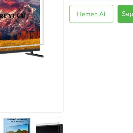
Sep
Hemen Al