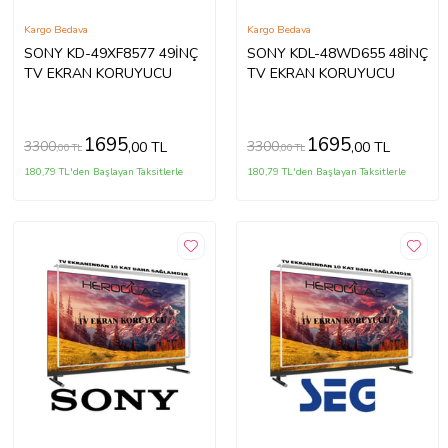
Kargo Bedava
Kargo Bedava
SONY KD-49XF8577 49İNÇ
SONY KDL-48WD655 48İNÇ
TV EKRAN KORUYUCU
TV EKRAN KORUYUCU
1695
1695
3300
3300
,00 TL
,00 TL
,00 TL
,00 TL
180,79 TL'den Başlayan Taksitlerle
180,79 TL'den Başlayan Taksitlerle