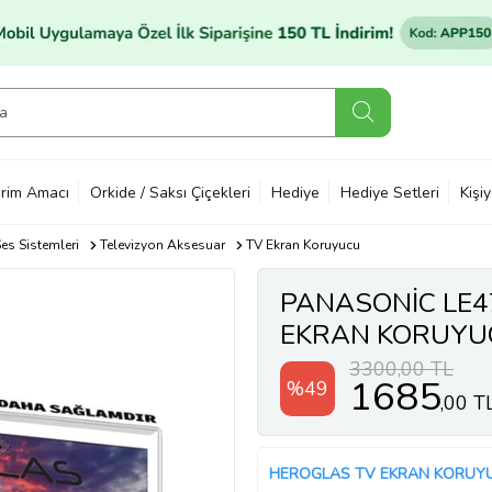
rim Amacı
Orkide / Saksı Çiçekleri
Hediye
Hediye Setleri
Kişi
es Sistemleri
Televizyon Aksesuar
TV Ekran Koruyucu
PANASONİC LE4
EKRAN KORUYU
3300,00 TL
1685
%49
,00 T
HEROGLAS TV EKRAN KORUY