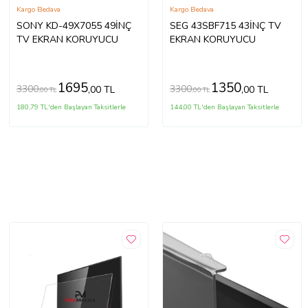
Kargo Bedava
Kargo Bedava
SONY KD-49X7055 49İNÇ
SEG 43SBF715 43İNÇ TV
TV EKRAN KORUYUCU
EKRAN KORUYUCU
1695
1350
3300
3300
,00 TL
,00 TL
,00 TL
,00 TL
180,79 TL'den Başlayan Taksitlerle
144,00 TL'den Başlayan Taksitlerle