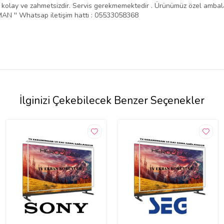
ntajı kolay ve zahmetsizdir. Servis gerekmemektedir . Ürünümüz özel amba
N '' Whatsap iletişim hattı : 05533058368
İlginizi Çekebilecek Benzer Seçenekler