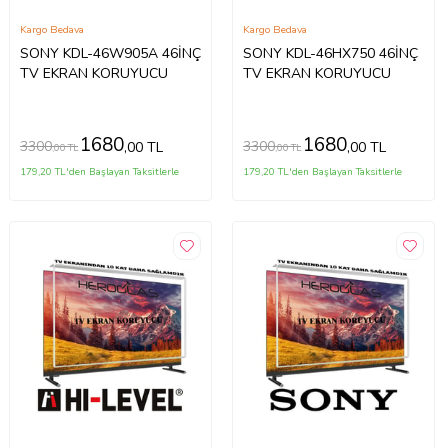
Kargo Bedava
Kargo Bedava
SONY KDL-46W905A 46İNÇ
SONY KDL-46HX750 46İNÇ
TV EKRAN KORUYUCU
TV EKRAN KORUYUCU
1680
1680
3300
3300
,00 TL
,00 TL
,00 TL
,00 TL
179,20 TL'den Başlayan Taksitlerle
179,20 TL'den Başlayan Taksitlerle