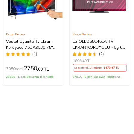
Kargo Bedava
Kargo Bedava
Vestel Uyumlu Tv Ekran
LG OLED65C46LA TV
Koruyucu 75UA9530 75''
EKRAN KORUYUCU - Lg 65"
189 Ekran 4K Smart Android
inç 4k Oled Evo Ekran
(1)
(2)
TV
Koruyucu
1898
,49 TL
2750
Sepette %12 İndirim
1670
,67 TL
3080
,00 TL
,00 TL
293,33 TL'den Başlayan Taksitlerle
178,20 TL'den Başlayan Taksitlerle