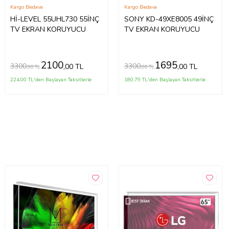
Kargo Bedava
Kargo Bedava
Hİ-LEVEL 55UHL730 55İNÇ
SONY KD-49XE8005 49İNÇ
TV EKRAN KORUYUCU
TV EKRAN KORUYUCU
2100
1695
3300
3300
,00 TL
,00 TL
,00 TL
,00 TL
224,00 TL'den Başlayan Taksitlerle
180,79 TL'den Başlayan Taksitlerle