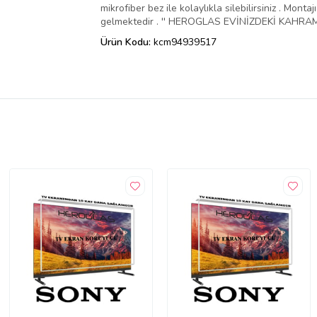
mikrofiber bez ile kolaylıkla silebilirsiniz . Mo
gelmektedir . '' HEROGLAS EVİNİZDEKİ KAHRAMA
Ürün Kodu:
kcm94939517