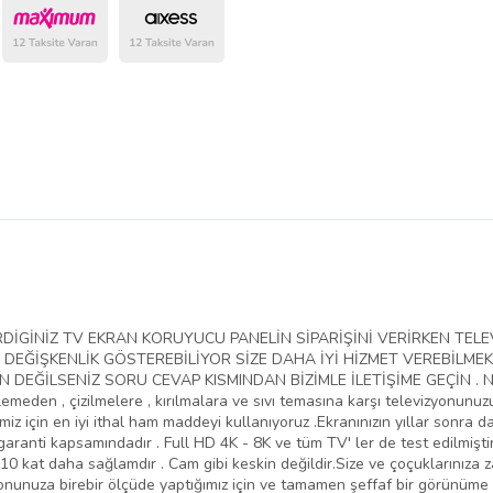
belirlenmektedir.
VERDİGİNİZ TV EKRAN KORUYUCU PANELİN SİPARİŞİNİ VERİRKEN T
EĞİŞKENLİK GÖSTEREBİLİYOR SİZE DAHA İYİ HİZMET VEREBİLMEK
EĞİLSENİZ SORU CEVAP KISMINDAN BİZİMLE İLETİŞİME GEÇİN . NED
lemeden , çizilmelere , kırılmalara ve sıvı temasına karşı televizyonunu
iz için en iyi ithal ham maddeyi kullanıyoruz .Ekranınızın yıllar sonra da
aranti kapsamındadır . Full HD 4K - 8K ve tüm TV' ler de test edilmiştir
10 kat daha sağlamdır . Cam gibi keskin değildir.Size ve çoçuklarınıza 
yonunuza birebir ölçüde yaptığımız için ve tamamen şeffaf bir görünüme