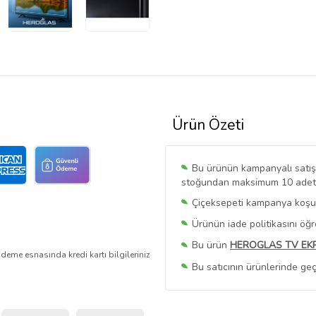
Ürün Özeti
Bu ürünün kampanyalı satışı 
stoğundan maksimum 10 adet sa
Çiçeksepeti kampanya koşull
Ürünün iade politikasını öğ
Bu ürün
HEROGLAS TV EK
deme esnasında kredi kartı bilgileriniz
Bu satıcının ürünlerinde geç
Bu Satıcının
Tüm Ürünlerini
Ürün sayfasında gördüğünüz f