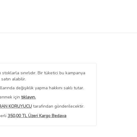
stoklarla sınırlıdır. Bir tüketici bu kampanya
tın alabilir.
arında değişiklik yapma hakkını saklı tutar.
renmek için
tıklayın.
RAN KORUYUCU
tarafından gönderilecektir.
erli
350,00 TL Üzeri Kargo Bedava
 Görüntüle
iyat bilgileri, satıcı tarafından