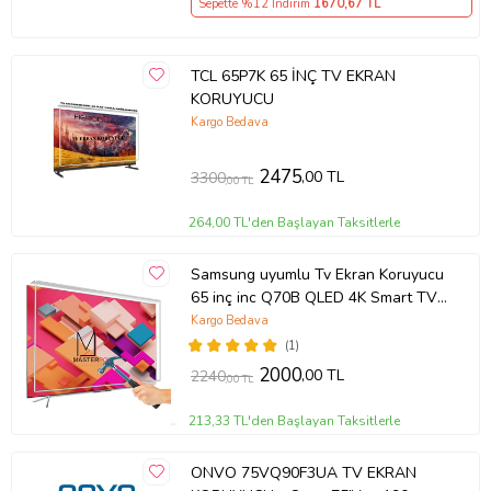
Sepette %12 İndirim
1670
,67 TL
TCL 65P7K 65 İNÇ TV EKRAN
KORUYUCU
Kargo Bedava
2475
,00 TL
3300
,00 TL
264,00 TL'den Başlayan Taksitlerle
Samsung uyumlu Tv Ekran Koruyucu
65 inç inc Q70B QLED 4K Smart TV
(2022) QE65Q70BATXTK
Kargo Bedava
(1)
2000
,00 TL
2240
,00 TL
213,33 TL'den Başlayan Taksitlerle
ONVO 75VQ90F3UA TV EKRAN