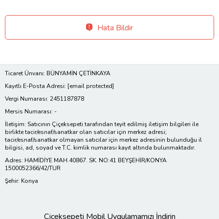
Hata Bildir
Ticaret Ünvanı: BÜNYAMİN ÇETİNKAYA
Kayıtlı E-Posta Adresi:
[email protected]
Vergi Numarası: 2451187878
Mersis Numarası: -
İletişim: Satıcının Çiçeksepeti tarafından teyit edilmiş iletişim bilgileri ile
birlikte tacir/esnaf/sanatkar olan satıcılar için merkez adresi;
tacir/esnaf/sanatkar olmayan satıcılar için merkez adresinin bulunduğu il
bilgisi, ad, soyad ve T.C. kimlik numarası kayıt altında bulunmaktadır.
Adres: HAMİDİYE MAH.40867. SK. NO:41 BEYŞEHİR/KONYA
1500052366/42/TUR
Şehir: Konya
Çiçeksepeti Mobil Uygulamamızı İndirin