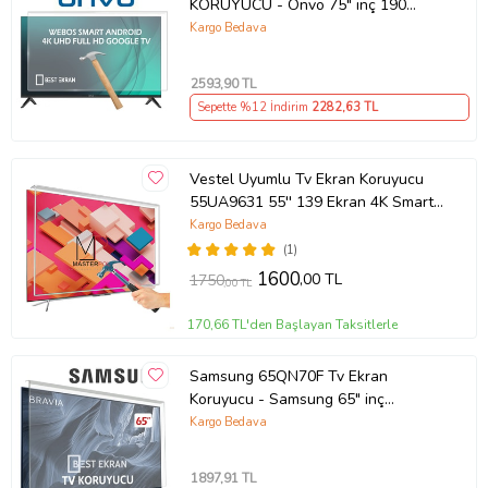
KORUYUCU - Onvo 75" inç 190
Ekran QLED Şeffaf Koruma paneli
Kargo Bedava
2593
,90 TL
Sepette %12 İndirim
2282
,63 TL
Vestel Uyumlu Tv Ekran Koruyucu
55UA9631 55'' 139 Ekran 4K Smart
Android TV
Kargo Bedava
(1)
1600
,00 TL
1750
,00 TL
170,66 TL'den Başlayan Taksitlerle
Samsung 65QN70F Tv Ekran
Koruyucu - Samsung 65" inç
KIRILMAZ QLED KORUYUCU
Kargo Bedava
QE65QN70FAUXTK
1897
,91 TL