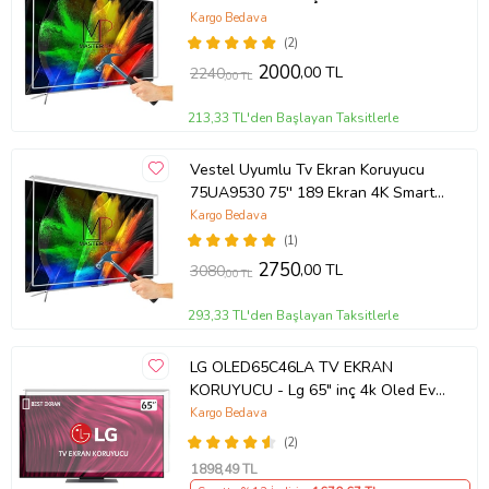
TCL QLED 4K TV
Kargo Bedava
(2)
2000
,00 TL
2240
,00 TL
213,33 TL'den Başlayan Taksitlerle
Vestel Uyumlu Tv Ekran Koruyucu
75UA9530 75'' 189 Ekran 4K Smart
Android TV
Kargo Bedava
(1)
2750
,00 TL
3080
,00 TL
293,33 TL'den Başlayan Taksitlerle
LG OLED65C46LA TV EKRAN
KORUYUCU - Lg 65" inç 4k Oled Evo
Ekran Koruyucu
Kargo Bedava
(2)
1898
,49 TL