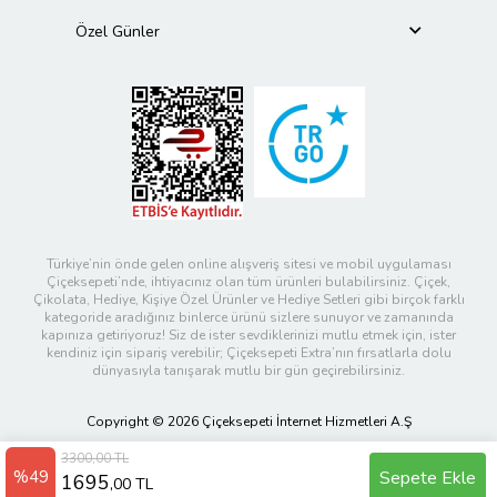
Özel Günler
Türkiye’nin önde gelen online alışveriş sitesi ve mobil uygulaması
Çiçeksepeti’nde, ihtiyacınız olan tüm ürünleri bulabilirsiniz. Çiçek,
Çikolata, Hediye, Kişiye Özel Ürünler ve Hediye Setleri gibi birçok farklı
kategoride aradığınız binlerce ürünü sizlere sunuyor ve zamanında
kapınıza getiriyoruz! Siz de ister sevdiklerinizi mutlu etmek için, ister
kendiniz için sipariş verebilir; Çiçeksepeti Extra’nın fırsatlarla dolu
dünyasıyla tanışarak mutlu bir gün geçirebilirsiniz.
Copyright © 2026 Çiçeksepeti İnternet Hizmetleri A.Ş
3300,00 TL
%49
Sepete Ekle
1695
,00 TL