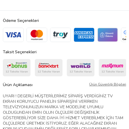
Ödeme Seçenekleri
Taksit Seçenekleri
Ürün Açıklaması
Ürün Güvenliği Bilgileri
UYARI ! DEGERLİ MÜŞTERİLERİMİZ SİPARİŞ VERDİGİNİZ TV
EKRAN KORUYUCU PANELİN SİPARİŞİNİ VERİRKEN
TELEVİZYONUNUZUN MARKA VE MODELİNE UYUMLU
OLDUGUNDAN EMİN OLUN ÖLÇÜLERİ DEĞİŞKENLİK
GÖSTEREBİLİYOR SİZE DAHA İYİ HİZMET VEREBİLMEK İÇİN TAM
ÖLÇÜLERDE ÜRETMEK İSTİYORUZ, EĞER ALACAĞINIZ EKRAN
KORUYUCUDAN EMİN DEĞİLSENİZ SORU CEVAP KISMINDAN