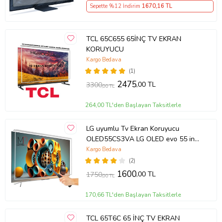
Sepette %12 İndirim
1670
,16 TL
TCL 65C655 65İNÇ TV EKRAN
KORUYUCU
Kargo Bedava
(1)
2475
,00 TL
3300
,00 TL
264,00 TL'den Başlayan Taksitlerle
LG uyumlu Tv Ekran Koruyucu
OLED55CS3VA LG OLED evo 55 inç
inc CS3 Serisi 4K Smart TV
Kargo Bedava
(2)
1600
,00 TL
1750
,00 TL
170,66 TL'den Başlayan Taksitlerle
TCL 65T6C 65 İNÇ TV EKRAN