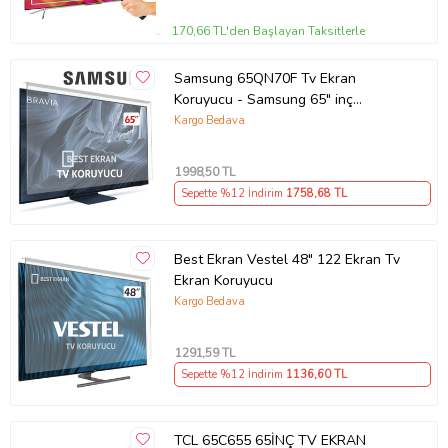
170,66 TL'den Başlayan Taksitlerle
Samsung 65QN70F Tv Ekran
Koruyucu - Samsung 65" inç
KIRILMAZ QLED KORUYUCU
Kargo Bedava
QE65QN70FAUXTK
1998
,50 TL
Sepette %12 İndirim
1758
,68 TL
Best Ekran Vestel 48" 122 Ekran Tv
Ekran Koruyucu
Kargo Bedava
1291
,59 TL
Sepette %12 İndirim
1136
,60 TL
TCL 65C655 65İNÇ TV EKRAN