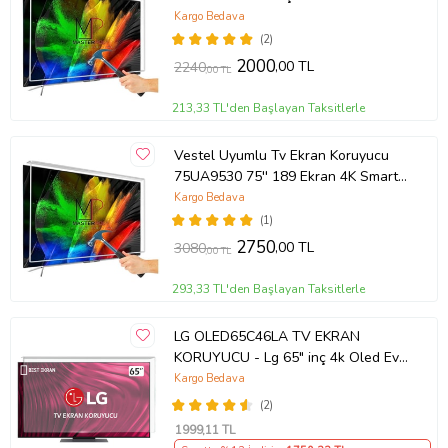
TCL QLED 4K TV
Kargo Bedava
(2)
2000
,00 TL
2240
,00 TL
213,33 TL'den Başlayan Taksitlerle
Vestel Uyumlu Tv Ekran Koruyucu
75UA9530 75'' 189 Ekran 4K Smart
Android TV
Kargo Bedava
(1)
2750
,00 TL
3080
,00 TL
293,33 TL'den Başlayan Taksitlerle
LG OLED65C46LA TV EKRAN
KORUYUCU - Lg 65" inç 4k Oled Evo
Ekran Koruyucu
Kargo Bedava
(2)
1999
,11 TL