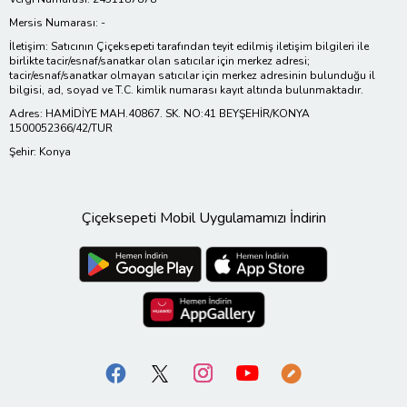
Mersis Numarası: -
İletişim: Satıcının Çiçeksepeti tarafından teyit edilmiş iletişim bilgileri ile
birlikte tacir/esnaf/sanatkar olan satıcılar için merkez adresi;
tacir/esnaf/sanatkar olmayan satıcılar için merkez adresinin bulunduğu il
bilgisi, ad, soyad ve T.C. kimlik numarası kayıt altında bulunmaktadır.
Adres: HAMİDİYE MAH.40867. SK. NO:41 BEYŞEHİR/KONYA
1500052366/42/TUR
Şehir: Konya
Çiçeksepeti Mobil Uygulamamızı İndirin