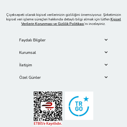
Çiçeksepeti olarak kişisel verilerinizin gizliliğini önemsiyoruz. Şirketimizin
kişisel veri işleme süreçleri hakkında detaylı bilgi almak için lütfen
Kişisel
Verilerin Korunması ve Gizlilik Politikası
’nı inceleyiniz.
Faydalı Bilgiler
Kurumsal
İletişim
Özel Günler