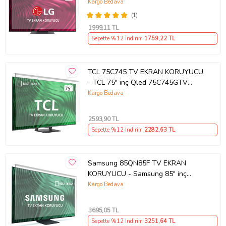
Koruyucu
Kargo Bedava
(1)
1999
,11 TL
Sepette %12 İndirim
1759
,22 TL
TCL 75C745 TV EKRAN KORUYUCU
- TCL 75" inç Qled 75C745GTV
Ekran Koruyucu
Kargo Bedava
2593
,90 TL
Sepette %12 İndirim
2282
,63 TL
Samsung 85QN85F TV EKRAN
KORUYUCU - Samsung 85" inç
214cm 216 Ekran Tv ekran Koruyucu
Kargo Bedava
QE85QN85FAUXTK
3695
,05 TL
Sepette %12 İndirim
3251
,64 TL