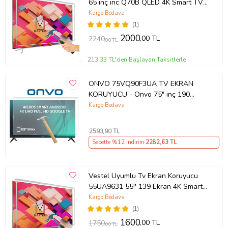
65 inç inc Q70B QLED 4K Smart TV
(2022) QE65Q70BATXTK
Kargo Bedava
(1)
2000
,00 TL
2240
,00 TL
213,33 TL'den Başlayan Taksitlerle
ONVO 75VQ90F3UA TV EKRAN
KORUYUCU - Onvo 75" inç 190
Ekran QLED Şeffaf Koruma paneli
Kargo Bedava
2593
,90 TL
Sepette %12 İndirim
2282
,63 TL
Vestel Uyumlu Tv Ekran Koruyucu
55UA9631 55'' 139 Ekran 4K Smart
Android TV
Kargo Bedava
(1)
1600
,00 TL
1750
,00 TL