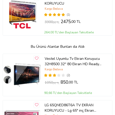
KORUYUCU
Kargo Bedava
(1)
2475
,00 TL
3300
,00 TL
264,00 TL'den Başlayan Taksitlerle
Bu Ürünü Alanlar Bunları da Aldı
Vestel Uyumlu Tv Ekran Koruyucu
32H8500 32'' 80 Ekran HD Ready
TV
Kargo Bedava
(2)
850
,00 TL
1050
,00 TL
90,66 TL'den Başlayan Taksitlerle
LG 65QNED86T6A TV EKRAN
KORUYUCU - Lg 65" inç Ekran