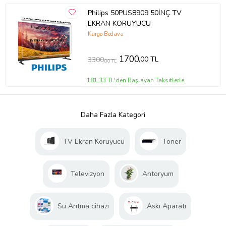
Philips 50PUS8909 50İNÇ TV
EKRAN KORUYUCU
Kargo Bedava
1700
,00 TL
3300
,00 TL
181,33 TL'den Başlayan Taksitlerle
Daha Fazla Kategori
TV Ekran Koruyucu
Toner
Televizyon
Antoryum
Su Arıtma cihazı
Askı Aparatı