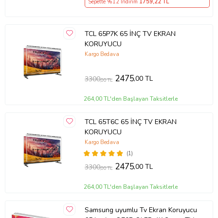
Sepette %12 İndirim
1759
,22 TL
TCL 65P7K 65 İNÇ TV EKRAN
KORUYUCU
Kargo Bedava
2475
,00 TL
3300
,00 TL
264,00 TL'den Başlayan Taksitlerle
TCL 65T6C 65 İNÇ TV EKRAN
KORUYUCU
Kargo Bedava
(1)
2475
,00 TL
3300
,00 TL
264,00 TL'den Başlayan Taksitlerle
Samsung uyumlu Tv Ekran Koruyucu