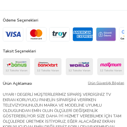
Ödeme Seçenekleri
Taksit Seçenekleri
Ürün Açıklaması
Ürün Güvenliği Bilgileri
UYARI ! DEGERLİ MÜŞTERİLERİMİZ SİPARİŞ VERDİGİNİZ TV
EKRAN KORUYUCU PANELİN SİPARİŞİNİ VERİRKEN
TELEVİZYONUNUZUN MARKA VE MODELİNE UYUMLU
OLDUGUNDAN EMİN OLUN ÖLÇÜLERİ DEĞİŞKENLİK
GÖSTEREBİLİYOR SİZE DAHA İYİ HİZMET VEREBİLMEK İÇİN TAM
ÖLÇÜLERDE ÜRETMEK İSTİYORUZ, EĞER ALACAĞINIZ EKRAN
KORUYUCUDAN EMİN DEĞİLSENİZ SORU CEVAP KISMINDAN