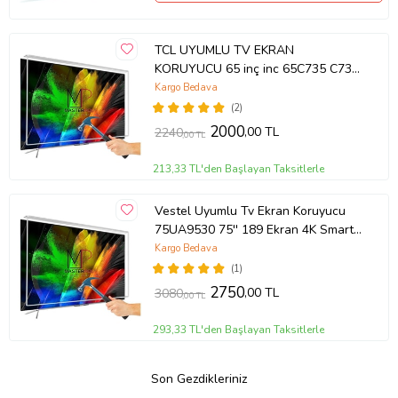
TCL UYUMLU TV EKRAN
KORUYUCU 65 inç inc 65C735 C735
TCL QLED 4K TV
Kargo Bedava
(2)
2000
,00 TL
2240
,00 TL
213,33 TL'den Başlayan Taksitlerle
Vestel Uyumlu Tv Ekran Koruyucu
75UA9530 75'' 189 Ekran 4K Smart
Android TV
Kargo Bedava
(1)
2750
,00 TL
3080
,00 TL
293,33 TL'den Başlayan Taksitlerle
Son Gezdikleriniz