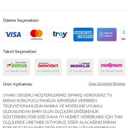
Ödeme Seçenekleri
Taksit Seçenekleri
Ürün Açıklaması
Ürün Güvenliği Bilgileri
UYARI ! DEGERLİ MÜŞTERİLERİMİZ SİPARİŞ VERDİGİNİZ TV
EKRAN KORUYUCU PANELİN SİPARİŞİNİ VERİRKEN
TELEVİZYONUNUZUN MARKA VE MODELİNE UYUMLU
OLDUGUNDAN EMİN OLUN ÖLÇÜLERİ DEĞİŞKENLİK
GÖSTEREBİLİYOR SİZE DAHA İYİ HİZMET VEREBİLMEK İÇİN TAM
ÖLÇÜLERDE ÜRETMEK İSTİYORUZ, EĞER ALACAĞINIZ EKRAN
KORUYUCUDAN EMİN DEĞİLSENİZ SORU CEVAP KISMINDAN