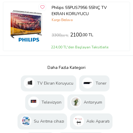
Philips 55PUS7956 55İNÇ TV
EKRAN KORUYUCU
Kargo Bedava
2100
,00 TL
3300
,00 TL
224,00 TL'den Başlayan Taksitlerle
Daha Fazla Kategori
TV Ekran Koruyucu
Toner
Televizyon
Antoryum
Su Arıtma cihazı
Askı Aparatı