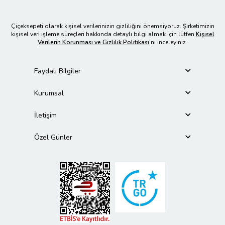
Çiçeksepeti olarak kişisel verilerinizin gizliliğini önemsiyoruz. Şirketimizin
kişisel veri işleme süreçleri hakkında detaylı bilgi almak için lütfen
Kişisel
Verilerin Korunması ve Gizlilik Politikası
’nı inceleyiniz.
Faydalı Bilgiler
Kurumsal
İletişim
Özel Günler