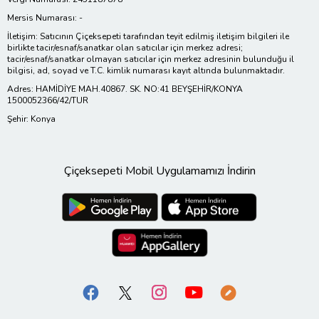
Mersis Numarası: -
İletişim: Satıcının Çiçeksepeti tarafından teyit edilmiş iletişim bilgileri ile
birlikte tacir/esnaf/sanatkar olan satıcılar için merkez adresi;
tacir/esnaf/sanatkar olmayan satıcılar için merkez adresinin bulunduğu il
bilgisi, ad, soyad ve T.C. kimlik numarası kayıt altında bulunmaktadır.
Adres: HAMİDİYE MAH.40867. SK. NO:41 BEYŞEHİR/KONYA
1500052366/42/TUR
Şehir: Konya
Çiçeksepeti Mobil Uygulamamızı İndirin