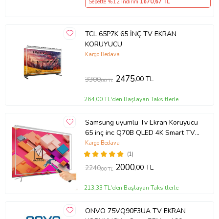
Sepette %12 İndirim
1670
,67 TL
TCL 65P7K 65 İNÇ TV EKRAN
KORUYUCU
Kargo Bedava
2475
,00 TL
3300
,00 TL
264,00 TL'den Başlayan Taksitlerle
Samsung uyumlu Tv Ekran Koruyucu
65 inç inc Q70B QLED 4K Smart TV
(2022) QE65Q70BATXTK
Kargo Bedava
(1)
2000
,00 TL
2240
,00 TL
213,33 TL'den Başlayan Taksitlerle
ONVO 75VQ90F3UA TV EKRAN