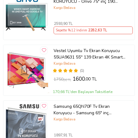
KORUYUCU - Onvo 75" inç 190
Ekran QLED Şeffaf Koruma paneli
Kargo Bedava
2593
,90 TL
Sepette %12 İndirim
2282
,63 TL
Vestel Uyumlu Tv Ekran Koruyucu
55UA9631 55'' 139 Ekran 4K Smart
Android TV
Kargo Bedava
(1)
1600
,00 TL
1750
,00 TL
170,66 TL'den Başlayan Taksitlerle
Samsung 65QN70F Tv Ekran
Koruyucu - Samsung 65" inç
KIRILMAZ QLED KORUYUCU
Kargo Bedava
QE65QN70FAUXTK
1897
,91 TL