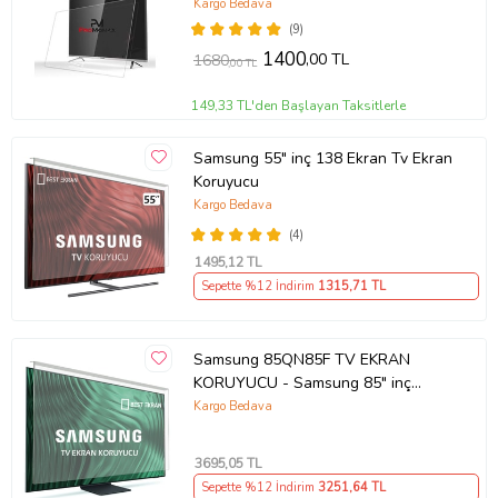
Kargo Bedava
(9)
1400
,00 TL
1680
,00 TL
149,33 TL'den Başlayan Taksitlerle
Samsung 55" inç 138 Ekran Tv Ekran
Koruyucu
Kargo Bedava
(4)
1495
,12 TL
Sepette %12 İndirim
1315
,71 TL
Samsung 85QN85F TV EKRAN
KORUYUCU - Samsung 85" inç
214cm 216 Ekran Tv ekran Koruyucu
Kargo Bedava
QE85QN85FAUXTK
3695
,05 TL
Sepette %12 İndirim
3251
,64 TL