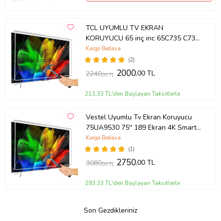
TCL UYUMLU TV EKRAN
KORUYUCU 65 inç inc 65C735 C735
TCL QLED 4K TV
Kargo Bedava
(2)
2000
,00 TL
2240
,00 TL
213,33 TL'den Başlayan Taksitlerle
Vestel Uyumlu Tv Ekran Koruyucu
75UA9530 75'' 189 Ekran 4K Smart
Android TV
Kargo Bedava
(1)
2750
,00 TL
3080
,00 TL
293,33 TL'den Başlayan Taksitlerle
Son Gezdikleriniz