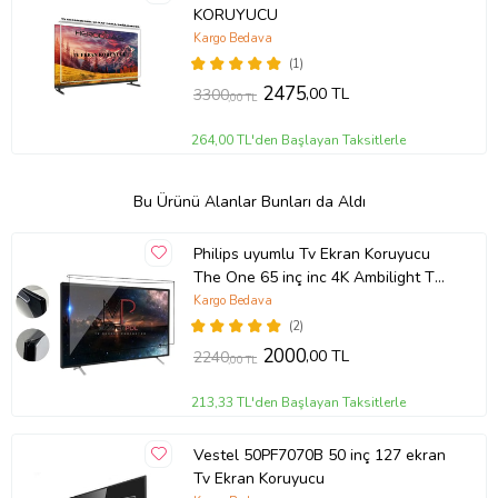
KORUYUCU
Kargo Bedava
(1)
2475
,00 TL
3300
,00 TL
264,00 TL'den Başlayan Taksitlerle
Bu Ürünü Alanlar Bunları da Aldı
Philips uyumlu Tv Ekran Koruyucu
The One 65 inç inc 4K Ambilight TV
65PUS8808/12
Kargo Bedava
(2)
2000
,00 TL
2240
,00 TL
213,33 TL'den Başlayan Taksitlerle
Vestel 50PF7070B 50 inç 127 ekran
Tv Ekran Koruyucu