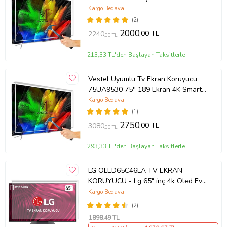
TCL QLED 4K TV
Kargo Bedava
(2)
2000
,00 TL
2240
,00 TL
213,33 TL'den Başlayan Taksitlerle
Vestel Uyumlu Tv Ekran Koruyucu
75UA9530 75'' 189 Ekran 4K Smart
Android TV
Kargo Bedava
(1)
2750
,00 TL
3080
,00 TL
293,33 TL'den Başlayan Taksitlerle
LG OLED65C46LA TV EKRAN
KORUYUCU - Lg 65" inç 4k Oled Evo
Ekran Koruyucu
Kargo Bedava
(2)
1898
,49 TL