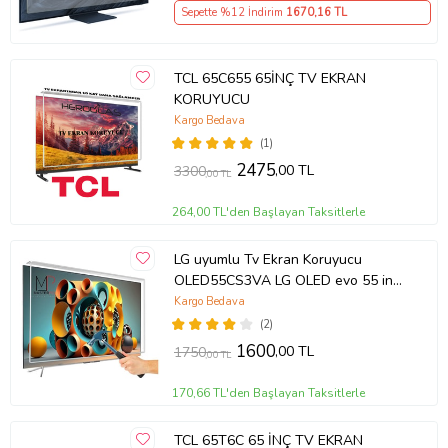
Sepette %12 İndirim
1670
,16 TL
TCL 65C655 65İNÇ TV EKRAN
KORUYUCU
Kargo Bedava
(1)
2475
,00 TL
3300
,00 TL
264,00 TL'den Başlayan Taksitlerle
LG uyumlu Tv Ekran Koruyucu
OLED55CS3VA LG OLED evo 55 inç
inc CS3 Serisi 4K Smart TV
Kargo Bedava
(2)
1600
,00 TL
1750
,00 TL
170,66 TL'den Başlayan Taksitlerle
TCL 65T6C 65 İNÇ TV EKRAN