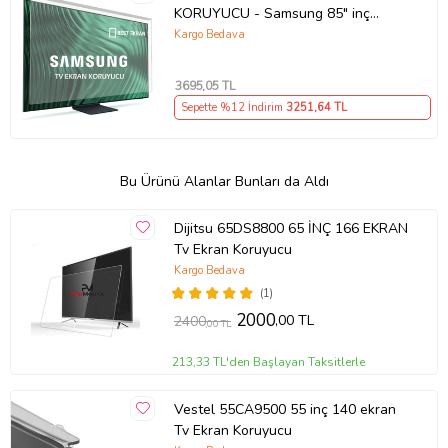
KORUYUCU - Samsung 85" inç
214cm 216 Ekran Tv ekran Koruyucu
Kargo Bedava
QE85QN85FAUXTK
3695
,05 TL
Sepette %12 İndirim
3251
,64 TL
Bu Ürünü Alanlar Bunları da Aldı
Dijitsu 65DS8800 65 İNÇ 166 EKRAN
Tv Ekran Koruyucu
Kargo Bedava
(1)
2000
,00 TL
2400
,00 TL
213,33 TL'den Başlayan Taksitlerle
Vestel 55CA9500 55 inç 140 ekran
Tv Ekran Koruyucu