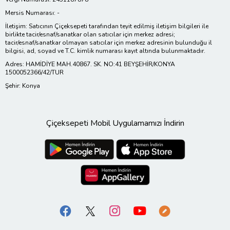
Mersis Numarası: -
İletişim: Satıcının Çiçeksepeti tarafından teyit edilmiş iletişim bilgileri ile
birlikte tacir/esnaf/sanatkar olan satıcılar için merkez adresi;
tacir/esnaf/sanatkar olmayan satıcılar için merkez adresinin bulunduğu il
bilgisi, ad, soyad ve T.C. kimlik numarası kayıt altında bulunmaktadır.
Adres: HAMİDİYE MAH.40867. SK. NO:41 BEYŞEHİR/KONYA
1500052366/42/TUR
Şehir: Konya
Çiçeksepeti Mobil Uygulamamızı İndirin