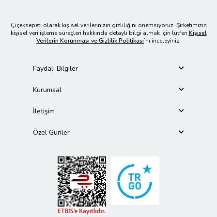
Çiçeksepeti olarak kişisel verilerinizin gizliliğini önemsiyoruz. Şirketimizin
kişisel veri işleme süreçleri hakkında detaylı bilgi almak için lütfen
Kişisel
Verilerin Korunması ve Gizlilik Politikası
’nı inceleyiniz.
Faydalı Bilgiler
Kurumsal
İletişim
Özel Günler