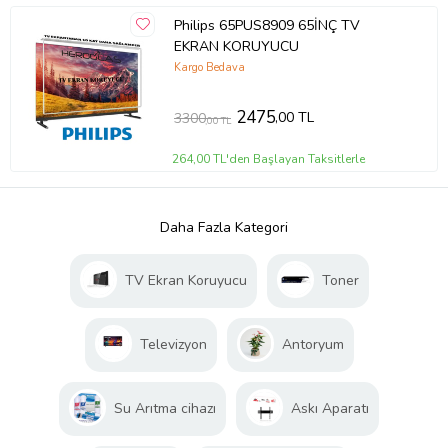
Philips 65PUS8909 65İNÇ TV
EKRAN KORUYUCU
Kargo Bedava
2475
,00 TL
3300
,00 TL
264,00 TL'den Başlayan Taksitlerle
Daha Fazla Kategori
TV Ekran Koruyucu
Toner
Televizyon
Antoryum
Su Arıtma cihazı
Askı Aparatı