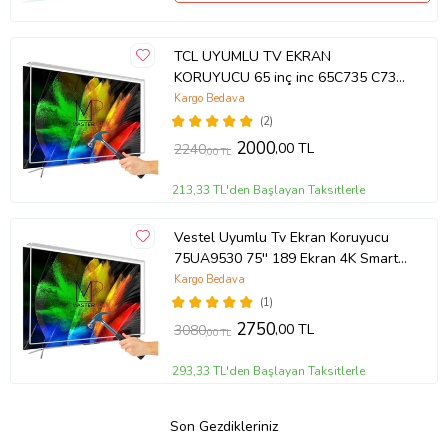
TCL UYUMLU TV EKRAN
KORUYUCU 65 inç inc 65C735 C735
TCL QLED 4K TV
Kargo Bedava
(2)
2000
,00 TL
2240
,00 TL
213,33 TL'den Başlayan Taksitlerle
Vestel Uyumlu Tv Ekran Koruyucu
75UA9530 75'' 189 Ekran 4K Smart
Android TV
Kargo Bedava
(1)
2750
,00 TL
3080
,00 TL
293,33 TL'den Başlayan Taksitlerle
Son Gezdikleriniz