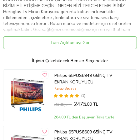
BİZİMLE İLETİŞİME GEÇİN . NEDEN BİZİ TERCİH ETMELİSİNİZ
Heroglas Tv Ekran Koruyucu görüntü kalitesini kesinlikle
etkilemeden , çizilmelere , kırılmalara ve sıvı temasına karşı
televizyonunuzu korur . Bütün marka ve modeller için özel üretim
yapılmaktadır . Göz sağlığınızı önemsediğimiz için en iyi ithal ham
maddeyi kullanıyoruz .Ekranınızın yıllar sonra dahi ilk gün ki gibi
kalmasını sağlar Ürünlerimiz görüntü , solma ve sararma kaybına
Tüm Açıklamayı Gör
karşı 10 yıl garanti kapsamındadır . Full HD 4K - 8K ve tüm TV' ler
de test edilmiştir . Aşırı darbelere karşı dayanıklıdır. Tamamen
%100 şeffaflığa sahiptir. Televizyon ekranından 10 kat daha
İlginizi Çekebilecek Benzer Seçenekler
sağlamdır . Cam gibi keskin değildir.Size ve çoçuklarınıza zarar
vermez . Renklerde kesinlikle bozulma olmaz aksine canlılık katar .
Philips 65PUS8949 65İNÇ TV
Ürünümüzü televizyonunuza birebir ölçüde yaptığımız için ve
EKRAN KORUYUCU
tamamen şeffaf bir görünüme sahip olduğu için farkedilmez. Nemli
ve yumuşak mikrofiber bez ile kolaylıkla silebilirsiniz . Montajı kolay
Kargo Bedava
ve zahmetsizdir. Servis gerekmemektedir . Ürünümüz özel
(1)
ambalajında son derece korunaklı bir şekilde gelmektedir . ''
2475
,00 TL
3300
,00 TL
HEROGLAS EVİNİZDEKİ KAHRAMAN '' Whatsap iletişim hattı :
05533058368
264,00 TL'den Başlayan Taksitlerle
Ürün Kodu:
kcm5246540
Philips 65PUS8609 65İNÇ TV
EKRAN KORUYUCU