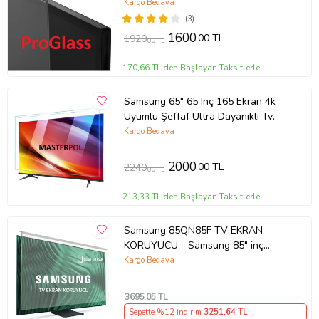
Kargo Bedava
(3)
1600
,00 TL
1920
,00 TL
170,66 TL'den Başlayan Taksitlerle
Samsung 65" 65 Inç 165 Ekran 4k
Uyumlu Şeffaf Ultra Dayanıklı Tv
Ekran KORUYUCU
Kargo Bedava
2000
,00 TL
2240
,00 TL
213,33 TL'den Başlayan Taksitlerle
Samsung 85QN85F TV EKRAN
KORUYUCU - Samsung 85" inç
214cm 216 Ekran Tv ekran Koruyucu
Kargo Bedava
QE85QN85FAUXTK
3695
,05 TL
Sepette %12 İndirim
3251
,64 TL