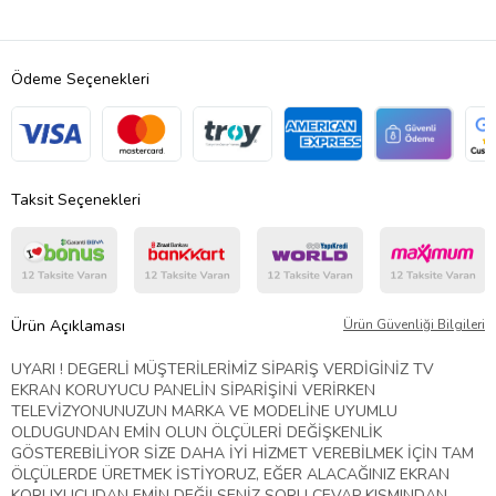
Ödeme Seçenekleri
Taksit Seçenekleri
Ürün Açıklaması
Ürün Güvenliği Bilgileri
UYARI ! DEGERLİ MÜŞTERİLERİMİZ SİPARİŞ VERDİGİNİZ TV
EKRAN KORUYUCU PANELİN SİPARİŞİNİ VERİRKEN
TELEVİZYONUNUZUN MARKA VE MODELİNE UYUMLU
OLDUGUNDAN EMİN OLUN ÖLÇÜLERİ DEĞİŞKENLİK
GÖSTEREBİLİYOR SİZE DAHA İYİ HİZMET VEREBİLMEK İÇİN TAM
ÖLÇÜLERDE ÜRETMEK İSTİYORUZ, EĞER ALACAĞINIZ EKRAN
KORUYUCUDAN EMİN DEĞİLSENİZ SORU CEVAP KISMINDAN