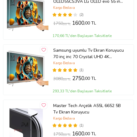
OLED55CS3VA LG OLED evo 55 inç
inc CS3 Serisi 4K Smart TV
Kargo Bedava
(2)
1600
,00 TL
1750
,00 TL
170,66 TL'den Başlayan Taksitlerle
Samsung uyumlu Tv Ekran Koruyucu
70 inç inc 70 Crystal UHD 4K
CU7100 UE70CU7100UXTK
Kargo Bedava
(1)
2750
,00 TL
3080
,00 TL
293,33 TL'den Başlayan Taksitlerle
Master Tech Arçelik A55L 6652 5B
Tv Ekran Koruyucu
Kargo Bedava
(1)
1600
,00 TL
1750
,00 TL