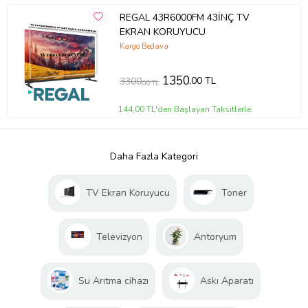
REGAL 43R6000FM 43İNÇ TV
EKRAN KORUYUCU
Kargo Bedava
1350
,00 TL
3300
,00 TL
144,00 TL'den Başlayan Taksitlerle
Daha Fazla Kategori
TV Ekran Koruyucu
Toner
Televizyon
Antoryum
Su Arıtma cihazı
Askı Aparatı