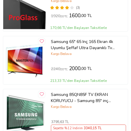
Kargo Bedava
(3)
1600
,00 TL
1920
,00 TL
170,66 TL'den Başlayan Taksitlerle
Samsung 65" 65 Inç 165 Ekran 4k
Uyumlu Şeffaf Ultra Dayanıklı Tv
Ekran KORUYUCU
Kargo Bedava
2000
,00 TL
2240
,00 TL
213,33 TL'den Başlayan Taksitlerle
Samsung 85QN85F TV EKRAN
KORUYUCU - Samsung 85" inç
214cm 216 Ekran Tv ekran Koruyucu
Kargo Bedava
QE85QN85FAUXTK
3795
,63 TL
Sepette %12 İndirim
3340
,15 TL