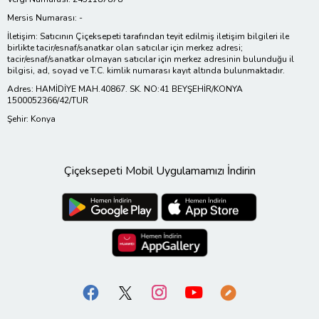
Mersis Numarası: -
İletişim: Satıcının Çiçeksepeti tarafından teyit edilmiş iletişim bilgileri ile
birlikte tacir/esnaf/sanatkar olan satıcılar için merkez adresi;
tacir/esnaf/sanatkar olmayan satıcılar için merkez adresinin bulunduğu il
bilgisi, ad, soyad ve T.C. kimlik numarası kayıt altında bulunmaktadır.
Adres: HAMİDİYE MAH.40867. SK. NO:41 BEYŞEHİR/KONYA
1500052366/42/TUR
Şehir: Konya
Çiçeksepeti Mobil Uygulamamızı İndirin