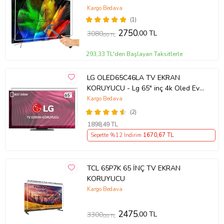
Android TV
Kargo Bedava
(1)
2750
,00 TL
3080
,00 TL
293,33 TL'den Başlayan Taksitlerle
LG OLED65C46LA TV EKRAN
KORUYUCU - Lg 65" inç 4k Oled Evo
Ekran Koruyucu
Kargo Bedava
(2)
1898
,49 TL
Sepette %12 İndirim
1670
,67 TL
TCL 65P7K 65 İNÇ TV EKRAN
KORUYUCU
Kargo Bedava
2475
,00 TL
3300
,00 TL