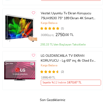
Vestel Uyumlu Tv Ekran Koruyucu
75UA9530 75'' 189 Ekran 4K Smart
Android TV
Kargo Bedava
(1)
2750
,00 TL
3080
,00 TL
293,33 TL'den Başlayan Taksitlerle
LG OLED65C46LA TV EKRAN
KORUYUCU - Lg 65" inç 4k Oled Evo
Ekran Koruyucu
Kargo Bedava
(2)
1898
,49 TL
Sepette %12 İndirim
1670
,67 TL
Son Gezdikleriniz