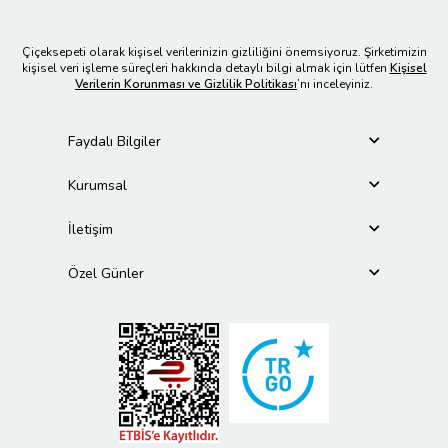
Çiçeksepeti olarak kişisel verilerinizin gizliliğini önemsiyoruz. Şirketimizin
kişisel veri işleme süreçleri hakkında detaylı bilgi almak için lütfen
Kişisel
Verilerin Korunması ve Gizlilik Politikası
’nı inceleyiniz.
Faydalı Bilgiler
Kurumsal
İletişim
Özel Günler