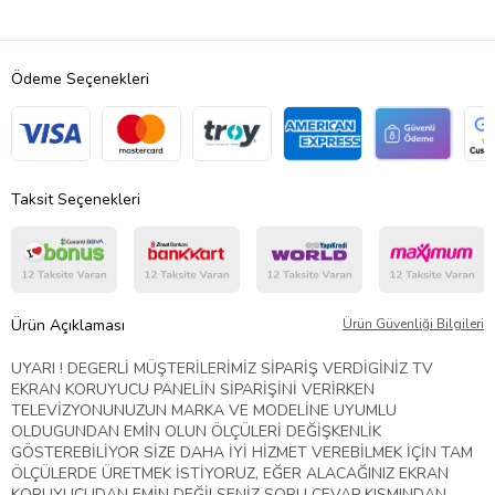
Ödeme Seçenekleri
Taksit Seçenekleri
Ürün Açıklaması
Ürün Güvenliği Bilgileri
UYARI ! DEGERLİ MÜŞTERİLERİMİZ SİPARİŞ VERDİGİNİZ TV
EKRAN KORUYUCU PANELİN SİPARİŞİNİ VERİRKEN
TELEVİZYONUNUZUN MARKA VE MODELİNE UYUMLU
OLDUGUNDAN EMİN OLUN ÖLÇÜLERİ DEĞİŞKENLİK
GÖSTEREBİLİYOR SİZE DAHA İYİ HİZMET VEREBİLMEK İÇİN TAM
ÖLÇÜLERDE ÜRETMEK İSTİYORUZ, EĞER ALACAĞINIZ EKRAN
KORUYUCUDAN EMİN DEĞİLSENİZ SORU CEVAP KISMINDAN