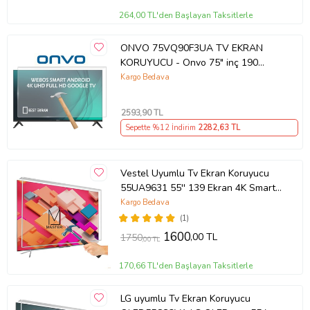
264,00 TL'den Başlayan Taksitlerle
ONVO 75VQ90F3UA TV EKRAN
KORUYUCU - Onvo 75" inç 190
Ekran QLED Şeffaf Koruma paneli
Kargo Bedava
2593
,90 TL
Sepette %12 İndirim
2282
,63 TL
Vestel Uyumlu Tv Ekran Koruyucu
55UA9631 55'' 139 Ekran 4K Smart
Android TV
Kargo Bedava
(1)
1600
,00 TL
1750
,00 TL
170,66 TL'den Başlayan Taksitlerle
LG uyumlu Tv Ekran Koruyucu