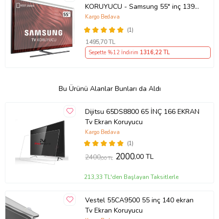
KORUYUCU - Samsung 55" inç 139
cm UE55NU8000TXTK Ekran
Kargo Bedava
Koruyucu
(1)
1495
,70 TL
Sepette %12 İndirim
1316
,22 TL
Bu Ürünü Alanlar Bunları da Aldı
Dijitsu 65DS8800 65 İNÇ 166 EKRAN
Tv Ekran Koruyucu
Kargo Bedava
(1)
2000
,00 TL
2400
,00 TL
213,33 TL'den Başlayan Taksitlerle
Vestel 55CA9500 55 inç 140 ekran
Tv Ekran Koruyucu