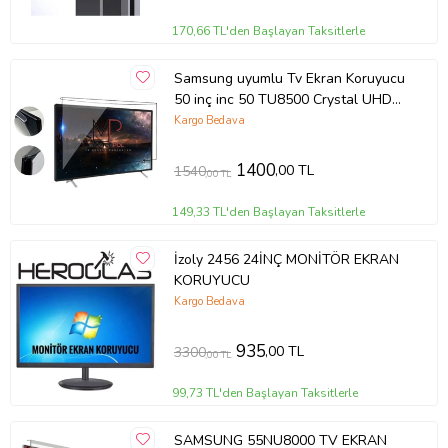
170,66 TL'den Başlayan Taksitlerle
Samsung uyumlu Tv Ekran Koruyucu
50 inç inc 50 TU8500 Crystal UHD
4K Smart TV
Kargo Bedava
1400
,00 TL
1540
,00 TL
149,33 TL'den Başlayan Taksitlerle
İzoly 2456 24İNÇ MONİTÖR EKRAN
KORUYUCU
Kargo Bedava
935
,00 TL
3300
,00 TL
99,73 TL'den Başlayan Taksitlerle
SAMSUNG 55NU8000 TV EKRAN