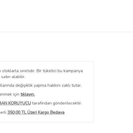
stoklarla sınırlıdır. Bir tüketici bu kampanya
tın alabilir.
arında değişiklik yapma hakkını saklı tutar.
renmek için
tıklayın.
RAN KORUYUCU
tarafından gönderilecektir.
erli
350,00 TL Üzeri Kargo Bedava
 Görüntüle
iyat bilgileri, satıcı tarafından