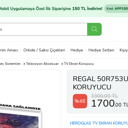
rim Amacı
Orkide / Saksı Çiçekleri
Hediye
Hediye Setleri
Kişi
es Sistemleri
Televizyon Aksesuar
TV Ekran Koruyucu
REGAL 50R753U
KORUYUCU
3300,00 TL
1700
%48
,00 T
HEROGLAS TV EKRAN KORUY