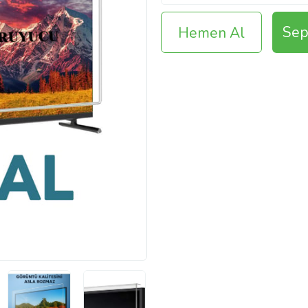
Sep
Hemen Al