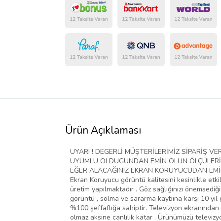
Ürün Açıklaması
UYARI ! DEGERLİ MÜŞTERİLERİMİZ SİPARİŞ 
UYUMLU OLDUGUNDAN EMİN OLUN ÖLÇÜLERİ D
EĞER ALACAĞINIZ EKRAN KORUYUCUDAN EMİN D
Ekran Koruyucu görüntü kalitesini kesinlikle etki
üretim yapılmaktadır . Göz sağlığınızı önemsediğim
görüntü , solma ve sararma kaybına karşı 10 yıl g
%100 şeffaflığa sahiptir. Televizyon ekranından 
olmaz aksine canlılık katar . Ürünümüzü televiz