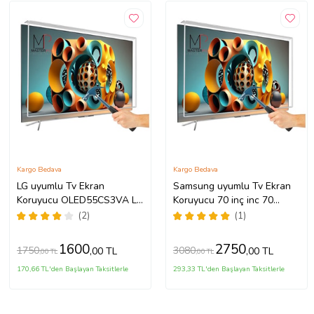
Kargo Bedava
Kargo Bedava
LG uyumlu Tv Ekran
Samsung uyumlu Tv Ekran
Koruyucu OLED55CS3VA LG
Koruyucu 70 inç inc 70
OLED evo 55 inç inc CS3
Crystal UHD 4K CU7100
(2)
(1)
Serisi 4K Smart TV
UE70CU7100UXTK
1600
2750
1750
3080
,00 TL
,00 TL
,00 TL
,00 TL
170,66 TL'den Başlayan Taksitlerle
293,33 TL'den Başlayan Taksitlerle