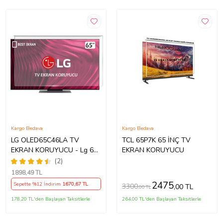
Kargo Bedava
Kargo Bedava
LG OLED65C46LA TV
TCL 65P7K 65 İNÇ TV
EKRAN KORUYUCU - Lg 65"
EKRAN KORUYUCU
inç 4k Oled Evo Ekran
(2)
Koruyucu
1898
,49 TL
2475
Sepette %12 İndirim
1670
,67 TL
3300
,00 TL
,00 TL
178,20 TL'den Başlayan Taksitlerle
264,00 TL'den Başlayan Taksitlerle