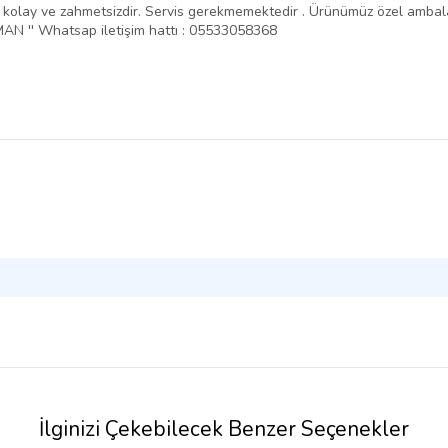
ntajı kolay ve zahmetsizdir. Servis gerekmemektedir . Ürünümüz özel amba
N '' Whatsap iletişim hattı : 05533058368
İlginizi Çekebilecek Benzer Seçenekler