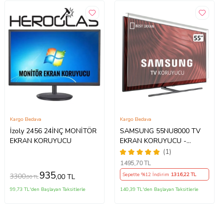
Kargo Bedava
Kargo Bedava
İzoly 2456 24İNÇ MONİTÖR
SAMSUNG 55NU8000 TV
EKRAN KORUYUCU
EKRAN KORUYUCU -
Samsung 55" inç 139 cm
(1)
UE55NU8000TXTK Ekran
1495
,70 TL
Koruyucu
935
Sepette %12 İndirim
1316
,22 TL
3300
,00 TL
,00 TL
99,73 TL'den Başlayan Taksitlerle
140,39 TL'den Başlayan Taksitlerle