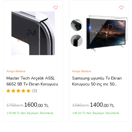
Kargo Bedava
Kargo Bedava
Master Tech Arçelik A55L
Samsung uyumlu Tv Ekran
6652 5B Tv Ekran Koruyucu
Koruyucu 50 inç inc 50
TU8500 Crystal UHD 4K
(1)
Smart TV
1600
1400
1750
1540
,00 TL
,00 TL
,00 TL
,00 TL
170,66 TL'den Başlayan Taksitlerle
149,33 TL'den Başlayan Taksitlerle