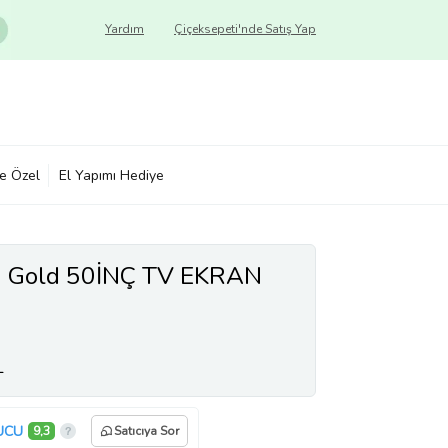
Yardım
Çiçeksepeti'nde Satış Yap
ye Özel
El Yapımı Hediye
 Gold 50İNÇ TV EKRAN
L
UCU
9,3
Satıcıya Sor