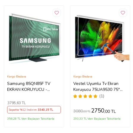
Kargo Bedava
Kargo Bedava
Samsung 85QN85F TV
Vestel Uyumlu Tv Ekran
EKRAN KORUYUCU -
Koruyucu 75UA9530 75''
Samsung 85" inç 214cm 216
189 Ekran 4K Smart Android
(1)
Ekran Tv ekran Koruyucu
TV
3795
,63 TL
QE85QN85FAUXTK
2750
Sepette %12 İndirim
3340
,15 TL
3080
,00 TL
,00 TL
356,28 TL'den Başlayan Taksitlerle
293,33 TL'den Başlayan Taksitlerle