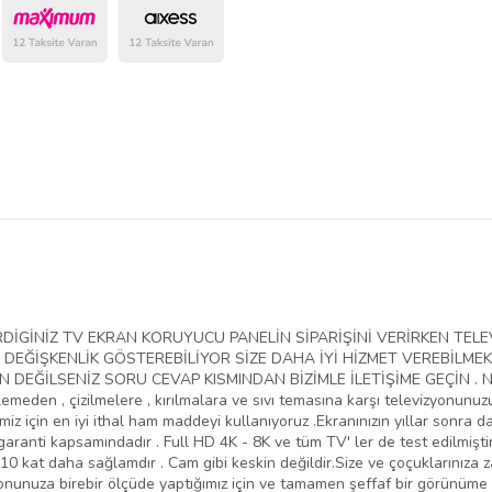
belirlenmektedir.
VERDİGİNİZ TV EKRAN KORUYUCU PANELİN SİPARİŞİNİ VERİRKEN T
EĞİŞKENLİK GÖSTEREBİLİYOR SİZE DAHA İYİ HİZMET VEREBİLMEK
EĞİLSENİZ SORU CEVAP KISMINDAN BİZİMLE İLETİŞİME GEÇİN . NED
lemeden , çizilmelere , kırılmalara ve sıvı temasına karşı televizyonunu
iz için en iyi ithal ham maddeyi kullanıyoruz .Ekranınızın yıllar sonra da
aranti kapsamındadır . Full HD 4K - 8K ve tüm TV' ler de test edilmiştir
10 kat daha sağlamdır . Cam gibi keskin değildir.Size ve çoçuklarınıza 
yonunuza birebir ölçüde yaptığımız için ve tamamen şeffaf bir görünüme