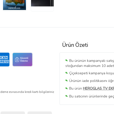
Ürün Özeti
Bu ürünün kampanyalı satışı 
stoğundan maksimum 10 adet sa
Çiçeksepeti kampanya koşull
Ürünün iade politikasını öğ
Bu ürün
HEROGLAS TV EK
deme esnasında kredi kartı bilgileriniz
Bu satıcının ürünlerinde geç
Bu Satıcının
Tüm Ürünlerini
Ürün sayfasında gördüğünüz f