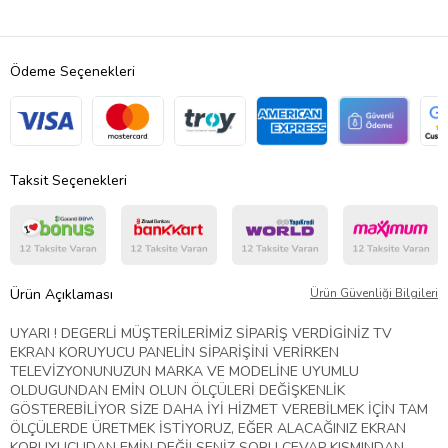
Ödeme Seçenekleri
Taksit Seçenekleri
Ürün Açıklaması
Ürün Güvenliği Bilgileri
UYARI ! DEGERLİ MÜŞTERİLERİMİZ SİPARİŞ VERDİGİNİZ TV
EKRAN KORUYUCU PANELİN SİPARİŞİNİ VERİRKEN
TELEVİZYONUNUZUN MARKA VE MODELİNE UYUMLU
OLDUGUNDAN EMİN OLUN ÖLÇÜLERİ DEĞİŞKENLİK
GÖSTEREBİLİYOR SİZE DAHA İYİ HİZMET VEREBİLMEK İÇİN TAM
ÖLÇÜLERDE ÜRETMEK İSTİYORUZ, EĞER ALACAĞINIZ EKRAN
KORUYUCUDAN EMİN DEĞİLSENİZ SORU CEVAP KISMINDAN