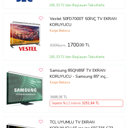
181,33 TL'den Başlayan Taksitlerle
Vestel 50FD7000T 50İNÇ TV EKRAN
KORUYUCU
Kargo Bedava
1700
,00 TL
3300
,00 TL
181,33 TL'den Başlayan Taksitlerle
Samsung 85QN85F TV EKRAN
KORUYUCU - Samsung 85" inç
214cm 216 Ekran Tv ekran Koruyucu
Kargo Bedava
QE85QN85FAUXTK
3695
,05 TL
Sepette %12 İndirim
3251
,64 TL
TCL UYUMLU TV EKRAN