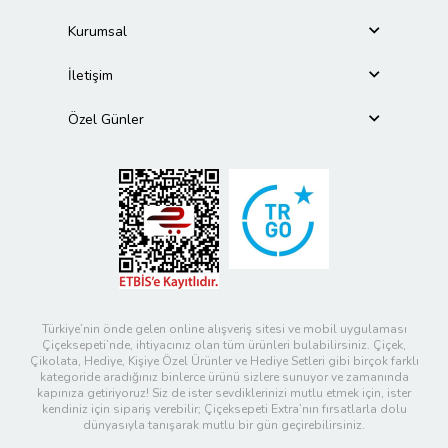
Kurumsal
İletişim
Özel Günler
Türkiye’nin önde gelen online alışveriş sitesi ve mobil uygulaması
Çiçeksepeti’nde, ihtiyacınız olan tüm ürünleri bulabilirsiniz. Çiçek,
Çikolata, Hediye, Kişiye Özel Ürünler ve Hediye Setleri gibi birçok farklı
kategoride aradığınız binlerce ürünü sizlere sunuyor ve zamanında
kapınıza getiriyoruz! Siz de ister sevdiklerinizi mutlu etmek için, ister
kendiniz için sipariş verebilir; Çiçeksepeti Extra’nın fırsatlarla dolu
dünyasıyla tanışarak mutlu bir gün geçirebilirsiniz.