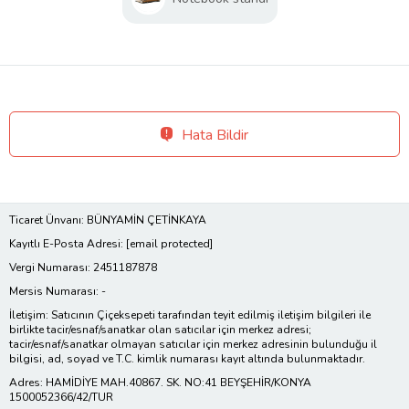
Hata Bildir
Ticaret Ünvanı: BÜNYAMİN ÇETİNKAYA
Kayıtlı E-Posta Adresi:
[email protected]
Vergi Numarası: 2451187878
Mersis Numarası: -
İletişim: Satıcının Çiçeksepeti tarafından teyit edilmiş iletişim bilgileri ile
birlikte tacir/esnaf/sanatkar olan satıcılar için merkez adresi;
tacir/esnaf/sanatkar olmayan satıcılar için merkez adresinin bulunduğu il
bilgisi, ad, soyad ve T.C. kimlik numarası kayıt altında bulunmaktadır.
Adres: HAMİDİYE MAH.40867. SK. NO:41 BEYŞEHİR/KONYA
1500052366/42/TUR