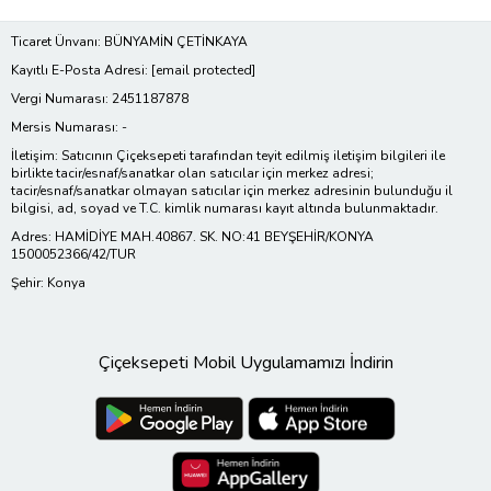
Ticaret Ünvanı: BÜNYAMİN ÇETİNKAYA
Kayıtlı E-Posta Adresi:
[email protected]
Vergi Numarası: 2451187878
Mersis Numarası: -
İletişim: Satıcının Çiçeksepeti tarafından teyit edilmiş iletişim bilgileri ile
birlikte tacir/esnaf/sanatkar olan satıcılar için merkez adresi;
tacir/esnaf/sanatkar olmayan satıcılar için merkez adresinin bulunduğu il
bilgisi, ad, soyad ve T.C. kimlik numarası kayıt altında bulunmaktadır.
Adres: HAMİDİYE MAH.40867. SK. NO:41 BEYŞEHİR/KONYA
1500052366/42/TUR
Şehir: Konya
Çiçeksepeti Mobil Uygulamamızı İndirin