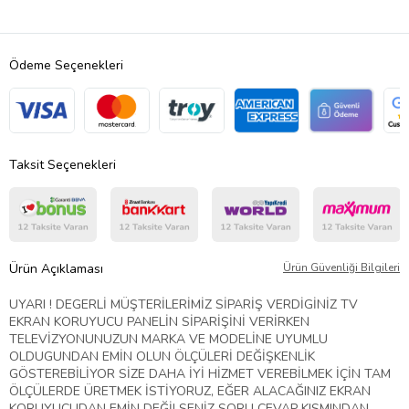
Ödeme Seçenekleri
Taksit Seçenekleri
Ürün Açıklaması
Ürün Güvenliği Bilgileri
UYARI ! DEGERLİ MÜŞTERİLERİMİZ SİPARİŞ VERDİGİNİZ TV
EKRAN KORUYUCU PANELİN SİPARİŞİNİ VERİRKEN
TELEVİZYONUNUZUN MARKA VE MODELİNE UYUMLU
OLDUGUNDAN EMİN OLUN ÖLÇÜLERİ DEĞİŞKENLİK
GÖSTEREBİLİYOR SİZE DAHA İYİ HİZMET VEREBİLMEK İÇİN TAM
ÖLÇÜLERDE ÜRETMEK İSTİYORUZ, EĞER ALACAĞINIZ EKRAN
KORUYUCUDAN EMİN DEĞİLSENİZ SORU CEVAP KISMINDAN