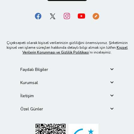
Çiçeksepeti olarak kişisel verilerinizin gizliliğini önemsiyoruz. Şirketimizin
kişisel veri işleme süreçleri hakkında detaylı bilgi almak için lütfen
Kişisel
Verilerin Korunması ve Gizlilik Politikası
’nı inceleyiniz.
Faydalı Bilgiler
Kurumsal
İletişim
Özel Günler