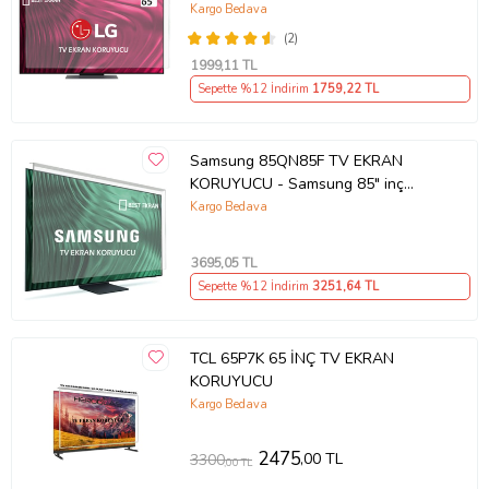
Ekran Koruyucu
Kargo Bedava
(2)
1999
,11 TL
Sepette %12 İndirim
1759
,22 TL
Samsung 85QN85F TV EKRAN
KORUYUCU - Samsung 85" inç
214cm 216 Ekran Tv ekran Koruyucu
Kargo Bedava
QE85QN85FAUXTK
3695
,05 TL
Sepette %12 İndirim
3251
,64 TL
TCL 65P7K 65 İNÇ TV EKRAN
KORUYUCU
Kargo Bedava
2475
,00 TL
3300
,00 TL