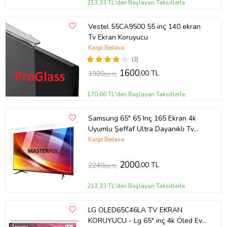
213,33 TL'den Başlayan Taksitlerle
Vestel 55CA9500 55 inç 140 ekran
Tv Ekran Koruyucu
Kargo Bedava
(3)
1600
,00 TL
1920
,00 TL
170,66 TL'den Başlayan Taksitlerle
Samsung 65" 65 Inç 165 Ekran 4k
Uyumlu Şeffaf Ultra Dayanıklı Tv
Ekran KORUYUCU
Kargo Bedava
2000
,00 TL
2240
,00 TL
213,33 TL'den Başlayan Taksitlerle
LG OLED65C46LA TV EKRAN
KORUYUCU - Lg 65" inç 4k Oled Evo