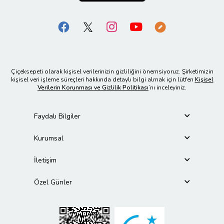
Çiçeksepeti olarak kişisel verilerinizin gizliliğini önemsiyoruz. Şirketimizin
kişisel veri işleme süreçleri hakkında detaylı bilgi almak için lütfen
Kişisel
Verilerin Korunması ve Gizlilik Politikası
’nı inceleyiniz.
Faydalı Bilgiler
Kurumsal
İletişim
Özel Günler