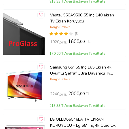
213,33 TL'den Başlayan Taksitlerle
Vestel 55CA9500 55 inç 140 ekran
Tv Ekran Koruyucu
Kargo Bedava
(3)
1600
,00 TL
1920
,00 TL
170,66 TL'den Başlayan Taksitlerle
Samsung 65" 65 Inç 165 Ekran 4k
Uyumlu Şeffaf Ultra Dayanıklı Tv
Ekran KORUYUCU
Kargo Bedava
2000
,00 TL
2240
,00 TL
213,33 TL'den Başlayan Taksitlerle
LG OLED65C46LA TV EKRAN
KORUYUCU - Lg 65" inç 4k Oled Evo