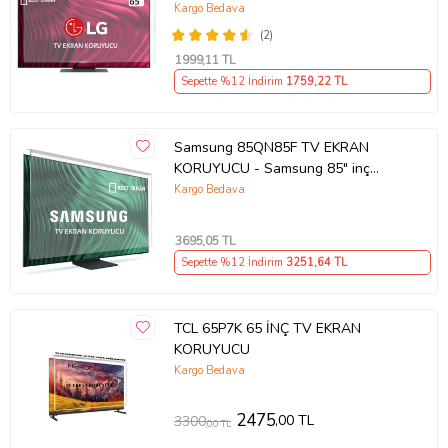
Ekran Koruyucu
Kargo Bedava
(2)
1999
,11 TL
Sepette %12 İndirim
1759
,22 TL
Samsung 85QN85F TV EKRAN
KORUYUCU - Samsung 85" inç
214cm 216 Ekran Tv ekran Koruyucu
Kargo Bedava
QE85QN85FAUXTK
3695
,05 TL
Sepette %12 İndirim
3251
,64 TL
TCL 65P7K 65 İNÇ TV EKRAN
KORUYUCU
Kargo Bedava
2475
,00 TL
3300
,00 TL