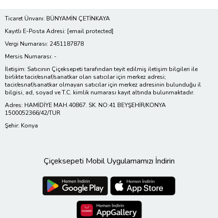
Ticaret Ünvanı: BÜNYAMİN ÇETİNKAYA
Kayıtlı E-Posta Adresi:
[email protected]
Vergi Numarası: 2451187878
Mersis Numarası: -
İletişim: Satıcının Çiçeksepeti tarafından teyit edilmiş iletişim bilgileri ile
birlikte tacir/esnaf/sanatkar olan satıcılar için merkez adresi;
tacir/esnaf/sanatkar olmayan satıcılar için merkez adresinin bulunduğu il
bilgisi, ad, soyad ve T.C. kimlik numarası kayıt altında bulunmaktadır.
Adres: HAMİDİYE MAH.40867. SK. NO:41 BEYŞEHİR/KONYA
1500052366/42/TUR
Şehir: Konya
Çiçeksepeti Mobil Uygulamamızı İndirin