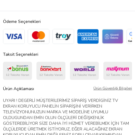
Ödeme Seçenekleri
Taksit Seçenekleri
Ürün Açıklaması
Ürün Güvenliği Bilgileri
UYARI ! DEGERLİ MÜŞTERİLERİMİZ SİPARİŞ VERDİGİNİZ TV
EKRAN KORUYUCU PANELİN SİPARİŞİNİ VERİRKEN
TELEVİZYONUNUZUN MARKA VE MODELİNE UYUMLU
OLDUGUNDAN EMİN OLUN ÖLÇÜLERİ DEĞİŞKENLİK
GÖSTEREBİLİYOR SİZE DAHA İYİ HİZMET VEREBİLMEK İÇİN TAM
ÖLÇÜLERDE ÜRETMEK İSTİYORUZ, EĞER ALACAĞINIZ EKRAN
KORUYUCUDAN EMİN DEĞİLSENİZ SORU CEVAP KISMINDAN