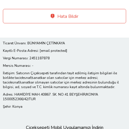
Hata Bildir
Ticaret Ünvanı: BÜNYAMİN ÇETİNKAYA
Kayıtlı E-Posta Adresi:
[email protected]
Vergi Numarası: 2451187878
Mersis Numarası: -
İletişim: Satıcının Çiçeksepeti tarafından teyit edilmiş iletişim bilgileri ile
birlikte tacir/esnaf/sanatkar olan satıcılar için merkez adresi;
tacir/esnaf/sanatkar olmayan satıcılar için merkez adresinin bulunduğu il
bilgisi, ad, soyad ve T.C. kimlik numarası kayıt altında bulunmaktadır.
Adres: HAMİDİYE MAH.40867. SK. NO:41 BEYŞEHİR/KONYA
1500052366/42/TUR
Şehir: Konya
Çiçeksepeti Mobil Uygulamamızı İndirin