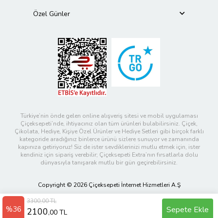
Özel Günler
Türkiye’nin önde gelen online alışveriş sitesi ve mobil uygulaması
Çiçeksepeti’nde, ihtiyacınız olan tüm ürünleri bulabilirsiniz. Çiçek,
Çikolata, Hediye, Kişiye Özel Ürünler ve Hediye Setleri gibi birçok farklı
kategoride aradığınız binlerce ürünü sizlere sunuyor ve zamanında
kapınıza getiriyoruz! Siz de ister sevdiklerinizi mutlu etmek için, ister
kendiniz için sipariş verebilir; Çiçeksepeti Extra’nın fırsatlarla dolu
dünyasıyla tanışarak mutlu bir gün geçirebilirsiniz.
Copyright © 2026 Çiçeksepeti İnternet Hizmetleri A.Ş
3300,00 TL
%36
Sepete Ekle
2100
,00 TL