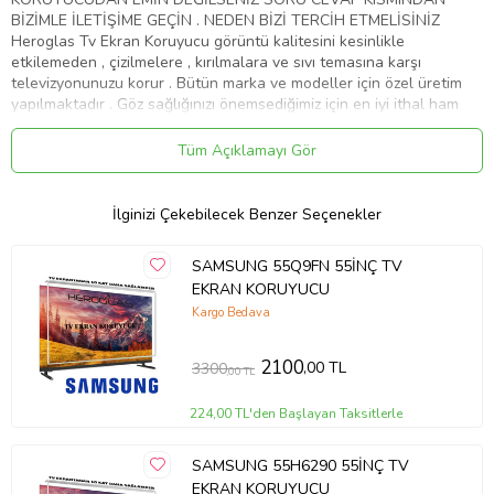
BİZİMLE İLETİŞİME GEÇİN . NEDEN BİZİ TERCİH ETMELİSİNİZ
Heroglas Tv Ekran Koruyucu görüntü kalitesini kesinlikle
etkilemeden , çizilmelere , kırılmalara ve sıvı temasına karşı
televizyonunuzu korur . Bütün marka ve modeller için özel üretim
yapılmaktadır . Göz sağlığınızı önemsediğimiz için en iyi ithal ham
maddeyi kullanıyoruz .Ekranınızın yıllar sonra dahi ilk gün ki gibi
kalmasını sağlar Ürünlerimiz görüntü , solma ve sararma kaybına
Tüm Açıklamayı Gör
karşı 10 yıl garanti kapsamındadır . Full HD 4K - 8K ve tüm TV' ler
de test edilmiştir . Aşırı darbelere karşı dayanıklıdır. Tamamen
%100 şeffaflığa sahiptir. Televizyon ekranından 10 kat daha
İlginizi Çekebilecek Benzer Seçenekler
sağlamdır . Cam gibi keskin değildir.Size ve çoçuklarınıza zarar
vermez . Renklerde kesinlikle bozulma olmaz aksine canlılık katar .
SAMSUNG 55Q9FN 55İNÇ TV
Ürünümüzü televizyonunuza birebir ölçüde yaptığımız için ve
EKRAN KORUYUCU
tamamen şeffaf bir görünüme sahip olduğu için farkedilmez. Nemli
ve yumuşak mikrofiber bez ile kolaylıkla silebilirsiniz . Montajı kolay
Kargo Bedava
ve zahmetsizdir. Servis gerekmemektedir . Ürünümüz özel
ambalajında son derece korunaklı bir şekilde gelmektedir . ''
2100
,00 TL
3300
,00 TL
HEROGLAS EVİNİZDEKİ KAHRAMAN '' Whatsap iletişim hattı :
05533058368
224,00 TL'den Başlayan Taksitlerle
Ürün Kodu:
kcm2927646
SAMSUNG 55H6290 55İNÇ TV
EKRAN KORUYUCU