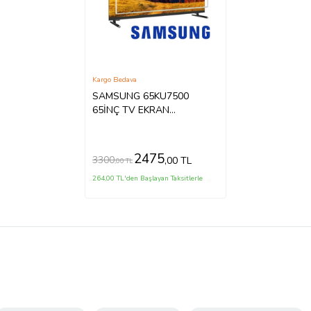
Kargo Bedava
SAMSUNG 65KU7500
65İNÇ TV EKRAN
KORUYUCU
2475
3300
,00 TL
,00 TL
264,00 TL'den Başlayan Taksitlerle