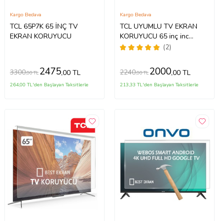
Kargo Bedava
Kargo Bedava
TCL 65P7K 65 İNÇ TV
TCL UYUMLU TV EKRAN
EKRAN KORUYUCU
KORUYUCU 65 inç inc
65C735 C735 TCL QLED 4K
(2)
TV
2475
2000
3300
2240
,00 TL
,00 TL
,00 TL
,00 TL
264,00 TL'den Başlayan Taksitlerle
213,33 TL'den Başlayan Taksitlerle