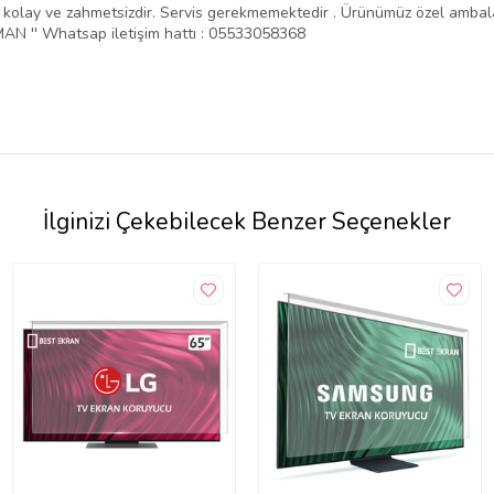
ntajı kolay ve zahmetsizdir. Servis gerekmemektedir . Ürünümüz özel amba
N '' Whatsap iletişim hattı : 05533058368
İlginizi Çekebilecek Benzer Seçenekler