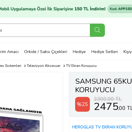
rim Amacı
Orkide / Saksı Çiçekleri
Hediye
Hediye Setleri
Kişi
es Sistemleri
Televizyon Aksesuar
TV Ekran Koruyucu
SAMSUNG 65KU7
KORUYUCU
3300,00 TL
2475
%25
,00 T
HEROGLAS TV EKRAN KORUY