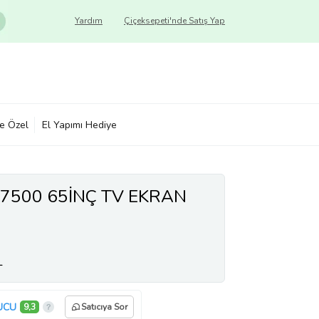
Yardım
Çiçeksepeti'nde Satış Yap
ye Özel
El Yapımı Hediye
500 65İNÇ TV EKRAN
L
UCU
9,3
Satıcıya Sor