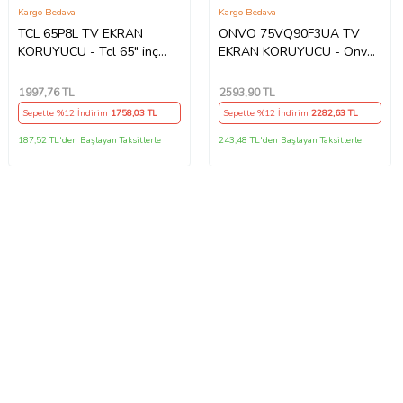
Kargo Bedava
Kargo Bedava
TCL 65P8L TV EKRAN
ONVO 75VQ90F3UA TV
KORUYUCU - Tcl 65" inç
EKRAN KORUYUCU - Onvo
164cm 65P8LGTV Hd Qled
75" inç 190 Ekran QLED
Ekran Koruyucu
Şeffaf Koruma paneli
1997
,76 TL
2593
,90 TL
Sepette %12 İndirim
1758
,03 TL
Sepette %12 İndirim
2282
,63 TL
187,52 TL'den Başlayan Taksitlerle
243,48 TL'den Başlayan Taksitlerle