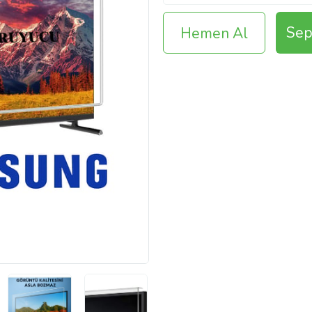
Sep
Hemen Al