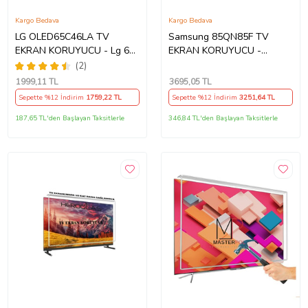
Kargo Bedava
Kargo Bedava
LG OLED65C46LA TV
Samsung 85QN85F TV
EKRAN KORUYUCU - Lg 65"
EKRAN KORUYUCU -
inç 4k Oled Evo Ekran
Samsung 85" inç 214cm 216
(2)
Koruyucu
Ekran Tv ekran Koruyucu
1999
,11 TL
3695
,05 TL
QE85QN85FAUXTK
Sepette %12 İndirim
1759
,22 TL
Sepette %12 İndirim
3251
,64 TL
187,65 TL'den Başlayan Taksitlerle
346,84 TL'den Başlayan Taksitlerle