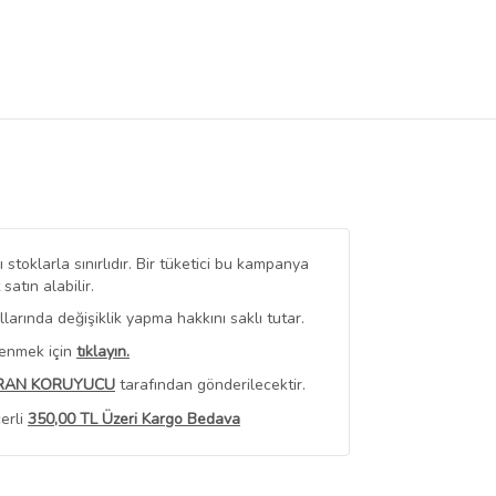
stoklarla sınırlıdır. Bir tüketici bu kampanya
tın alabilir.
arında değişiklik yapma hakkını saklı tutar.
renmek için
tıklayın.
RAN KORUYUCU
tarafından gönderilecektir.
erli
350,00 TL Üzeri Kargo Bedava
 Görüntüle
iyat bilgileri, satıcı tarafından