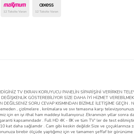
belirlenmektedir.
VERDİGİNİZ TV EKRAN KORUYUCU PANELİN SİPARİŞİNİ VERİRKEN T
EĞİŞKENLİK GÖSTEREBİLİYOR SİZE DAHA İYİ HİZMET VEREBİLMEK
EĞİLSENİZ SORU CEVAP KISMINDAN BİZİMLE İLETİŞİME GEÇİN . NED
lemeden , çizilmelere , kırılmalara ve sıvı temasına karşı televizyonunu
iz için en iyi ithal ham maddeyi kullanıyoruz .Ekranınızın yıllar sonra da
aranti kapsamındadır . Full HD 4K - 8K ve tüm TV' ler de test edilmiştir
10 kat daha sağlamdır . Cam gibi keskin değildir.Size ve çoçuklarınıza 
yonunuza birebir ölçüde yaptığımız için ve tamamen şeffaf bir görünüme