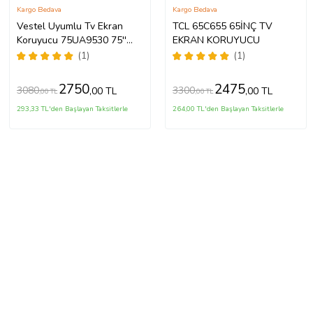
Kargo Bedava
Kargo Bedava
Vestel Uyumlu Tv Ekran
TCL 65C655 65İNÇ TV
Koruyucu 75UA9530 75''
EKRAN KORUYUCU
189 Ekran 4K Smart Android
(1)
(1)
TV
2750
2475
3080
3300
,00 TL
,00 TL
,00 TL
,00 TL
293,33 TL'den Başlayan Taksitlerle
264,00 TL'den Başlayan Taksitlerle