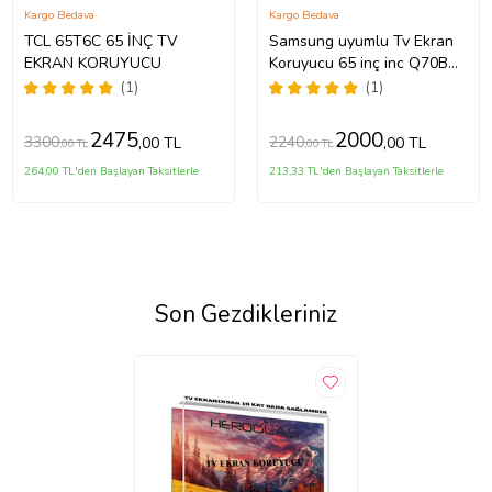
Kargo Bedava
Kargo Bedava
TCL 65T6C 65 İNÇ TV
Samsung uyumlu Tv Ekran
EKRAN KORUYUCU
Koruyucu 65 inç inc Q70B
QLED 4K Smart TV (2022)
(1)
(1)
QE65Q70BATXTK
2475
2000
3300
2240
,00 TL
,00 TL
,00 TL
,00 TL
264,00 TL'den Başlayan Taksitlerle
213,33 TL'den Başlayan Taksitlerle
Son Gezdikleriniz