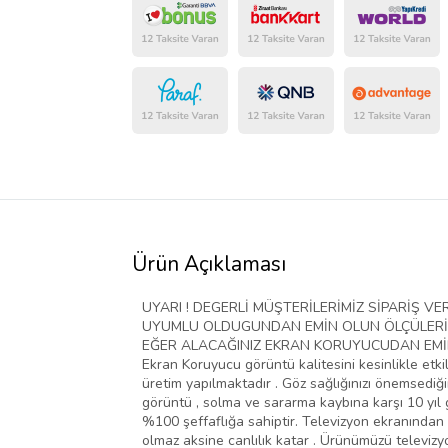
Ürün Açıklaması
UYARI ! DEGERLİ MÜŞTERİLERİMİZ SİPARİŞ 
UYUMLU OLDUGUNDAN EMİN OLUN ÖLÇÜLERİ D
EĞER ALACAĞINIZ EKRAN KORUYUCUDAN EMİN D
Ekran Koruyucu görüntü kalitesini kesinlikle etki
üretim yapılmaktadır . Göz sağlığınızı önemsediğim
görüntü , solma ve sararma kaybına karşı 10 yıl g
%100 şeffaflığa sahiptir. Televizyon ekranından 
olmaz aksine canlılık katar . Ürünümüzü televiz