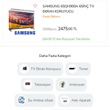
SAMSUNG 65QN900A 65İNÇ TV
EKRAN KORUYUCU
Kargo Bedava
2475
,00 TL
3300
,00 TL
264,00 TL'den Başlayan Taksitlerle
Daha Fazla Kategori
TV Ekran Koruyucu
Toner
Televizyon
Antoryum
Su Arıtma cihazı
Askı Aparatı