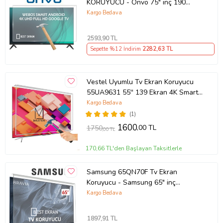
KORUYUCU - Onvo 75" inç 190
Ekran QLED Şeffaf Koruma paneli
Kargo Bedava
2593
,90 TL
Sepette %12 İndirim
2282
,63 TL
Vestel Uyumlu Tv Ekran Koruyucu
55UA9631 55'' 139 Ekran 4K Smart
Android TV
Kargo Bedava
(1)
1600
,00 TL
1750
,00 TL
170,66 TL'den Başlayan Taksitlerle
Samsung 65QN70F Tv Ekran
Koruyucu - Samsung 65" inç
KIRILMAZ QLED KORUYUCU
Kargo Bedava
QE65QN70FAUXTK
1897
,91 TL