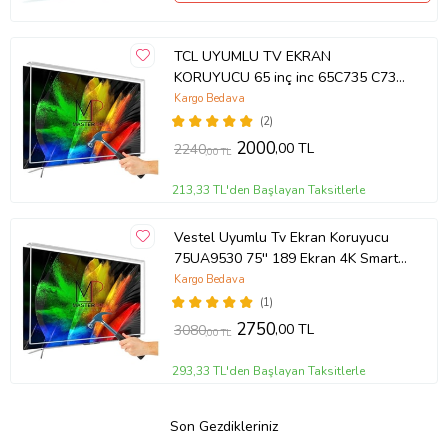
TCL UYUMLU TV EKRAN
KORUYUCU 65 inç inc 65C735 C735
TCL QLED 4K TV
Kargo Bedava
(2)
2000
,00 TL
2240
,00 TL
213,33 TL'den Başlayan Taksitlerle
Vestel Uyumlu Tv Ekran Koruyucu
75UA9530 75'' 189 Ekran 4K Smart
Android TV
Kargo Bedava
(1)
2750
,00 TL
3080
,00 TL
293,33 TL'den Başlayan Taksitlerle
Son Gezdikleriniz