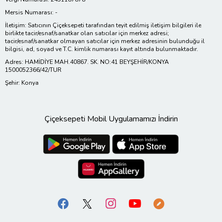
Mersis Numarası: -
İletişim: Satıcının Çiçeksepeti tarafından teyit edilmiş iletişim bilgileri ile
birlikte tacir/esnaf/sanatkar olan satıcılar için merkez adresi;
tacir/esnaf/sanatkar olmayan satıcılar için merkez adresinin bulunduğu il
bilgisi, ad, soyad ve T.C. kimlik numarası kayıt altında bulunmaktadır.
Adres: HAMİDİYE MAH.40867. SK. NO:41 BEYŞEHİR/KONYA
1500052366/42/TUR
Şehir: Konya
Çiçeksepeti Mobil Uygulamamızı İndirin