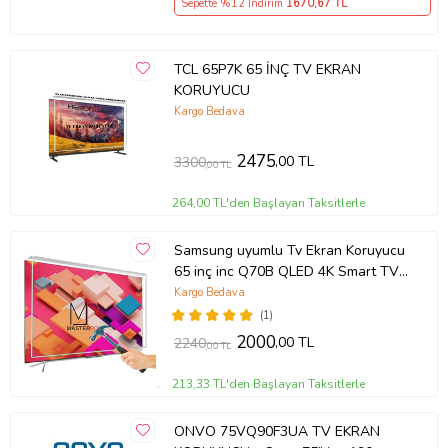
Sepette %12 İndirim
1670
,67 TL
TCL 65P7K 65 İNÇ TV EKRAN
KORUYUCU
Kargo Bedava
2475
,00 TL
3300
,00 TL
264,00 TL'den Başlayan Taksitlerle
Samsung uyumlu Tv Ekran Koruyucu
65 inç inc Q70B QLED 4K Smart TV
(2022) QE65Q70BATXTK
Kargo Bedava
(1)
2000
,00 TL
2240
,00 TL
213,33 TL'den Başlayan Taksitlerle
ONVO 75VQ90F3UA TV EKRAN