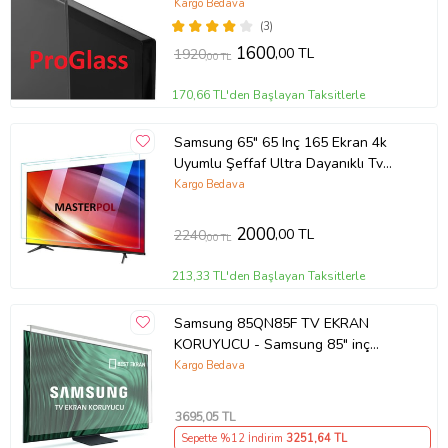
Kargo Bedava
(3)
1600
,00 TL
1920
,00 TL
170,66 TL'den Başlayan Taksitlerle
Samsung 65" 65 Inç 165 Ekran 4k
Uyumlu Şeffaf Ultra Dayanıklı Tv
Ekran KORUYUCU
Kargo Bedava
2000
,00 TL
2240
,00 TL
213,33 TL'den Başlayan Taksitlerle
Samsung 85QN85F TV EKRAN
KORUYUCU - Samsung 85" inç
214cm 216 Ekran Tv ekran Koruyucu
Kargo Bedava
QE85QN85FAUXTK
3695
,05 TL
Sepette %12 İndirim
3251
,64 TL