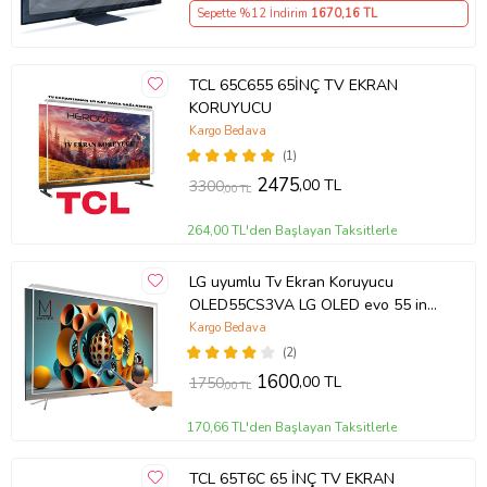
Sepette %12 İndirim
1670
,16 TL
TCL 65C655 65İNÇ TV EKRAN
KORUYUCU
Kargo Bedava
(1)
2475
,00 TL
3300
,00 TL
264,00 TL'den Başlayan Taksitlerle
LG uyumlu Tv Ekran Koruyucu
OLED55CS3VA LG OLED evo 55 inç
inc CS3 Serisi 4K Smart TV
Kargo Bedava
(2)
1600
,00 TL
1750
,00 TL
170,66 TL'den Başlayan Taksitlerle
TCL 65T6C 65 İNÇ TV EKRAN