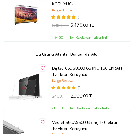
KORUYUCU
Kargo Bedava
(1)
2475
,00 TL
3300
,00 TL
264,00 TL'den Başlayan Taksitlerle
Bu Ürünü Alanlar Bunları da Aldı
Dijitsu 65DS8800 65 İNÇ 166 EKRAN
Tv Ekran Koruyucu
Kargo Bedava
(1)
2000
,00 TL
2400
,00 TL
213,33 TL'den Başlayan Taksitlerle
Vestel 55CA9500 55 inç 140 ekran
Tv Ekran Koruyucu