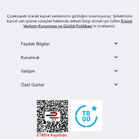
Çiçeksepeti olarak kişisel verilerinizin gizliliğini önemsiyoruz. Şirketimizin
kişisel veri işleme süreçleri hakkında detaylı bilgi almak için lütfen
Kişisel
Verilerin Korunması ve Gizlilik Politikası
’nı inceleyiniz.
Faydalı Bilgiler
Kurumsal
İletişim
Özel Günler