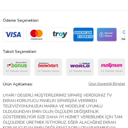
Ödeme Seçenekleri
Taksit Seçenekleri
Ürün Açıklaması
Ürün Güvenliği Bilgileri
UYARI ! DEGERLİ MÜŞTERİLERİMİZ SİPARİŞ VERDİGİNİZ TV
EKRAN KORUYUCU PANELİN SİPARİŞİNİ VERİRKEN
TELEVİZYONUNUZUN MARKA VE MODELİNE UYUMLU
OLDUGUNDAN EMİN OLUN ÖLÇÜLERİ DEĞİŞKENLİK
GÖSTEREBİLİYOR SİZE DAHA İYİ HİZMET VEREBİLMEK İÇİN TAM
ÖLÇÜLERDE ÜRETMEK İSTİYORUZ, EĞER ALACAĞINIZ EKRAN
KORUYUCUDAN EMİN DEĞİLSENİZ SORU CEVAP KISMINDAN