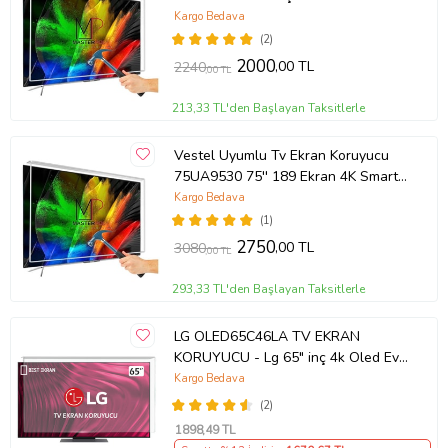
TCL QLED 4K TV
Kargo Bedava
(2)
2000
,00 TL
2240
,00 TL
213,33 TL'den Başlayan Taksitlerle
Vestel Uyumlu Tv Ekran Koruyucu
75UA9530 75'' 189 Ekran 4K Smart
Android TV
Kargo Bedava
(1)
2750
,00 TL
3080
,00 TL
293,33 TL'den Başlayan Taksitlerle
LG OLED65C46LA TV EKRAN
KORUYUCU - Lg 65" inç 4k Oled Evo
Ekran Koruyucu
Kargo Bedava
(2)
1898
,49 TL