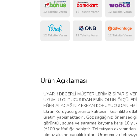
Ürün Açıklaması
UYARI ! DEGERLİ MÜŞTERİLERİMİZ SİPARİŞ 
UYUMLU OLDUGUNDAN EMİN OLUN ÖLÇÜLERİ D
EĞER ALACAĞINIZ EKRAN KORUYUCUDAN EMİN D
Ekran Koruyucu görüntü kalitesini kesinlikle etki
üretim yapılmaktadır . Göz sağlığınızı önemsediğim
görüntü , solma ve sararma kaybına karşı 10 yıl g
%100 şeffaflığa sahiptir. Televizyon ekranından 
olmaz aksine canlılık katar . Ürünümüzü televiz