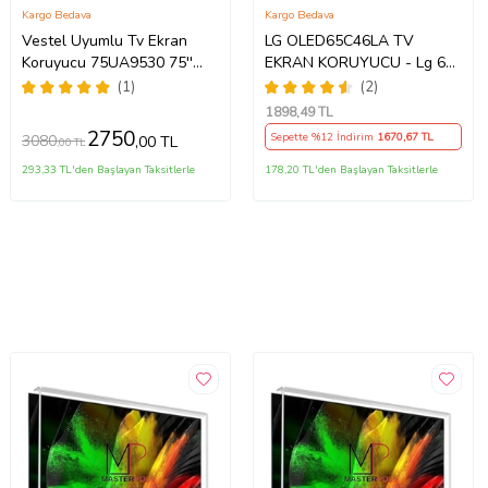
Kargo Bedava
Kargo Bedava
Vestel Uyumlu Tv Ekran
LG OLED65C46LA TV
Koruyucu 75UA9530 75''
EKRAN KORUYUCU - Lg 65"
189 Ekran 4K Smart Android
inç 4k Oled Evo Ekran
(1)
(2)
TV
Koruyucu
1898
,49 TL
2750
Sepette %12 İndirim
1670
,67 TL
3080
,00 TL
,00 TL
293,33 TL'den Başlayan Taksitlerle
178,20 TL'den Başlayan Taksitlerle