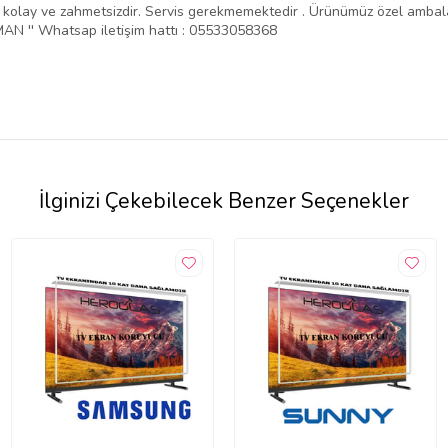
ntajı kolay ve zahmetsizdir. Servis gerekmemektedir . Ürünümüz özel amba
N '' Whatsap iletişim hattı : 05533058368
İlginizi Çekebilecek Benzer Seçenekler