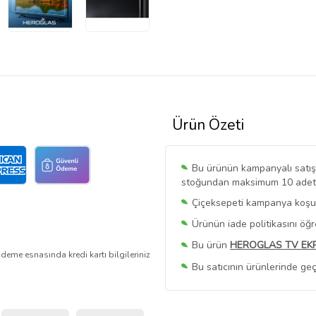
Ürün Özeti
Bu ürünün kampanyalı satışı 
stoğundan maksimum 10 adet sa
Çiçeksepeti kampanya koşull
Ürünün iade politikasını öğ
Bu ürün
HEROGLAS TV EK
deme esnasında kredi kartı bilgileriniz
Bu satıcının ürünlerinde geç
Bu Satıcının
Tüm Ürünlerini
Ürün sayfasında gördüğünüz f