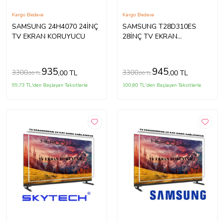
Kargo Bedava
Kargo Bedava
SAMSUNG 24H4070 24İNÇ
SAMSUNG T28D310ES
TV EKRAN KORUYUCU
28İNÇ TV EKRAN
KORUYUCU
935
945
3300
3300
,00 TL
,00 TL
,00 TL
,00 TL
99,73 TL'den Başlayan Taksitlerle
100,80 TL'den Başlayan Taksitlerle