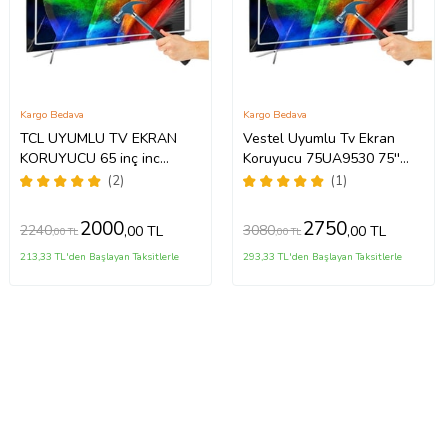
Kargo Bedava
Kargo Bedava
TCL UYUMLU TV EKRAN
Vestel Uyumlu Tv Ekran
KORUYUCU 65 inç inc
Koruyucu 75UA9530 75''
65C735 C735 TCL QLED 4K
189 Ekran 4K Smart Android
(2)
(1)
TV
TV
2000
2750
2240
3080
,00 TL
,00 TL
,00 TL
,00 TL
213,33 TL'den Başlayan Taksitlerle
293,33 TL'den Başlayan Taksitlerle