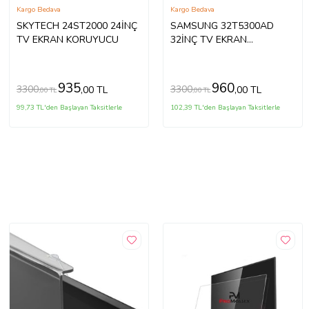
Kargo Bedava
Kargo Bedava
SKYTECH 24ST2000 24İNÇ
SAMSUNG 32T5300AD
TV EKRAN KORUYUCU
32İNÇ TV EKRAN
KORUYUCU
935
960
3300
3300
,00 TL
,00 TL
,00 TL
,00 TL
99,73 TL'den Başlayan Taksitlerle
102,39 TL'den Başlayan Taksitlerle