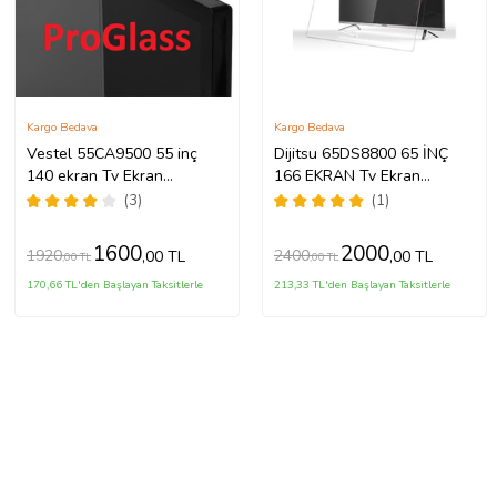
Kargo Bedava
Kargo Bedava
Vestel 55CA9500 55 inç
Dijitsu 65DS8800 65 İNÇ
140 ekran Tv Ekran
166 EKRAN Tv Ekran
Koruyucu
Koruyucu
(3)
(1)
1600
2000
1920
2400
,00 TL
,00 TL
,00 TL
,00 TL
170,66 TL'den Başlayan Taksitlerle
213,33 TL'den Başlayan Taksitlerle