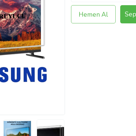
Sep
Hemen Al