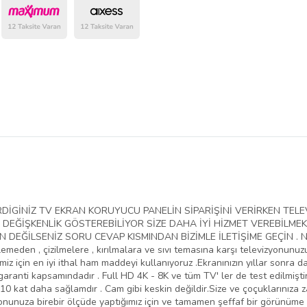
belirlenmektedir.
VERDİGİNİZ TV EKRAN KORUYUCU PANELİN SİPARİŞİNİ VERİRKEN T
EĞİŞKENLİK GÖSTEREBİLİYOR SİZE DAHA İYİ HİZMET VEREBİLMEK
EĞİLSENİZ SORU CEVAP KISMINDAN BİZİMLE İLETİŞİME GEÇİN . NED
lemeden , çizilmelere , kırılmalara ve sıvı temasına karşı televizyonunu
iz için en iyi ithal ham maddeyi kullanıyoruz .Ekranınızın yıllar sonra da
aranti kapsamındadır . Full HD 4K - 8K ve tüm TV' ler de test edilmiştir
10 kat daha sağlamdır . Cam gibi keskin değildir.Size ve çoçuklarınıza 
yonunuza birebir ölçüde yaptığımız için ve tamamen şeffaf bir görünüme