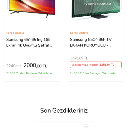
Kargo Bedava
Kargo Bedava
Samsung 65" 65 Inç 165
Samsung 85QN85F TV
Ekran 4k Uyumlu Şeffaf
EKRAN KORUYUCU -
Ultra Dayanıklı Tv Ekran
Samsung 85" inç 214cm 216
KORUYUCU
Ekran Tv ekran Koruyucu
3695
,05 TL
QE85QN85FAUXTK
2000
Sepette %12 İndirim
3251
,64 TL
2240
,00 TL
,00 TL
213,33 TL'den Başlayan Taksitlerle
346,84 TL'den Başlayan Taksitlerle
Son Gezdikleriniz