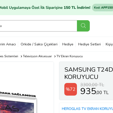
rim Amacı
Orkide / Saksı Çiçekleri
Hediye
Hediye Setleri
Kişi
es Sistemleri
Televizyon Aksesuar
TV Ekran Koruyucu
SAMSUNG T24D3
KORUYUCU
3300,00 TL
935
%72
,00 TL
HEROGLAS TV EKRAN KORUY