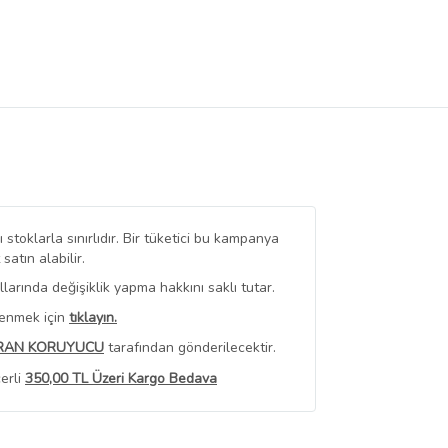
stoklarla sınırlıdır. Bir tüketici bu kampanya
tın alabilir.
arında değişiklik yapma hakkını saklı tutar.
renmek için
tıklayın.
RAN KORUYUCU
tarafından gönderilecektir.
erli
350,00 TL Üzeri Kargo Bedava
 Görüntüle
iyat bilgileri, satıcı tarafından