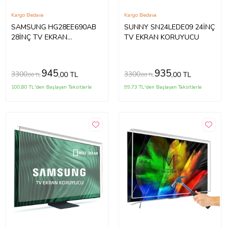
Kargo Bedava
Kargo Bedava
SAMSUNG HG28EE690AB
SUNNY SN24LEDE09 24İNÇ
28İNÇ TV EKRAN
TV EKRAN KORUYUCU
KORUYUCU
945
935
3300
3300
,00 TL
,00 TL
,00 TL
,00 TL
100,80 TL'den Başlayan Taksitlerle
99,73 TL'den Başlayan Taksitlerle