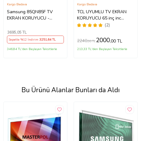
Kargo Bedava
Kargo Bedava
Samsung 85QN85F TV
TCL UYUMLU TV EKRAN
EKRAN KORUYUCU -
KORUYUCU 65 inç inc
Samsung 85" inç 214cm 216
65C735 C735 TCL QLED 4K
(2)
Ekran Tv ekran Koruyucu
TV
3695
,05 TL
QE85QN85FAUXTK
2000
Sepette %12 İndirim
3251
,64 TL
2240
,00 TL
,00 TL
346,84 TL'den Başlayan Taksitlerle
213,33 TL'den Başlayan Taksitlerle
Bu Ürünü Alanlar Bunları da Aldı