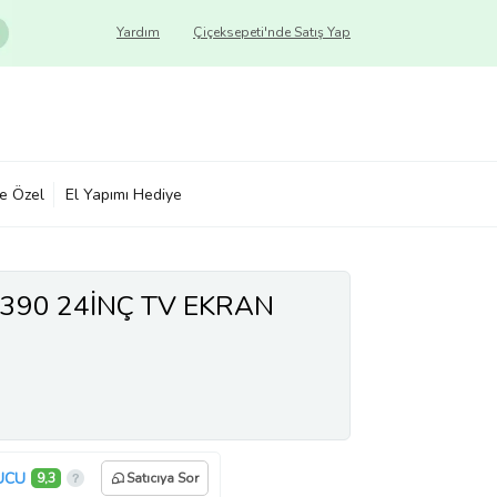
Yardım
Çiçeksepeti'nde Satış Yap
ye Özel
El Yapımı Hediye
90 24İNÇ TV EKRAN
UCU
9,3
Satıcıya Sor