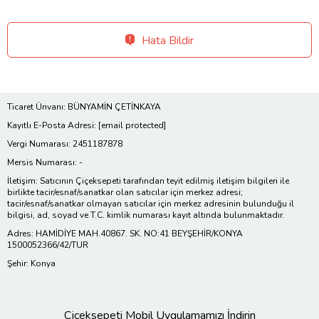
Hata Bildir
Ticaret Ünvanı: BÜNYAMİN ÇETİNKAYA
Kayıtlı E-Posta Adresi:
[email protected]
Vergi Numarası: 2451187878
Mersis Numarası: -
İletişim: Satıcının Çiçeksepeti tarafından teyit edilmiş iletişim bilgileri ile
birlikte tacir/esnaf/sanatkar olan satıcılar için merkez adresi;
tacir/esnaf/sanatkar olmayan satıcılar için merkez adresinin bulunduğu il
bilgisi, ad, soyad ve T.C. kimlik numarası kayıt altında bulunmaktadır.
Adres: HAMİDİYE MAH.40867. SK. NO:41 BEYŞEHİR/KONYA
1500052366/42/TUR
Şehir: Konya
Çiçeksepeti Mobil Uygulamamızı İndirin