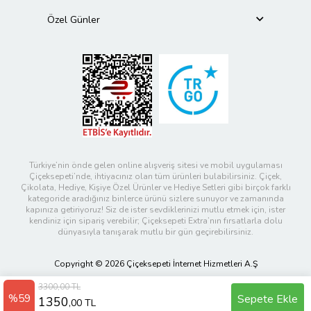
Özel Günler
Türkiye’nin önde gelen online alışveriş sitesi ve mobil uygulaması
Çiçeksepeti’nde, ihtiyacınız olan tüm ürünleri bulabilirsiniz. Çiçek,
Çikolata, Hediye, Kişiye Özel Ürünler ve Hediye Setleri gibi birçok farklı
kategoride aradığınız binlerce ürünü sizlere sunuyor ve zamanında
kapınıza getiriyoruz! Siz de ister sevdiklerinizi mutlu etmek için, ister
kendiniz için sipariş verebilir; Çiçeksepeti Extra’nın fırsatlarla dolu
dünyasıyla tanışarak mutlu bir gün geçirebilirsiniz.
Copyright © 2026 Çiçeksepeti İnternet Hizmetleri A.Ş
3300,00 TL
%59
Sepete Ekle
1350
,00 TL