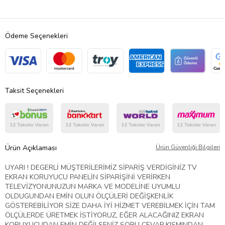
Ödeme Seçenekleri
Taksit Seçenekleri
Ürün Açıklaması
Ürün Güvenliği Bilgileri
UYARI ! DEGERLİ MÜŞTERİLERİMİZ SİPARİŞ VERDİGİNİZ TV
EKRAN KORUYUCU PANELİN SİPARİŞİNİ VERİRKEN
TELEVİZYONUNUZUN MARKA VE MODELİNE UYUMLU
OLDUGUNDAN EMİN OLUN ÖLÇÜLERİ DEĞİŞKENLİK
GÖSTEREBİLİYOR SİZE DAHA İYİ HİZMET VEREBİLMEK İÇİN TAM
ÖLÇÜLERDE ÜRETMEK İSTİYORUZ, EĞER ALACAĞINIZ EKRAN
KORUYUCUDAN EMİN DEĞİLSENİZ SORU CEVAP KISMINDAN