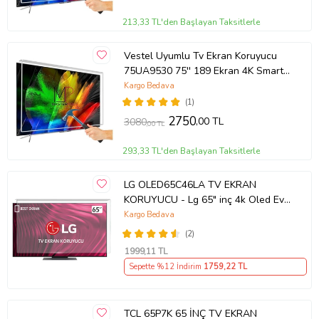
213,33 TL'den Başlayan Taksitlerle
Vestel Uyumlu Tv Ekran Koruyucu
75UA9530 75'' 189 Ekran 4K Smart
Android TV
Kargo Bedava
(1)
2750
,00 TL
3080
,00 TL
293,33 TL'den Başlayan Taksitlerle
LG OLED65C46LA TV EKRAN
KORUYUCU - Lg 65" inç 4k Oled Evo
Ekran Koruyucu
Kargo Bedava
(2)
1999
,11 TL
Sepette %12 İndirim
1759
,22 TL
TCL 65P7K 65 İNÇ TV EKRAN