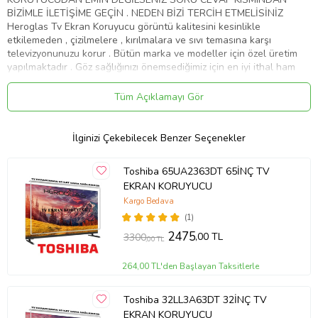
BİZİMLE İLETİŞİME GEÇİN . NEDEN BİZİ TERCİH ETMELİSİNİZ
Heroglas Tv Ekran Koruyucu görüntü kalitesini kesinlikle
etkilemeden , çizilmelere , kırılmalara ve sıvı temasına karşı
televizyonunuzu korur . Bütün marka ve modeller için özel üretim
yapılmaktadır . Göz sağlığınızı önemsediğimiz için en iyi ithal ham
maddeyi kullanıyoruz .Ekranınızın yıllar sonra dahi ilk gün ki gibi
kalmasını sağlar Ürünlerimiz görüntü , solma ve sararma kaybına
Tüm Açıklamayı Gör
karşı 10 yıl garanti kapsamındadır . Full HD 4K - 8K ve tüm TV' ler
de test edilmiştir . Aşırı darbelere karşı dayanıklıdır. Tamamen
%100 şeffaflığa sahiptir. Televizyon ekranından 10 kat daha
İlginizi Çekebilecek Benzer Seçenekler
sağlamdır . Cam gibi keskin değildir.Size ve çoçuklarınıza zarar
vermez . Renklerde kesinlikle bozulma olmaz aksine canlılık katar .
Toshiba 65UA2363DT 65İNÇ TV
Ürünümüzü televizyonunuza birebir ölçüde yaptığımız için ve
EKRAN KORUYUCU
tamamen şeffaf bir görünüme sahip olduğu için farkedilmez. Nemli
ve yumuşak mikrofiber bez ile kolaylıkla silebilirsiniz . Montajı kolay
Kargo Bedava
ve zahmetsizdir. Servis gerekmemektedir . Ürünümüz özel
(1)
ambalajında son derece korunaklı bir şekilde gelmektedir . ''
2475
,00 TL
3300
,00 TL
HEROGLAS EVİNİZDEKİ KAHRAMAN '' Whatsap iletişim hattı :
05533058368
264,00 TL'den Başlayan Taksitlerle
Ürün Kodu:
kcm20396916
Toshiba 32LL3A63DT 32İNÇ TV
EKRAN KORUYUCU