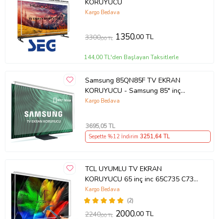
KORUYUCU
Kargo Bedava
1350
,00 TL
3300
,00 TL
144,00 TL'den Başlayan Taksitlerle
Samsung 85QN85F TV EKRAN
KORUYUCU - Samsung 85" inç
214cm 216 Ekran Tv ekran Koruyucu
Kargo Bedava
QE85QN85FAUXTK
3695
,05 TL
Sepette %12 İndirim
3251
,64 TL
TCL UYUMLU TV EKRAN
KORUYUCU 65 inç inc 65C735 C735
TCL QLED 4K TV
Kargo Bedava
(2)
2000
,00 TL
2240
,00 TL