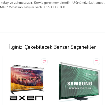
ntajı kolay ve zahmetsizdir. Servis gerekmemektedir . Ürünümüz özel amba
N '' Whatsap iletişim hattı : 05533058368
İlginizi Çekebilecek Benzer Seçenekler