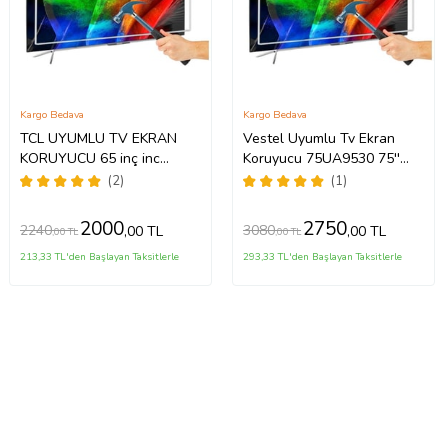
Kargo Bedava
Kargo Bedava
TCL UYUMLU TV EKRAN
Vestel Uyumlu Tv Ekran
KORUYUCU 65 inç inc
Koruyucu 75UA9530 75''
65C735 C735 TCL QLED 4K
189 Ekran 4K Smart Android
(2)
(1)
TV
TV
2000
2750
2240
3080
,00 TL
,00 TL
,00 TL
,00 TL
213,33 TL'den Başlayan Taksitlerle
293,33 TL'den Başlayan Taksitlerle