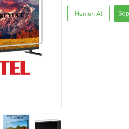
Sep
Hemen Al