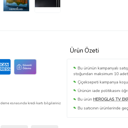
Ürün Özeti
Bu ürünün kampanyalı satışı 
stoğundan maksimum 10 adet sa
Çiçeksepeti kampanya koşull
Ürünün iade politikasını öğ
Bu ürün
HEROGLAS TV EK
deme esnasında kredi kartı bilgileriniz
Bu satıcının ürünlerinde geç
Bu Satıcının
Tüm Ürünlerini
Ürün sayfasında gördüğünüz f