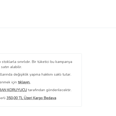
stoklarla sınırlıdır. Bir tüketici bu kampanya
tın alabilir.
arında değişiklik yapma hakkını saklı tutar.
renmek için
tıklayın.
RAN KORUYUCU
tarafından gönderilecektir.
erli
350,00 TL Üzeri Kargo Bedava
 Görüntüle
iyat bilgileri, satıcı tarafından