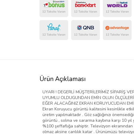
Ürün Açıklaması
UYARI ! DEGERLİ MÜŞTERİLERİMİZ SİPARİŞ 
UYUMLU OLDUGUNDAN EMİN OLUN ÖLÇÜLERİ D
EĞER ALACAĞINIZ EKRAN KORUYUCUDAN EMİN D
Ekran Koruyucu görüntü kalitesini kesinlikle etki
üretim yapılmaktadır . Göz sağlığınızı önemsediğim
görüntü , solma ve sararma kaybına karşı 10 yıl g
%100 şeffaflığa sahiptir. Televizyon ekranından 
olmaz aksine canlılık katar . Ürünümüzü televiz