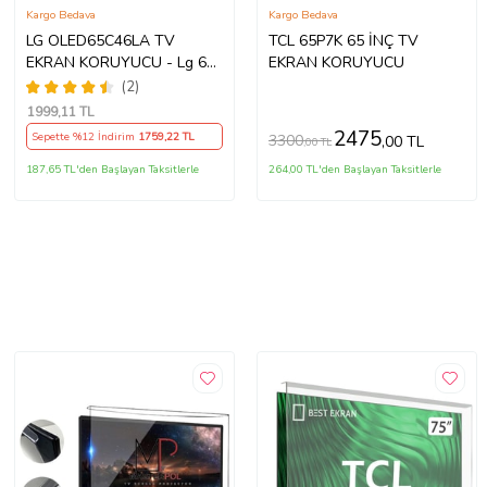
Kargo Bedava
Kargo Bedava
LG OLED65C46LA TV
TCL 65P7K 65 İNÇ TV
EKRAN KORUYUCU - Lg 65"
EKRAN KORUYUCU
inç 4k Oled Evo Ekran
(2)
Koruyucu
1999
,11 TL
2475
Sepette %12 İndirim
1759
,22 TL
3300
,00 TL
,00 TL
187,65 TL'den Başlayan Taksitlerle
264,00 TL'den Başlayan Taksitlerle