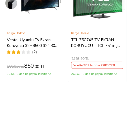
Kargo Bedava
Kargo Bedava
Vestel Uyumlu Tv Ekran
TCL 75C745 TV EKRAN
Koruyucu 32H8500 32'' 80
KORUYUCU - TCL 75" inç
Ekran HD Ready TV
Qled 75C745GTV Ekran
(2)
Koruyucu
2593
,90 TL
850
Sepette %12 İndirim
2282
,63 TL
1050
,00 TL
,00 TL
90,66 TL'den Başlayan Taksitlerle
243,48 TL'den Başlayan Taksitlerle