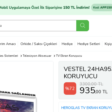
rim Amacı
Orkide / Saksı Çiçekleri
Hediye
Hediye Setleri
Kişi
es Sistemleri
Televizyon Aksesuar
TV Ekran Koruyucu
VESTEL 24HA95
KORUYUCU
3300,00 TL
935
%72
,00 TL
HEROGLAS TV EKRAN KORUY