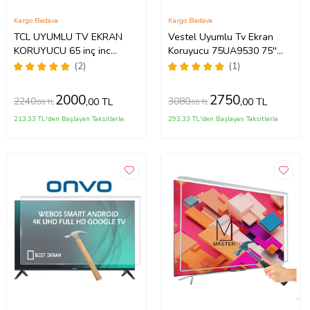
Kargo Bedava
Kargo Bedava
TCL UYUMLU TV EKRAN
Vestel Uyumlu Tv Ekran
KORUYUCU 65 inç inc
Koruyucu 75UA9530 75''
65C735 C735 TCL QLED 4K
189 Ekran 4K Smart Android
(2)
(1)
TV
TV
2000
2750
2240
3080
,00 TL
,00 TL
,00 TL
,00 TL
213,33 TL'den Başlayan Taksitlerle
293,33 TL'den Başlayan Taksitlerle