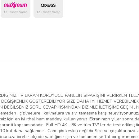
belirlenmektedir.
VERDİGİNİZ TV EKRAN KORUYUCU PANELİN SİPARİŞİNİ VERİRKEN T
EĞİŞKENLİK GÖSTEREBİLİYOR SİZE DAHA İYİ HİZMET VEREBİLMEK
EĞİLSENİZ SORU CEVAP KISMINDAN BİZİMLE İLETİŞİME GEÇİN . NED
lemeden , çizilmelere , kırılmalara ve sıvı temasına karşı televizyonunu
iz için en iyi ithal ham maddeyi kullanıyoruz .Ekranınızın yıllar sonra da
aranti kapsamındadır . Full HD 4K - 8K ve tüm TV' ler de test edilmiştir
10 kat daha sağlamdır . Cam gibi keskin değildir.Size ve çoçuklarınıza 
yonunuza birebir ölçüde yaptığımız için ve tamamen şeffaf bir görünüme