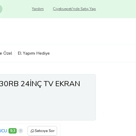
Yardım
Çiçeksepeti'nde Satış Yap
ye Özel
El Yapımı Hediye
30RB 24İNÇ TV EKRAN
UCU
9,3
Satıcıya Sor