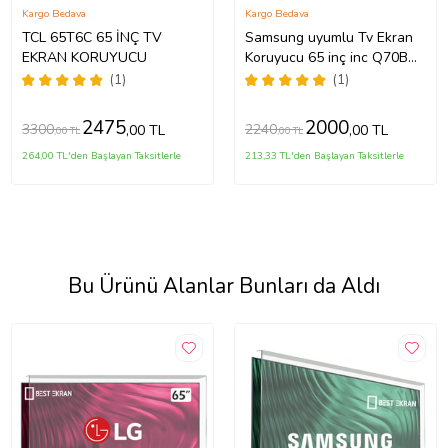
Kargo Bedava
Kargo Bedava
TCL 65T6C 65 İNÇ TV
Samsung uyumlu Tv Ekran
EKRAN KORUYUCU
Koruyucu 65 inç inc Q70B
QLED 4K Smart TV (2022)
(1)
(1)
QE65Q70BATXTK
2475
2000
3300
2240
,00 TL
,00 TL
,00 TL
,00 TL
264,00 TL'den Başlayan Taksitlerle
213,33 TL'den Başlayan Taksitlerle
Bu Ürünü Alanlar Bunları da Aldı