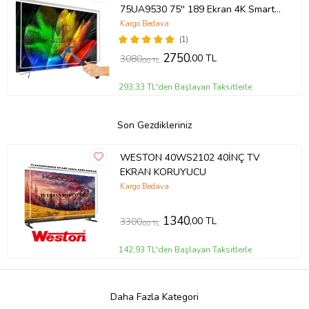
75UA9530 75'' 189 Ekran 4K Smart
Android TV
Kargo Bedava
(1)
2750
,00 TL
3080
,00 TL
293,33 TL'den Başlayan Taksitlerle
Son Gezdikleriniz
WESTON 40WS2102 40İNÇ TV
EKRAN KORUYUCU
Kargo Bedava
1340
,00 TL
3300
,00 TL
142,93 TL'den Başlayan Taksitlerle
Daha Fazla Kategori