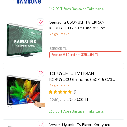
142,93 TL'den Başlayan Taksitlerle
Samsung 85QN85F TV EKRAN
KORUYUCU - Samsung 85" inç
214cm 216 Ekran Tv ekran Koruyucu
Kargo Bedava
QE85QN85FAUXTK
3695
,05 TL
Sepette %12 İndirim
3251
,64 TL
TCL UYUMLU TV EKRAN
KORUYUCU 65 inç inc 65C735 C735
TCL QLED 4K TV
Kargo Bedava
(2)
2000
,00 TL
2240
,00 TL
213,33 TL'den Başlayan Taksitlerle
Vestel Uyumlu Tv Ekran Koruyucu