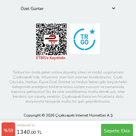
Özel Günler
Türkiye’nin önde gelen online alışveriş sitesi ve mobil uygulaması
Çiçeksepeti’nde, ihtiyacınız olan tüm ürünleri bulabilirsiniz. Çiçek,
Çikolata, Hediye, Kişiye Özel Ürünler ve Hediye Setleri gibi birçok farklı
kategoride aradığınız binlerce ürünü sizlere sunuyor ve zamanında
kapınıza getiriyoruz! Siz de ister sevdiklerinizi mutlu etmek için, ister
kendiniz için sipariş verebilir; Çiçeksepeti Extra’nın fırsatlarla dolu
dünyasıyla tanışarak mutlu bir gün geçirebilirsiniz.
Copyright © 2026 Çiçeksepeti İnternet Hizmetleri A.Ş
3300,00 TL
%59
Sepete Ekle
1340
,00 TL