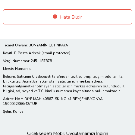
Hata Bildir
Ticaret Ünvanı: BÜNYAMİN ÇETİNKAYA
Kayıtlı E-Posta Adresi:
[email protected]
Vergi Numarası: 2451187878
Mersis Numarası: -
İletişim: Satıcının Çiçeksepeti tarafından teyit edilmiş iletişim bilgileri ile
birlikte tacir/esnaf/sanatkar olan satıcılar için merkez adresi;
tacir/esnaf/sanatkar olmayan satıcılar için merkez adresinin bulunduğu il
bilgisi, ad, soyad ve T.C. kimlik numarası kayıt altında bulunmaktadır.
Adres: HAMİDİYE MAH.40867. SK. NO:41 BEYŞEHİR/KONYA
1500052366/42/TUR
Şehir: Konya
Çiçeksepeti Mobil Uygulamamızı İndirin