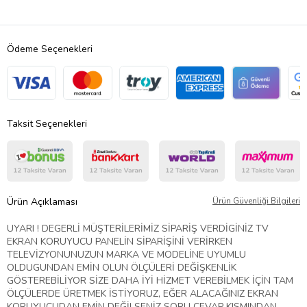
Ödeme Seçenekleri
Taksit Seçenekleri
Ürün Açıklaması
Ürün Güvenliği Bilgileri
UYARI ! DEGERLİ MÜŞTERİLERİMİZ SİPARİŞ VERDİGİNİZ TV
EKRAN KORUYUCU PANELİN SİPARİŞİNİ VERİRKEN
TELEVİZYONUNUZUN MARKA VE MODELİNE UYUMLU
OLDUGUNDAN EMİN OLUN ÖLÇÜLERİ DEĞİŞKENLİK
GÖSTEREBİLİYOR SİZE DAHA İYİ HİZMET VEREBİLMEK İÇİN TAM
ÖLÇÜLERDE ÜRETMEK İSTİYORUZ, EĞER ALACAĞINIZ EKRAN
KORUYUCUDAN EMİN DEĞİLSENİZ SORU CEVAP KISMINDAN