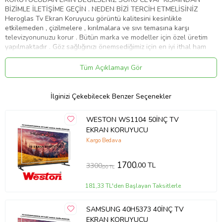
BİZİMLE İLETİŞİME GEÇİN . NEDEN BİZİ TERCİH ETMELİSİNİZ
Heroglas Tv Ekran Koruyucu görüntü kalitesini kesinlikle
etkilemeden , çizilmelere , kırılmalara ve sıvı temasına karşı
televizyonunuzu korur . Bütün marka ve modeller için özel üretim
yapılmaktadır . Göz sağlığınızı önemsediğimiz için en iyi ithal ham
maddeyi kullanıyoruz .Ekranınızın yıllar sonra dahi ilk gün ki gibi
kalmasını sağlar Ürünlerimiz görüntü , solma ve sararma kaybına
Tüm Açıklamayı Gör
karşı 10 yıl garanti kapsamındadır . Full HD 4K - 8K ve tüm TV' ler
de test edilmiştir . Aşırı darbelere karşı dayanıklıdır. Tamamen
%100 şeffaflığa sahiptir. Televizyon ekranından 10 kat daha
İlginizi Çekebilecek Benzer Seçenekler
sağlamdır . Cam gibi keskin değildir.Size ve çoçuklarınıza zarar
vermez . Renklerde kesinlikle bozulma olmaz aksine canlılık katar .
WESTON WS1104 50İNÇ TV
Ürünümüzü televizyonunuza birebir ölçüde yaptığımız için ve
EKRAN KORUYUCU
tamamen şeffaf bir görünüme sahip olduğu için farkedilmez. Nemli
ve yumuşak mikrofiber bez ile kolaylıkla silebilirsiniz . Montajı kolay
Kargo Bedava
ve zahmetsizdir. Servis gerekmemektedir . Ürünümüz özel
ambalajında son derece korunaklı bir şekilde gelmektedir . ''
1700
,00 TL
3300
,00 TL
HEROGLAS EVİNİZDEKİ KAHRAMAN '' Whatsap iletişim hattı :
05533058368
181,33 TL'den Başlayan Taksitlerle
Ürün Kodu:
kcm40465298
SAMSUNG 40H5373 40İNÇ TV
EKRAN KORUYUCU