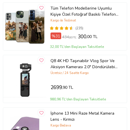
Tüm Telefon Modellerine Uyumlu
Kişiye Özel Fotoğraf Baskılı Telefon
Kılıfı
Kargo ile Teslimat
(235)
%31
300
,00 TL
434
,80 TL
32,00 TL'den Başlayan Taksitlerle
Q8 4K HD Taşınabilir Vlog Spor Ve
Aksiyon Kamerası 2.0" Döndürülebilir
IPS Ekran
Ücretsiz / 24 Saatte Kargo
2699
,90 TL
980,96 TL'den Başlayan Taksitlerle
İphone 13 Mini Raze Metal Kamera
Lens - Kırmızı
Kargo Bedava