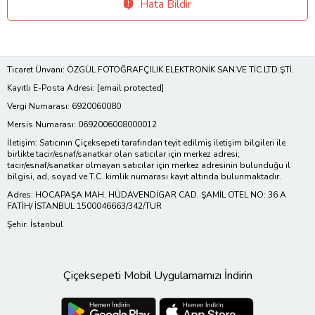
Hata Bildir
Ticaret Ünvanı: ÖZGÜL FOTOĞRAFÇILIK ELEKTRONİK SAN.VE TİC.LTD.ŞTİ.
Kayıtlı E-Posta Adresi:
[email protected]
Vergi Numarası: 6920060080
Mersis Numarası: 0692006008000012
İletişim: Satıcının Çiçeksepeti tarafından teyit edilmiş iletişim bilgileri ile
birlikte tacir/esnaf/sanatkar olan satıcılar için merkez adresi;
tacir/esnaf/sanatkar olmayan satıcılar için merkez adresinin bulunduğu il
bilgisi, ad, soyad ve T.C. kimlik numarası kayıt altında bulunmaktadır.
Adres: HOCAPAŞA MAH. HÜDAVENDİGAR CAD. ŞAMİL OTEL NO: 36 A
FATİH/ İSTANBUL 1500046663/342/TUR
Şehir: İstanbul
Çiçeksepeti Mobil Uygulamamızı İndirin