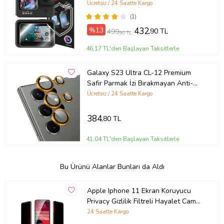
Arka Dokunmatik ve 1 adet Ön
Ücretsiz / 24 Saatte Kargo
ekran)
(1)
%13
432
,90 TL
499
,90 TL
46,17 TL'den Başlayan Taksitlerle
Galaxy S23 Ultra CL-12 Premium
Safir Parmak İzi Bırakmayan Anti-
Reflective Kamera Lens Koruyucu
Ücretsiz / 24 Saatte Kargo
(Turuncu)
384
,80 TL
41,04 TL'den Başlayan Taksitlerle
Bu Ürünü Alanlar Bunları da Aldı
Apple Iphone 11 Ekran Koruyucu
Privacy Gizlilik Filtreli Hayalet Cam
9h (Beyaz)
24 Saatte Kargo