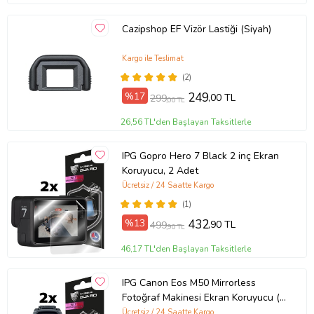
Cazipshop EF Vizör Lastiği (Siyah)
Kargo ile Teslimat
(2)
%17
249
,00 TL
299
,00 TL
26,56 TL'den Başlayan Taksitlerle
IPG Gopro Hero 7 Black 2 inç Ekran
Koruyucu, 2 Adet
Ücretsiz / 24 Saatte Kargo
(1)
%13
432
,90 TL
499
,90 TL
46,17 TL'den Başlayan Taksitlerle
IPG Canon Eos M50 Mirrorless
Fotoğraf Makinesi Ekran Koruyucu (2
Adet)
Ücretsiz / 24 Saatte Kargo