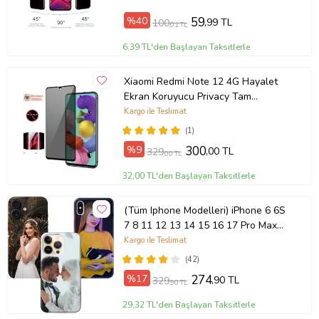
%40
59
,99 TL
100
,01 TL
6,39 TL'den Başlayan Taksitlerle
Xiaomi Redmi Note 12 4G Hayalet
Ekran Koruyucu Privacy Tam
Kaplayan Kırılmaz Cam
Kargo ile Teslimat
(1)
%9
300
,00 TL
329
,00 TL
32,00 TL'den Başlayan Taksitlerle
(Tüm Iphone Modelleri) iPhone 6 6S
7 8 11 12 13 14 15 16 17 Pro Max
Plus Mini Kişiye Özel Resimli
Kargo ile Teslimat
Fotoğraflı Kılıf
(42)
%17
274
,90 TL
329
,90 TL
29,32 TL'den Başlayan Taksitlerle