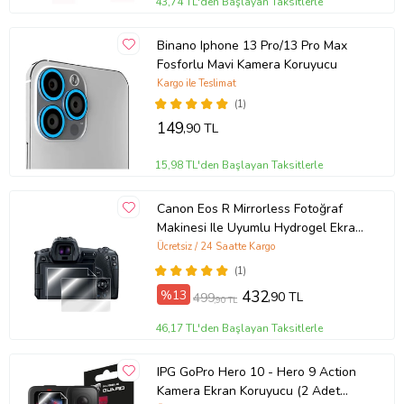
43,74 TL'den Başlayan Taksitlerle
Binano Iphone 13 Pro/13 Pro Max
Fosforlu Mavi Kamera Koruyucu
Kargo ile Teslimat
(1)
149
,90 TL
15,98 TL'den Başlayan Taksitlerle
Canon Eos R Mirrorless Fotoğraf
Makinesi Ile Uyumlu Hydrogel Ekran
Koruyucu (2 ADET)
Ücretsiz / 24 Saatte Kargo
(1)
%13
432
,90 TL
499
,90 TL
46,17 TL'den Başlayan Taksitlerle
IPG GoPro Hero 10 - Hero 9 Action
Kamera Ekran Koruyucu (2 Adet