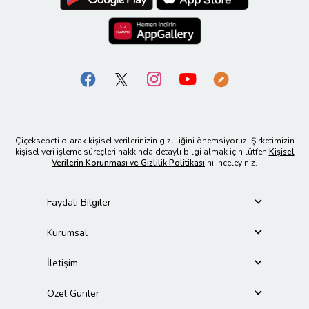
Çiçeksepeti olarak kişisel verilerinizin gizliliğini önemsiyoruz. Şirketimizin
kişisel veri işleme süreçleri hakkında detaylı bilgi almak için lütfen
Kişisel
Verilerin Korunması ve Gizlilik Politikası
’nı inceleyiniz.
Faydalı Bilgiler
Kurumsal
İletişim
Özel Günler