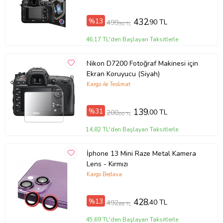
%13
432
,90 TL
499
,90 TL
46,17 TL'den Başlayan Taksitlerle
Nikon D7200 Fotoğraf Makinesi için
Ekran Koruyucu (Siyah)
Kargo ile Teslimat
%31
139
,00 TL
200
,00 TL
14,82 TL'den Başlayan Taksitlerle
İphone 13 Mini Raze Metal Kamera
Lens - Kırmızı
Kargo Bedava
%13
428
,40 TL
492
,66 TL
45,69 TL'den Başlayan Taksitlerle