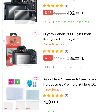
(1)
%13
432
,90 TL
499
,90 TL
46,17 TL'den Başlayan Taksitlerle
Hlypro Canon 200D İçin Ekran
Koruyucu Film (Siyah)
Kargo ile Teslimat
(1)
%31
139
,00 TL
200
,00 TL
14,82 TL'den Başlayan Taksitlerle
Ayex Hero 9 Temperli Cam Ekran
Koruyucu GoPro Hero 9, Hero 10
Black Uyumlu
Kargo Bedava
(1)
410
,11 TL