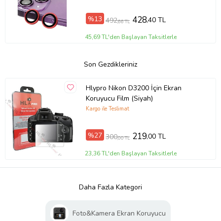
%13
428
,40 TL
492
,66 TL
45,69 TL'den Başlayan Taksitlerle
Son Gezdikleriniz
Hlypro Nikon D3200 İçin Ekran
Koruyucu Film (Siyah)
Kargo ile Teslimat
%27
219
,00 TL
300
,00 TL
23,36 TL'den Başlayan Taksitlerle
Daha Fazla Kategori
Foto&Kamera Ekran Koruyucu