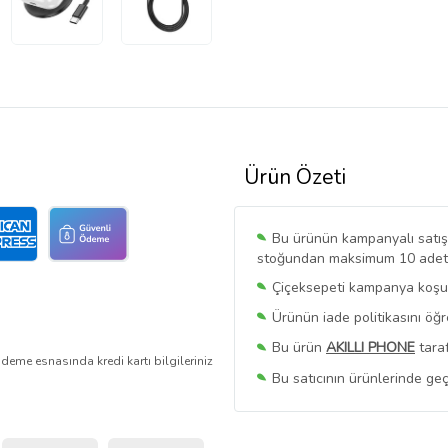
Ürün Özeti
Bu ürünün kampanyalı satışı 
stoğundan maksimum 10 adet sa
Çiçeksepeti kampanya koşull
Ürünün iade politikasını öğ
Bu ürün
AKILLI PHONE
taraf
deme esnasında kredi kartı bilgileriniz
Bu satıcının ürünlerinde geç
Bu Satıcının
Tüm Ürünlerini
Ürün sayfasında gördüğünüz f