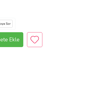
cıya Sor
ete Ekle