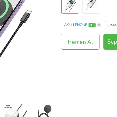
AKILLI PHONE
9,8
Satı
Sep
Hemen Al