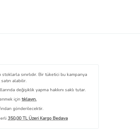
stoklarla sınırlıdır. Bir tüketici bu kampanya
tın alabilir.
arında değişiklik yapma hakkını saklı tutar.
renmek için
tıklayın.
ından gönderilecektir.
erli
350,00 TL Üzeri Kargo Bedava
 Görüntüle
iyat bilgileri, satıcı tarafından