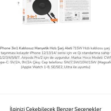
?
ne 3in1 Kablosuz Manyetik Hızlı Şarj Aleti
?15W Hızlı kablosu şarj de
taşınması kolaydır iPhone 12/13/14/ serisi için ve Qi standartına sahip t
1/2/3/4/5/6/7, Airpods Pro/2 için de uygundur. Marka: Hoco Modeli: C
Type-C: 5V/2A, 9V/2A Çıkış: Cep telefonu: 5W/7,5W/10W/15W (Magsafe k
(Apple Watch 1-8, SE/SE2, Ultra ile uyumlu)
İlginizi Çekebilecek Benzer Seçenekler