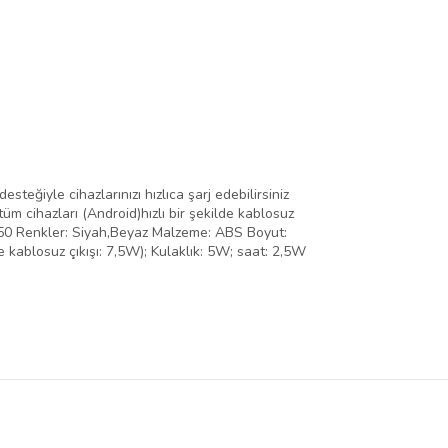
steğiyle cihazlarınızı hızlıca şarj edebilirsiniz
üm cihazları (Android)hızlı bir şekilde kablosuz
W50 Renkler: Siyah,Beyaz Malzeme: ABS Boyut:
ablosuz çıkışı: 7,5W); Kulaklık: 5W; saat: 2,5W