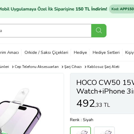
rim Amacı
Orkide / Saksı Çiçekleri
Hediye
Hediye Setleri
Kişi
ünleri
Cep Telefonu Aksesuarları
Şarj Cihazı
Kablosuz Şarj Aleti
HOCO CW50 15W 
Watch+iPhone 3in
Şarj Aleti (Siyah)
492
,33 TL
Renk
: Siyah