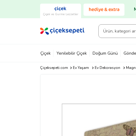
Çiçek ve Gurme Lezzetler
Çiçek
Yenilebilir Çiçek
Doğum Günü
Gönde
Çiçeksepeti.com
Ev Yaşam
Ev Dekorasyon
Magn