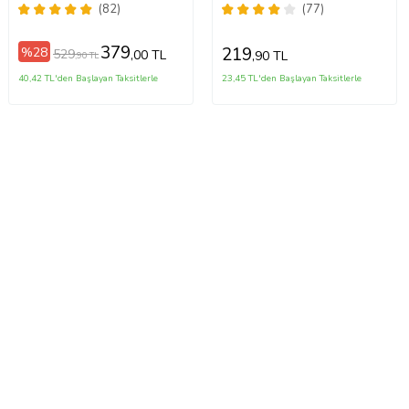
magnet
(82)
(77)
379
219
%28
529
,00 TL
,90 TL
,90 TL
40,42 TL'den Başlayan Taksitlerle
23,45 TL'den Başlayan Taksitlerle