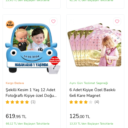
23,45 TL'den Başlayan Taksitlerle
42,56 TL'den Başlayan Taksitlerle
Kargo Bedava
Aynı Gün Teslimat Seçeneği
Şekilli Kesim 1 Yaş 12 Adet
6 Adet Kişiye Özel Baskılı
Fotoğraflı Kişiye özel Doğum
6x6 Kare Magnet
Günü Magnet Hediye Poşetli
(1)
(4)
Gönderilir.
619
125
,95 TL
,00 TL
66,12 TL'den Başlayan Taksitlerle
13,33 TL'den Başlayan Taksitlerle