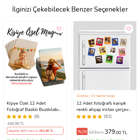
İlginizi Çekebilecek Benzer Seçenekler
Ücretsiz / 24 Saatte Kargo
Kişiye Özel 12 Adet
12 Adet fotoğraflı karışık
Fotoğraf Baskılı Buzdolabı
renkli ahşap instax çerçeve
Magneti
magnet
(8)
(82)
449
,99 TL
379
%28
Sepette %35 İndirim
292
,49 TL
529
,00 TL
,90 TL