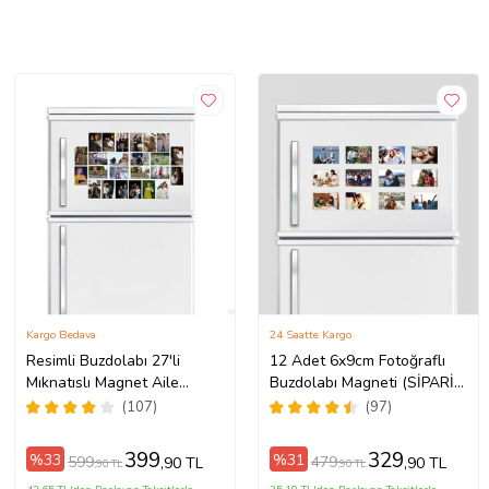
Kargo Bedava
24 Saatte Kargo
Resimli Buzdolabı 27'li
12 Adet 6x9cm Fotoğraflı
Mıknatıslı Magnet Aile
Buzdolabı Magneti (SİPARİŞ
Fotoğrafı
VERMEDEN ÖNCE
(107)
(97)
AÇIKLAMA KISMINI
OKUYUNUZ!)
399
329
%33
%31
599
479
,90 TL
,90 TL
,90 TL
,90 TL