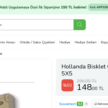
rim Amacı
Orkide / Saksı Çiçekleri
Hediye
Hediye Setleri
Kişi
et
Hollanda Bisklet 
5X5
296,00 TL
148
%50
,00 TL
Souvenest
9,3
Satıcıya