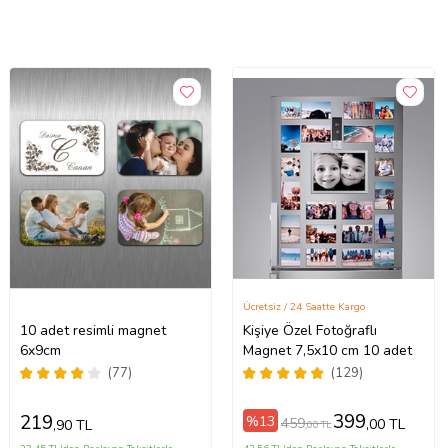
Ücretsiz / 24 Saatte Kargo
10 adet resimli magnet
Kişiye Özel Fotoğraflı
6x9cm
Magnet 7,5x10 cm 10 adet
(77)
(129)
399
219
%13
459
,00 TL
,90 TL
,00 TL