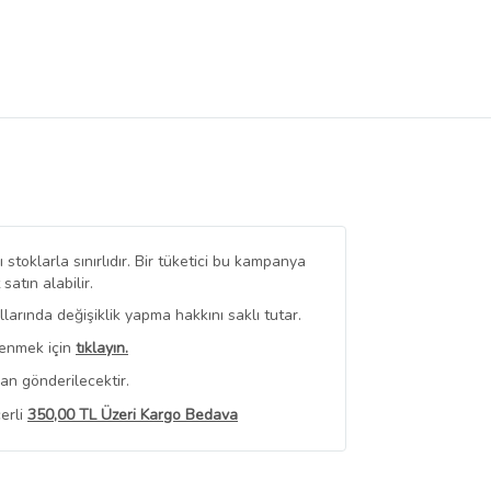
stoklarla sınırlıdır. Bir tüketici bu kampanya
tın alabilir.
arında değişiklik yapma hakkını saklı tutar.
renmek için
tıklayın.
an gönderilecektir.
erli
350,00 TL Üzeri Kargo Bedava
 Görüntüle
iyat bilgileri, satıcı tarafından