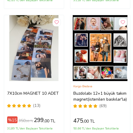
42,65 TL'den Başlayan Taksitlerle
35,18 TL'den Başlayan Taksitlerle
Kargo Bedava
7X10cm MAGNET 10 ADET
Buzdolabı 12+1 büyük takım
magnet(istenilen baskılar'la)
(13)
(69)
299
475
%15
350
,00 TL
,00 TL
,00 TL
31,89 TL'den Başlayan Taksitlerle
50,66 TL'den Başlayan Taksitlerle