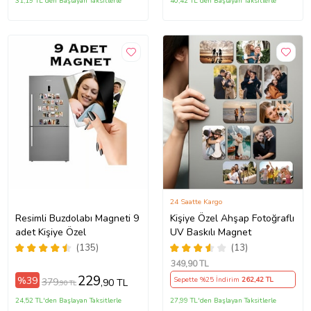
31,19 TL'den Başlayan Taksitlerle
40,42 TL'den Başlayan Taksitlerle
24 Saatte Kargo
Resimli Buzdolabı Magneti 9
Kişiye Özel Ahşap Fotoğraflı
adet Kişiye Özel
UV Baskılı Magnet
(135)
(13)
349
,90 TL
229
%39
Sepette %25 İndirim
262
,42 TL
379
,90 TL
,90 TL
24,52 TL'den Başlayan Taksitlerle
27,99 TL'den Başlayan Taksitlerle