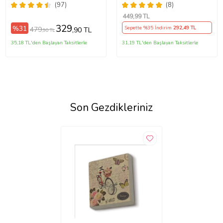
VERMEDEN ÖNCE
Magneti
(97)
(8)
AÇIKLAMA KISMINI
449
,99 TL
OKUYUNUZ!)
329
%31
Sepette %35 İndirim
292
,49 TL
479
,90 TL
,90 TL
35,18 TL'den Başlayan Taksitlerle
31,19 TL'den Başlayan Taksitlerle
Son Gezdikleriniz