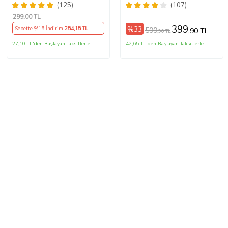
Fotoğrafı
(125)
(107)
299
,00 TL
399
%33
Sepette %15 İndirim
254
,15 TL
599
,90 TL
,90 TL
27,10 TL'den Başlayan Taksitlerle
42,65 TL'den Başlayan Taksitlerle