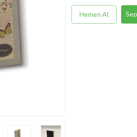
Sep
Hemen Al